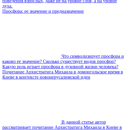
поведения взрослых, даже не на уровне слов, а на уровне
духа.
Просфора: ее значение и предназначение
Что символизирует просфора и
каково ее значение? Сколько существует видов просфор?
Какую роль играет просфора в духовной жизни человека?
Почитание Архистратига Михаила в домонгольское время в
Киеве в контексте новоиерусалимской идеи
В данной статье автор
рассматривает почитание Архистратига Михаила в Киеве в