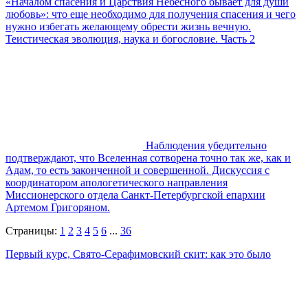
«Началом спасения и Царствия Небесного бывает для души
любовь»: что еще необходимо для получения спасения и чего
нужно избегать желающему обрести жизнь вечную.
Теистическая эволюция, наука и богословие. Часть 2
Наблюдения убедительно
подтверждают, что Вселенная сотворена точно так же, как и
Адам, то есть законченной и совершенной. Дискуссия с
координатором апологетического направления
Миссионерского отдела Санкт-Петербургской епархии
Артемом Григоряном.
Страницы:
1
2
3
4
5
6
...
36
Первый курс, Свято-Серафимовский скит: как это было