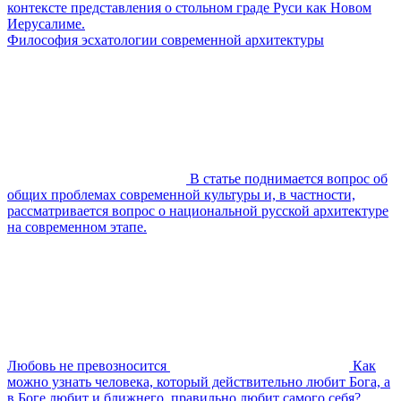
контексте представления о стольном граде Руси как Новом
Иерусалиме.
Философия эсхатологии современной архитектуры
В статье поднимается вопрос об
общих проблемах современной культуры и, в частности,
рассматривается вопрос о национальной русской архитектуре
на современном этапе.
Любовь не превозносится
Как
можно узнать человека, который действительно любит Бога, а
в Боге любит и ближнего, правильно любит самого себя?