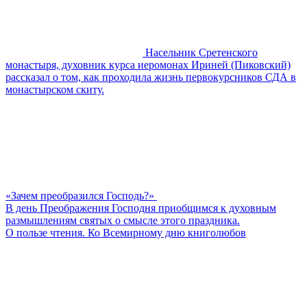
Насельник Сретенского
монастыря, духовник курса иеромонах Ириней (Пиковский)
рассказал о том, как проходила жизнь первокурсников СДА в
монастырском скиту.
«Зачем преобразился Господь?»
В день Преображения Господня приобщимся к духовным
размышлениям святых о смысле этого праздника.
О пользе чтения. Ко Всемирному дню книголюбов