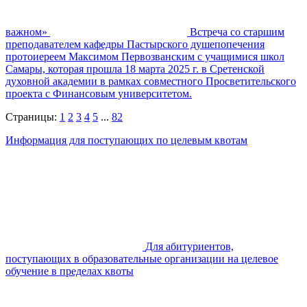
важном»
Встреча со старшим
преподавателем кафедры Пастырского душепопечения
протоиереем Максимом Первозванским с учащимися школ
Самары, которая прошла 18 марта 2025 г. в Сретенской
духовной академии в рамках совместного Просветительского
проекта с Финансовым университетом.
Страницы:
1
2
3
4
5
...
82
Информация для поступающих по целевым квотам
Для абитуриентов,
поступающих в образовательные организации на целевое
обучение в пределах квоты