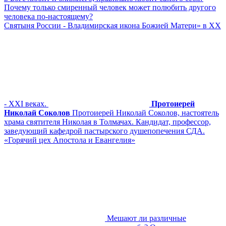
Почему только смиренный человек может полюбить другого
человека по-настоящему?
Cвятыня России - Владимирская икона Божией Матери» в XX
- XXI веках.
Протоиерей
Николай Соколов
Протоиерей Николай Соколов, настоятель
храма святителя Николая в Толмачах. Кандидат, профессор,
заведующий кафедрой пастырского душепопечения СДА.
«Горячий цех Апостола и Евангелия»
Мешают ли различные