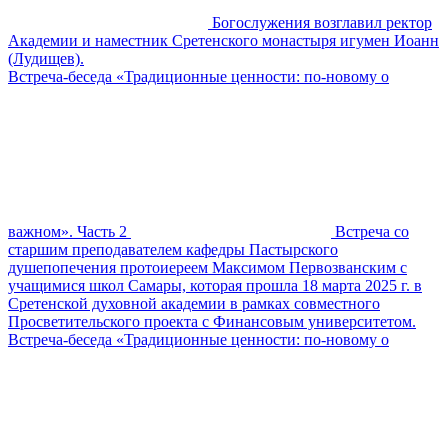
Богослужения возглавил ректор
Академии и наместник Сретенского монастыря игумен Иоанн
(Лудищев).
Встреча-беседа «Традиционные ценности: по-новому о
важном». Часть 2
Встреча со
старшим преподавателем кафедры Пастырского
душепопечения протоиереем Максимом Первозванским с
учащимися школ Самары, которая прошла 18 марта 2025 г. в
Сретенской духовной академии в рамках совместного
Просветительского проекта с Финансовым университетом.
Встреча-беседа «Традиционные ценности: по-новому о