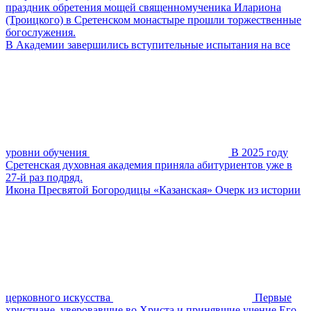
праздник обретения мощей священномученика Илариона
(Троицкого) в Сретенском монастыре прошли торжественные
богослужения.
В Академии завершились вступительные испытания на все
уровни обучения
В 2025 году
Сретенская духовная академия приняла абитуриентов уже в
27-й раз подряд.
Икона Пресвятой Богородицы «Казанская» Очерк из истории
церковного искусства
Первые
христиане, уверовавшие во Христа и принявшие учение Его,