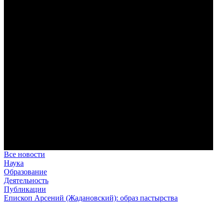
дисциплина корабельного командира, гениальный
стратегический дар флотоводца, жертвенное милосердие
благотворителя и кротость истинного молитвенника.
Этимология имени Исидора Севильского и передача греко-
римской культуры в вестготской Испании. Часть 1
Анализ наиболее известного произведения епископа Севильи
раскрывает как оценку и использование классической
римской культуры в зарождающемся «варварском»
королевстве, так и представления о мире и обществе того
времени.
Пророк Иезекииль: три важных урока от святого
Пророк Иезекииль жил задолго до Рождества Христова, но
уже тогда говорил с Богом на языке Нового Завета и имел
откровения о судьбах человечества.
Предназначение человека в отношении к окружающему миру
Человек, в определенном смысле, является формирующим
принципом всего земного бытия.
Все новости
Наука
Образование
Деятельность
Публикации
Епископ Арсений (Жадановский): образ пастырства