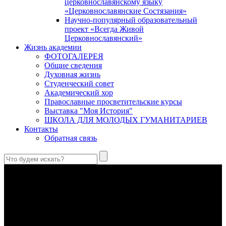
церковнославянскому языку
«Церковнославянские Состязания»
Научно-популярный образовательный
проект «Всегда Живой
Церковнославянский»
Жизнь академии
ФОТОГАЛЕРЕЯ
Общие сведения
Духовная жизнь
Студенческий совет
Академический хор
Православные просветительские курсы
Выставка "Моя История"
ШКОЛА ДЛЯ МОЛОДЫХ ГУМАНИТАРИЕВ
Контакты
Обратная связь
Святые страстотерпцы Борис и Глеб: к истории канонизации
и написания житий
Первыми русскими святыми, прославленными Церковью,
стали благоверные князья Борис и Глеб.
Праведный Феодор Ушаков: «Смерть предпочитаю я
бесчестному служению»
В Федоре Ушакове гармонично соединились железная