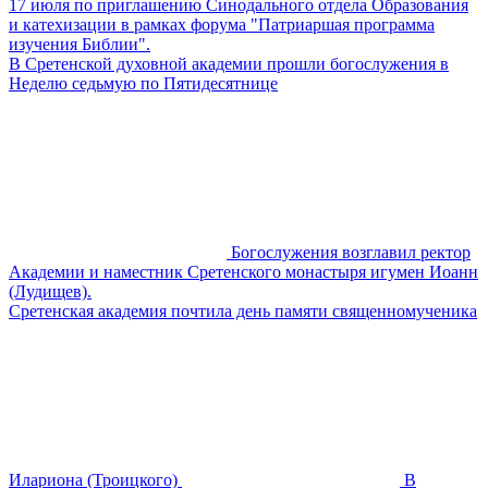
17 июля по приглашению Синодального отдела Образования
и катехизации в рамках форума "Патриаршая программа
изучения Библии".
В Сретенской духовной академии прошли богослужения в
Неделю седьмую по Пятидесятнице
Богослужения возглавил ректор
Академии и наместник Сретенского монастыря игумен Иоанн
(Лудищев).
Сретенская академия почтила день памяти священномученика
Илариона (Троицкого)
В