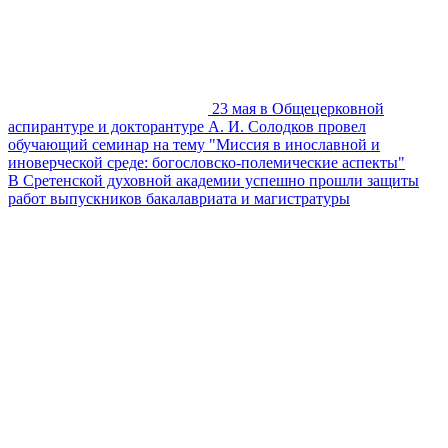
23 мая в Общецерковной
аспирантуре и докторантуре А. И. Солодков провел
обучающий семинар на тему "Миссия в инославной и
иноверческой среде: богословско-полемические аспекты"
В Сретенской духовной академии успешно прошли защиты
работ выпускников бакалавриата и магистратуры