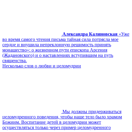
Александра Калиновская
«Уже
во время самого чтения письма тайная сила потрясла мое
сердце и внушила непреклонную решимость принять
монашество»: о жизненном пути епископа Арсения
(Жадановского) и о наставлениях вступившим на путь
священства.
Несколько слов о любви и целомудрии
Мы должны придерживаться
целомудренного поведения, чтобы наше тело было храмом
Божиим. Воспитание детей в целомудрии может
осуществляться только через пример целомудренного