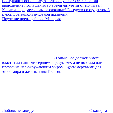
послушания основному занятию – учебе? Отвлекает ли
выполнение послушания во время литургии от молитвы?
Какие из предметов самые сложные? Беседуем со студентом 3
курса Сретенской духовной академии.
Поучение преподобного Макария
«Только Бог должен иметь
власть над нашими сердцем и разумом», а не похвала или
презрение нас окружающим миром. Будем мертвыми для
этого мира и живыми для Господа.
Любовь не завидует
С каждым