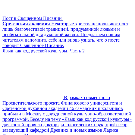
Пост в Священном Писании
Сретенская академия
Некоторые христиане почитают пост
лишь благочестивой традицией, придуманной людьми и
необязательной для духовной жизни. Предлагаем нашим
читателям напомнить себе или вновь узнать, что о посте
говорит Священное Писание.
Язык как код русской культуры. Часть 2
В рамках совместного
Просветительского проекта Финансового университета и
Сретенской духовной академии 46 самарских школьников
прибыли в Москву с двухдневной культурно-образовательной
программой. Беседу на тему «Язык как код русской культуры»
для гостей провела доктор филологических наук, профессор,
заведующий кафедрой Древних и новых языков Лариса