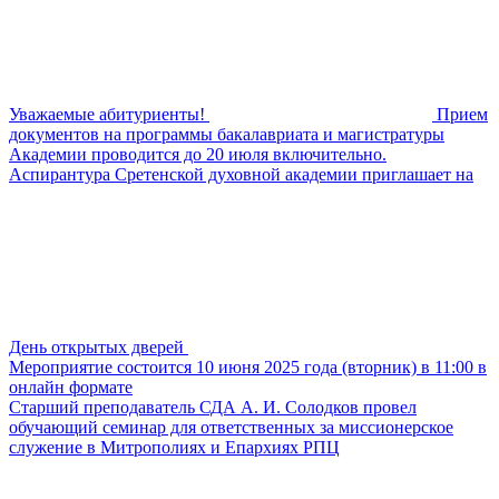
Уважаемые абитуриенты!
Прием
документов на программы бакалавриата и магистратуры
Академии проводится до 20 июля включительно.
Аспирантура Сретенской духовной академии приглашает на
День открытых дверей
Мероприятие состоится 10 июня 2025 года (вторник) в 11:00 в
онлайн формате
Старший преподаватель СДА А. И. Солодков провел
обучающий семинар для ответственных за миссионерское
служение в Митрополиях и Епархиях РПЦ