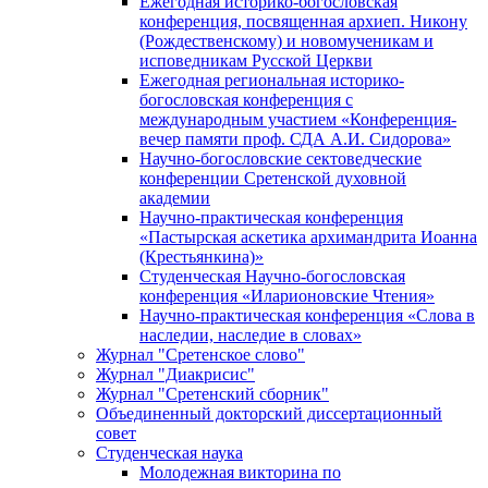
Ежегодная историко-богословская
конференция, посвященная архиеп. Никону
(Рождественскому) и новомученикам и
исповедникам Русской Церкви
Ежегодная региональная историко-
богословская конференция с
международным участием «Конференция-
вечер памяти проф. СДА А.И. Сидорова»
Научно-богословские сектоведческие
конференции Сретенской духовной
академии
Научно-практическая конференция
«Пастырская аскетика архимандрита Иоанна
(Крестьянкина)»
Студенческая Научно-богословская
конференция «Иларионовские Чтения»
Научно-практическая конференция «Cлова в
наследии, наследие в словах»
Журнал "Сретенское слово"
Журнал "Диакрисис"
Журнал "Сретенский сборник"
Объединенный докторский диссертационный
совет
Студенческая наука
Молодежная викторина по