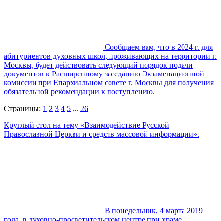
Сообщаем вам, что в 2024 г. для
абитуриентов духовных школ, проживающих на территории г.
Москвы, будет действовать следующий порядок подачи
документов к Расширенному заседанию Экзаменационной
комиссии при Епархиальном совете г. Москвы для получения
обязательной рекомендации к поступлению.
Страницы:
1
2
3
4
5
...
26
Круглый стол на тему «Взаимодействие Русской
Православной Церкви и средств массовой информации».
В понедельник, 4 марта 2019
года, в духовно-просветительском центре при храме