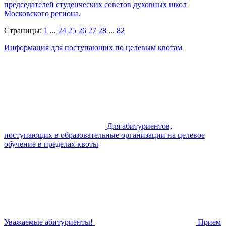
председателей студенческих советов духовных школ
Московского региона.
Страницы:
1
...
24
25
26
27
28
...
82
Информация для поступающих по целевым квотам
Для абитуриентов,
поступающих в образовательные организации на целевое
обучение в пределах квоты
Уважаемые абитуриенты!
Прием