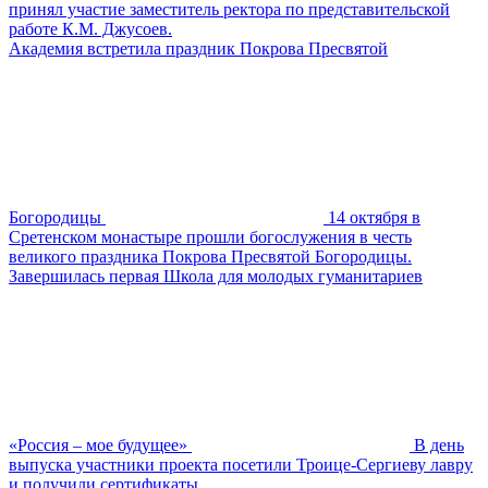
принял участие заместитель ректора по представительской
работе К.М. Джусоев.
Академия встретила праздник Покрова Пресвятой
Богородицы
14 октября в
Сретенском монастыре прошли богослужения в честь
великого праздника Покрова Пресвятой Богородицы.
Завершилась первая Школа для молодых гуманитариев
«Россия – мое будущее»
В день
выпуска участники проекта посетили Троице-Сергиеву лавру
и получили сертификаты.