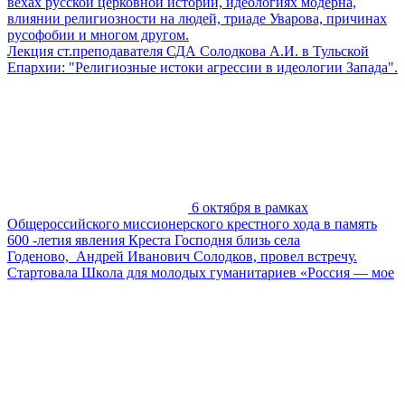
вехах русской церковной истории, идеологиях модерна,
влиянии религиозности на людей, триаде Уварова, причинах
русофобии и многом другом.
Лекция ст.преподавателя СДА Солодкова А.И. в Тульской
Епархии: "Религиозные истоки агрессии в идеологии Запада".
6 октября в рамках
Общероссийского миссионерского крестного хода в память
600 -летия явления Креста Господня близь села
Годеново, Андрей Иванович Солодков, провел встречу.
Стартовала Школа для молодых гуманитариев «Россия — мое