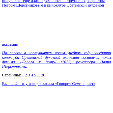
получилось еще и кино духовное»: встреча со сценаристом
Петром Шерстниковым в киноклубе Сретенской духовной
академии
На первом в наступившем новом учебном году заседании
киноклуба Сретенской духовной академии состоялся показ
фильма «Дорога к дому» (2022) режиссера Ивана
Шерстникова.
Страницы:
1
2
3
4
5
...
36
Вышел 4 выпуск видеоканала «Говорит Семинарист»