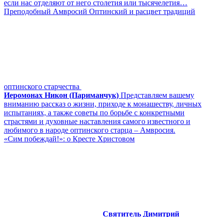
если нас отделяют от него столетия или тысячелетия…
Преподобный Амвросий Оптинский и расцвет традиций
оптинского старчества
Иеромонах Никон (Париманчук)
Представляем вашему
вниманию рассказ о жизни, приходе к монашеству, личных
испытаниях, а также советы по борьбе с конкретными
страстями и духовные наставления самого известного и
любимого в народе оптинского старца – Амвросия.
«Сим побеждай!»: о Кресте Христовом
Святитель Димитрий