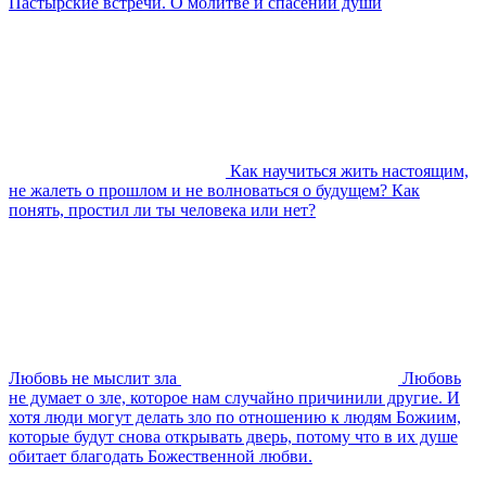
Пастырские встречи. О молитве и спасении души
Как научиться жить настоящим,
не жалеть о прошлом и не волноваться о будущем? Как
понять, простил ли ты человека или нет?
Любовь не мыслит зла
Любовь
не думает о зле, которое нам случайно причинили другие. И
хотя люди могут делать зло по отношению к людям Божиим,
которые будут снова открывать дверь, потому что в их душе
обитает благодать Божественной любви.