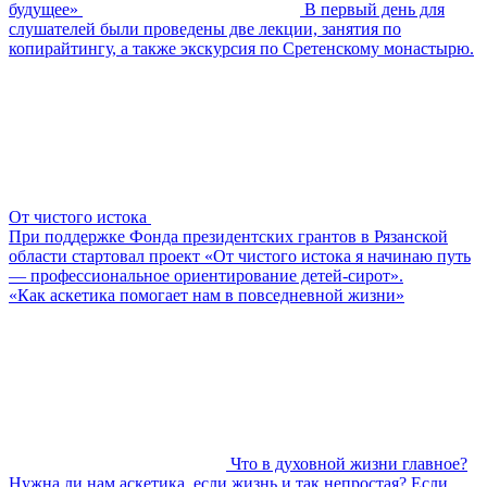
будущее»
В первый день для
слушателей были проведены две лекции, занятия по
копирайтингу, а также экскурсия по Сретенскому монастырю.
От чистого истока
При поддержке Фонда президентских грантов в Рязанской
области стартовал проект «От чистого истока я начинаю путь
— профессиональное ориентирование детей-сирот».
«Как аскетика помогает нам в повседневной жизни»
Что в духовной жизни главное?
Нужна ли нам аскетика, если жизнь и так непростая? Если