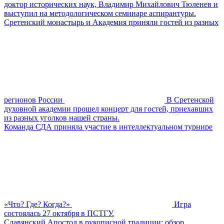
доктор исторических наук, Владимир Михайлович Тюленев и
выступил на методологическом семинаре аспирантуры.
Сретенский монастырь и Академия приняли гостей из разных
регионов России
В Сретенской
духовной академии прошел концерт для гостей, приехавших
из разных уголков нашей страны.
Команда СДА приняла участие в интеллектуальном турнире
«Что? Где? Когда?»
Игра
состоялась 27 октября в ПСТГУ.
Славянский Апостол в рукописной традиции: обзор