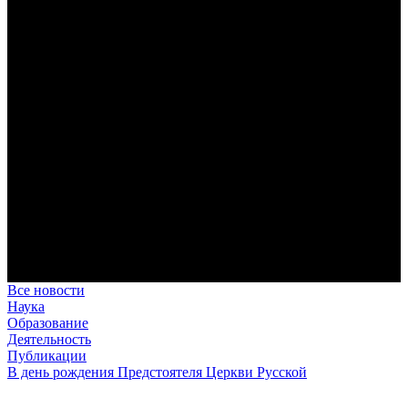
дисциплина корабельного командира, гениальный
стратегический дар флотоводца, жертвенное милосердие
благотворителя и кротость истинного молитвенника.
Этимология имени Исидора Севильского и передача греко-
римской культуры в вестготской Испании. Часть 1
Анализ наиболее известного произведения епископа Севильи
раскрывает как оценку и использование классической
римской культуры в зарождающемся «варварском»
королевстве, так и представления о мире и обществе того
времени.
Пророк Иезекииль: три важных урока от святого
Пророк Иезекииль жил задолго до Рождества Христова, но
уже тогда говорил с Богом на языке Нового Завета и имел
откровения о судьбах человечества.
Предназначение человека в отношении к окружающему миру
Человек, в определенном смысле, является формирующим
принципом всего земного бытия.
Все новости
Наука
Образование
Деятельность
Публикации
В день рождения Предстоятеля Церкви Русской