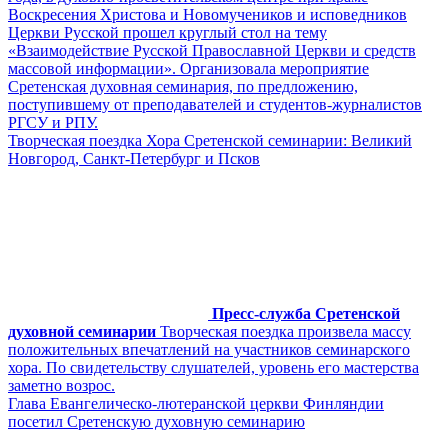
Воскресения Христова и Новомучеников и исповедников
Церкви Русской прошел круглый стол на тему
«Взаимодействие Русской Православной Церкви и средств
массовой информации». Организовала мероприятие
Сретенская духовная семинария, по предложению,
поступившему от преподавателей и студентов-журналистов
РГСУ и РПУ.
Творческая поездка Хора Сретенской семинарии: Великий
Новгород, Санкт-Петербург и Псков
Пресс-служба Сретенской
духовной семинарии
Творческая поездка произвела массу
положительных впечатлений на участников семинарского
хора. По свидетельству слушателей, уровень его мастерства
заметно возрос.
Глава Евангелическо-лютеранской церкви Финляндии
посетил Сретенскую духовную семинарию