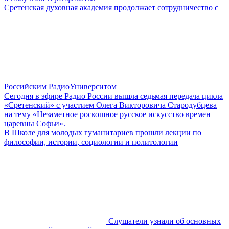
Сретенская духовная академия продолжает сотрудничество с
Российским РадиоУниверситом
Сегодня в эфире Радио России вышла седьмая передача цикла
«Сретенский» с участием Олега Викторовича Стародубцева
на тему «Незаметное роскошное русское искусство времен
царевны Софьи».
В Школе для молодых гуманитариев прошли лекции по
философии, истории, социологии и политологии
Слушатели узнали об основных