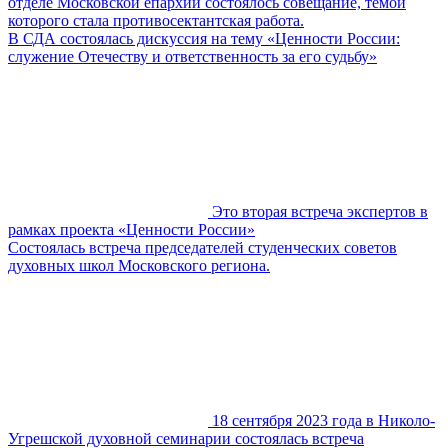
отделе Московской епархии состоялось совещание, темой
которого стала противосектантская работа.
В СДА состоялась дискуссия на тему «Ценности России:
служение Отечеству и ответственность за его судьбу»
Это вторая встреча экспертов в
рамках проекта «Ценности России»
Состоялась встреча председателей студенческих советов
духовных школ Московского региона.
18 сентября 2023 года в Николо-
Угрешской духовной семинарии состоялась встреча