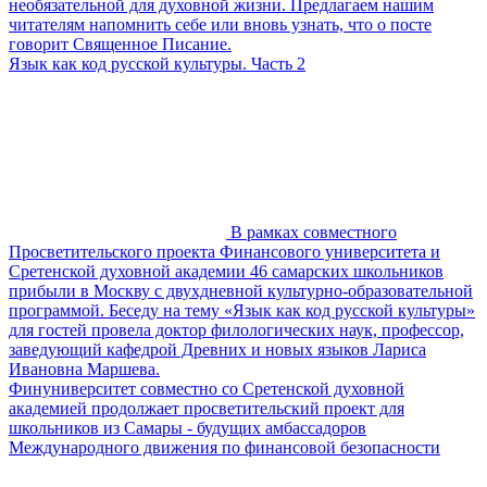
необязательной для духовной жизни. Предлагаем нашим
читателям напомнить себе или вновь узнать, что о посте
говорит Священное Писание.
Язык как код русской культуры. Часть 2
В рамках совместного
Просветительского проекта Финансового университета и
Сретенской духовной академии 46 самарских школьников
прибыли в Москву с двухдневной культурно-образовательной
программой. Беседу на тему «Язык как код русской культуры»
для гостей провела доктор филологических наук, профессор,
заведующий кафедрой Древних и новых языков Лариса
Ивановна Маршева.
Финуниверситет совместно со Сретенской духовной
академией продолжает просветительский проект для
школьников из Самары - будущих амбассадоров
Международного движения по финансовой безопасности