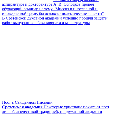
аспирантуре и докторантуре А. И. Солодков провел
обучающий семинар на тему "Миссия в инославной и
иноверческой среде: богословско-полемические аспекты"
В Сретенской духовной академии успешно прошли защиты
работ выпускников бакалавриата и магистратуры
Пост в Священном Писании
Сретенская академия
Некоторые христиане почитают пост
лишь благочестивой традицией, придуманной людьми и