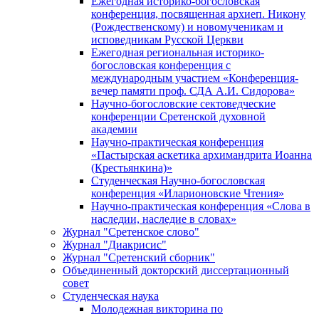
Ежегодная историко-богословская
конференция, посвященная архиеп. Никону
(Рождественскому) и новомученикам и
исповедникам Русской Церкви
Ежегодная региональная историко-
богословская конференция с
международным участием «Конференция-
вечер памяти проф. СДА А.И. Сидорова»
Научно-богословские сектоведческие
конференции Сретенской духовной
академии
Научно-практическая конференция
«Пастырская аскетика архимандрита Иоанна
(Крестьянкина)»
Студенческая Научно-богословская
конференция «Иларионовские Чтения»
Научно-практическая конференция «Cлова в
наследии, наследие в словах»
Журнал "Сретенское слово"
Журнал "Диакрисис"
Журнал "Сретенский сборник"
Объединенный докторский диссертационный
совет
Студенческая наука
Молодежная викторина по