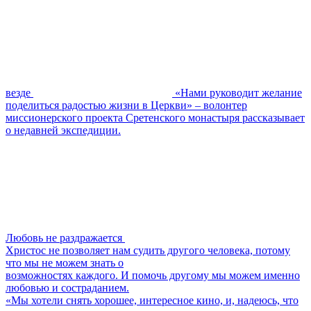
везде
«Нами руководит желание
поделиться радостью жизни в Церкви» – волонтер
миссионерского проекта Сретенского монастыря рассказывает
о недавней экспедиции.
Любовь не раздражается
Христос не позволяет нам судить другого человека, потому
что мы не можем знать о
возможностях каждого. И помочь другому мы можем именно
любовью и состраданием.
«Мы хотели снять хорошее, интересное кино, и, надеюсь, что