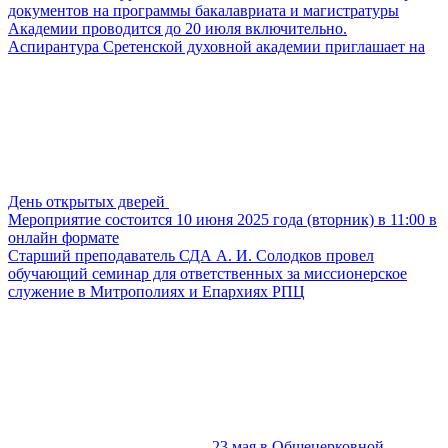
документов на программы бакалавриата и магистратуры
Академии проводится до 20 июля включительно.
Аспирантура Сретенской духовной академии приглашает на
День открытых дверей
Мероприятие состоится 10 июня 2025 года (вторник) в 11:00 в
онлайн формате
Старший преподаватель СДА А. И. Солодков провел
обучающий семинар для ответственных за миссионерское
служение в Митрополиях и Епархиях РПЦ
23 мая в Общецерковной