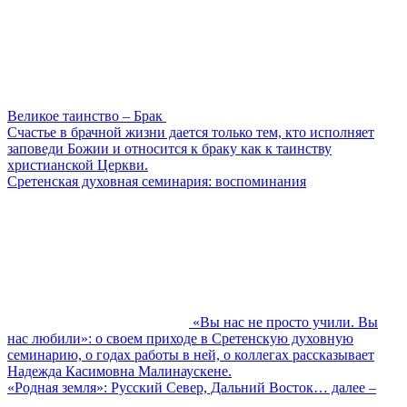
Великое таинство – Брак
Счастье в брачной жизни дается только тем, кто исполняет
заповеди Божии и относится к браку как к таинству
христианской Церкви.
Сретенская духовная семинария: воспоминания
«Вы нас не просто учили. Вы
нас любили»: о своем приходе в Сретенскую духовную
семинарию, о годах работы в ней, о коллегах рассказывает
Надежда Касимовна Малинаускене.
«Родная земля»: Русский Север, Дальний Восток… далее –