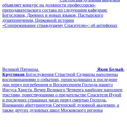
объявляет конкурс на должности профессорско-
преподавательского состава по следующим кафедрам:
Богословия, Древних и новых языков, Пастырского
душепопечения, Церковной истории
«Сопереживание страждущему Спасителю»: об антифонах
Великой Пятницы
Яков Белый-
Кругляков
Богослужения Страстной Седмицы наполнены
воспоминаниями о событиях, происходивших в последние
дни перед погребением и Воскресением Господа нашего
Иисуса Христа. Вечер Великого Четверга наиболее наполнен
текстами, повествующими о предательстве Спасителя Иудой
и последних страшных часах перед смертью Господа.
Вниманию абитуриентов Сретенской духовной академии, а
также других духовных школ Московского региона