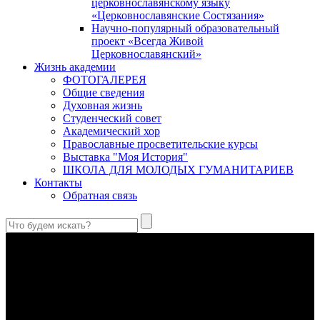
церковнославянскому языку
«Церковнославянские Состязания»
Научно-популярный образовательный
проект «Всегда Живой
Церковнославянский»
Жизнь академии
ФОТОГАЛЕРЕЯ
Общие сведения
Духовная жизнь
Студенческий совет
Академический хор
Православные просветительские курсы
Выставка "Моя История"
ШКОЛА ДЛЯ МОЛОДЫХ ГУМАНИТАРИЕВ
Контакты
Обратная связь
Святые страстотерпцы Борис и Глеб: к истории канонизации
и написания житий
Первыми русскими святыми, прославленными Церковью,
стали благоверные князья Борис и Глеб.
Праведный Феодор Ушаков: «Смерть предпочитаю я
бесчестному служению»
В Федоре Ушакове гармонично соединились железная