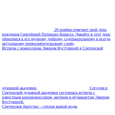
20 ноября отмечает свой день
рождения Святейший Патриарх Кирилл. Давайте в этот день
обратимся к его мудрому, доброму, содержательному и всегда
актуальному первосвятительскому слову.
Встреча с режиссером Эмиром Кустурицей в Сретенской
духовной академии
Сегодня в
Сретенской духовной академии состоялась встреча с
известным кинорежиссером, актером и музыкантом Эмиром
Кустурицей.
Сретенское братство – стихия живой воды