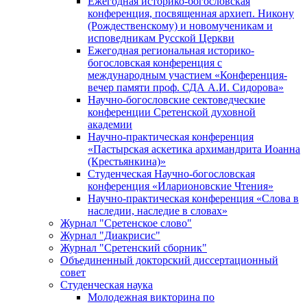
Ежегодная историко-богословская
конференция, посвященная архиеп. Никону
(Рождественскому) и новомученикам и
исповедникам Русской Церкви
Ежегодная региональная историко-
богословская конференция с
международным участием «Конференция-
вечер памяти проф. СДА А.И. Сидорова»
Научно-богословские сектоведческие
конференции Сретенской духовной
академии
Научно-практическая конференция
«Пастырская аскетика архимандрита Иоанна
(Крестьянкина)»
Студенческая Научно-богословская
конференция «Иларионовские Чтения»
Научно-практическая конференция «Cлова в
наследии, наследие в словах»
Журнал "Сретенское слово"
Журнал "Диакрисис"
Журнал "Сретенский сборник"
Объединенный докторский диссертационный
совет
Студенческая наука
Молодежная викторина по