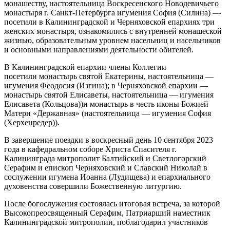
монашеству, настоятельница Воскресенского Новодевичьего
монастыря г. Санкт-Петербурга игумения София (Силина) —
посетили в Калининградской и Черняховской епархиях три
женских монастыря, ознакомились с внутренней монашеской
жизнью, образовательным уровнем насельниц и насельников
и основными направлениями деятельности обителей.
В Калининградской епархии члены Коллегии
посетили монастырь святой Екатерины, настоятельница —
игумения Феодосия (Изгина); в Черняховской епархии —
монастырь святой Елисаветы, настоятельница — игумения
Елисавета (Кольцова))и монастырь в честь иконы Божией
Матери «Державная» (настоятельница — игумения София
(Херхенредер)).
В завершение поездки в воскресный день 10 сентября 2023
года в кафедральном соборе Христа Спасителя г.
Калининграда митрополит Балтийский и Светлогорский
Серафим и епископ Черняховский и Славский Николай в
сослужении игумена Иоанна (Лудищева) и епархиального
духовенства совершили Божественную литургию.
После богослужения состоялась итоговая встреча, за которой
Высокопреосвященный Серафим, Патриарший наместник
Калининградской митрополии, поблагодарил участников