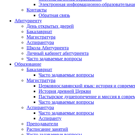
Электронная информационно-образовательная
Контакты
Обратная связь
Абитуриенту
День открытых дверей
Бакалавриат
Магистратура
Аспирантура
Школа Абитуриента
Личный кабинет абитуриента
Часто задаваемые вопросы
Образование
Бакалавриат
Часто задаваемые вопросы
Магистратура
Церковнославянский язык: история и совреме
История древней Церкви
Пастырское душепопечение и миссия в совре
Часто задаваемые вопросы
Аспирантура
Часто задаваемые вопросы
Аспиранту
Преподаватели
Расписание занятий
Часто задаваемые вопросы