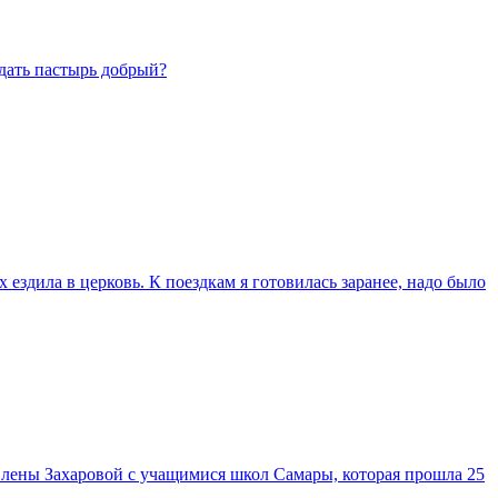
дать пастырь добрый?
х ездила в церковь. К поездкам я готовилась заранее, надо было
Елены Захаровой с учащимися школ Самары, которая прошла 25