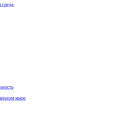
 среда
нность
менном мире