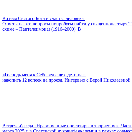
Во имя Святого Бога и счастья человека
Ответы на эти вопросы попробуем найти у священнопастыря Ти
схиме – Пантелеимона) (1916–2000). В
«Господь меня к Себе вел еще с детства»
накопить 12 копеек на проезд. Интервью с Верой Николаевной 
Встреча-беседа «Нравственные ориентиры в творчестве». Часть
марта 2025 г. в Сретенской духовной академии в рамках совм