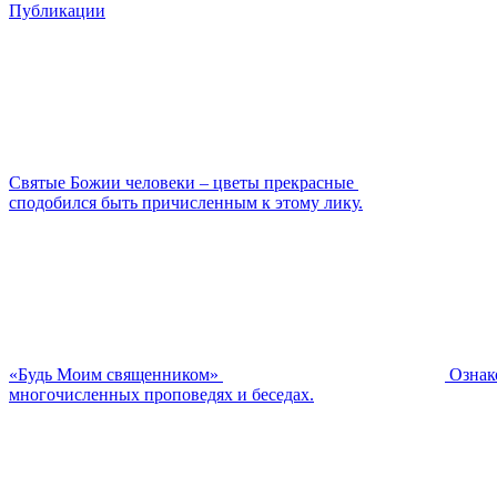
Публикации
Святые Божии человеки – цветы прекрасные
сподобился быть причисленным к этому лику.
«Будь Моим священником»
Ознак
многочисленных проповедях и беседах.