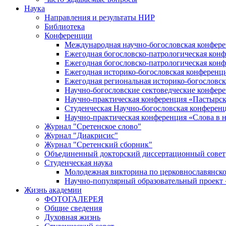
Наука
Направления и результаты НИР
Библиотека
Конференции
Международная научно-богословская конфер
Ежегодная богословско-патрологическая кон
Ежегодная богословско-патрологическая кон
Ежегодная историко-богословская конференц
Ежегодная региональная историко-богословс
Научно-богословские сектоведческие конфер
Научно-практическая конференция «Пастырск
Студенческая Научно-богословская конферен
Научно-практическая конференция «Cлова в н
Журнал "Сретенское слово"
Журнал "Диакрисис"
Журнал "Сретенский сборник"
Объединенный докторский диссертационный совет
Студенческая наука
Молодежная викторина по церковнославянско
Научно-популярный образовательный проект
Жизнь академии
ФОТОГАЛЕРЕЯ
Общие сведения
Духовная жизнь