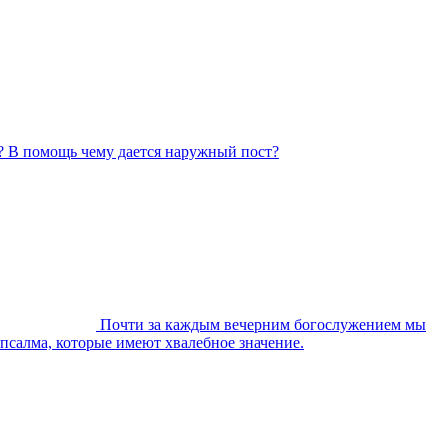
? В помощь чему дается наружный пост?
Почти за каждым вечерним богослужением мы
 псалма, которые имеют хвалебное значение.