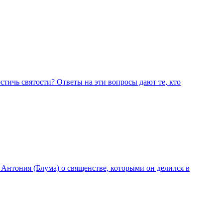
остичь святости? Ответы на эти вопросы дают те, кто
нтония (Блума) о священстве, которыми он делился в