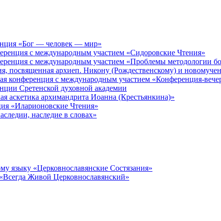
енция «Бог — человек — мир»
ференция с международным участием «Сидоровские Чтения»
ференция с международным участием «Проблемы методологии бо
ия, посвященная архиеп. Никону (Рождественскому) и новомуче
кая конференция с международным участием «Конференция-вече
енции Сретенской духовной академии
ая аскетика архимандрита Иоанна (Крестьянкина)»
ция «Иларионовские Чтения»
аследии, наследие в словах»
му языку «Церковнославянские Состязания»
 «Всегда Живой Церковнославянский»