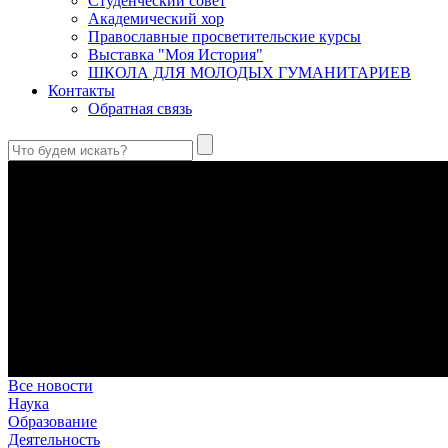
Студенческий совет
Академический хор
Православные просветительские курсы
Выставка "Моя История"
ШКОЛА ДЛЯ МОЛОДЫХ ГУМАНИТАРИЕВ
Контакты
Обратная связь
Святые страстотерпцы Борис и Глеб: к истории канонизации и
Первыми русскими святыми, прославленными Церковью, стали 
Праведный Феодор Ушаков: «Смерть предпочитаю я бесчестн
В Федоре Ушакове гармонично соединились железная дисциплин
истинного молитвенника.
Этимология имени Исидора Севильского и передача греко-римс
Анализ наиболее известного произведения епископа Севильи р
представления о мире и обществе того времени.
Пророк Иезекииль: три важных урока от святого
Пророк Иезекииль жил задолго до Рождества Христова, но уже т
Предназначение человека в отношении к окружающему миру
Человек, в определенном смысле, является формирующим прин
Все новости
Наука
Образование
Деятельность