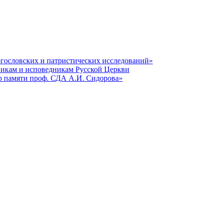
гословских и патристических исследований»
никам и исповедникам Русской Церкви
р памяти проф. СДА А.И. Сидорова»