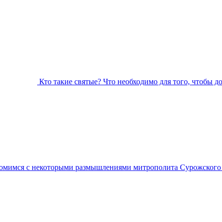
Кто такие святые? Что необходимо для того, чтобы д
омимся с некоторыми размышлениями митрополита Сурожского А