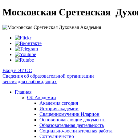
Московская Сретенская
Духо
Вход в ЭИОС
Сведения об образовательной организации
версия для слабовидящих
Главная
Об Академии
Академия сегодня
История академии
Священномученик Иларион
Основополагающие документы
Образовательная деятельность
Социально-воспитательная работа
Сотрудничество