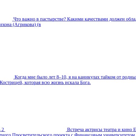
Что важно в пастырстве? Какими качествами должен обла
хона (Агрикова) (в
Когда мне было лет 8–10, я на каникулах тайком от родны
Кострицей, которая всю жизнь искала Бога.
 2
Встреча актрисы театра и кино 
естного Просветительского проекта с Финансовым университетом.