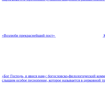
«Возлюби прекраснейший пост»
«Бог Господь, и явися нам»: богословско-филологический ком
слышим особое песнопение, которое называется в церковной тр