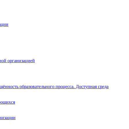
ации
ной организацией
щённость образовательного процесса. Доступная среда
ающихся
анизации