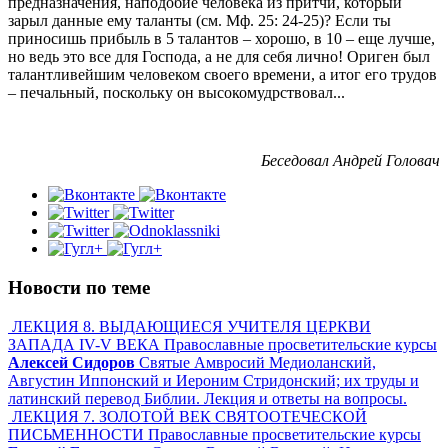
предназначения, наподобие человека из притчи, который
зарыл данные ему таланты (см. Мф. 25: 24-25)? Если ты
приносишь прибыль в 5 талантов – хорошо, в 10 – еще лучше,
но ведь это все для Господа, а не для себя лично! Ориген был
талантливейшим человеком своего времени, а итог его трудов
– печальный, поскольку он высокомудрствовал...
Беседовал Андрей Головач
Новости по теме
ЛЕКЦИЯ 8. ВЫДАЮЩИЕСЯ УЧИТЕЛЯ ЦЕРКВИ
ЗАПАДА IV-V ВЕКА Православные просветительские курсы
Алексей Сидоров
Святые Амвросий Медиоланский,
Августин Иппонский и Иероним Стридонский; их труды и
латинский перевод Библии. Лекция и ответы на вопросы.
ЛЕКЦИЯ 7. ЗОЛОТОЙ ВЕК СВЯТООТЕЧЕСКОЙ
ПИСЬМЕННОСТИ Православные просветительские курсы