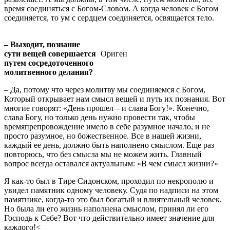
время соединяться с Богом-Словом. А когда человек с Богом
соединяется, то ум с сердцем соединяется, освящается тело.
– Выходит, познание
сути вещей совершается
Ориген
путем сосредоточенного
молитвенного делания?
– Да, потому что через молитву мы соединяемся с Богом,
Который открывает нам смысл вещей и путь их познания. Вот
многие говорят: «День прошел – и слава Богу!». Конечно,
слава Богу, но только день нужно провести так, чтобы
времяпрепровождение имело в себе разумное начало, и не
просто разумное, но божественное. Все в нашей жизни,
каждый ее день, должно быть наполнено смыслом. Еще раз
повторюсь, что без смысла мы не можем жить. Главный
вопрос всегда оставался актуальным: «В чем смысл жизни?»
Я как-то был в Тире Сидонском, проходил по некрополю и
увидел памятник одному человеку. Судя по надписи на этом
памятнике, когда-то это был богатый и влиятельный человек.
Но была ли его жизнь наполнена смыслом, принял ли его
Господь к Себе? Вот что действительно имеет значение для
каждого!<