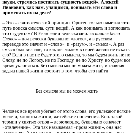
науки, стремись постигать сущность вещей». Алексей
Иванович, как нам, учащимся, понимать эти слова и
применять их на деле?
– Это – святоотеческий принцип. Ориген только наметил этот
путь поиска смысла, сути вещей. А как понимать и воплощать
это студентам? В Евангелии ведь сказано: «
в начале было
Слово» –
по-гречески буквально: «логос», а в русском
переводе это значит и «слово», и «разум», и «смысл». А раз
смысл был вначале, то как мы можем в своей жизни не искать
его? Если в нас не будет этого смысла, то мы будем жить не по
Слову, не по Логосу, не по Господу, не по Христу, но будем все
время уклоняться. Без смысла мы не можем жить, и главная
задача нашей жизни состоит в том, чтобы его найти.
Без смысла мы не можем жить
Человек все время убегает от этого слова, его увлекают всякие
мелочи, хлопоты жизни, житейские попечения. Есть такой
термин у святых отцов – περισπασμός, буквально означает
«отвлечение». Эта так называемая «проза жизни», она нас
развлекает. А мы должны, в том числе, путем молитвы, все