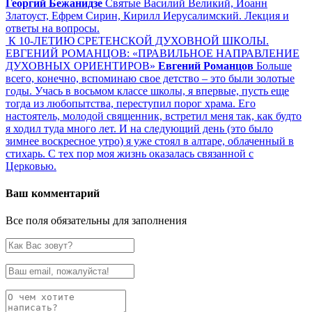
Георгий Бежанидзе
Святые Василий Великий, Иоанн
Златоуст, Ефрем Сирин, Кирилл Иерусалимский. Лекция и
ответы на вопросы.
К 10-ЛЕТИЮ СРЕТЕНСКОЙ ДУХОВНОЙ ШКОЛЫ.
ЕВГЕНИЙ РОМАНЦОВ: «ПРАВИЛЬНОЕ НАПРАВЛЕНИЕ
ДУХОВНЫХ ОРИЕНТИРОВ»
Евгений Романцов
Больше
всего, конечно, вспоминаю свое детство – это были золотые
годы. Учась в восьмом классе школы, я впервые, пусть еще
тогда из любопытства, переступил порог храма. Его
настоятель, молодой священник, встретил меня так, как будто
я ходил туда много лет. И на следующий день (это было
зимнее воскресное утро) я уже стоял в алтаре, облаченный в
стихарь. С тех пор моя жизнь оказалась связанной с
Церковью.
Ваш комментарий
Все поля обязательны для заполнения