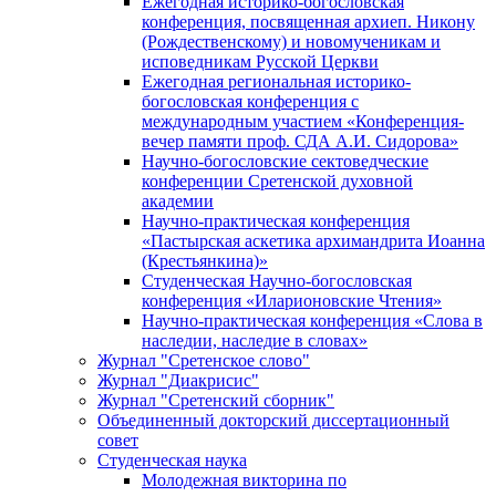
Ежегодная историко-богословская
конференция, посвященная архиеп. Никону
(Рождественскому) и новомученикам и
исповедникам Русской Церкви
Ежегодная региональная историко-
богословская конференция с
международным участием «Конференция-
вечер памяти проф. СДА А.И. Сидорова»
Научно-богословские сектоведческие
конференции Сретенской духовной
академии
Научно-практическая конференция
«Пастырская аскетика архимандрита Иоанна
(Крестьянкина)»
Студенческая Научно-богословская
конференция «Иларионовские Чтения»
Научно-практическая конференция «Cлова в
наследии, наследие в словах»
Журнал "Сретенское слово"
Журнал "Диакрисис"
Журнал "Сретенский сборник"
Объединенный докторский диссертационный
совет
Студенческая наука
Молодежная викторина по