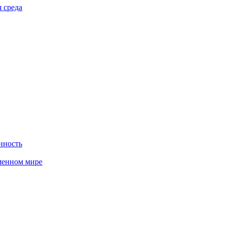
 среда
нность
менном мире