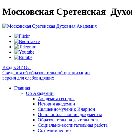
Московская Сретенская
Духо
Вход в ЭИОС
Сведения об образовательной организации
версия для слабовидящих
Главная
Об Академии
Академия сегодня
История академии
Священномученик Иларион
Основополагающие документы
Образовательная деятельность
Социально-воспитательная работа
Сотрудничество