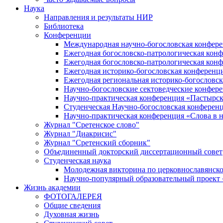
Наука
Направления и результаты НИР
Библиотека
Конференции
Международная научно-богословская конфер
Ежегодная богословско-патрологическая кон
Ежегодная богословско-патрологическая кон
Ежегодная историко-богословская конференц
Ежегодная региональная историко-богословс
Научно-богословские сектоведческие конфер
Научно-практическая конференция «Пастырск
Студенческая Научно-богословская конферен
Научно-практическая конференция «Cлова в н
Журнал "Сретенское слово"
Журнал "Диакрисис"
Журнал "Сретенский сборник"
Объединенный докторский диссертационный совет
Студенческая наука
Молодежная викторина по церковнославянско
Научно-популярный образовательный проект
Жизнь академии
ФОТОГАЛЕРЕЯ
Общие сведения
Духовная жизнь