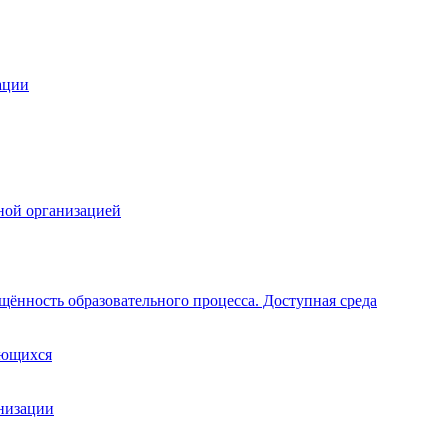
ации
ной организацией
щённость образовательного процесса. Доступная среда
ающихся
анизации