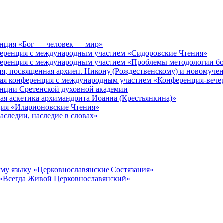
енция «Бог — человек — мир»
ференция с международным участием «Сидоровские Чтения»
ференция с международным участием «Проблемы методологии бо
ия, посвященная архиеп. Никону (Рождественскому) и новомуче
кая конференция с международным участием «Конференция-вече
енции Сретенской духовной академии
ая аскетика архимандрита Иоанна (Крестьянкина)»
ция «Иларионовские Чтения»
аследии, наследие в словах»
му языку «Церковнославянские Состязания»
 «Всегда Живой Церковнославянский»