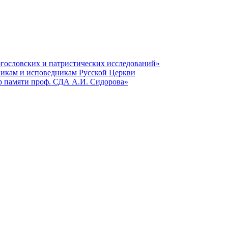
гословских и патристических исследований»
никам и исповедникам Русской Церкви
р памяти проф. СДА А.И. Сидорова»