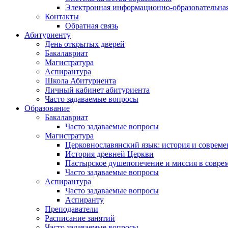
Электронная информационно-образовательная
Контакты
Обратная связь
Абитуриенту
День открытых дверей
Бакалавриат
Магистратура
Аспирантура
Школа Абитуриента
Личный кабинет абитуриента
Часто задаваемые вопросы
Образование
Бакалавриат
Часто задаваемые вопросы
Магистратура
Церковнославянский язык: история и совреме
История древней Церкви
Пастырское душепопечение и миссия в совре
Часто задаваемые вопросы
Аспирантура
Часто задаваемые вопросы
Аспиранту
Преподаватели
Расписание занятий
Часто задаваемые вопросы