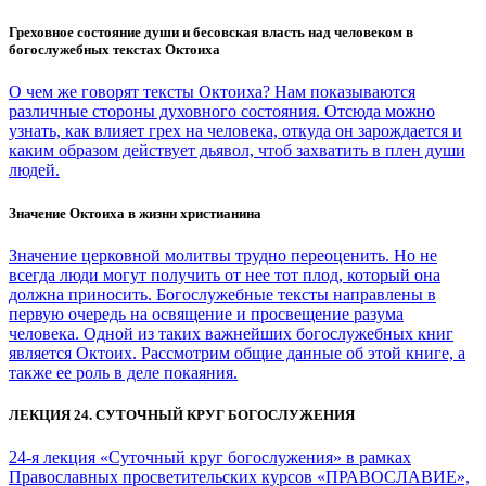
Греховное состояние души и бесовская власть над человеком в
богослужебных текстах Октоиха
О чем же говорят тексты Октоиха? Нам показываются
различные стороны духовного состояния. Отсюда можно
узнать, как влияет грех на человека, откуда он зарождается и
каким образом действует дьявол, чтоб захватить в плен души
людей.
Значение Октоиха в жизни христианина
Значение церковной молитвы трудно переоценить. Но не
всегда люди могут получить от нее тот плод, который она
должна приносить. Богослужебные тексты направлены в
первую очередь на освящение и просвещение разума
человека. Одной из таких важнейших богослужебных книг
является Октоих. Рассмотрим общие данные об этой книге, а
также ее роль в деле покаяния.
ЛЕКЦИЯ 24. СУТОЧНЫЙ КРУГ БОГОСЛУЖЕНИЯ
24-я лекция «Суточный круг богослужения» в рамках
Православных просветительских курсов «ПРАВОСЛАВИЕ»,