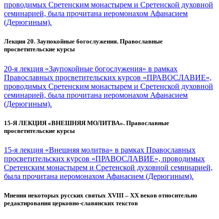
проводимых Сретенским монастырем и Сретенской духовной
семинарией, была прочитана иеромонахом Афанасием
(Дерюгиным).
Лекция 20. Заупокойные богослужения. Православные
просветительские курсы
20-я лекция «Заупокойные богослужения» в рамках
Православных просветительских курсов «ПРАВОСЛАВИЕ»,
проводимых Сретенским монастырем и Сретенской духовной
семинарией, была прочитана иеромонахом Афанасием
(Дерюгиным).
15-Я ЛЕКЦИЯ «ВНЕШНЯЯ МОЛИТВА». Православные
просветительские курсы
15-я лекция «Внешняя молитва» в рамках Православных
просветительских курсов «ПРАВОСЛАВИЕ», проводимых
Сретенским монастырем и Сретенской духовной семинарией,
была прочитана иеромонахом Афанасием (Дерюгиным).
Мнения некоторых русских святых XVIII – XX веков относительно
редактирования церковно-славянских текстов