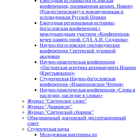
Ежегодная историко-богословская
конференция, посвященная архиеп. Никону
(Рождественскому) и новомученикам и
исповедникам Русской Церкви
Ежегодная региональная историко-
богословская конференция с
международным участием «Конференция-
вечер памяти проф. СДА А.И. Сидорова»
Научно-богословские сектоведческие
конференции Сретенской духовной
академии
Научно-практическая конференция
«Пастырская аскетика архимандрита Иоанна
(Крестьянкина)»
Студенческая Научно-богословская
конференция «Иларионовские Чтения»
Научно-практическая конференция «Cлова в
наследии, наследие в словах»
Журнал "Сретенское слово"
Журнал "Диакрисис"
Журнал "Сретенский сборник"
Объединенный докторский диссертационный
совет
Студенческая наука
Молодежная викторина по