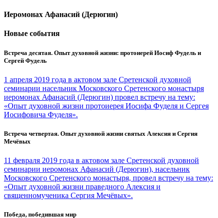
Иеромонах Афанасий (Дерюгин)
Новые события
Встреча десятая. Опыт духовной жизни: протоиерей Иосиф Фудель и
Сергей Фудель
1 апреля 2019 года в актовом зале Сретенской духовной
семинарии насельник Московского Сретенского монастыря
иеромонах Афанасий (Дерюгин) провел встречу на тему:
«Опыт духовной жизни протоиерея Иосифа Фуделя и Сергея
Иосифовича Фуделя».
Встреча четвертая. Опыт духовной жизни святых Алексия и Сергия
Мечёвых
11 февраля 2019 года в актовом зале Сретенской духовной
семинарии иеромонах Афанасий (Дерюгин), насельник
Московского Сретенского монастыря, провел встречу на тему:
«Опыт духовной жизни праведного Алексия и
священномученика Сергия Мечёвых».
Победа, победившая мир