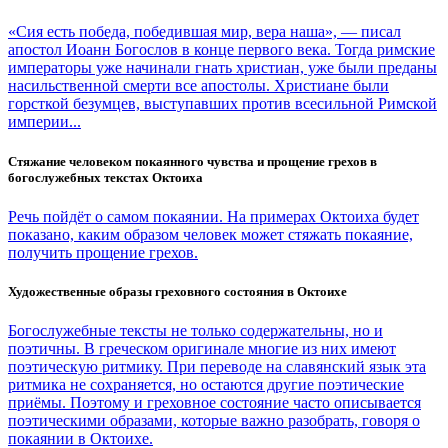
«Сия есть победа, победившая мир, вера наша», — писал
апостол Иоанн Богослов в конце первого века. Тогда римские
императоры уже начинали гнать христиан, уже были преданы
насильственной смерти все апостолы. Христиане были
горсткой безумцев, выступавших против всесильной Римской
империи...
Стяжание человеком покаянного чувства и прощение грехов в
богослужебных текстах Октоиха
Речь пойдёт о самом покаянии. На примерах Октоиха будет
показано, каким образом человек может стяжать покаяние,
получить прощение грехов.
Художественные образы греховного состояния в Октоихе
Богослужебные тексты не только содержательны, но и
поэтичны. В греческом оригинале многие из них имеют
поэтическую ритмику. При переводе на славянский язык эта
ритмика не сохраняется, но остаются другие поэтические
приёмы. Поэтому и греховное состояние часто описывается
поэтическими образами, которые важно разобрать, говоря о
покаянии в Октоихе.