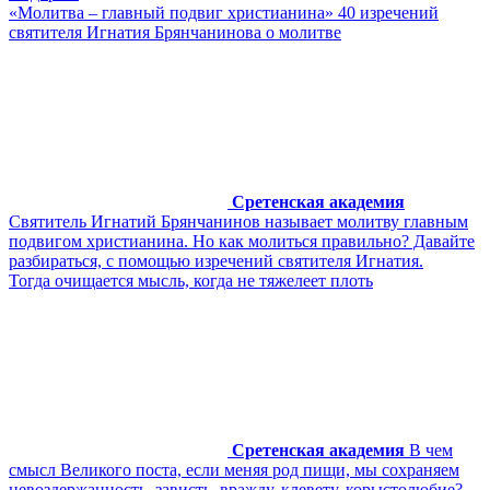
«Молитва – главный подвиг христианина» 40 изречений
святителя Игнатия Брянчанинова о молитве
Сретенская академия
Святитель Игнатий Брянчанинов называет молитву главным
подвигом христианина. Но как молиться правильно? Давайте
разбираться, с помощью изречений святителя Игнатия.
Тогда очищается мысль, когда не тяжелеет плоть
Сретенская академия
В чем
смысл Великого поста, если меняя род пищи, мы сохраняем
невоздержанность, зависть, вражду, клевету, корыстолюбие?