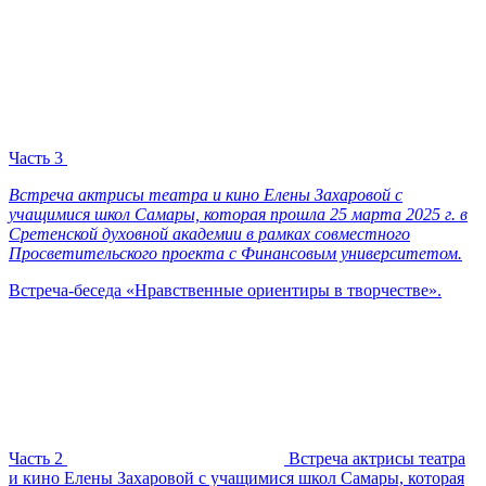
Часть 3
Встреча актрисы театра и кино Елены Захаровой с
учащимися школ Самары, которая прошла 25 марта 2025 г. в
Сретенской духовной академии в рамках совместного
Просветительского проекта с Финансовым университетом.
Встреча-беседа «Нравственные ориентиры в творчестве».
Часть 2
Встреча актрисы театра
и кино Елены Захаровой с учащимися школ Самары, которая