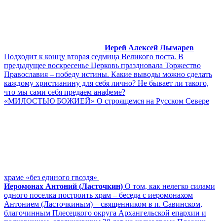
Иерей Алексей Лымарев
Подходит к концу вторая седмица Великого поста. В
предыдущее воскресенье Церковь праздновала Торжество
Православия – победу истины. Какие выводы можно сделать
каждому христианину для себя лично? Не бывает ли такого,
что мы сами себя предаем анафеме?
«МИЛОСТЬЮ БОЖИЕЙ» О строящемся на Русском Севере
храме «без единого гвоздя»
Иеромонах Антоний (Ласточкин)
О том, как нелегко силами
одного поселка построить храм – беседа с иеромонахом
Антонием (Ласточкиным) – священником в п. Савинском,
благочинным Плесецкого округа Архангельской епархии и