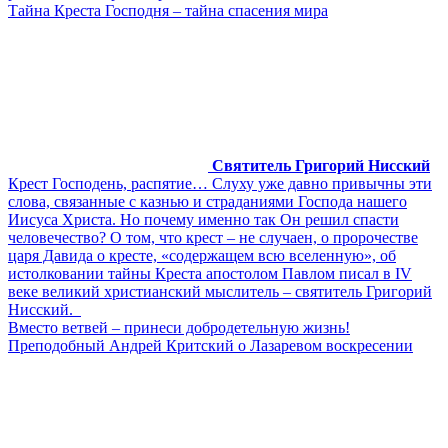
Тайна Креста Господня – тайна спасения мира
Святитель Григорий Нисский
Крест Господень, распятие… Слуху уже давно привычны эти
слова, связанные с казнью и страданиями Господа нашего
Иисуса Христа. Но почему именно так Он решил спасти
человечество? О том, что крест – не случаен, о пророчестве
царя Давида о кресте, «содержащем всю вселенную», об
истолковании тайны Креста апостолом Павлом писал в IV
веке великий христианский мыслитель – святитель Григорий
Нисский.
Вместо ветвей – принеси добродетельную жизнь!
Преподобный Андрей Критский о Лазаревом воскресении