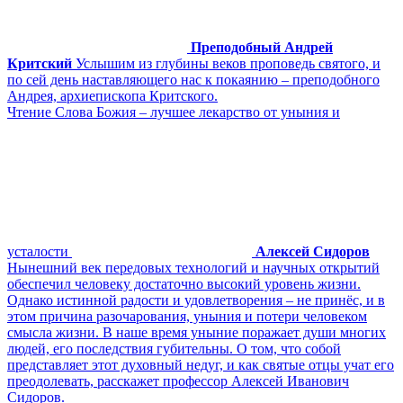
Преподобный Андрей
Критский
Услышим из глубины веков проповедь святого, и
по сей день наставляющего нас к покаянию – преподобного
Андрея, архиепископа Критского.
Чтение Слова Божия – лучшее лекарство от уныния и
усталости
Алексей Сидоров
Нынешний век передовых технологий и научных открытий
обеспечил человеку достаточно высокий уровень жизни.
Однако истинной радости и удовлетворения – не принёс, и в
этом причина разочарования, уныния и потери человеком
смысла жизни. В наше время уныние поражает души многих
людей, его последствия губительны. О том, что собой
представляет этот духовный недуг, и как святые отцы учат его
преодолевать, расскажет профессор Алексей Иванович
Сидоров.