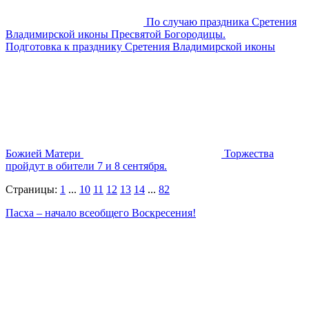
По случаю праздника Сретения
Владимирской иконы Пресвятой Богородицы.
Подготовка к празднику Сретения Владимирской иконы
Божией Матери
Торжества
пройдут в обители 7 и 8 сентября.
Страницы:
1
...
10
11
12
13
14
...
82
Пасха – начало всеобщего Воскресения!