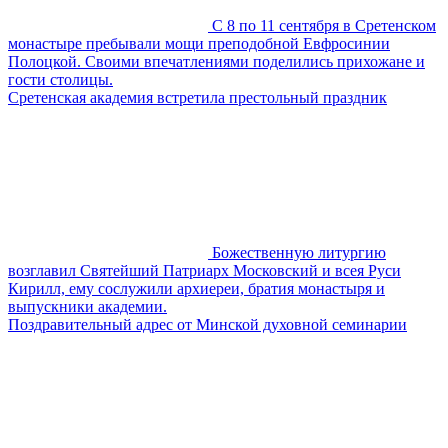
С 8 по 11 сентября в Сретенском
монастыре пребывали мощи преподобной Евфросинии
Полоцкой. Своими впечатлениями поделились прихожане и
гости столицы.
Сретенская академия встретила престольный праздник
Божественную литургию
возглавил Святейший Патриарх Московский и всея Руси
Кирилл, ему сослужили архиереи, братия монастыря и
выпускники академии.
Поздравительный адрес от Минской духовной семинарии