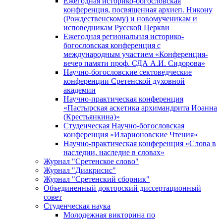
Ежегодная историко-богословская
конференция, посвященная архиеп. Никону
(Рождественскому) и новомученикам и
исповедникам Русской Церкви
Ежегодная региональная историко-
богословская конференция с
международным участием «Конференция-
вечер памяти проф. СДА А.И. Сидорова»
Научно-богословские сектоведческие
конференции Сретенской духовной
академии
Научно-практическая конференция
«Пастырская аскетика архимандрита Иоанна
(Крестьянкина)»
Студенческая Научно-богословская
конференция «Иларионовские Чтения»
Научно-практическая конференция «Cлова в
наследии, наследие в словах»
Журнал "Сретенское слово"
Журнал "Диакрисис"
Журнал "Сретенский сборник"
Объединенный докторский диссертационный
совет
Студенческая наука
Молодежная викторина по