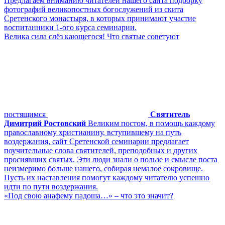
Предлагаем вниманию читателей нашего сайта подборку
фотографий великопостных богослужений из скита
Сретенского монастыря, в которых принимают участие
воспитанники 1-ого курса семинарии.
Велика сила слёз кающегося! Что святые советуют
постящимся
Святитель
Димитрий Ростовский
Великим постом, в помощь каждому
православному христианину, вступившему на путь
воздержания, сайт Сретенской семинарии предлагает
поучительные слова святителей, преподобных и других
просиявших святых. Эти люди знали о пользе и смысле поста
неизмеримо больше нашего, собирая немалое сокровище.
Пусть их наставления помогут каждому читателю успешно
идти по пути воздержания.
«Под свою анафему падоша…» – что это значит?