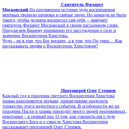
Святитель Филарет
Московский
На протяжении истории чудо воскрешения
мертвых творили пророки и святые люди. Но никогда не было
такого, чтобы человек воскресил сам себя, – замечает
святитель Филарет Московский в своем пасхальном слове.
Предлагаем Вашему вниманию его рассуждения о силе и
значении Воскресения Христова.
Чудо – не в том, что Бог воскрес, а в том, что Он умер… Как
рассказывать людям о Воскресении Христовом?
Протоиерей Олег Стеняев
Каждый год в праздник светлого Воскресения Христова
храмы наполняются людьми, пришедшими разделить
торжество этого радостного события. В особенности же на
праздник Пасхи в храмы приходит много людей нецерковных,
некоторые – в первый раз. О том, как говорить им о чуде
Воскресшего Бога и о смысле Христова Воскресения
рассказывает протоиерей Олег Стеняев.