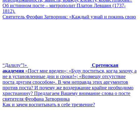
Об истинном посте – митрополит Платон Левшин (1737-
1812).
Святитель Феофан Затворник: «Каждый узнай и покинь свою
“Далилу”!»
Сретенская
академия
«Пост мне вреден»; «Буду поститься, когда захочу, а
не в установленные дни и сроки!»; «Возмещу отсутствие
поста другим способом». В чем неправда этих аргументов
против поста? И почему же воздержание крайне необходимо
христианину? Предлагаем Вашему внимание слова о посте
святителя Феофана Затворника
Как и зачем воспитывать в себе трезвение?