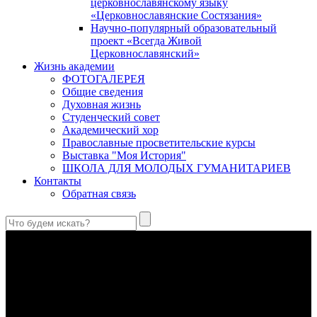
церковнославянскому языку
«Церковнославянские Состязания»
Научно-популярный образовательный
проект «Всегда Живой
Церковнославянский»
Жизнь академии
ФОТОГАЛЕРЕЯ
Общие сведения
Духовная жизнь
Студенческий совет
Академический хор
Православные просветительские курсы
Выставка "Моя История"
ШКОЛА ДЛЯ МОЛОДЫХ ГУМАНИТАРИЕВ
Контакты
Обратная связь
Святые страстотерпцы Борис и Глеб: к истории канонизации
и написания житий
Первыми русскими святыми, прославленными Церковью,
стали благоверные князья Борис и Глеб.
Праведный Феодор Ушаков: «Смерть предпочитаю я
бесчестному служению»
В Федоре Ушакове гармонично соединились железная