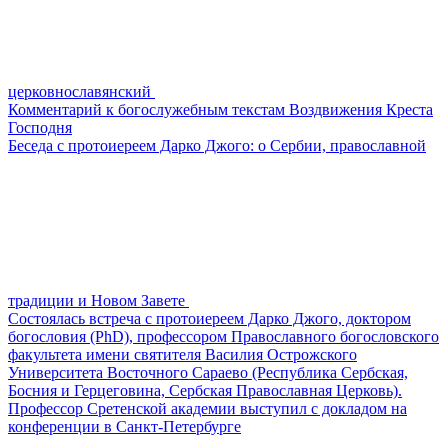
церковнославянский
Комментарий к богослужебным текстам Воздвижения Креста
Господня
Беседа с протоиереем Дарко Джого: о Сербии, православной
традиции и Новом Завете
Состоялась встреча с протоиереем Дарко Джого, доктором
богословия (PhD), профессором Православного богословского
факультета имени святителя Василия Острожского
Университета Восточного Сараево (Республика Сербская,
Босния и Герцеговина, Сербская Православная Церковь).
Профессор Сретенской академии выступил с докладом на
конференции в Санкт-Петербурге