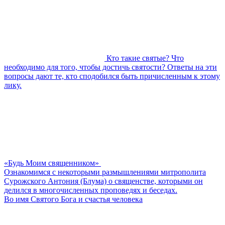
Кто такие святые? Что
необходимо для того, чтобы достичь святости? Ответы на эти
вопросы дают те, кто сподобился быть причисленным к этому
лику.
«Будь Моим священником»
Ознакомимся с некоторыми размышлениями митрополита
Сурожского Антония (Блума) о священстве, которыми он
делился в многочисленных проповедях и беседах.
Во имя Святого Бога и счастья человека