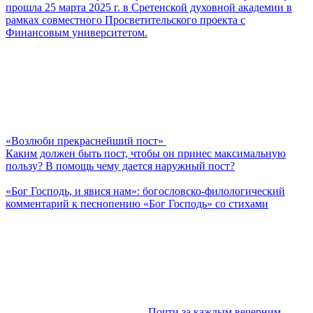
прошла 25 марта 2025 г. в Сретенской духовной академии в
рамках совместного Просветительского проекта с
Финансовым университетом.
«Возлюби прекраснейший пост»
Каким должен быть пост, чтобы он принес максимальную
пользу? В помощь чему дается наружный пост?
«Бог Господь, и явися нам»: богословско-филологический
комментарий к песнопению «Бог Господь» со стихами
Почти за каждым вечерним