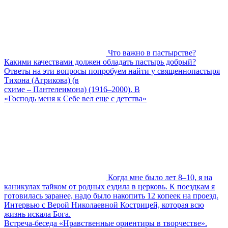
Что важно в пастырстве?
Какими качествами должен обладать пастырь добрый?
Ответы на эти вопросы попробуем найти у священнопастыря
Тихона (Агрикова) (в
схиме – Пантелеимона) (1916–2000). В
«Господь меня к Себе вел еще с детства»
Когда мне было лет 8–10, я на
каникулах тайком от родных ездила в церковь. К поездкам я
готовилась заранее, надо было накопить 12 копеек на проезд.
Интервью с Верой Николаевной Кострицей, которая всю
жизнь искала Бога.
Встреча-беседа «Нравственные ориентиры в творчестве».