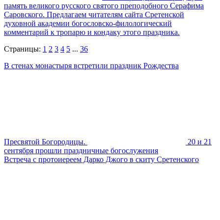
память великого русского святого преподобного Серафима
Саровского. Предлагаем читателям сайта Сретенской
духовной академии богословско-филологический
комментарий к тропарю и кондаку этого праздника.
Страницы:
1
2
3
4
5
...
36
В стенах монастыря встретили праздник Рождества
Пресвятой Богородицы.
20 и 21
сентября прошли праздничные богослужения
Встреча с протоиереем Дарко Джого в скиту Сретенского