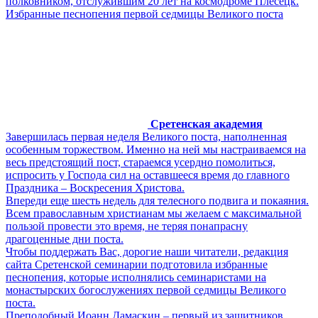
полковником, отслужившим 20 лет на космодроме Плесецк.
Избранные песнопения первой седмицы Великого поста
Сретенская академия
Завершилась первая неделя Великого поста, наполненная
особенным торжеством. Именно на ней мы настраиваемся на
весь предстоящий пост, стараемся усердно помолиться,
испросить у Господа сил на оставшееся время до главного
Праздника – Воскресения Христова.
Впереди еще шесть недель для телесного подвига и покаяния.
Всем православным христианам мы желаем с максимальной
пользой провести это время, не теряя понапрасну
драгоценные дни поста.
Чтобы поддержать Вас, дорогие наши читатели, редакция
сайта Сретенской семинарии подготовила избранные
песнопения, которые исполнялись семинаристами на
монастырских богослужениях первой седмицы Великого
поста.
Преподобный Иоанн Дамаскин – первый из защитников