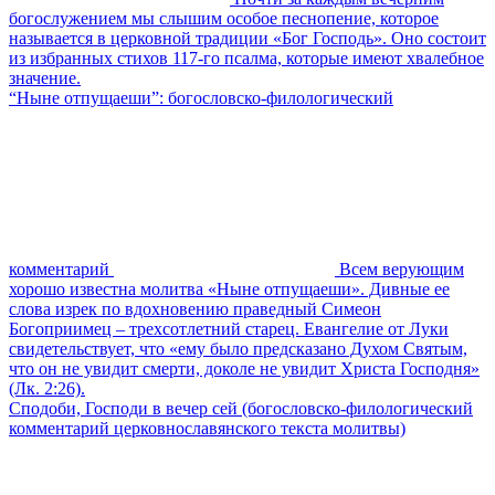
богослужением мы слышим особое песнопение, которое
называется в церковной традиции «Бог Господь». Оно состоит
из избранных стихов 117-го псалма, которые имеют хвалебное
значение.
“Ныне отпущаеши”: богословско-филологический
комментарий
Всем верующим
хорошо известна молитва «Ныне отпущаеши». Дивные ее
слова изрек по вдохновению праведный Симеон
Богоприимец – трехсотлетний старец. Евангелие от Луки
свидетельствует, что «ему было предсказано Духом Святым,
что он не увидит смерти, доколе не увидит Христа Господня»
(Лк. 2:26).
Сподоби, Господи в вечер сей (богословско-филологический
комментарий церковнославянского текста молитвы)