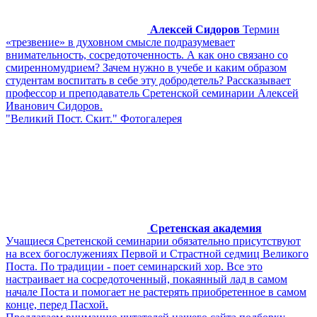
Алексей Сидоров
Термин
«трезвение» в духовном смысле подразумевает
внимательность, сосредоточенность. А как оно связано со
смиренномудрием? Зачем нужно в учебе и каким образом
студентам воспитать в себе эту добродетель? Рассказывает
профессор и преподаватель Сретенской семинарии Алексей
Иванович Сидоров.
"Великий Пост. Скит." Фотогалерея
Сретенская академия
Учащиеся Сретенской семинарии обязательно присутствуют
на всех богослужениях Первой и Страстной седмиц Великого
Поста. По традиции - поет семинарский хор. Все это
настраивает на сосредоточенный, покаянный лад в самом
начале Поста и помогает не растерять приобретенное в самом
конце, перед Пасхой.