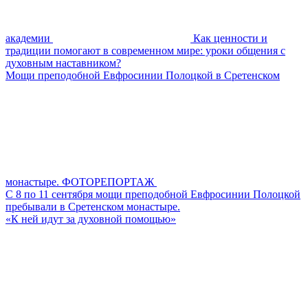
академии
Как ценности и
традиции помогают в современном мире: уроки общения с
духовным наставником?
Мощи преподобной Евфросинии Полоцкой в Сретенском
монастыре. ФОТОРЕПОРТАЖ
С 8 по 11 сентября мощи преподобной Евфросинии Полоцкой
пребывали в Сретенском монастыре.
«К ней идут за духовной помощью»