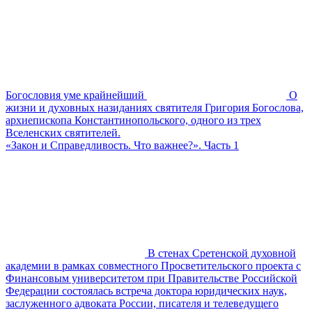
Богословия уме крайнейший
О
жизни и духовных назиданиях святителя Григория Богослова,
архиепископа Константинопольского, одного из трех
Вселенских святителей.
«Закон и Справедливость. Что важнее?». Часть 1
В стенах Сретенской духовной
академии в рамках совместного Просветительского проекта с
Финансовым университетом при Правительстве Российской
Федерации состоялась встреча доктора юридических наук,
заслуженного адвоката России, писателя и телеведущего