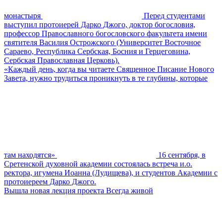
монастыря
Перед студентами
выступил протоиерей Дарко Джого, доктор богословия,
профессор Православного богословского факультета имени
святителя Василия Острожского (Университет Восточное
Сараево, Республика Сербская, Босния и Герцеговина,
Сербская Православная Церковь).
«Каждый день, когда вы читаете Священное Писание Нового
Завета, нужно трудиться проникнуть в те глубины, которые
там находятся»
16 сентября, в
Сретенской духовной академии состоялась встреча и.о.
ректора, игумена Иоанна (Лудищева), и студентов Академии с
протоиереем Дарко Джого.
Вышла новая лекция проекта Всегда живой