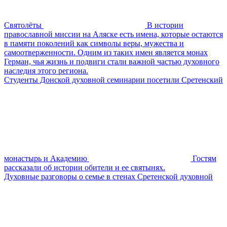
Святолёты
В истории
православной миссии на Аляске есть имена, которые остаются
в памяти поколений как символы веры, мужества и
самоотверженности. Одним из таких имен является монах
Герман, чья жизнь и подвиги стали важной частью духовного
наследия этого региона.
Студенты Донской духовной семинарии посетили Сретенский
монастырь и Академию
Гостям
рассказали об истории обители и ее святынях.
Духовные разговоры о семье в стенах Сретенской духовной