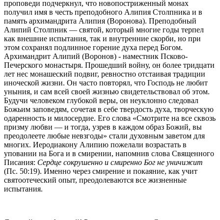
проповеди подчеркнул, что новопостриженный монах
получил имя в честь преподобного Алипия Столпника и в
память архимандрита Алипия (Воронова). Преподобный
Алипий Столпник — святой, который многие годы терпел
как внешние испытания, так и внутренние скорби, но при
этом сохранял подлинное горение духа перед Богом.
Архимандрит Алипий (Воронов) - наместник Псково-
Печерского монастыря. Прошедший войну, он более тридцати
лет нес монашеский подвиг, ревностно отстаивая традиции
иноческой жизни. Он часто повторял, что Господь не любит
уныния, и сам всей своей жизнью свидетельствовал об этом.
Будучи человеком глубокой веры, он неуклонно следовал
Божьим заповедям, сочетая в себе твердость духа, творческую
одаренность и милосердие. Его слова «Смотрите на все сквозь
призму любви — и тогда, узрев в каждом образ Божий, вы
преодолеете любые невзгоды» стали духовным заветом для
многих. Иеродиакону Алипию пожелали возрастать в
уповании на Бога и в смирении, напомнив слова Священного
Писания:
Сердце сокрушенно и смиренно Бог не уничижит
(Пс. 50:19). Именно через смирение и покаяние, как учит
святоотеческий опыт, преодолеваются все жизненные
испытания.