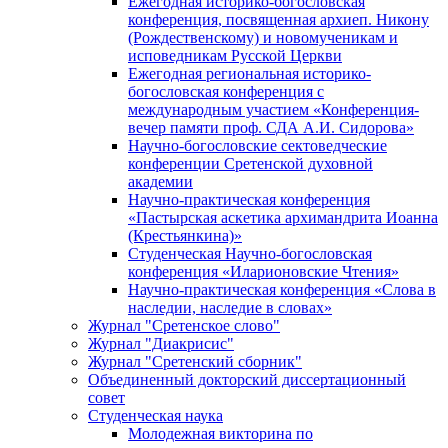
Ежегодная историко-богословская
конференция, посвященная архиеп. Никону
(Рождественскому) и новомученикам и
исповедникам Русской Церкви
Ежегодная региональная историко-
богословская конференция с
международным участием «Конференция-
вечер памяти проф. СДА А.И. Сидорова»
Научно-богословские сектоведческие
конференции Сретенской духовной
академии
Научно-практическая конференция
«Пастырская аскетика архимандрита Иоанна
(Крестьянкина)»
Студенческая Научно-богословская
конференция «Иларионовские Чтения»
Научно-практическая конференция «Cлова в
наследии, наследие в словах»
Журнал "Сретенское слово"
Журнал "Диакрисис"
Журнал "Сретенский сборник"
Объединенный докторский диссертационный
совет
Студенческая наука
Молодежная викторина по