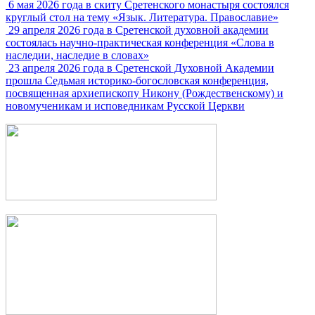
6 мая 2026 года в скиту Сретенского монастыря состоялся
круглый стол на тему «Язык. Литература. Православие»
29 апреля 2026 года в Сретенской духовной академии
состоялась научно-практическая конференция «Слова в
наследии, наследие в словах»
23 апреля 2026 года в Сретенской Духовной Академии
прошла Седьмая историко-богословская конференция,
посвященная архиепископу Никону (Рождественскому) и
новомученикам и исповедникам Русской Церкви