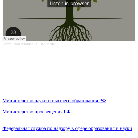
Сретенская семинария
·
Все записи
Министерство науки и высшего образования РФ
Министерство просвещения РФ
Федеральная служба по надзору в сфере образования и науки