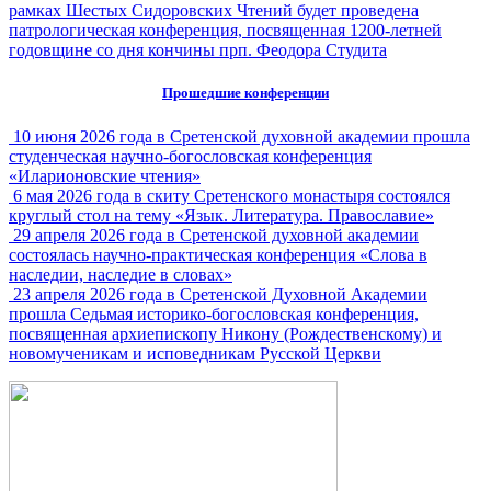
рамках Шестых Сидоровских Чтений будет проведена
патрологическая конференция, посвященная 1200-летней
годовщине со дня кончины прп. Феодора Студита
Прошедшие конференции
10 июня 2026 года в Сретенской духовной академии прошла
студенческая научно-богословская конференция
«Иларионовские чтения»
6 мая 2026 года в скиту Сретенского монастыря состоялся
круглый стол на тему «Язык. Литература. Православие»
29 апреля 2026 года в Сретенской духовной академии
состоялась научно-практическая конференция «Слова в
наследии, наследие в словах»
23 апреля 2026 года в Сретенской Духовной Академии
прошла Седьмая историко-богословская конференция,
посвященная архиепископу Никону (Рождественскому) и
новомученикам и исповедникам Русской Церкви