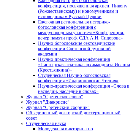
Ежегодная историко-богословская
конференция, посвященная архиеп. Никону
(Рождественскому) и новомученикам и
исповедникам Русской Церкви
Ежегодная региональная историко-
богословская конференция с
международным участием «Конференция-
вечер памяти проф. СДА А.И. Сидорова»
Научно-богословские сектоведческие
конференции Сретенской духовной
академии
Научно-практическая конференция
«Пастырская аскетика архимандрита Иоанна
(Крестьянкина)»
Студенческая Научно-богословская
конференция «Иларионовские Чтения»
Научно-практическая конференция «Cлова в
наследии, наследие в словах»
Журнал "Сретенское слово"
Журнал "Диакрисис"
Журнал "Сретенский сборник"
Объединенный докторский диссертационный
совет
Студенческая наука
Молодежная викторина по