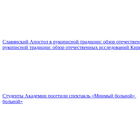
Славянский Апостол в рукописной традиции: обзор отечестве
рукописной традиции: обзор отечественных исследований Ки
Студенты Академии посетили спектакль «Мнимый больной»
больной»