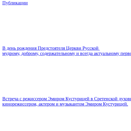
Публикации
В день рождения Предстоятеля Церкви Русской
мудрому, доброму, содержательному и всегда актуальному перв
Встреча с режиссером Эмиром Кустурицей в Сретенской духов
кинорежиссером, актером и музыкантом Эмиром Кустурицей.