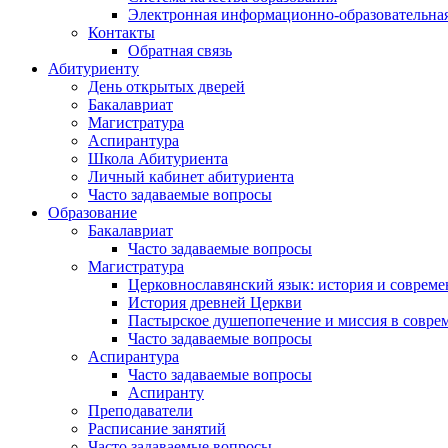
Электронная информационно-образовательная
Контакты
Обратная связь
Абитуриенту
День открытых дверей
Бакалавриат
Магистратура
Аспирантура
Школа Абитуриента
Личный кабинет абитуриента
Часто задаваемые вопросы
Образование
Бакалавриат
Часто задаваемые вопросы
Магистратура
Церковнославянский язык: история и совреме
История древней Церкви
Пастырское душепопечение и миссия в совре
Часто задаваемые вопросы
Аспирантура
Часто задаваемые вопросы
Аспиранту
Преподаватели
Расписание занятий
Часто задаваемые вопросы