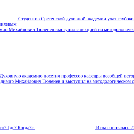
Студентов Сретенской духовной академии учат глубок
еняевым.
имир Михайлович Тюленев выступил с лекцией на методологиче
ю Духовную академию посетил профессор кафедры всеобщей ис
Владимир Михайлович Тюленев и выступил на методологическом 
о? Где? Когда?»
Игра состоялась 2