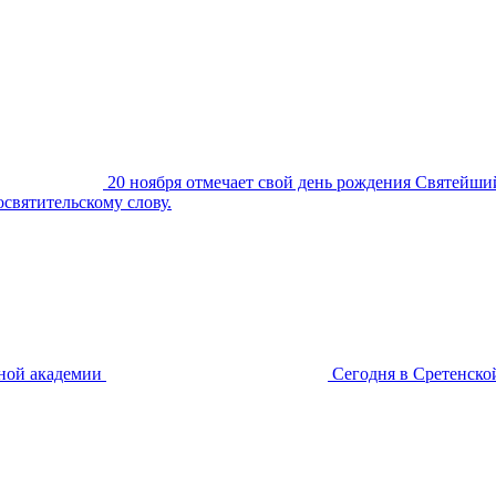
20 ноября отмечает свой день рождения Святейший
освятительскому слову.
ной академии
Сегодня в Сретенско