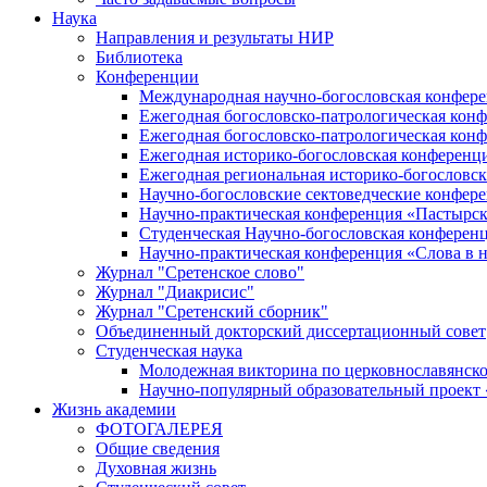
Наука
Направления и результаты НИР
Библиотека
Конференции
Международная научно-богословская конфер
Ежегодная богословско-патрологическая кон
Ежегодная богословско-патрологическая кон
Ежегодная историко-богословская конференц
Ежегодная региональная историко-богословс
Научно-богословские сектоведческие конфер
Научно-практическая конференция «Пастырск
Студенческая Научно-богословская конферен
Научно-практическая конференция «Cлова в н
Журнал "Сретенское слово"
Журнал "Диакрисис"
Журнал "Сретенский сборник"
Объединенный докторский диссертационный совет
Студенческая наука
Молодежная викторина по церковнославянско
Научно-популярный образовательный проект
Жизнь академии
ФОТОГАЛЕРЕЯ
Общие сведения
Духовная жизнь