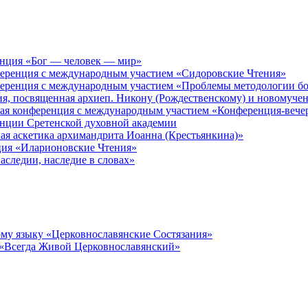
енция «Бог — человек — мир»
ференция с международным участием «Сидоровские Чтения»
ференция с международным участием «Проблемы методологии бо
ия, посвященная архиеп. Никону (Рождественскому) и новомуче
кая конференция с международным участием «Конференция-вече
енции Сретенской духовной академии
ая аскетика архимандрита Иоанна (Крестьянкина)»
ция «Иларионовские Чтения»
аследии, наследие в словах»
му языку «Церковнославянские Состязания»
 «Всегда Живой Церковнославянский»