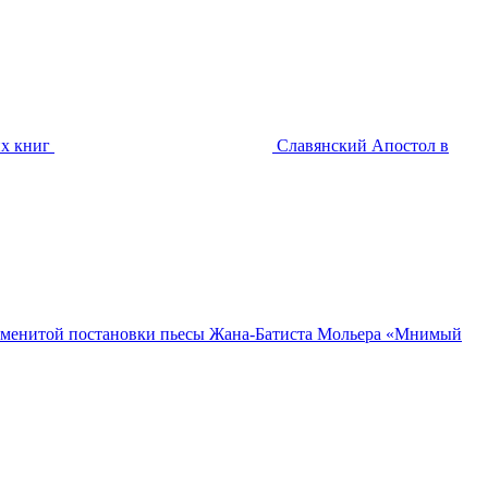
х книг
Славянский Апостол в
наменитой постановки пьесы Жана-Батиста Мольера «Мнимый