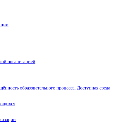
ации
ной организацией
щённость образовательного процесса. Доступная среда
ающихся
анизации