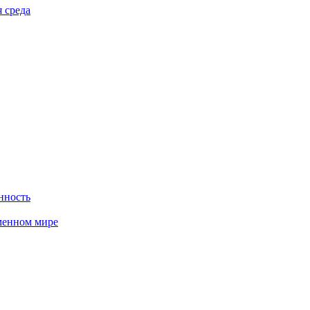
 среда
нность
менном мире