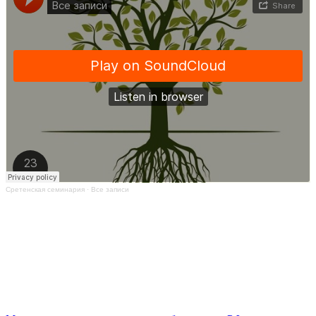
Сретенская семинария
·
Все записи