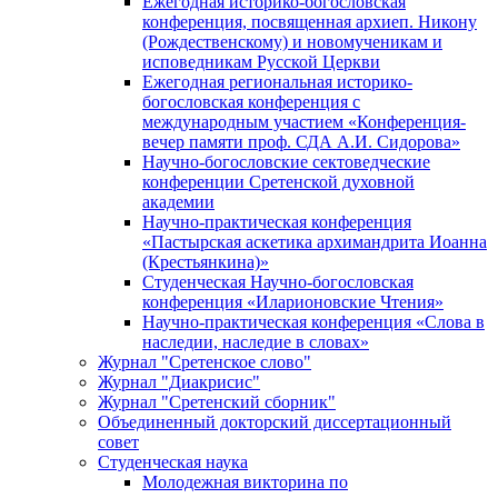
Ежегодная историко-богословская
конференция, посвященная архиеп. Никону
(Рождественскому) и новомученикам и
исповедникам Русской Церкви
Ежегодная региональная историко-
богословская конференция с
международным участием «Конференция-
вечер памяти проф. СДА А.И. Сидорова»
Научно-богословские сектоведческие
конференции Сретенской духовной
академии
Научно-практическая конференция
«Пастырская аскетика архимандрита Иоанна
(Крестьянкина)»
Студенческая Научно-богословская
конференция «Иларионовские Чтения»
Научно-практическая конференция «Cлова в
наследии, наследие в словах»
Журнал "Сретенское слово"
Журнал "Диакрисис"
Журнал "Сретенский сборник"
Объединенный докторский диссертационный
совет
Студенческая наука
Молодежная викторина по