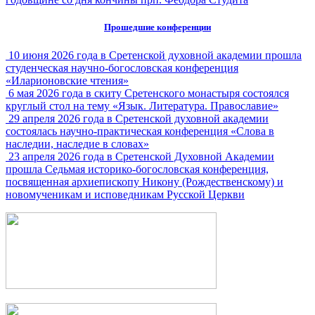
Прошедшие конференции
10 июня 2026 года в Сретенской духовной академии прошла
студенческая научно-богословская конференция
«Иларионовские чтения»
6 мая 2026 года в скиту Сретенского монастыря состоялся
круглый стол на тему «Язык. Литература. Православие»
29 апреля 2026 года в Сретенской духовной академии
состоялась научно-практическая конференция «Слова в
наследии, наследие в словах»
23 апреля 2026 года в Сретенской Духовной Академии
прошла Седьмая историко-богословская конференция,
посвященная архиепископу Никону (Рождественскому) и
новомученикам и исповедникам Русской Церкви