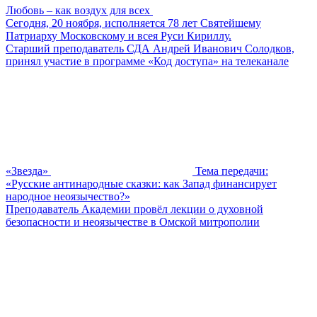
Любовь – как воздух для всех
Сегодня, 20 ноября, исполняется 78 лет Святейшему
Патриарху Московскому и всея Руси Кириллу.
Старший преподаватель СДА Андрей Иванович Солодков,
принял участие в программе «Код доступа» на телеканале
«Звезда»
Тема передачи:
«Русские антинародные сказки: как Запад финансирует
народное неоязычество?»
Преподаватель Академии провёл лекции о духовной
безопасности и неоязычестве в Омской митрополии