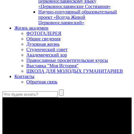
церковнославянскому языку
«Церковнославянские Состязания»
Научно-популярный образовательный
проект «Всегда Живой
Церковнославянский»
Жизнь академии
ФОТОГАЛЕРЕЯ
Общие сведения
Духовная жизнь
Студенческий совет
Академический хор
Православные просветительские курсы
Выставка "Моя История"
ШКОЛА ДЛЯ МОЛОДЫХ ГУМАНИТАРИЕВ
Контакты
Обратная связь
Святые страстотерпцы Борис и Глеб: к истории канонизации
и написания житий
Первыми русскими святыми, прославленными Церковью,
стали благоверные князья Борис и Глеб.
Праведный Феодор Ушаков: «Смерть предпочитаю я
бесчестному служению»
В Федоре Ушакове гармонично соединились железная