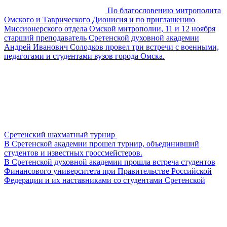
По благословению митрополита
Омского и Таврического Дионисия и по приглашению
Миссионерского отдела Омской митрополии, 11 и 12 ноября
старший преподаватель Сретенской духовной академии
Андрей Иванович Солодков провел три встречи с военными,
педагогами и студентами вузов города Омска.
Сретенский шахматный турнир
В Сретенской академии прошел турнир, объединивший
студентов и известных гроссмейстеров.
В Сретенской духовной академии прошла встреча студентов
Финансового университета при Правительстве Российской
Федерации и их наставниками со студентами Сретенской