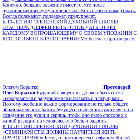
Конечно, большое значение имеет то, что после
рукоположения служу в монастыре. Есть с кого пример брать.
Всегда подскажут, поддержат, предупредят.
К 10-ЛЕТИЮ СРЕТЕНСКОЙ ДУХОВНОЙ ШКОЛЫ
«ПАСТЫРЬ ДОЛЖЕН БЫТЬ ГОТОВ ДАТЬ ОТВЕТ
КАЖДОМУ ВОПРОШАЮЩЕМУ О СВОЕМ УПОВАНИИ С
КРОТОСТЬЮ И БЛАГОГОВЕНИЕМ» Беседа с протоиереем
Олегом Корытко
Протоиерей
Олег Корытко
Будущий священник должен быть готов
«сорадоваться с радующимися и плакать с плачущими».
Поэтому особенно важно формирование не только общего
образовательного базиса будущего священнослужителя, но и
созидание его души и сердца, чтобы оно было способно к
живой реакции на человеческую боль и радость.
К 10-ЛЕТИЮ СРЕТЕНСКОЙ ДУХОВНОЙ ШКОЛЫ
«СЕМИНАРИСТЫ ДОЛЖНЫ НАУЧИТЬСЯ ЖИТЬ
ПРАВОСЛАВНО» Беседа с протоиереем Стефаном Жилой