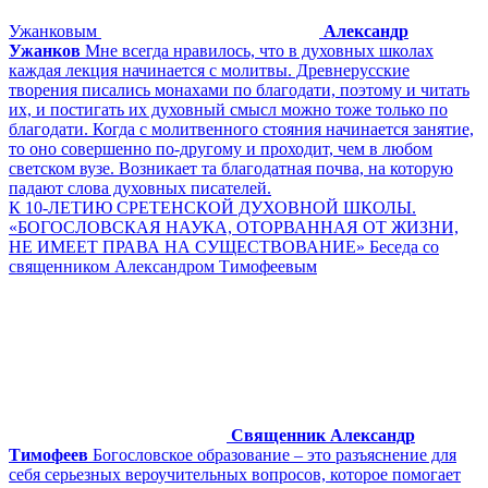
Ужанковым
Александр
Ужанков
Мне всегда нравилось, что в духовных школах
каждая лекция начинается с молитвы. Древнерусские
творения писались монахами по благодати, поэтому и читать
их, и постигать их духовный смысл можно тоже только по
благодати. Когда с молитвенного стояния начинается занятие,
то оно совершенно по-другому и проходит, чем в любом
светском вузе. Возникает та благодатная почва, на которую
падают слова духовных писателей.
К 10-ЛЕТИЮ СРЕТЕНСКОЙ ДУХОВНОЙ ШКОЛЫ.
«БОГОСЛОВСКАЯ НАУКА, ОТОРВАННАЯ ОТ ЖИЗНИ,
НЕ ИМЕЕТ ПРАВА НА СУЩЕСТВОВАНИЕ» Беседа со
священником Александром Тимофеевым
Священник Александр
Тимофеев
Богословское образование – это разъяснение для
себя серьезных вероучительных вопросов, которое помогает