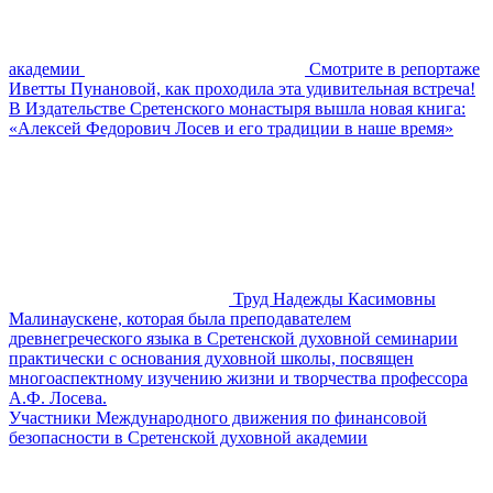
академии
Смотрите в репортаже
Иветты Пунановой, как проходила эта удивительная встреча!
В Издательстве Сретенского монастыря вышла новая книга:
«Алексей Федорович Лосев и его традиции в наше время»
Труд Надежды Касимовны
Малинаускене, которая была преподавателем
древнегреческого языка в Сретенской духовной семинарии
практически с основания духовной школы, посвящен
многоаспектному изучению жизни и творчества профессора
А.Ф. Лосева.
Участники Международного движения по финансовой
безопасности в Сретенской духовной академии