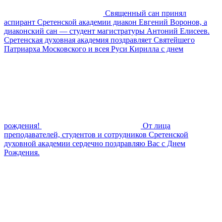
Священный сан принял
аспирант Сретенской академии диакон Евгений Воронов, а
диаконский сан — студент магистратуры Антоний Елисеев.
Сретенская духовная академия поздравляет Святейшего
Патриарха Московского и всея Руси Кирилла с днем
рождения!
От лица
преподавателей, студентов и сотрудников Сретенской
духовной академии сердечно поздравляю Вас с Днем
Рождения.