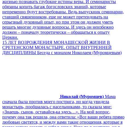
жизнью познавать глубокие истины веры. И семинаристы
обязаны копить багаж богословских знаний, которые
непременно будут востребованы. Ведь выпускник семинарии,
ставший священником, еще не может претендовать на
серьезный духовный опыт, но при этом он должен уметь
решать многие духовные вопросы. И здесь он неизбежно
должен – поначалу теоретически – обращаться к опыту
Церкви.
15 ЛЕТ ВОЗРОЖДЕНИЯ МОНАШЕСКОЙ ЖИЗНИ В
СРЕТЕНСКОМ МОНАСТЫРЕ. ОПЫТ ВНУТРЕННЕЙ
ДИСЦИПЛИНЫ Беседа с монахом Николаем (Муромцевым)
Николай (Муромцев)
Мама
сначала была против моего пострига, но когда увидела
монастырь, пообщалась с насельниками, то сказала мне:
«Знаешь, сынок, оставайся-ка здесь…». На мой вопрос,
почему она так решила, она ответила: «Все ваши ребята прямо
любовью светятся, и между вами такие отношения, которые я