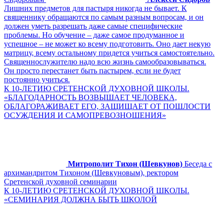
Лишних предметов для пастыря никогда не бывает. К
священнику обращаются по самым разным вопросам, и он
должен уметь разрешать даже самые специфические
проблемы. Но обучение – даже самое продуманное и
успешное – не может ко всему подготовить. Оно дает некую
матрицу, всему остальному придется учиться самостоятельно.
Священнослужителю надо всю жизнь самообразовываться.
Он просто перестанет быть пастырем, если не будет
постоянно учиться.
К 10-ЛЕТИЮ СРЕТЕНСКОЙ ДУХОВНОЙ ШКОЛЫ.
«БЛАГОДАРНОСТЬ ВОЗВЫШАЕТ ЧЕЛОВЕКА,
ОБЛАГОРАЖИВАЕТ ЕГО, ЗАЩИЩАЕТ ОТ ПОШЛОСТИ
ОСУЖДЕНИЯ И САМОПРЕВОЗНОШЕНИЯ»
Митрополит Тихон (Шевкунов)
Беседа с
архимандритом Тихоном (Шевкуновым), ректором
Сретенской духовной семинарии
К 10-ЛЕТИЮ СРЕТЕНСКОЙ ДУХОВНОЙ ШКОЛЫ.
«СЕМИНАРИЯ ДОЛЖНА БЫТЬ ШКОЛОЙ