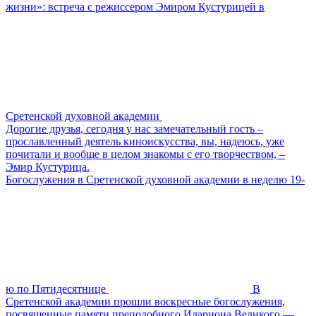
жизни»: встреча с режиссером Эмиром Кустурицей в
Сретенской духовной академии
Дорогие друзья, сегодня у нас замечательный гость –
прославленный деятель киноискусства, вы, надеюсь, уже
почитали и вообще в целом знакомы с его творчеством, –
Эмир Кустурица.
Богослужения в Сретенской духовной академии в неделю 19-
ю по Пятидесятнице
В
Сретенской академии прошли воскресные богослужения,
посвященные памяти преподобного Илариона Великого —