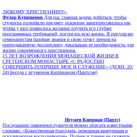
ЛЮБОМУ ХРИСТИАНИНУ»
Федор Куприянов
Для нас главная задача добиться, чтобы
студенты полюбили предмет, искренне заинтересовались им,
чтобы у них появилось желание изучить его глубже
программных требований, постигать всю жизнь. Я предлагаю
семинаристам базовые знания и свою точку зрения на
преподаваемую дисциплину, доказываю ее необходимость для
жизни современного христианина.
15 ЛЕТ ВОЗРОЖДЕНИЯ МОНАШЕСКОЙ ЖИЗНИ В
СРЕТЕНСКОМ МОНАСТЫРЕ «С РАДОСТЬЮ
СОВЕРШИТЬ ПОПРИЩЕ МОЕ И СЛУЖЕНИЕ» (ДЕЯН. 20:
24) Беседа с игуменом Киприаном (Партсом)
Игумен Киприан (Партс)
Послушание священнослужителя можно описать известными
словами: «Божественная благодать, немощная врачующая и
оскудевающая восполняющая». Полнее и точнее не скажешь.