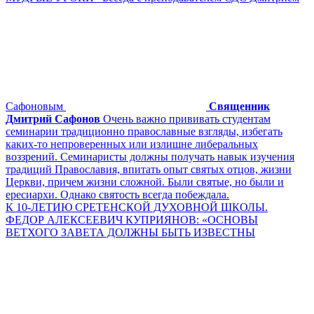
Сафоновым
Священник
Дмитрий Сафонов
Очень важно прививать студентам
семинарии традиционно православные взгляды, избегать
каких-то непроверенных или излишне либеральных
воззрений. Семинаристы должны получать навык изучения
традиций Православия, впитать опыт святых отцов, жизни
Церкви, причем жизни сложной. Были святые, но были и
ересиархи. Однако святость всегда побеждала.
К 10-ЛЕТИЮ СРЕТЕНСКОЙ ДУХОВНОЙ ШКОЛЫ.
ФЕДОР АЛЕКСЕЕВИЧ КУПРИЯНОВ: «ОСНОВЫ
ВЕТХОГО ЗАВЕТА ДОЛЖНЫ БЫТЬ ИЗВЕСТНЫ