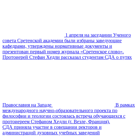
1 апреля на заседании Ученого
совета Сретенской академии были избраны заведующие
кафедрами, утверждены нормативные документы и
презентован первый номер журнала «Сретенское слово».
Протоиерей Стефан Хедли рассказал студентам СДА о путях
Православия на Западе
В рамках
международного научно-образовательного проекта по
философии и теологии состоялась встреча обучающихся с
протоиереем Стефаном Хедли (г. Везле, Франция).
СДА приняла участие в совещании ректоров и
администраций духовных учебных заведений