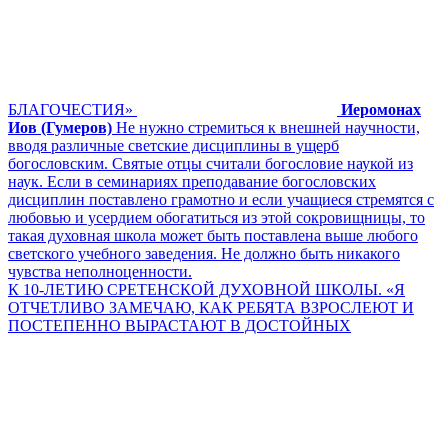
БЛАГОЧЕСТИЯ»
Иеромонах
Иов (Гумеров)
Не нужно стремиться к внешней научности,
вводя различные светские дисциплины в ущерб
богословским. Святые отцы считали богословие наукой из
наук. Если в семинариях преподавание богословских
дисциплин поставлено грамотно и если учащиеся стремятся с
любовью и усердием обогатиться из этой сокровищницы, то
такая духовная школа может быть поставлена выше любого
светского учебного заведения. Не должно быть никакого
чувства неполноценности.
К 10-ЛЕТИЮ СРЕТЕНСКОЙ ДУХОВНОЙ ШКОЛЫ. «Я
ОТЧЕТЛИВО ЗАМЕЧАЮ, КАК РЕБЯТА ВЗРОСЛЕЮТ И
ПОСТЕПЕННО ВЫРАСТАЮТ В ДОСТОЙНЫХ