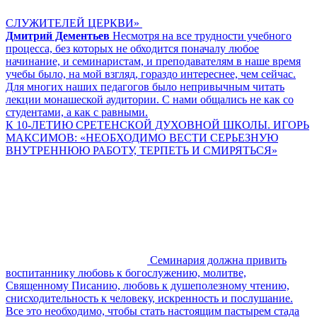
СЛУЖИТЕЛЕЙ ЦЕРКВИ»
Дмитрий Дементьев
Несмотря на все трудности учебного
процесса, без которых не обходится поначалу любое
начинание, и семинаристам, и преподавателям в наше время
учебы было, на мой взгляд, гораздо интереснее, чем сейчас.
Для многих наших педагогов было непривычным читать
лекции монашеской аудитории. С нами общались не как со
студентами, а как с равными.
К 10-ЛЕТИЮ СРЕТЕНСКОЙ ДУХОВНОЙ ШКОЛЫ. ИГОРЬ
МАКСИМОВ: «НЕОБХОДИМО ВЕСТИ СЕРЬЕЗНУЮ
ВНУТРЕННЮЮ РАБОТУ, ТЕРПЕТЬ И СМИРЯТЬСЯ»
Семинария должна привить
воспитаннику любовь к богослужению, молитве,
Священному Писанию, любовь к душеполезному чтению,
снисходительность к человеку, искренность и послушание.
Все это необходимо, чтобы стать настоящим пастырем стада