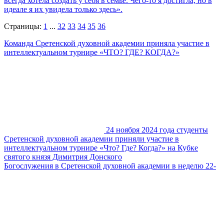
всегда хотела создать у себя в семье. Чего-то я достигла, но в
идеале я их увидела только здесь».
Страницы:
1
...
32
33
34
35
36
Команда Сретенской духовной академии приняла участие в
интеллектуальном турнире «ЧТО? ГДЕ? КОГДА?»
24 ноября 2024 года студенты
Сретенской духовной академии приняли участие в
интеллектуальном турнире «Что? Где? Когда?» на Кубке
святого князя Димитрия Донского
Богослужения в Сретенской духовной академии в неделю 22-