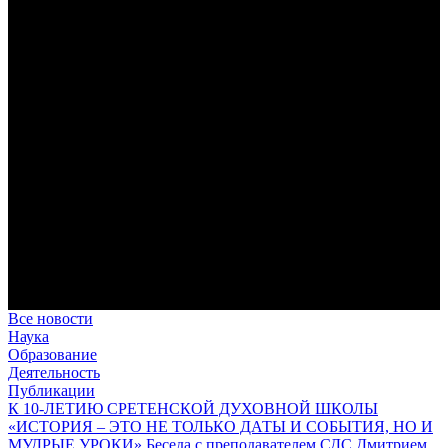
дисциплина корабельного командира, гениальный
стратегический дар флотоводца, жертвенное милосердие
благотворителя и кротость истинного молитвенника.
Этимология имени Исидора Севильского и передача греко-
римской культуры в вестготской Испании. Часть 1
Анализ наиболее известного произведения епископа Севильи
раскрывает как оценку и использование классической
римской культуры в зарождающемся «варварском»
королевстве, так и представления о мире и обществе того
времени.
Пророк Иезекииль: три важных урока от святого
Пророк Иезекииль жил задолго до Рождества Христова, но
уже тогда говорил с Богом на языке Нового Завета и имел
откровения о судьбах человечества.
Предназначение человека в отношении к окружающему миру
Человек, в определенном смысле, является формирующим
принципом всего земного бытия.
Все новости
Наука
Образование
Деятельность
Публикации
К 10-ЛЕТИЮ СРЕТЕНСКОЙ ДУХОВНОЙ ШКОЛЫ
«ИСТОРИЯ – ЭТО НЕ ТОЛЬКО ДАТЫ И СОБЫТИЯ, НО И
МУДРЫЕ УРОКИ» Беседа с преподавателем СДС Дмитрием