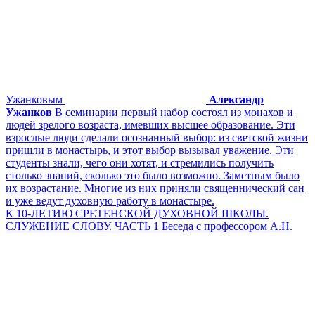
Ужанковым
Александр
Ужанков
В семинарии первый набор состоял из монахов и
людей зрелого возраста, имевших высшее образование. Эти
взрослые люди сделали осознанный выбор: из светской жизни
пришли в монастырь, и этот выбор вызывал уважение. Эти
студенты знали, чего они хотят, и стремились получить
столько знаний, сколько это было возможно. Заметным было
их возрастание. Многие из них приняли священнический сан
и уже ведут духовную работу в монастыре.
К 10-ЛЕТИЮ СРЕТЕНСКОЙ ДУХОВНОЙ ШКОЛЫ.
СЛУЖЕНИЕ СЛОВУ. ЧАСТЬ 1 Беседа с профессором А.Н.