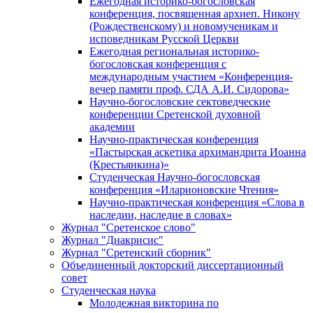
Ежегодная историко-богословская
конференция, посвященная архиеп. Никону
(Рождественскому) и новомученикам и
исповедникам Русской Церкви
Ежегодная региональная историко-
богословская конференция с
международным участием «Конференция-
вечер памяти проф. СДА А.И. Сидорова»
Научно-богословские сектоведческие
конференции Сретенской духовной
академии
Научно-практическая конференция
«Пастырская аскетика архимандрита Иоанна
(Крестьянкина)»
Студенческая Научно-богословская
конференция «Иларионовские Чтения»
Научно-практическая конференция «Cлова в
наследии, наследие в словах»
Журнал "Сретенское слово"
Журнал "Диакрисис"
Журнал "Сретенский сборник"
Объединенный докторский диссертационный
совет
Студенческая наука
Молодежная викторина по