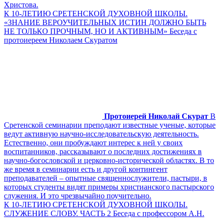
Христова.
К 10-ЛЕТИЮ СРЕТЕНСКОЙ ДУХОВНОЙ ШКОЛЫ.
«ЗНАНИЕ ВЕРОУЧИТЕЛЬНЫХ ИСТИН ДОЛЖНО БЫТЬ
НЕ ТОЛЬКО ПРОЧНЫМ, НО И АКТИВНЫМ» Беседа с
протоиереем Николаем Скуратом
Протоиерей Николай Скурат
В
Сретенской семинарии преподают известные ученые, которые
ведут активную научно-исследовательскую деятельность.
Естественно, они пробуждают интерес к ней у своих
воспитанников, рассказывают о последних достижениях в
научно-богословской и церковно-исторической областях. В то
же время в семинарии есть и другой контингент
преподавателей – опытные священнослужители, пастыри, в
которых студенты видят примеры христианского пастырского
служения. И это чрезвычайно поучительно.
К 10-ЛЕТИЮ СРЕТЕНСКОЙ ДУХОВНОЙ ШКОЛЫ.
СЛУЖЕНИЕ СЛОВУ. ЧАСТЬ 2 Беседа с профессором А.Н.