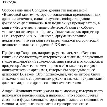
988 года.
Особое внимание Солодков уделил так называемой
«Велесовой книге», которую неоязычники преподносят как
древний источник, однако научное сообщество давно
доказало её фальшивость. Как подчеркнул преподаватель, в
книге «Что думают ученые о Велесовой книге» собрано
множество исследований, где учёные, такие как профессор
О.В. Творогов и А.А. Алексеев, аргументированно
показывают, что эта книга не имеет никакой исторической
ценности и является подделкой XX века.
Профессор Творогов, например, указывает, что «Велесова
книга» не соответствует историческим знаниям, полученным
в ходе исследований археологов, лингвистов и этнографов, а
профессор Алексеев отмечает, что в её языке отсутствуют
лингвистические архаизмы, которые бы оправдывали её
датировку IX веком. Это подтверждает, что её авторы были
знакомы лишь с современным русским языком и украинскими
диалектами, а не с древнеславянскими текстами.
Андрей Иванович также указал на символику, которую часто
используют неоязычники, и напомнил, что восьмилучевая
свастика в форме солнца, которая приписывается славянским
символам, впервые появилась на гравюре польского