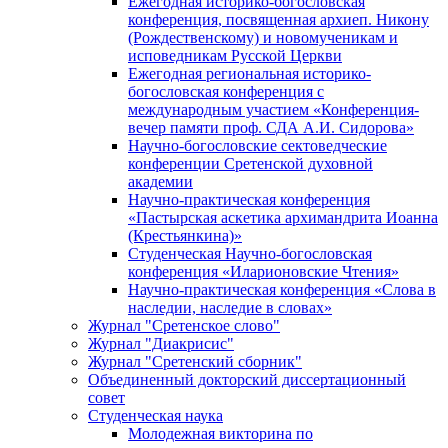
Ежегодная историко-богословская
конференция, посвященная архиеп. Никону
(Рождественскому) и новомученикам и
исповедникам Русской Церкви
Ежегодная региональная историко-
богословская конференция с
международным участием «Конференция-
вечер памяти проф. СДА А.И. Сидорова»
Научно-богословские сектоведческие
конференции Сретенской духовной
академии
Научно-практическая конференция
«Пастырская аскетика архимандрита Иоанна
(Крестьянкина)»
Студенческая Научно-богословская
конференция «Иларионовские Чтения»
Научно-практическая конференция «Cлова в
наследии, наследие в словах»
Журнал "Сретенское слово"
Журнал "Диакрисис"
Журнал "Сретенский сборник"
Объединенный докторский диссертационный
совет
Студенческая наука
Молодежная викторина по