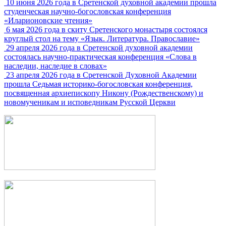
10 июня 2026 года в Сретенской духовной академии прошла
студенческая научно-богословская конференция
«Иларионовские чтения»
6 мая 2026 года в скиту Сретенского монастыря состоялся
круглый стол на тему «Язык. Литература. Православие»
29 апреля 2026 года в Сретенской духовной академии
состоялась научно-практическая конференция «Слова в
наследии, наследие в словах»
23 апреля 2026 года в Сретенской Духовной Академии
прошла Седьмая историко-богословская конференция,
посвященная архиепископу Никону (Рождественскому) и
новомученикам и исповедникам Русской Церкви