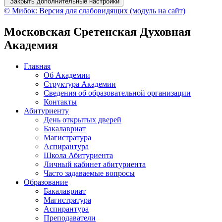
Закрыть дополнительные настройки
© Мибок: Версия для слабовидящих (модуль на сайт)
Московская Сретенская Духовная
Академия
Главная
Об Академии
Структура Академии
Сведения об образовательной организации
Контакты
Абитуриенту
День открытых дверей
Бакалавриат
Магистратура
Аспирантура
Школа Абитуриента
Личный кабинет абитуриента
Часто задаваемые вопросы
Образование
Бакалавриат
Магистратура
Аспирантура
Преподаватели