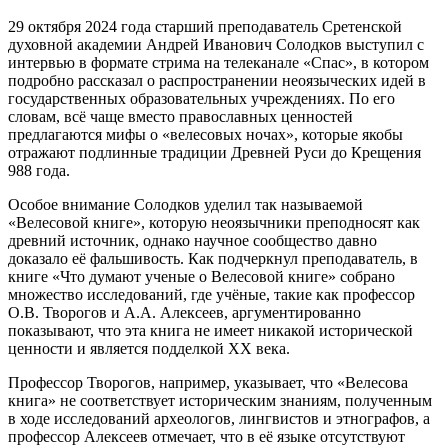
29 октября 2024 года старший преподаватель Сретенской
духовной академии Андрей Иванович Солодков выступил с
интервью в формате стрима на телеканале «Спас», в котором
подробно рассказал о распространении неоязыческих идей в
государственных образовательных учреждениях. По его
словам, всё чаще вместо православных ценностей
предлагаются мифы о «велесовых ночах», которые якобы
отражают подлинные традиции Древней Руси до Крещения
988 года.
Особое внимание Солодков уделил так называемой
«Велесовой книге», которую неоязычники преподносят как
древний источник, однако научное сообщество давно
доказало её фальшивость. Как подчеркнул преподаватель, в
книге «Что думают ученые о Велесовой книге» собрано
множество исследований, где учёные, такие как профессор
О.В. Творогов и А.А. Алексеев, аргументированно
показывают, что эта книга не имеет никакой исторической
ценности и является подделкой XX века.
Профессор Творогов, например, указывает, что «Велесова
книга» не соответствует историческим знаниям, полученным
в ходе исследований археологов, лингвистов и этнографов, а
профессор Алексеев отмечает, что в её языке отсутствуют