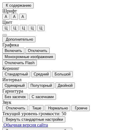
К содержанию
Шрифт
А
А
А
Цвет
Ц
Ц
Ц
Ц
Ц
Дополнительно
Графика
Включить
Отключить
Монохромные изображения
Отключить Flash
Кернинг
Стандартный
Средний
Большой
Интервал
Одинарный
Полуторный
Двойной
Гарнитура
Без засечек
С засечками
Звук
Отключить
Тише
Нормально
Громче
Текущий уровень громкости:
50
Вернуть стандартные настройки
Обычная версия сайта