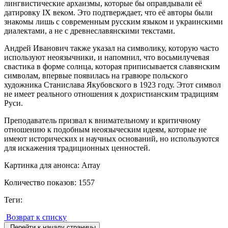
лингвистические архаизмы, которые бы оправдывали её
датировку IX веком. Это подтверждает, что её авторы были
знакомы лишь с современным русским языком и украинскими
диалектами, а не с древнеславянскими текстами.
Андрей Иванович также указал на символику, которую часто
используют неоязычники, и напомнил, что восьмилучевая
свастика в форме солнца, которая приписывается славянским
символам, впервые появилась на гравюре польского
художника Станислава Якубовского в 1923 году. Этот символ
не имеет реального отношения к дохристианским традициям
Руси.
Преподаватель призвал к внимательному и критичному
отношению к подобным неоязыческим идеям, которые не
имеют исторических и научных оснований, но используются
для искажения традиционных ценностей.
Картинка для анонса: Array
Количество показов: 1557
Теги:
Возврат к списку
Перейти к началу страницы