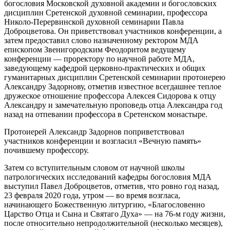
богословия Московской духовной академии и богословских
дисциплин Сретенской духовной семинарии, профессора
Николо-Перервинской духовной семинарии Павла
Доброцветова. Он приветствовал участников конференции, а
затем предоставил слово назначенному ректором МДА
епископом Звенигородским Феодоритом ведущему
конференции — проректору по научной работе МДА,
заведующему кафедрой церковно-практических и общих
гуманитарных дисциплин Сретенской семинарии протоиерею
Александру Задорнову, отметив известное всегдашнее теплое
дружеское отношение профессора Алексея Сидорова к отцу
Александру и замечательную проповедь отца Александра год
назад на отпевании профессора в Сретенском монастыре.
Протоиерей Александр Задорнов поприветствовал
участников конференции и возгласил «Вечную память»
почившему профессору.
Затем со вступительным словом от научной школы
патрологических исследований кафедры богословия МДА
выступил Павел Доброцветов, отметив, что ровно год назад,
23 февраля 2020 года, утром — во время возгласа,
начинающего Божественную литургию, «Благословенно
Царство Отца и Сына и Святаго Духа» — на 76-м году жизни,
после относительно непродолжительной (несколько месяцев),