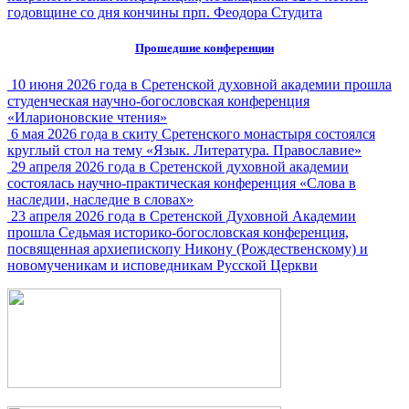
годовщине со дня кончины прп. Феодора Студита
Прошедшие конференции
10 июня 2026 года в Сретенской духовной академии прошла
студенческая научно-богословская конференция
«Иларионовские чтения»
6 мая 2026 года в скиту Сретенского монастыря состоялся
круглый стол на тему «Язык. Литература. Православие»
29 апреля 2026 года в Сретенской духовной академии
состоялась научно-практическая конференция «Слова в
наследии, наследие в словах»
23 апреля 2026 года в Сретенской Духовной Академии
прошла Седьмая историко-богословская конференция,
посвященная архиепископу Никону (Рождественскому) и
новомученикам и исповедникам Русской Церкви