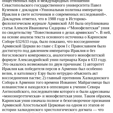
общественных наук и международных отношений
Севастопольского государственного университета Павел
Кузенков с докладом «Униональная политика императора
Ираклия в свете источников и современных исследований».
Докладчик отметил, что в 1988 году в Историко-
филологическом журнале Армянской АН была опубликована
статья Алексея Ивановича Сидорова «“Монофелитская” уния
по свидетельству “Повествования о делах армянских”». В ней,
на основе анализа текста основного источника о Каринском
Соборе 632/633 года, было показано, что воссоединение
Армянской Церкви во главе с Езром I с Православием было
достигнуто под давлением императора Ираклия и без
богословского компромисса, аналогичного монофелитской
формуле Александрийской унии патриарха Кира в 633 году.
Это оказалось возможным по двум причинам: 1) авторитет
Ираклия как победителя персов в Армении был особенно
велик, и католикосу Езру было нетрудно объяснить акт
воссоединения пастве; 2) главный противник Халкидонского
Собора в Армении того времени Иованнес Майрагомеци был
юлианистом и находился в оппозиции к учению Севира
Антиохийского, последователям которого и были адресованы
«моноэнергетическая» и монофелитская унии. Таким образом,
Каринская уния означала полное и безоговорочное признания
Армянской Апостольской Церковью на одном из этапов ее
истории халкидонского христологического догмата — что