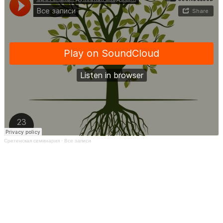
Сретенская семинария
·
Все записи