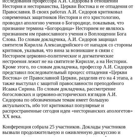
исследования профессора А.И. Сидорова в отношении
Нестория и несторианства, Церкви Востока и ее отпадения от
Православия. В своих работах А.И. Сидоров критиковал
современных защитников Нестория и его христологию,
проводил апологию учения о Богородице, показывая, что
признание термина «Богородица» Несторием не являлось
признанием им православного учения о Воплощении Бога
Слова. По словам докладчика, А.И. Сидоров защищал
святителя Кирилла Александрийского от нападок со стороны
критиков, указывая, что вина за возникшие в связи с
Несторием церковно-политические и догматические
нестроения лежит не на святителе Кирилле, а на Нестории.
Кроме этого, по словам докладчика, профессор А.И. Сидоров
представил последовательный процесс отпадения «Церкви
Востока» от Православной Церкви, разделив его на 4 этапа, а
также выступал с защитой православности преподобного
Исаака Сирина. По словам докладчика, рассмотрение
богословских и церковно-исторических взглядов А.И.
Сидорова по обозначенным темам имеет большую
актуальность, ибо тот критиковал популярные и
распространенные сегодня идеи «несторианских апологетов»
XX века.
Конференция собрала 25 участников. Доклады участников
вызвали продолжительную и оживленную дискуссию и