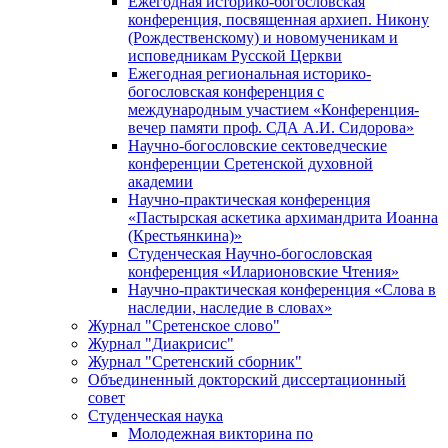
Ежегодная историко-богословская
конференция, посвященная архиеп. Никону
(Рождественскому) и новомученикам и
исповедникам Русской Церкви
Ежегодная региональная историко-
богословская конференция с
международным участием «Конференция-
вечер памяти проф. СДА А.И. Сидорова»
Научно-богословские сектоведческие
конференции Сретенской духовной
академии
Научно-практическая конференция
«Пастырская аскетика архимандрита Иоанна
(Крестьянкина)»
Студенческая Научно-богословская
конференция «Иларионовские Чтения»
Научно-практическая конференция «Cлова в
наследии, наследие в словах»
Журнал "Сретенское слово"
Журнал "Диакрисис"
Журнал "Сретенский сборник"
Объединенный докторский диссертационный
совет
Студенческая наука
Молодежная викторина по