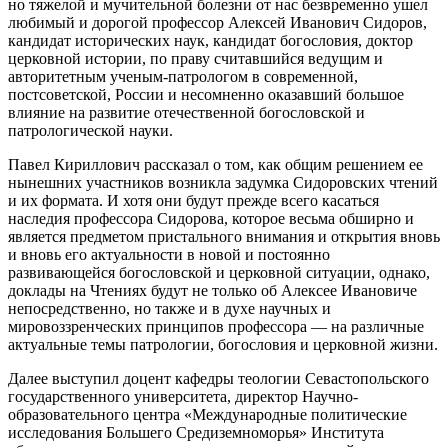
но тяжелой и мучительной болезни от нас безвременно ушел
любимый и дорогой профессор Алексей Иванович Сидоров,
кандидат исторических наук, кандидат богословия, доктор
церковной истории, по праву считавшийся ведущим и
авторитетным ученым-патрологом в современной,
постсоветской, России и несомненно оказавший большое
влияние на развитие отечественной богословской и
патрологической науки.
Павел Кириллович рассказал о том, как общим решением ее
нынешних участников возникла задумка Сидоровских чтений
и их формата. И хотя они будут прежде всего касаться
наследия профессора Сидорова, которое весьма обширно и
является предметом пристального внимания и открытия вновь
и вновь его актуальности в новой и постоянно
развивающейся богословской и церковной ситуации, однако,
доклады на Чтениях будут не только об Алексее Ивановиче
непосредственно, но также и в духе научных и
мировоззренческих принципов профессора — на различные
актуальные темы патрологии, богословия и церковной жизни.
Далее выступил доцент кафедры теологии Севастопольского
государственного университета, директор Научно-
образовательного центра «Международные политические
исследования Большего Средиземноморья» Института