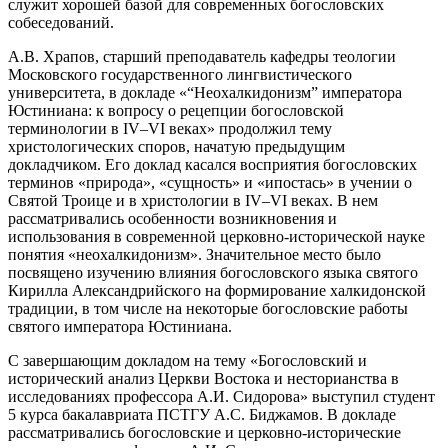
служит хорошей базой для современных богословских
собеседований.
А.В. Храпов, старший преподаватель кафедры теологии
Московского государственного лингвистического
университета, в докладе «“Неохалкидонизм” императора
Юстиниана: к вопросу о рецепции богословской
терминологии в IV–VI веках» продолжил тему
христологических споров, начатую предыдущим
докладчиком. Его доклад касался восприятия богословских
терминов «природа», «сущность» и «ипостась» в учении о
Святой Троице и в христологии в IV–VI веках. В нем
рассматривались особенности возникновения и
использования в современной церковно-исторической науке
понятия «неохалкидонизм». Значительное место было
посвящено изучению влияния богословского языка святого
Кирилла Александрийского на формирование халкидонской
традиции, в том числе на некоторые богословские работы
святого императора Юстиниана.
С завершающим докладом на тему «Богословский и
исторический анализ Церкви Востока и несторианства в
исследованиях профессора А.И. Сидорова» выступил студент
5 курса бакалавриата ПСТГУ А.С. Биджамов. В докладе
рассматривались богословские и церковно-исторические