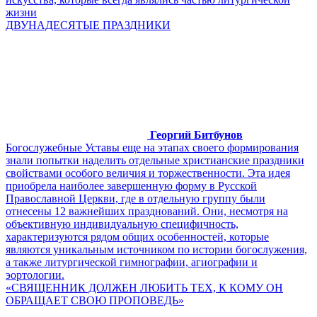
жизни
ДВУНАДЕСЯТЫЕ ПРАЗДНИКИ
Георгий Битбунов
Богослужебные Уставы еще на этапах своего формирования
знали попытки наделить отдельные христианские праздники
свойствами особого величия и торжественности. Эта идея
приобрела наиболее завершенную форму в Русской
Православной Церкви, где в отдельную группу были
отнесены 12 важнейших празднований. Они, несмотря на
объективную индивидуальную специфичность,
характеризуются рядом общих особенностей, которые
являются уникальным источником по истории богослужения,
а также литургической гимнографии, агиографии и
эортологии.
«СВЯЩЕННИК ДОЛЖЕН ЛЮБИТЬ ТЕХ, К КОМУ ОН
ОБРАЩАЕТ СВОЮ ПРОПОВЕДЬ»