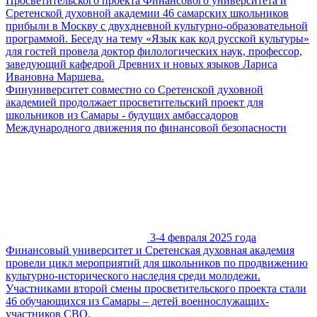
Просветительского проекта Финансового университета и
Сретенской духовной академии 46 самарских школьников
прибыли в Москву с двухдневной культурно-образовательной
программой. Беседу на тему «Язык как код русской культуры»
для гостей провела доктор филологических наук, профессор,
заведующий кафедрой Древних и новых языков Лариса
Ивановна Маршева.
Финуниверситет совместно со Сретенской духовной
академией продолжает просветительский проект для
школьников из Самары - будущих амбассадоров
Международного движения по финансовой безопасности
3-4 февраля 2025 года
Финансовый университет и Сретенская духовная академия
провели цикл мероприятий для школьников по продвижению
культурно-исторического наследия среди молодежи.
Участниками второй смены просветительского проекта стали
46 обучающихся из Самары – детей военнослужащих-
участников СВО.