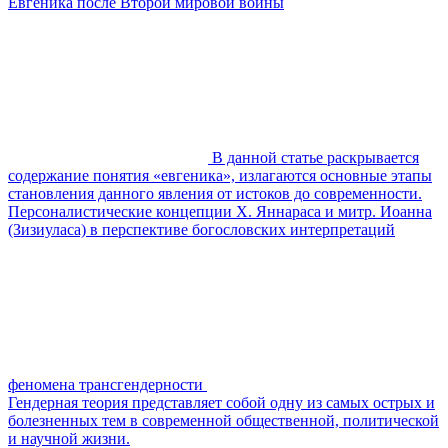
Евгеника после Второй мировой войны
В данной статье раскрывается
содержание понятия «евгеника», излагаются основные этапы
становления данного явления от истоков до современности.
Персоналистические концепции Х. Яннараса и митр. Иоанна
(Зизиуласа) в перспективе богословских интерпретаций
феномена трансгендерности
Гендерная теория представляет собой одну из самых острых и
болезненных тем в современной общественной, политической
и научной жизни.