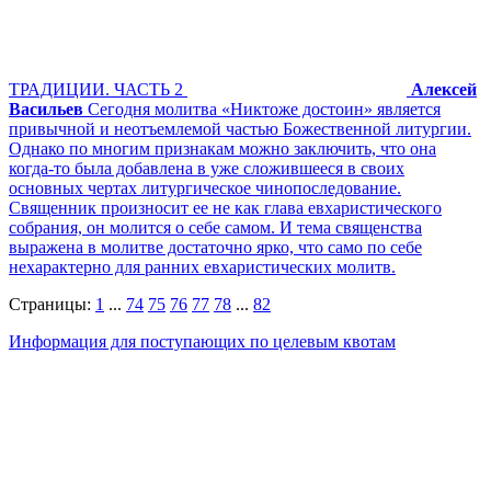
ТРАДИЦИИ. ЧАСТЬ 2
Алексей
Васильев
Сегодня молитва «Никтоже достоин» является
привычной и неотъемлемой частью Божественной литургии.
Однако по многим признакам можно заключить, что она
когда-то была добавлена в уже сложившееся в своих
основных чертах литургическое чинопоследование.
Священник произносит ее не как глава евхаристического
собрания, он молится о себе самом. И тема священства
выражена в молитве достаточно ярко, что само по себе
нехарактерно для ранних евхаристических молитв.
Страницы:
1
...
74
75
76
77
78
...
82
Информация для поступающих по целевым квотам