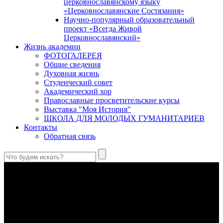
церковнославянскому языку
«Церковнославянские Состязания»
Научно-популярный образовательный
проект «Всегда Живой
Церковнославянский»
Жизнь академии
ФОТОГАЛЕРЕЯ
Общие сведения
Духовная жизнь
Студенческий совет
Академический хор
Православные просветительские курсы
Выставка "Моя История"
ШКОЛА ДЛЯ МОЛОДЫХ ГУМАНИТАРИЕВ
Контакты
Обратная связь
Святые страстотерпцы Борис и Глеб: к истории канонизации
и написания житий
Первыми русскими святыми, прославленными Церковью,
стали благоверные князья Борис и Глеб.
Праведный Феодор Ушаков: «Смерть предпочитаю я
бесчестному служению»
В Федоре Ушакове гармонично соединились железная