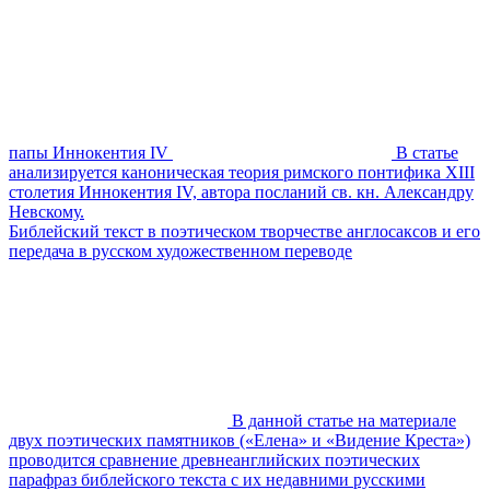
папы Иннокентия IV
В статье
анализируется каноническая теория римского понтифика XIII
столетия Иннокентия IV, автора посланий св. кн. Александру
Невскому.
Библейский текст в поэтическом творчестве англосаксов и его
передача в русском художественном переводе
В данной статье на материале
двух поэтических памятников («Елена» и «Видение Креста»)
проводится сравнение древнеанглийских поэтических
парафраз библейского текста с их недавними русскими