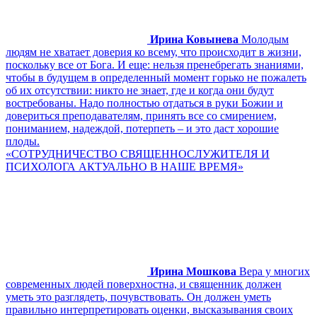
Ирина Ковынева
Молодым
людям не хватает доверия ко всему, что происходит в жизни,
поскольку все от Бога. И еще: нельзя пренебрегать знаниями,
чтобы в будущем в определенный момент горько не пожалеть
об их отсутствии: никто не знает, где и когда они будут
востребованы. Надо полностью отдаться в руки Божии и
довериться преподавателям, принять все со смирением,
пониманием, надеждой, потерпеть – и это даст хорошие
плоды.
«СОТРУДНИЧЕСТВО СВЯЩЕННОСЛУЖИТЕЛЯ И
ПСИХОЛОГА АКТУАЛЬНО В НАШЕ ВРЕМЯ»
Ирина Мошкова
Вера у многих
современных людей поверхностна, и священник должен
уметь это разглядеть, почувствовать. Он должен уметь
правильно интерпретировать оценки, высказывания своих