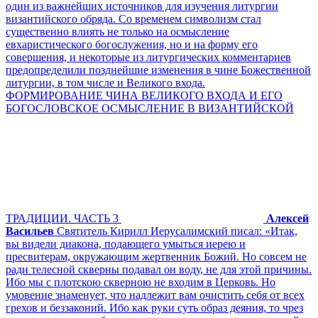
один из важнейших источников для изучения литургии
византийского обряда. Со временем символизм стал
существенно влиять не только на осмысление
евхаристического богослужения, но и на форму его
совершения, и некоторые из литургических комментариев
предопределили позднейшие изменения в чине Божественной
литургии, в том числе и Великого входа.
ФОРМИРОВАНИЕ ЧИНА ВЕЛИКОГО ВХОДА И ЕГО
БОГОСЛОВСКОЕ ОСМЫСЛЕНИЕ В ВИЗАНТИЙСКОЙ
ТРАДИЦИИ. ЧАСТЬ 3
Алексей
Васильев
Святитель Кирилл Иерусалимский писал: «Итак,
вы видели диакона, подающего умыться иерею и
пресвитерам, окружающим жертвенник Божий. Но совсем не
ради телесной скверны подавал он воду, не для этой причины.
Ибо мы с плотскою скверною не входим в Церковь. Но
умовение знаменует, что надлежит вам очистить себя от всех
грехов и беззаконий. Ибо как руки суть образ деяния, то чрез