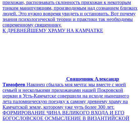
прихожан, распознавать склонность прихожан к некоторым
тонким манипуляциям, производимым над сознанием близких
людей. Это нужно вовремя увидеть и остановить. Вот почему
знания психологической теории и практики так необходимы
современному священнику.
К ДРЕВНЕЙШЕМУ ХРАМУ НА КАМЧАТКЕ
Священник Александр
Тимофеев
Наконец сбылась моя мечта: мы вместе с моей
семьей и несколькими прихожанами нашей Покровской
церкви в Усть-Камчатске совершили на исходе нынешнего
лета паломническую поездку к самому древнему храму на
Камчатской земле, которому уже чуть более 300 лет.
ФОРМИРОВАНИЕ ЧИНА ВЕЛИКОГО ВХОДА И ЕГО
БОГОСЛОВСКОЕ ОСМЫСЛЕНИЕ В ВИЗАНТИЙСКОЙ