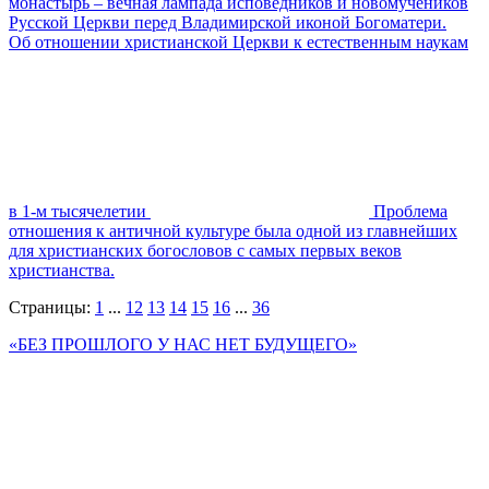
монастырь – вечная лампада исповедников и новомучеников
Русской Церкви перед Владимирской иконой Богоматери.
Об отношении христианской Церкви к естественным наукам
в 1-м тысячелетии
Проблема
отношения к античной культуре была одной из главнейших
для христианских богословов с самых первых веков
христианства.
Страницы:
1
...
12
13
14
15
16
...
36
«БЕЗ ПРОШЛОГО У НАС НЕТ БУДУЩЕГО»