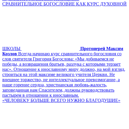
СРАВНИТЕЛЬНОЕ БОГОСЛОВИЕ КАК КУРС ДУХОВНОЙ
ШКОЛЫ
Протоиерей Максим
Козлов
Всегда начинаю курс сравнительного богословия со
слов святителя Григория Богослова: «Мы добиваемся не
победы, а возвращения братьев, разлука с которыми терзает
нас». Отношение к инославному миру должно, на мой взгляд,
строиться на этой максиме великого учителя Церкви. Не
внешнее торжество, не интеллектуальное превозмогание, а
наше горение сердца, христианская любовь-жалость,
заповеданная нам Спасителем, должны руководствовать
пастырем в отношении к инославным.
«ЧЕЛОВЕКУ БОЛЬШЕ ВСЕГО НУЖНО БЛАГОДУШИЕ»