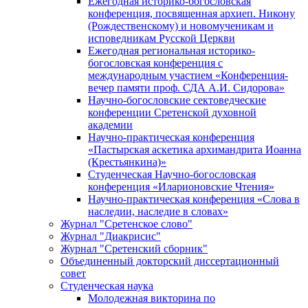
Ежегодная историко-богословская
конференция, посвященная архиеп. Никону
(Рождественскому) и новомученикам и
исповедникам Русской Церкви
Ежегодная региональная историко-
богословская конференция с
международным участием «Конференция-
вечер памяти проф. СДА А.И. Сидорова»
Научно-богословские сектоведческие
конференции Сретенской духовной
академии
Научно-практическая конференция
«Пастырская аскетика архимандрита Иоанна
(Крестьянкина)»
Студенческая Научно-богословская
конференция «Иларионовские Чтения»
Научно-практическая конференция «Cлова в
наследии, наследие в словах»
Журнал "Сретенское слово"
Журнал "Диакрисис"
Журнал "Сретенский сборник"
Объединенный докторский диссертационный
совет
Студенческая наука
Молодежная викторина по