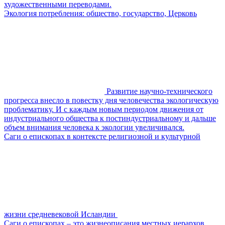
художественными переводами.
Экология потребления: общество, государство, Церковь
Развитие научно-технического
прогресса внесло в повестку дня человечества экологическую
проблематику. И с каждым новым периодом движения от
индустриального общества к постиндустриальному и дальше
объем внимания человека к экологии увеличивался.
Саги о епископах в контексте религиозной и культурной
жизни средневековой Исландии
Саги о епископах – это жизнеописания местных иерархов