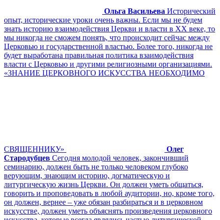
Ольга Васильева
Исторический
опыт, исторические уроки очень важны. Если мы не будем
знать историю взаимодействия Церкви и власти в ХХ веке, то
мы никогда не сможем понять, что происходит сейчас между
Церковью и государственной властью. Более того, никогда не
будет выработана правильная политика взаимодействия
власти с Церковью и другими религиозными организациями.
«ЗНАНИЕ ЦЕРКОВНОГО ИСКУССТВА НЕОБХОДИМО
СВЯЩЕННИКУ»
Олег
Стародубцев
Сегодня молодой человек, закончивший
семинарию, должен быть не только человеком глубоко
верующим, знающим историю, догматическую и
литургическую жизнь Церкви. Он должен уметь общаться,
говорить и проповедовать в любой аудитории, но, кроме того,
он должен, вернее – уже обязан разбираться и в церковном
искусстве, должен уметь объяснять произведения церковного
искусства, которые всегда являлись частью литургической