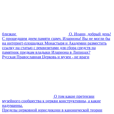
близкие
О. Иоанн, добрый день!
С прошедшим днем памяти сщмч. Илариона! Вы не могли бы
на интернет-площадках Монастыря и Академии разместить
ссылку на статью с реквизитами для сбора средств на
памятник предкам владыки Илариона в Липицах?
Русская Православная Церковь и музеи - не враги
О том какие претензии
музейного сообщества к церкви конструктивны, а какие
надуманны.
Пределы церковной юрисдикции в канонической теории