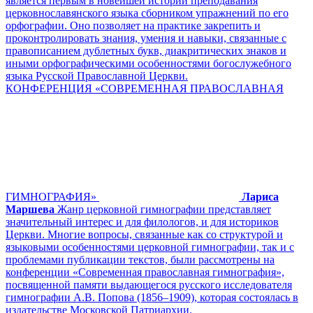
является первым в новейшей истории преподавания
церковнославянского языка сборником упражнений по его
орфографии. Оно позволяет на практике закрепить и
проконтролировать знания, умения и навыки, связанные с
правописанием дублетных букв, диакритических знаков и
иными орфографическими особенностями богослужебного
языка Русской Православной Церкви.
КОНФЕРЕНЦИЯ «СОВРЕМЕННАЯ ПРАВОСЛАВНАЯ
ГИМНОГРАФИЯ»
Лариса
Маршева
Жанр церковной гимнографии представляет
значительный интерес и для филологов, и для историков
Церкви. Многие вопросы, связанные как со структурой и
языковыми особенностями церковной гимнографии, так и с
проблемами публикации текстов, были рассмотрены на
конференции «Современная православная гимнография»,
посвященной памяти выдающегося русского исследователя
гимнографии А.В. Попова (1856–1909), которая состоялась в
издательстве Московской Патриархии.