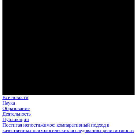
дисциплина корабельного командира, гениальный
стратегический дар флотоводца, жертвенное милосердие
благотворителя и кротость истинного молитвенника.
Этимология имени Исидора Севильского и передача греко-
римской культуры в вестготской Испании. Часть 1
Анализ наиболее известного произведения епископа Севильи
раскрывает как оценку и использование классической
римской культуры в зарождающемся «варварском»
королевстве, так и представления о мире и обществе того
времени.
Пророк Иезекииль: три важных урока от святого
Пророк Иезекииль жил задолго до Рождества Христова, но
уже тогда говорил с Богом на языке Нового Завета и имел
откровения о судьбах человечества.
Предназначение человека в отношении к окружающему миру
Человек, в определенном смысле, является формирующим
принципом всего земного бытия.
Все новости
Наука
Образование
Деятельность
Публикации
Постигая непостижимое: компаративный подход в
качественных психологических исследованиях религиозности