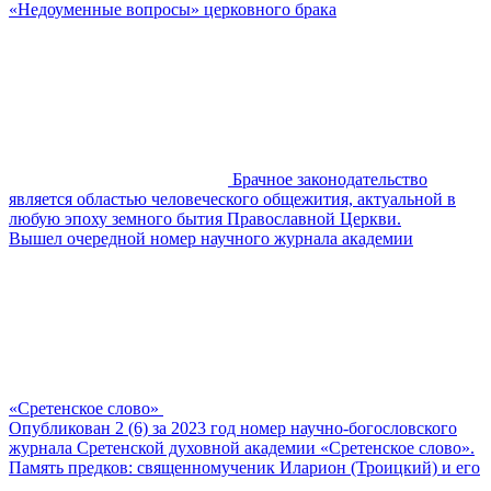
«Недоуменные вопросы» церковного брака
Брачное законодательство
является областью человеческого общежития, актуальной в
любую эпоху земного бытия Православной Церкви.
Вышел очередной номер научного журнала академии
«Сретенское слово»
Опубликован 2 (6) за 2023 год номер научно-богословского
журнала Сретенской духовной академии «Сретенское слово».
Память предков: священномученик Иларион (Троицкий) и его