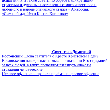
испытаниях, а также советы по борьбе с конкретными
страстями и духовные наставления самого известного и
любимого в народе оптинского старца – Амвросия.
«Сим побеждай!»: о Кресте Христовом
Святитель Димитрий
Ростовский
Слова святителя о Кресте Христовом в день
Воздвижения наводят нас на мысли о значении Его страданий
за всех людей, а также позволяют взглянуть иначе на
страдания человеческие.
Целевое обучение и правила приёма на целевое обучение