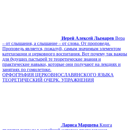
Иерей Алексей Лымарев
Вера
– от слышания, а слышание – от слова. От проповеди.
Проповедь является, пожалуй, самым значимым элементом
катехизации и церковного воспитания. Вот почему так важны
для будущих пастырей те теоретические знания и
практические навыки, которые они получают на лекциях и
занятиях по гомилетике.
ОРФОГРАФИЯ ЦЕРКОВНОСЛАВЯНСКОГО ЯЗЫКА
ТЕОРЕТИЧЕСКИЙ ОЧЕРК. УПРАЖНЕНИЯ
Лариса Маршева
Книга