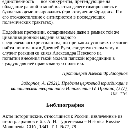
единственность — все конкуренты, претендующие на
обладание равной земной властью делегитимировались и
буквально демонизировались (срв. отлучение Фридриха II и
его отождествление с антихристом в последующих
полемических трактатах).
Подобные претензии, оспариваемые даже в рамках той же
цивилизационной модели западного
средневековогохристианства, ни при каких условиях не могли
найти понимания в Древней Руси, свидетельством чему и
служит реакция св.князя Александра Невского на
попытки внесения такой модели папской юрисдикции в
чуждую для неё православную политию.
Протоиерей Александр Задорнов
Задорнов, А. (2021). Пределы церковной юрисдикции в
канонической теории папы Иннокентия IV. Праксис, (2 (7),
105–116.
Библиография
Акты исторические, относящиеся к России, извлеченные из
иностр. архивов и б-к А. И. Тургеневым = Historica Russiae
Monumenta. СПб., 1841. Т. 1. №77, 78.