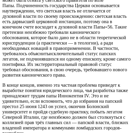
может быть отнята у светского правителя по воле
Папы. Подчиненность государства Церкви основывается
наутверждении, что светская власть не отличается от
духовной власти по своему происхождению: светская власть
есть дарвысшей церковной инстанции, поэтому она в
конечном счете восходит к духовной власти Папы»56. Такие
претензии неизбежно требовали канонического
обоснования, которое было дано не в области теоретической
юриспруденции (а практически — в теологии), а ради
необходимых новаций в правоприменении. В частности,
требовалось объяснитьисключительный статус папских
легатов, не подчинявшихся ни одному епископу, кроме самого
понтифика. Их экстерриториальный правовой статус
требовал обоснования, в свою очередь, требовавшего нового
развития канонического права.
В конце концов, именно эта частная проблема приведет к
выработке понятия юридического лица, чья разработка также
принадлежит трудам папы Иннокентия IV. Это и не
удивительно, если вспомнить, что до избрания на папский
престол 25 июня 1243 он успел, окончив Болонский
университет и пройдя судебную практику, побыть легатом
Северной Италии, где неизбежно должен был столкнуться с
коллизией прав трёх главных сил — папской власти, близких
владений императора и коммунами ломбардских городов-