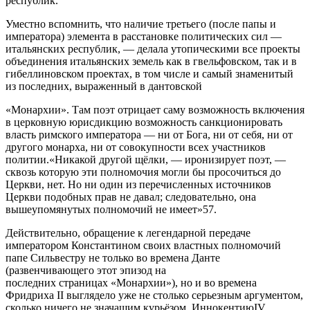
республик.
Уместно вспомнить, что наличие третьего (после папы и
императора) элемента в расстановке политических сил —
итальянских республик, — делала утопическими все проекты
объединения итальянских земель как в гвельфовском, так и в
гибеллиновском проектах, в том числе и самый знаменитый
из последних, выраженный в дантовской
«Монархии». Там поэт отрицает саму возможность включения
в церковную юрисдикцию возможность санкционировать
власть римского императора — ни от Бога, ни от себя, ни от
другого монарха, ни от совокупности всех участников
политии.«Никакой другой щёлки, — иронизирует поэт, —
сквозь которую эти полномочия могли бы просочиться до
Церкви, нет. Но ни один из перечисленных источников
Церкви подобных прав не давал; следовательно, она
вышеупомянутых полномочий не имеет»57.
Действительно, обращение к легендарной передаче
императором Константином своих властных полномочий
папе Сильвестру не только во времена Данте
(развенчивающего этот эпизод на
последних страницах «Монархии»), но и во времена
Фридриха II выглядело уже не столько серьезным аргументом,
сколько ничего не значащим курьёзом. ИннокентиюIV