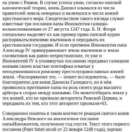
на унию с Римом. В случае успеха унии, согласно папской
канонической теории, князь Даниил изымался из числа
правителей земель неверных и включался в число князей
христианского мира. Свидетельством такого взгляда служат
известные три послания папы Иннокентия галицко-
волынскимкнязьям от 27 августа 1247 года. Б. Н. Флоря
специально выделяет их как пример права папской курии
распоряжатьсяземлями язычников и передавать их
христианским государям. И если преемник Иннокентия папа
Александр IV прямоуравнивает земли язычников и земли
схизматиков как равно нехристианские, то уже и
Иннокентий IV в упомянутых посланиях передавал галицким
князьям своею властью понтифика изъятые у
неподчинившихся римскому престолуправославных князей
земли. «Распоряжение это, — пишет исследователь, — было
благоприятно для князя Даниила Галицкого, но в нём
проявилось притязание папы на роль своего рода высшего
арбитра в спорах между князьями. Он можетотбирать земли у
тех князей, кто не признали авторитета Римской Церкви, и
передавать их тем, кто этот авторитет признали»63.
Совершенно понятна в таком контексте реакция святого князя
Александра Невского на аналогичное послание
папыИннокентия, полученное год спустя. Текст этого первого
послания (Pater futuri seculi от 22 января 1248 года), хорошо