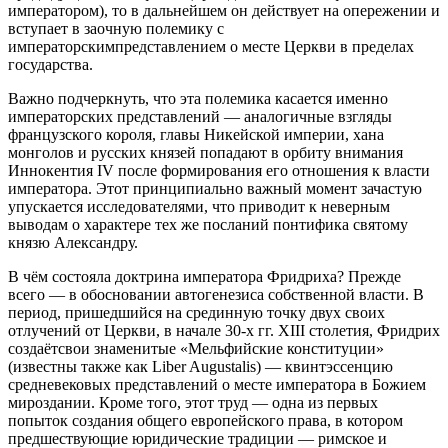
императором), то в дальнейшем он действует на опережении и
вступает в заочную полемику с
императорскимпредставлением о месте Церкви в пределах
государства.
Важно подчеркнуть, что эта полемика касается именно
императорских представлений — аналогичные взгляды
французского короля, главы Никейской империи, хана
монголов и русских князей попадают в орбиту внимания
Иннокентия IV после формирования его отношения к власти
императора. Этот принципиально важный момент зачастую
упускается исследователями, что приводит к неверным
выводам о характере тех же посланий понтифика святому
князю Александру.
В чём состояла доктрина императора Фридриха? Прежде
всего — в обосновании автогенезиса собственной власти. В
период, пришедшийся на срединную точку двух своих
отлучений от Церкви, в начале 30-х гг. XIII столетия, Фридрих
создаётсвои знаменитые «Мельфийские конституции»
(известны также как Liber Augustalis) — квинтэссенцию
средневековых представлений о месте императора в Божием
мироздании. Кроме того, этот труд — одна из первых
попыток создания общего европейского права, в котором
предшествующие юридические традиции — римское и