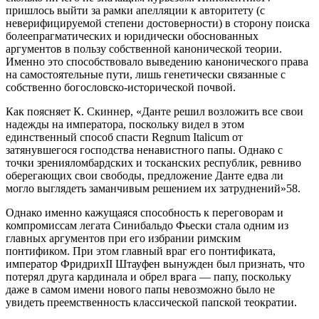
пришлось выйти за рамки апелляции к авторитету (с
неверифицируемой степени достоверности) в сторону поиска
болеепрагматических и юридически обоснованных
аргументов в пользу собственной канонической теории.
Именно это способствовало выведению канонического права
на самостоятельные пути, лишь генетически связанные с
собственно богословско-исторической почвой.
Как поясняет К. Скиннер, «Данте решил возложить все свои
надежды на императора, поскольку видел в этом
единственный способ спасти Regnum Italicum от
затянувшегося господства ненавистного папы. Однако с
точки зренияломбардских и тосканских республик, ревниво
оберегающих свои свободы, предложение Данте едва ли
могло выглядеть заманчивым решением их затруднений»58.
Однако именно кажущаяся способность к переговорам и
компромиссам легата Синибальдо Фьески стала одним из
главных аргументов при его избрании римским
понтификом. При этом главный враг его понтификата,
император ФридрихII Штауфен вынужден был признать, что
потерял друга кардинала и обрел врага — папу, поскольку
даже в самом имени нового папы невозможно было не
увидеть преемственность классической папской теократии.