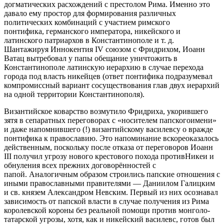
догматических расхождений с престолом Рима. Именно это
давало ему простор для формирования различных
политических комбинаций с участием римского
понтифика, германского императора, никейского и
латинского патриархов в Константинополе и т. д.
Шантажируя Иннокентия IV союзом с Фридрихом, Иоанн
Ватац вытребовал у папы обещание уничтожить в
Константинополе латинскую иерархию в случае перехода
города под власть никейцев (ответ понтифика подразумевал
компромиссный вариант сосуществования глав двух иерархий
на одной территории Константинополя).
Византийское коварство возмутило Фридриха, укорившего
зятя в сепаратных переговорах с «носителем папскогоимени»
и даже напомнившего (!) византийскому василевсу о вражде
понтифика к православию. Это напоминание вскореоказалось
действенным, поскольку после отказа от переговоров Иоанн
III получил угрозу нового крестового похода противНикеи и
обнуления всех прежних договорённостей с
папой. Аналогичным образом строились папские отношения с
иными православными правителями — Даниилом Галицким
и св. князем Александром Невским. Первый из них осознавал
зависимость от папской власти в случае получения из Рима
королевской короны без реальной помощи против монголо-
татарской угрозы, хотя, как и никейский василевс, готов был