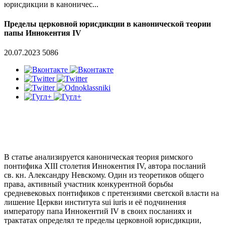
юрисдикции в каноничес...
Пределы церковной юрисдикции в канонической теории
папы Иннокентия IV
20.07.2023
5086
В статье анализируется каноническая теория римского
понтифика XIII столетия Иннокентия IV, автора посланий
св. кн. Александру Невскому. Один из теоретиков общего
права, активный участник конкурентной борьбы
средневековых понтификов с претензиями светской власти на
лишение Церкви института sui iuris и её подчинения
императору папа Иннокентий IV в своих посланиях и
трактатах определял те пределы церковной юрисдикции,