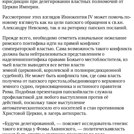
юрисдикции при делегировании властных полномочий от
Церкви Империи.
Рассмотрение этих взглядов Иннокентия IV может помочь по-
новому взглянуть как на цели папского обращения к св.кн.
Александру Невскому, так и на риторику папских посланий.
Прежде всего, необходимо отметить изначальное нежелание
римского понтифика идти на прямой конфликт
симператорской властью. Сама возможность такого конфликта
должна была нейтрализоваться представлением о
наделениипонтифика правами Божьего местоблюстителя, из
чьей власти выводятся все ветви власти
земной (церковной, королевской и полиюрисдикционной
судебной). Не может быть конфликта там, где сама власть
получена от папского престола,объединяющего верховного
земного судию, первосвященника и истинного правителя
Рима. Подобная презентация папскойвласти служила
профилактикой для любого выступления против её
действий, поскольку такое выступление
автоматическиотносило его носителей в стан противников
Христовой Церкви, в лагерь антихриста.
«Будучи делегированной, — поясняет исследователь генезис
такого взгляда у Фомы Аквинского, — политическаявласть