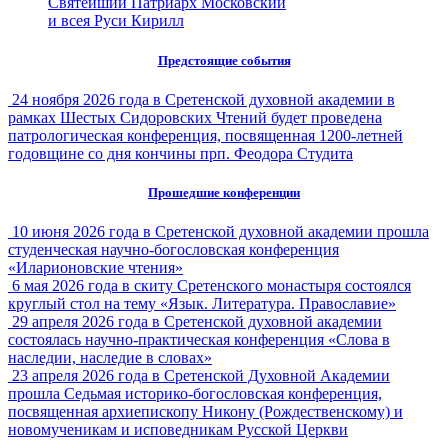
Святейший Патриарх Московский
и всея Руси Кирилл
Предстоящие события
24 ноября 2026 года в Сретенской духовной академии в
рамках Шестых Сидоровских Чтений будет проведена
патрологическая конференция, посвященная 1200-летней
годовщине со дня кончины прп. Феодора Студита
Прошедшие конференции
10 июня 2026 года в Сретенской духовной академии прошла
студенческая научно-богословская конференция
«Иларионовские чтения»
6 мая 2026 года в скиту Сретенского монастыря состоялся
круглый стол на тему «Язык. Литература. Православие»
29 апреля 2026 года в Сретенской духовной академии
состоялась научно-практическая конференция «Слова в
наследии, наследие в словах»
23 апреля 2026 года в Сретенской Духовной Академии
прошла Седьмая историко-богословская конференция,
посвященная архиепископу Никону (Рождественскому) и
новомученикам и исповедникам Русской Церкви