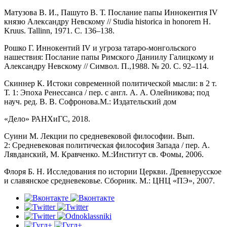
Матузова В. И., Пашуто В. Т. Послание папы Иннокентия IV
князю Александру Невскому // Studia historica in honorem H.
Kruus. Tallinn, 1971. С. 136–138.
Рошко Г. Иннокентий IV и угроза татаро-монгольского
нашествия: Послание папы Римского Даниилу Галицкому и
Александру Невскому // Символ. П.,1988. № 20. С. 92–114.
Скиннер К. Истоки современной политической мысли: в 2 т.
Т. 1: Эпоха Ренессанса / пер. с англ. А. А. Олейникова; под
науч. ред. В. В. Софронова.М.: Издательский дом
«Дело» РАНХиГС, 2018.
Суини М. Лекции по средневековой философии. Вып.
2: Средневековая политическая философия Запада / пер. А.
Лявданский, М. Кравченко. М.:Институт св. Фомы, 2006.
Флоря Б. Н. Исследования по истории Церкви. Древнерусское
и славянское средневековье. Сборник. М.: ЦНЦ «ПЭ», 2007.