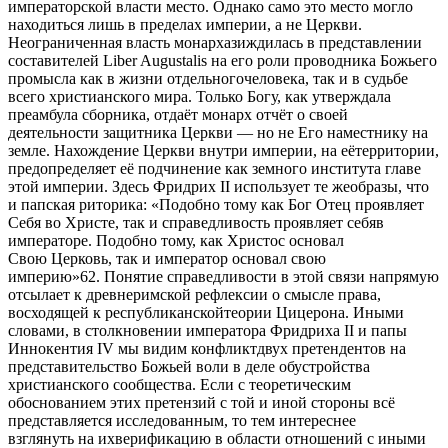
императорской власти место. Однако само это место могло
находиться лишь в пределах империи, а не Церкви.
Неограниченная власть монархазиждилась в представлении
составителей Liber Augustalis на его роли проводника Божьего
промысла как в жизни отдельногочеловека, так и в судьбе
всего христианского мира. Только Богу, как утверждала
преамбула сборника, отдаёт монарх отчёт о своей
деятельности защитника Церкви — но не Его наместнику на
земле. Нахождение Церкви внутри империи, на еётерритории,
предопределяет её подчинение как земного института главе
этой империи. Здесь Фридрих II использует те жеобразы, что
и папская риторика: «Подобно тому как Бог Отец проявляет
Себя во Христе, так и справедливость проявляет себяв
императоре. Подобно тому, как Христос основал
Свою Церковь, так и император основал свою
империю»62. Понятие справедливости в этой связи напрямую
отсылает к древнеримской рефлексии о смысле права,
восходящей к республиканскойтеории Цицерона. Иными
словами, в столкновении императора Фридриха II и папы
Иннокентия IV мы видим конфликтдвух претендентов на
представительство Божьей воли в деле обустройства
христианского сообщества. Если с теоретическим
обоснованием этих претензий с той и иной стороны всё
представляется исследованным, то тем интереснее
взглянуть на ихверификацию в области отношений с иными