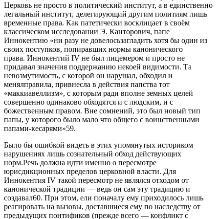
Церковь не просто в политический институт, а в единственно
легальный институт, делегирующий другим политиям лишь
временные права. Как патетически восклицает в своём
классическом исследовании Э. Канторович, папе
Иннокентию «ни разу не довелосьзагладить хотя бы один из
своих поступков, попиравших нормы канонического
права. Иннокентий IV не был лицемером и просто не
придавал значения поддержанию некоей видимости. Та
невозмутимость, с которой он нарушал, обходил и
менялправила, привнесла в действия папства тот
«маккиавеллизм», с которым ради вполне земных целей
совершенно одинаково обходятся и с людским, и с
божественным правом. Вне сомнений, это был новый тип
папы, у которого было мало что общего с воинственными
папами-кесарями»59.
Было бы ошибкой видеть в этих упомянутых историком
нарушениях лишь сознательный обход действующих
норм.Речь должна идти именно о пересмотре
юрисдикционных пределов церковной власти. Для
Иннокентия IV такой пересмотр не являлся отходом от
канонической традиции — ведь он сам эту традицию и
создавал60. При этом, ели поначалу ему приходилось лишь
реагировать на вызовы, доставшиеся ему по наследству от
предыдущих понтификов (прежде всего — конфликт с