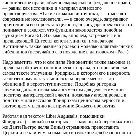
каноническое право, обычноеварварское и феодальное право,
— равны как источники и материал для нового
правотворчества. «Такие сложные источники, — отмечают
современные исследователи, — в свою очередь, затрудняют
прочтение всего проекта в целости, ногосударь прекрасно это
понимает и заявляет, что функции законодателя подобны
функциям Бога»61. Эта мысль, впрочем, встречается и в
предваряющей Дигесты конституции св. императора
Юстиниана, также бывшего ролевой моделью дляитальянских
гибеллинов (неслучайно его появление в дантовском «Рае»).
Надо заметить, что и сам папа Иннокентий также выходил за
пределы собственно канонического права, что проявилосьв
самом тексте отлучения Фридриха, в котором его неверность
заключенному пакту ставилась на первое место — до
обвинений в вероотступничестве. Подобная риторика
служила дополнительным аргументом для делегетимации
носителя императорской власти, поскольку апеллировала к
понятным для вассалов Фридрихам ценностям верности и
клятвопреступлению как причине Божьего проклятия.
Работая над текстом Liber Augustalis, помощники
Фридриха (главный из которых — знаменитый персонаж того
же ДантеПьетро делла Винья) стремились предоставить
Церкви и её клиру максимально возможное для безопасности