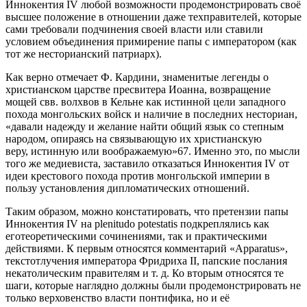
Иннокентия IV любой возможности продемонстрировать своё
высшее положение в отношении даже техправителей, которые
сами требовали подчинения своей власти или ставили
условием объединения примирение папы с императором (как
тот же несторианский патриарх).
Как верно отмечает Ф. Кардини, знаменитые легенды о
христианском царстве пресвитера Иоанна, возвращение
мощей свв. волхвов в Кельне как истинной цели западного
похода монгольских войск и наличие в последних несториан,
«давали надежду и желание найти общий язык со степным
народом, опираясь на связывающую их христианскую
веру, истинную или воображаемую»67. Именно это, по мысли
того же медиевиста, заставило отказаться Иннокентия IV от
идеи крестового похода против монгольской империи в
пользу установления дипломатических отношений.
Таким образом, можно констатировать, что претензии папы
Иннокентия IV на plenitudo potestatis подкреплялись как
еготеоретическими сочинениями, так и практическими
действиями. К первым относятся комментарий «Apparatus»,
текстотлучения императора Фридриха II, папские послания
некатолическим правителям и т. д. Ко вторым относятся те
шаги, которые наглядно должны были продемонстрировать не
только верховенство власти понтифика, но и её