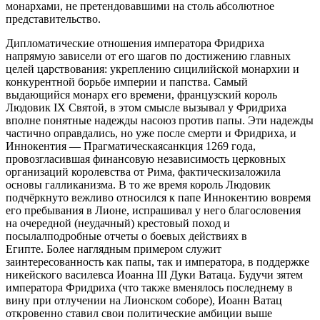
монархами, не претендовавшими на столь абсолютное
представительство.
Дипломатические отношения императора Фридриха
напрямую зависели от его шагов по достижению главных
целей царствования: укреплению сицилийской монархии и
конкурентной борьбе империи и папства. Самый
выдающийся монарх его времени, французский король
Людовик IX Святой, в этом смысле вызывал у Фридриха
вполне понятные надежды насоюз против папы. Эти надежды
частично оправдались, но уже после смерти и Фридриха, и
Иннокентия — Прагматическаясанкция 1269 года,
провозгласившая финансовую независимость церковных
организаций королевства от Рима, фактическизаложила
основы галликанизма. В то же время король Людовик
подчёркнуто вежливо относился к папе Иннокентию вовремя
его пребывания в Лионе, испрашивал у него благословения
на очередной (неудачный) крестовый поход и
посылалподробные отчеты о боевых действиях в
Египте. Более наглядным примером служит
заинтересованность как папы, так и императора, в поддержке
никейского василевса Иоанна III Дуки Ватаца. Будучи зятем
императора Фридриха (что также вменялось последнему в
вину при отлучении на Лионском соборе), Иоанн Ватац
откровенно ставил свои политические амбиции выше