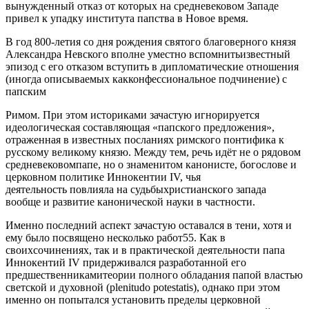
вынужденный отказ от которых на средневековом Западе
привел к упадку института папства в Новое время.
В год 800-летия со дня рождения святого благоверного князя
Александра Невского вполне уместно вспомнитьизвестный
эпизод с его отказом вступить в дипломатические отношения
(иногда описываемых какконфессиональное подчинение) с
папским
Римом. При этом историками зачастую игнорируется
идеологическая составляющая «папского предложения»,
отраженная в известных посланиях римского понтифика к
русскому великому князю. Между тем, речь идёт не о рядовом
средневековомпапе, но о знаменитом канонисте, богослове и
церковном политике Иннокентии IV, чья
деятельность повлияла на судьбыхристианского запада
вообще и развитие канонической науки в частности.
Именно последний аспект зачастую оставался в тени, хотя и
ему было посвящено несколько работ55. Как в
своихсочинениях, так и в практической деятельности папа
Иннокентий IV придерживался разработанной его
предшественникамитеории полного обладания папой властью
светской и духовной (plenitudo potestatis), однако при этом
именно он попытался установить пределы церковной