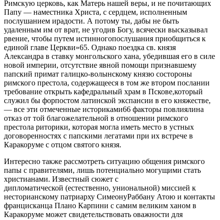
Римскую церковь, как Матерь нашей веры, и не почитающих
Папу — наместника Христа, с сердцем, исполненным
послушанием ирадости. А потому ты, дабы не быть
удаленным им от врат, не угодив Богу, всячески высказывал
рвение, чтобы путем истинногопослушания приобщиться к
единой главе Церкви»65. Однако поездка св. князя
Александра в ставку монгольского хана, убедившая его в силе
новой империи, отсутствие явной помощи признавшему
папский примат галицко-волынскому князю состороны
римского престола, содержащееся в том же втором послании
требование открыть кафедральный храм в Пскове,который
служил бы форпостом латинской экспансии в его княжестве,
— все эти отмеченные историками66 факторы повлиялина
отказ от той благожелательной в отношении римского
престола риторики, которая могла иметь место в устных
договоренностях с папскими легатами при их встрече в
Каракоруме с отцом святого князя.
Интересно также рассмотреть ситуацию общения римского
папы с правителями, лишь потенциально могущими стать
христианами. Известный сюжет с
дипломатической (естественно, униональной) миссией к
несторианскому патриарху СимеонуРаббану Атою и контакты
францисканца Плано Карпини с самим великим ханом в
Каракоруме может свидетельствовать оважности для