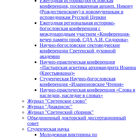
Ежегодная историко-богословская
конференция, посвященная архиеп. Никону
(Рождественскому) и новомученикам и
исповедникам Русской Церкви
Ежегодная региональная историко-
богословская конференция с
международным участием «Конференция-
вечер памяти проф. СДА А.И. Сидорова»
Научно-богословские сектоведческие
конференции Сретенской духовной
академии
Научно-практическая конференция
«Пастырская аскетика архимандрита Иоанна
(Крестьянкина)»
Студенческая Научно-богословская
конференция «Иларионовские Чтения»
Научно-практическая конференция «Cлова в
наследии, наследие в словах»
Журнал "Сретенское слово"
Журнал "Диакрисис"
Журнал "Сретенский сборник"
Объединенный докторский диссертационный
совет
Студенческая наука
Молодежная викторина по