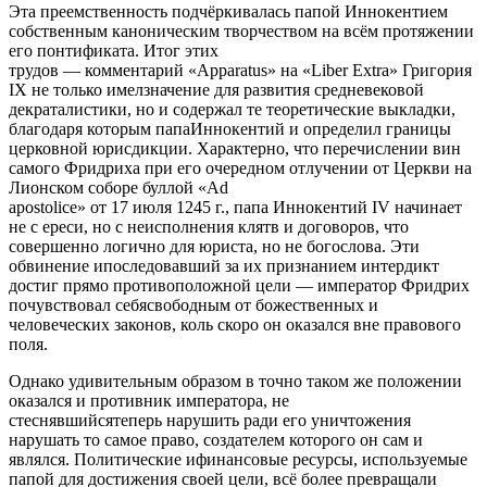
Эта преемственность подчёркивалась папой Иннокентием
собственным каноническим творчеством на всём протяжении
его понтификата. Итог этих
трудов — комментарий «Apparatus» на «Liber Extra» Григория
IX не только имелзначение для развития средневековой
декраталистики, но и содержал те теоретические выкладки,
благодаря которым папаИннокентий и определил границы
церковной юрисдикции. Характерно, что перечислении вин
самого Фридриха при его очередном отлучении от Церкви на
Лионском соборе буллой «Ad
apostolice» от 17 июля 1245 г., папа Иннокентий IV начинает
не с ереси, но с неисполнения клятв и договоров, что
совершенно логично для юриста, но не богослова. Эти
обвинение ипоследовавший за их признанием интердикт
достиг прямо противоположной цели — император Фридрих
почувствовал себясвободным от божественных и
человеческих законов, коль скоро он оказался вне правового
поля.
Однако удивительным образом в точно таком же положении
оказался и противник императора, не
стеснявшийсятеперь нарушить ради его уничтожения
нарушать то самое право, создателем которого он сам и
являлся. Политические ифинансовые ресурсы, используемые
папой для достижения своей цели, всё более превращали