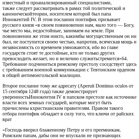
известный и проанализированный специалистами,
также следует рассматривать в рамах той политической и
каноническойтеории, носителем которой был папа
Иннокентий IV. В этом послании понтифик призывает
русского князя «в своем повиновении нам, мало того — Богу,
чье место мы, недостойные, занимаем на земле. При
повиновении же этом никто, какимбы могущественным он ни
был, не поступится своею честью, напротив, всяческая мощь и
независимость со временем умножаются, ибо во главе
государств стоят те достойные, кто не только других
превосходить желает, но и величию служитьстремится»64.
Требование подчиниться римскому престолу соседствует здесь
с требованием военной коммуникации с Тевтонским орденом
в общей антимонгольской коалиции.
Второе послание тому же адресату (Aperuit Dominus oculos от
15 сентября 1248 года) также демонстрирует
уверенностьИннокентия IV в папском престоле как источнике
власти всех земных государей, которые могут быть
причислены кхристианским правителям. Правом такого
отбора понтифик обладает в силу того, что ключи от райских
врат
«Господь вверил блаженному Петру и его преемникам,
Римским папам, дабы они не впускали не признающих