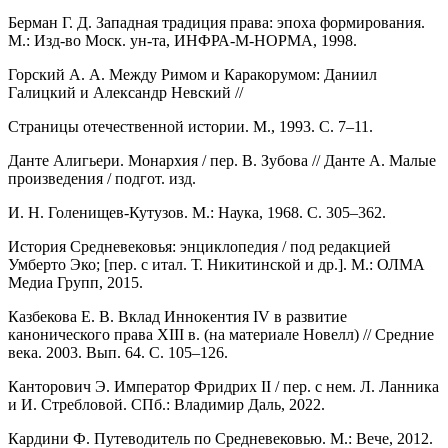
Берман Г. Д. Западная традиция права: эпоха формирования.
М.: Изд-во Моск. ун-та, ИНФРА-М-НОРМА, 1998.
Горский А. А. Между Римом и Каракорумом: Даниил
Галицкий и Александр Невский //
Страницы отечественной истории. М., 1993. С. 7–11.
Данте Алигьери. Монархия / пер. В. Зубова // Данте А. Малые
произведения / подгот. изд.
И. Н. Голенищев-Кутузов. М.: Наука, 1968. С. 305–362.
История Средневековья: энциклопедия / под редакцией
Умберто Эко; [пер. с итал. Т. Никитинской и др.]. М.: ОЛМА
Медиа Групп, 2015.
Казбекова Е. В. Вклад Иннокентия IV в развитие
канонического права XIII в. (на материале Новелл) // Средние
века. 2003. Вып. 64. С. 105–126.
Канторович Э. Император Фридрих II / пер. с нем. Л. Ланника
и И. Стребловой. СПб.: Владимир Даль, 2022.
Кардини Ф. Путеводитель по Средневековью. М.: Вече, 2012.