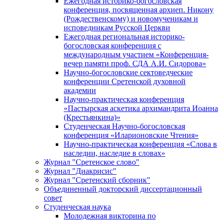
Ежегодная историко-богословская
конференция, посвященная архиеп. Никону
(Рождественскому) и новомученикам и
исповедникам Русской Церкви
Ежегодная региональная историко-
богословская конференция с
международным участием «Конференция-
вечер памяти проф. СДА А.И. Сидорова»
Научно-богословские сектоведческие
конференции Сретенской духовной
академии
Научно-практическая конференция
«Пастырская аскетика архимандрита Иоанна
(Крестьянкина)»
Студенческая Научно-богословская
конференция «Иларионовские Чтения»
Научно-практическая конференция «Cлова в
наследии, наследие в словах»
Журнал "Сретенское слово"
Журнал "Диакрисис"
Журнал "Сретенский сборник"
Объединенный докторский диссертационный
совет
Студенческая наука
Молодежная викторина по