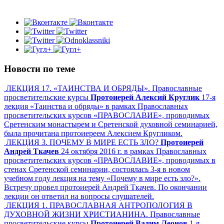
Новости по теме
ЛЕКЦИЯ 17. «ТАИНСТВА И ОБРЯДЫ». Православные
просветительские курсы
Протоиерей Алексий Круглик
17-я
лекция «Таинства и обряды» в рамках Православных
просветительских курсов «ПРАВОСЛАВИЕ», проводимых
Сретенским монастырем и Сретенской духовной семинарией,
была прочитана протоиереем Алексием Кругликом.
ЛЕКЦИЯ 3. ПОЧЕМУ В МИРЕ ЕСТЬ ЗЛО?
Протоиерей
Андрей Ткачев
24 октября 2016 г. в рамках Православных
просветительских курсов «ПРАВОСЛАВИЕ», проводимых в
стенах Сретенской семинарии, состоялась 3-я в новом
учебном году лекция на тему «Почему в мире есть зло?».
Встречу провел протоиерей Андрей Ткачев. По окончании
лекции он ответил на вопросы слушателей.
ЛЕКЦИЯ 1. ПРАВОСЛАВНАЯ АНТРОПОЛОГИЯ В
ДУХОВНОЙ ЖИЗНИ ХРИСТИАНИНА. Православные
просветительские курсы
Протоиерей Вадим Леонов
1-я