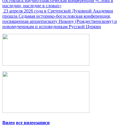
состоялась научно-практическая конференция «Слова в
наследии, наследие в словах»
23 апреля 2026 года в Сретенской Духовной Академии
прошла Седьмая историко-богословская конференция,
посвященная архиепископу Никону (Рождественскому) и
новомученикам и исповедникам Русской Церкви
Видео
все видеозаписи