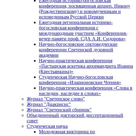
Ежегодная историко-богословская
конференция, посвященная архиеп. Никону
(Рождественскому) и новомученикам и
исповедникам Русской Церкви
Ежегодная региональная историко-
богословская конференция с
международным участием «Конференция-
вечер памяти проф. СДА А.И. Сидорова»
Научно-богословские сектоведческие
конференции Сретенской духовной
академии
Научно-практическая конференция
«Пастырская аскетика архимандрита Иоанна
(Крестьянкина)»
Студенческая Научно-богословская
конференция «Иларионовские Чтения»
Научно-практическая конференция «Cлова в
наследии, наследие в словах»
Журнал "Сретенское слово"
Журнал "Диакрисис"
Журнал "Сретенский сборник"
Объединенный докторский диссертационный
совет
Студенческая наука
Молодежная викторина по