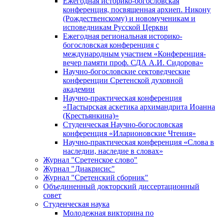
Ежегодная историко-богословская
конференция, посвященная архиеп. Никону
(Рождественскому) и новомученикам и
исповедникам Русской Церкви
Ежегодная региональная историко-
богословская конференция с
международным участием «Конференция-
вечер памяти проф. СДА А.И. Сидорова»
Научно-богословские сектоведческие
конференции Сретенской духовной
академии
Научно-практическая конференция
«Пастырская аскетика архимандрита Иоанна
(Крестьянкина)»
Студенческая Научно-богословская
конференция «Иларионовские Чтения»
Научно-практическая конференция «Cлова в
наследии, наследие в словах»
Журнал "Сретенское слово"
Журнал "Диакрисис"
Журнал "Сретенский сборник"
Объединенный докторский диссертационный
совет
Студенческая наука
Молодежная викторина по