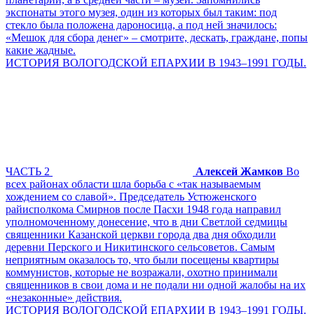
экспонаты этого музея, один из которых был таким: под
стекло была положена дароносица, а под ней значилось:
«Мешок для сбора денег» – смотрите, дескать, граждане, попы
какие жадные.
ИСТОРИЯ ВОЛОГОДСКОЙ ЕПАРХИИ В 1943–1991 ГОДЫ.
ЧАСТЬ 2
Алексей Жамков
Во
всех районах области шла борьба с «так называемым
хождением со славой». Председатель Устюженского
райисполкома Смирнов после Пасхи 1948 года направил
уполномоченному донесение, что в дни Светлой седмицы
священники Казанской церкви города два дня обходили
деревни Перского и Никитинского сельсоветов. Самым
неприятным оказалось то, что были посещены квартиры
коммунистов, которые не возражали, охотно принимали
священников в свои дома и не подали ни одной жалобы на их
«незаконные» действия.
ИСТОРИЯ ВОЛОГОДСКОЙ ЕПАРХИИ В 1943–1991 ГОДЫ.