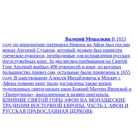
Валерий Мешалкин
В 1653
году по инициативе патриарха Никона на Афон был послан
монах Арсений Суханов, который должен был привезти
греческие рукописи, необходимые для исправления русских
богослужебных книг. За два месяца пребывания на Святой
Горе Арсений выбрал 498 рукописей и книг, из которых
большинство привез сам, остальные были привезены в 1655
году. В царствование Алексея Михайловича в Москву с
Афона помимо книг были доставлены также копии
чудотворных святогорских икон Божией Матери Иверской и
«Троеручицы», выполненные в размер оригинала.
ВЛИЯНИЕ СВЯТОЙ ГОРЫ АФОН НА МОНАШЕСКИЕ
ТРАДИЦИИ ВОСТОЧНОЙ ЕВРОПЫ. ЧАСТЬ 3. АФОН И
РУССКАЯ ПРАВОСЛАВНАЯ ЦЕРКОВЬ