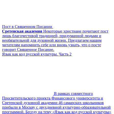
Пост в Священном Писании
Сретенская академия
Некоторые христиане почитают пост
лишь благочестивой традицией, придуманной людьми и
необязательной для духовной жизни. Предлагаем нашим
читателям напомнить себе или вновь узнать, что о посте
говорит Священное Писание.
Язык как код русской культуры. Часть 2
В рамках совместного
Просветительского проекта Финансового университета и
Сретенской духовной академии 46 самарских школьников
прибыли в Москву с двухдневной культурно-образовательной
программой. Беседу на тему «Язык как код русской культуры»