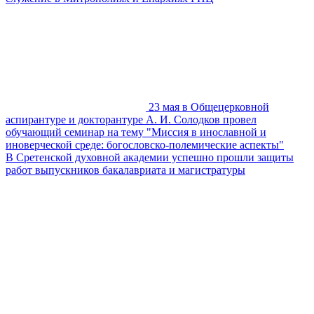
23 мая в Общецерковной
аспирантуре и докторантуре А. И. Солодков провел
обучающий семинар на тему "Миссия в инославной и
иноверческой среде: богословско-полемические аспекты"
В Сретенской духовной академии успешно прошли защиты
работ выпускников бакалавриата и магистратуры