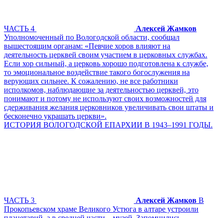
ЧАСТЬ 4
Алексей Жамков
Уполномоченный по Вологодской области, сообщал
вышестоящим органам: «Певчие хоров влияют на
деятельность церквей своим участием в церковных службах.
Если хор сильный, а церковь хорошо подготовлена к службе,
то эмоциональное воздействие такого богослужения на
верующих сильнее. К сожалению, не все работники
исполкомов, наблюдающие за деятельностью церквей, это
понимают и потому не используют своих возможностей для
сдерживания желания церковников увеличивать свои штаты и
бесконечно украшать церкви».
ИСТОРИЯ ВОЛОГОДСКОЙ ЕПАРХИИ В 1943–1991 ГОДЫ.
ЧАСТЬ 3
Алексей Жамков
В
Прокопьевском храме Великого Устюга в алтаре устроили
планетарий, а в средней части – музей. Запомнились