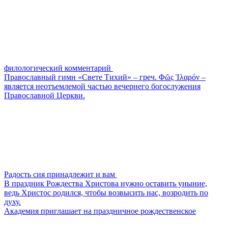
филологический комментарий
Православный гимн «Свете Тихий» – греч. Φῶς Ἱλαρόν –
является неотъемлемой частью вечернего богослужения
Православной Церкви.
Радость сия принадлежит и вам
В праздник Рождества Христова нужно оставить уныние,
ведь Христос родился, чтобы возвысить нас, возродить по
духу.
Академия приглашает на праздничное рождественское