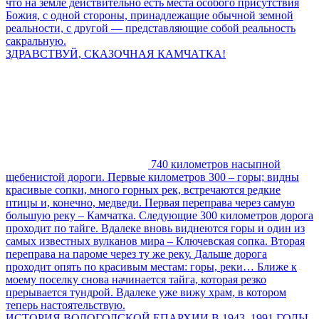
что на земле действительно есть места особого присутствия
Божия, с одной стороны, принадлежащие обычной земной
реальности, с другой — представляющие собой реальность
сакральную.
ЗДРАВСТВУЙ, СКАЗОЧНАЯ КАМЧАТКА!
740 километров насыпной
щебенистой дороги. Первые километров 300 – горы; видны
красивые сопки, много горных рек, встречаются редкие
птицы и, конечно, медведи. Первая переправа через самую
большую реку – Камчатка. Следующие 300 километров дорога
проходит по тайге. Вдалеке вновь виднеются горы и один из
самых известных вулканов мира – Ключевская сопка. Вторая
переправа на пароме через ту же реку. Дальше дорога
проходит опять по красивым местам: горы, реки… Ближе к
моему поселку снова начинается тайга, которая резко
прерывается тундрой. Вдалеке уже вижу храм, в котором
теперь настоятельствую.
ИСТОРИЯ ВОЛОГОДСКОЙ ЕПАРХИИ В 1943–1991 ГОДЫ.