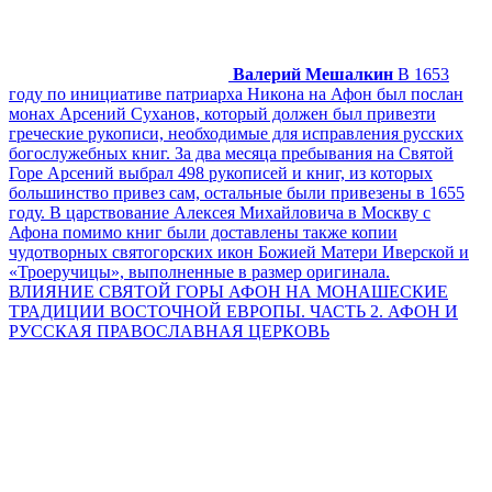
Валерий Мешалкин
В 1653
году по инициативе патриарха Никона на Афон был послан
монах Арсений Суханов, который должен был привезти
греческие рукописи, необходимые для исправления русских
богослужебных книг. За два месяца пребывания на Святой
Горе Арсений выбрал 498 рукописей и книг, из которых
большинство привез сам, остальные были привезены в 1655
году. В царствование Алексея Михайловича в Москву с
Афона помимо книг были доставлены также копии
чудотворных святогорских икон Божией Матери Иверской и
«Троеручицы», выполненные в размер оригинала.
ВЛИЯНИЕ СВЯТОЙ ГОРЫ АФОН НА МОНАШЕСКИЕ
ТРАДИЦИИ ВОСТОЧНОЙ ЕВРОПЫ. ЧАСТЬ 2. АФОН И
РУССКАЯ ПРАВОСЛАВНАЯ ЦЕРКОВЬ