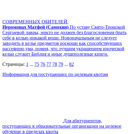
СОВРЕМЕННЫХ ОБИТЕЛЕЙ
Иеромонах Матфей (Самохин)
По уставу Свято-Троицкой
Сергиевой лавры, никто не должен без благословения брать
себе в келью никакой вещи. Новоначальным не следует
заводить в келье предметов роскоши как способствующих
рассеянию ума, помня, что лучшим украшением иноческой
кельи служит Библия и иные душеполезные книги.
Страницы:
1
...
75
76
77
78
79
...
82
Информация для поступающих по целевым квотам
Для абитуриентов,
поступающих в образовательные организации на целевое
обучение в пределах квоты