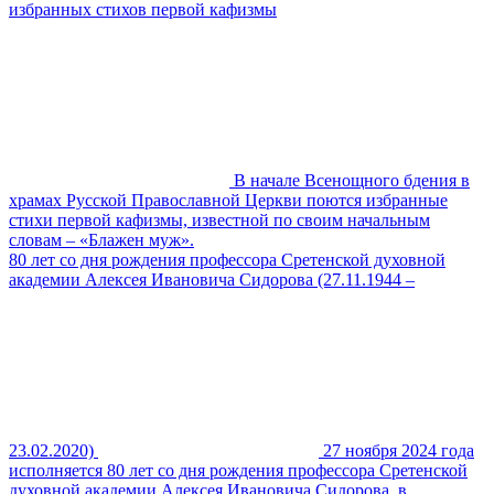
избранных стихов первой кафизмы
В начале Всенощного бдения в
храмах Русской Православной Церкви поются избранные
стихи первой кафизмы, известной по своим начальным
словам – «Блажен муж».
80 лет со дня рождения профессора Сретенской духовной
академии Алексея Ивановича Сидорова (27.11.1944 –
23.02.2020)
27 ноября 2024 года
исполняется 80 лет со дня рождения профессора Сретенской
духовной академии Алексея Ивановича Сидорова, в