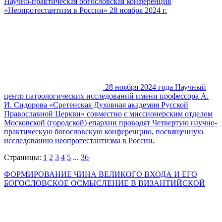
Научно-практическая богословская конференция
«Неопротестантизм в России» 28 ноября 2024 г.
28 ноября 2024 года Научный
центр патрологических исследований имени профессора А.
И. Сидорова «Сретенская Духовная академия Русской
Православной Церкви» совместно с миссионерским отделом
Московской (городской) епархии проводят Четвертую научно-
практическую богословскую конференцию, посвященную
исследованию неопротестантизма в России.
Страницы:
1
2
3
4
5
...
36
ФОРМИРОВАНИЕ ЧИНА ВЕЛИКОГО ВХОДА И ЕГО
БОГОСЛОВСКОЕ ОСМЫСЛЕНИЕ В ВИЗАНТИЙСКОЙ