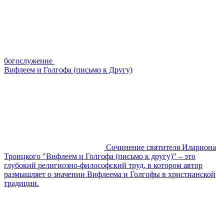
богослужение
Вифлеем и Голгофа (письмо к Другу)
Сочинение святителя Илариона
Троицкого "Вифлеем и Голгофа (письмо к другу)" – это
глубокий религиозно-философский труд, в котором автор
размышляет о значении Вифлеема и Голгофы в христианской
традиции.