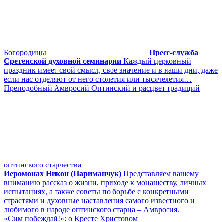
Богородицы
Пресс-служба
Сретенской духовной семинарии
Каждый церковный
праздник имеет свой смысл, свое значение и в наши дни, даже
если нас отделяют от него столетия или тысячелетия…
Преподобный Амвросий Оптинский и расцвет традиций
оптинского старчества
Иеромонах Никон (Париманчук)
Представляем вашему
вниманию рассказ о жизни, приходе к монашеству, личных
испытаниях, а также советы по борьбе с конкретными
страстями и духовные наставления самого известного и
любимого в народе оптинского старца – Амвросия.
«Сим побеждай!»: о Кресте Христовом