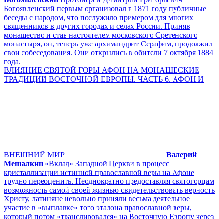
Богоявленский первым организовал в 1871 году публичные
беседы с народом, что послужило примером для многих
священников в других городах и селах России. Приняв
монашество и став настоятелем московского Сретенского
монастыря, он, теперь уже архимандрит Серафим, продолжил
свои собеседования. Они открылись в обители 7 октября 1884
года.
ВЛИЯНИЕ СВЯТОЙ ГОРЫ АФОН НА МОНАШЕСКИЕ
ТРАДИЦИИ ВОСТОЧНОЙ ЕВРОПЫ. ЧАСТЬ 6. АФОН И
ВНЕШНИЙ МИР
Валерий
Мешалкин
«Вклад» Западной Церкви в процесс
кристаллизации истинной православной веры на Афоне
трудно переоценить. Неоднократно предоставляя святогорцам
возможность самой своей жизнью свидетельствовать верность
Христу, латиняне невольно приняли весьма деятельное
участие в «выплавке» того эталона православной веры,
который потом «транслировался» на Восточную Европу через