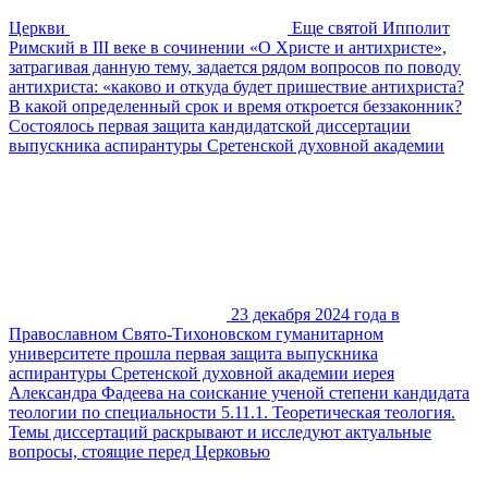
Церкви
Еще святой Ипполит
Римский в III веке в сочинении «О Христе и антихристе»,
затрагивая данную тему, задается рядом вопросов по поводу
антихриста: «каково и откуда будет пришествие антихриста?
В какой определенный срок и время откроется беззаконник?
Состоялось первая защита кандидатской диссертации
выпускника аспирантуры Сретенской духовной академии
23 декабря 2024 года в
Православном Свято-Тихоновском гуманитарном
университете прошла первая защита выпускника
аспирантуры Сретенской духовной академии иерея
Александра Фадеева на соискание ученой степени кандидата
теологии по специальности 5.11.1. Теоретическая теология.
Темы диссертаций раскрывают и исследуют актуальные
вопросы, стоящие перед Церковью