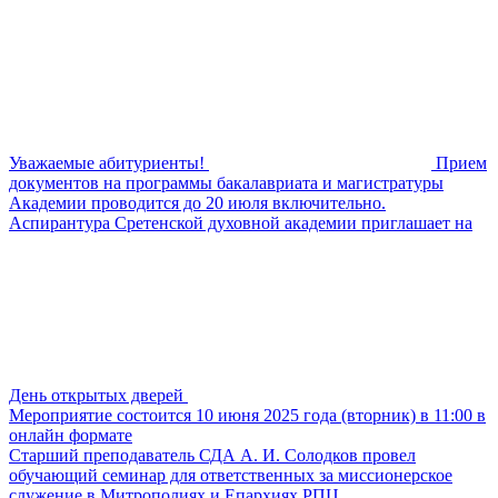
Уважаемые абитуриенты!
Прием
документов на программы бакалавриата и магистратуры
Академии проводится до 20 июля включительно.
Аспирантура Сретенской духовной академии приглашает на
День открытых дверей
Мероприятие состоится 10 июня 2025 года (вторник) в 11:00 в
онлайн формате
Старший преподаватель СДА А. И. Солодков провел
обучающий семинар для ответственных за миссионерское
служение в Митрополиях и Епархиях РПЦ