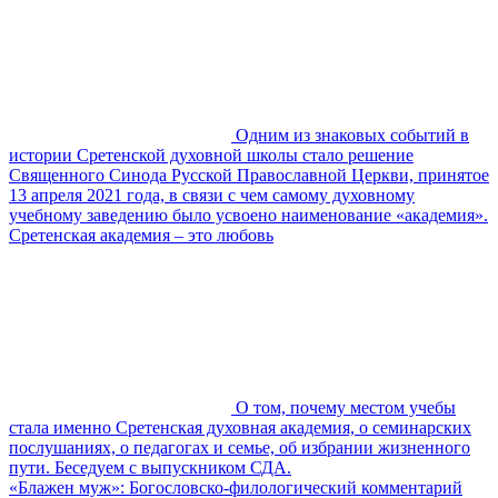
Одним из знаковых событий в
истории Сретенской духовной школы стало решение
Священного Синода Русской Православной Церкви, принятое
13 апреля 2021 года, в связи с чем самому духовному
учебному заведению было усвоено наименование «академия».
Сретенская академия – это любовь
О том, почему местом учебы
стала именно Сретенская духовная академия, о семинарских
послушаниях, о педагогах и семье, об избрании жизненного
пути. Беседуем с выпускником СДА.
«Блажен муж»: Богословско-филологический комментарий