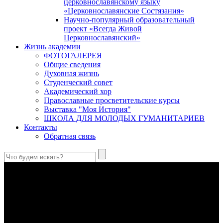
церковнославянскому языку
«Церковнославянские Состязания»
Научно-популярный образовательный
проект «Всегда Живой
Церковнославянский»
Жизнь академии
ФОТОГАЛЕРЕЯ
Общие сведения
Духовная жизнь
Студенческий совет
Академический хор
Православные просветительские курсы
Выставка "Моя История"
ШКОЛА ДЛЯ МОЛОДЫХ ГУМАНИТАРИЕВ
Контакты
Обратная связь
Праведный Феодор Ушаков: «Смерть предпочитаю я
бесчестному служению»
В Федоре Ушакове гармонично соединились железная
дисциплина корабельного командира, гениальный
стратегический дар флотоводца, жертвенное милосердие
благотворителя и кротость истинного молитвенника.
Этимология имени Исидора Севильского и передача греко-