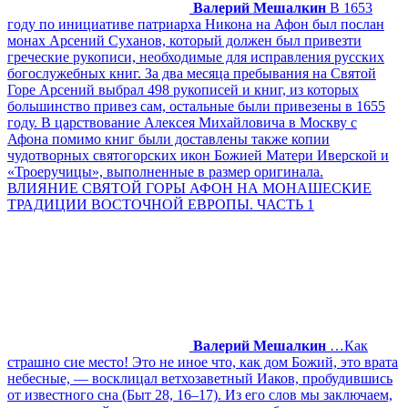
Валерий Мешалкин
В 1653
году по инициативе патриарха Никона на Афон был послан
монах Арсений Суханов, который должен был привезти
греческие рукописи, необходимые для исправления русских
богослужебных книг. За два месяца пребывания на Святой
Горе Арсений выбрал 498 рукописей и книг, из которых
большинство привез сам, остальные были привезены в 1655
году. В царствование Алексея Михайловича в Москву с
Афона помимо книг были доставлены также копии
чудотворных святогорских икон Божией Матери Иверской и
«Троеручицы», выполненные в размер оригинала.
ВЛИЯНИЕ СВЯТОЙ ГОРЫ АФОН НА МОНАШЕСКИЕ
ТРАДИЦИИ ВОСТОЧНОЙ ЕВРОПЫ. ЧАСТЬ 1
Валерий Мешалкин
…Как
страшно сие место! Это не иное что, как дом Божий, это врата
небесные, — восклицал ветхозаветный Иаков, пробудившись
от известного сна (Быт 28, 16–17). Из его слов мы заключаем,