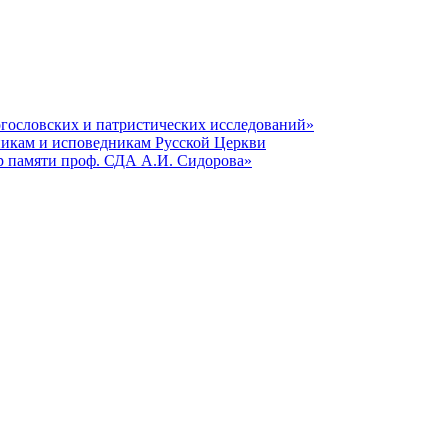
гословских и патристических исследований»
никам и исповедникам Русской Церкви
р памяти проф. СДА А.И. Сидорова»