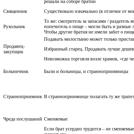
решали на соборе братии
Священник
Существовало изначально (в отличие от м
То же: смотритель за запасами / раздатель 
Рухольник
попечитель о пище – могли быть и разные л
Чтобы другие братия не имели забот о пищ
Подавать милостыню может только приста
Продавец-
Избранный старец. Продавать лучше дешевл
закупщик
Невозможна торговля возле храмов, «где ч
Больничник
Были и больницы, и странноприимницы
Странноприимник
В странноприимнице полагать ту же трапезу
Чреда послушаний
Сменяемые
Если брат усердно трудится – не сменяемые