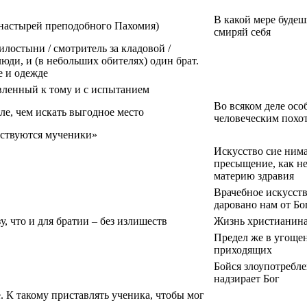
В какой мере буде
онастырей преподобного Пахомия)
смиряй себя
милостыни / смотритель за кладовой /
юди, и (в небольших обителях) один брат.
е и одежде
вленный к тому и с испытанием
Во всяком деле осо
е, чем искать выгодное место
человеческим похо
ествуются мученики»
Искусство сие нима
пресыщение, как н
материю здравия
Врачебное искусств
даровано нам от Бо
, что и для братии – без излишеств
Жизнь христианина
Предел же в угощен
приходящих
Бойся злоупотребле
надзирает Бог
. К такому приставлять ученика, чтобы мог