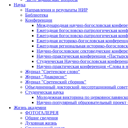
Наука
Направления и результаты НИР
Библиотека
Конференции
Международная научно-богословская конфер
Ежегодная богословско-патрологическая кон
Ежегодная богословско-патрологическая кон
Ежегодная историко-богословская конференц
Ежегодная региональная историко-богословс
Научно-богословские сектоведческие конфер
Научно-практическая конференция «Пастырск
Студенческая Научно-богословская конферен
Научно-практическая конференция «Cлова в н
Журнал "Сретенское слово"
Журнал "Диакрисис"
Журнал "Сретенский сборник"
Объединенный докторский диссертационный совет
Студенческая наука
Молодежная викторина по церковнославянско
Научно-популярный образовательный проект
Жизнь академии
ФОТОГАЛЕРЕЯ
Общие сведения
Духовная жизнь