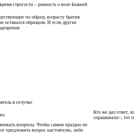
время строгости – ревность о воле Божией
ществующие по образу, возрасту братия
н оставался образцом. И если другие
одозрения
ятель в отлучке
Кто же дал ответ, х
щих
спрашивали>, тот 
зникать вопросы. Чтобы самим праздно не
ог предложить вопрос настоятелю, либо