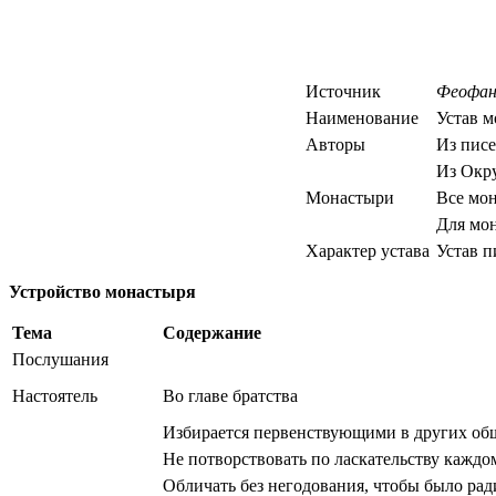
Источник
Феофан
Наименование
Устав м
Авторы
Из писе
Из Окру
Монастыри
Все мон
Для мо
Характер устава
Устав п
Устройство монастыря
Тема
Содержание
Послушания
Настоятель
Во главе братства
Избирается первенствующими в других об
Не потворствовать по ласкательству каждо
Обличать без негодования, чтобы было рад