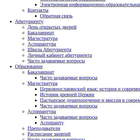
Электронная информационно-образовательная
Контакты
Обратная связь
Абитуриенту
День открытых дверей
Бакалавриат
Магистратура
Аспирантура
Школа Абитуриента
Личный кабинет абитуриента
Часто задаваемые вопросы
Образование
Бакалавриат
Часто задаваемые вопросы
Магистратура
Церковнославянский язык: история и совреме
История древней Церкви
Пастырское душепопечение и миссия в совре
Часто задаваемые вопросы
Аспирантура
Часто задаваемые вопросы
Аспиранту
Преподаватели
Расписание занятий
Часто задаваемые вопросы