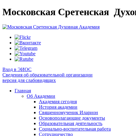
Московская Сретенская
Духо
Вход в ЭИОС
Сведения об образовательной организации
версия для слабовидящих
Главная
Об Академии
Академия сегодня
История академии
Священномученик Иларион
Основополагающие документы
Образовательная деятельность
Социально-воспитательная работа
Сотрудничество