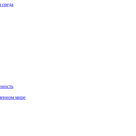
 среда
нность
менном мире