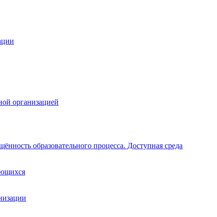
ации
ной организацией
щённость образовательного процесса. Доступная среда
ающихся
анизации