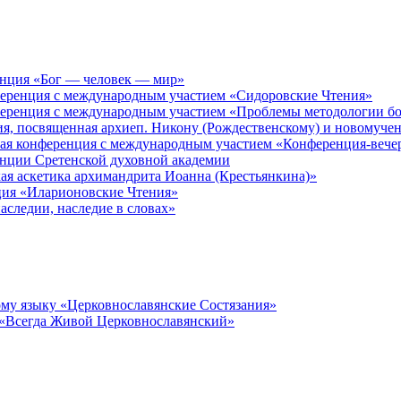
енция «Бог — человек — мир»
ференция с международным участием «Сидоровские Чтения»
ференция с международным участием «Проблемы методологии бо
ия, посвященная архиеп. Никону (Рождественскому) и новомуче
кая конференция с международным участием «Конференция-вече
енции Сретенской духовной академии
ая аскетика архимандрита Иоанна (Крестьянкина)»
ция «Иларионовские Чтения»
аследии, наследие в словах»
му языку «Церковнославянские Состязания»
 «Всегда Живой Церковнославянский»