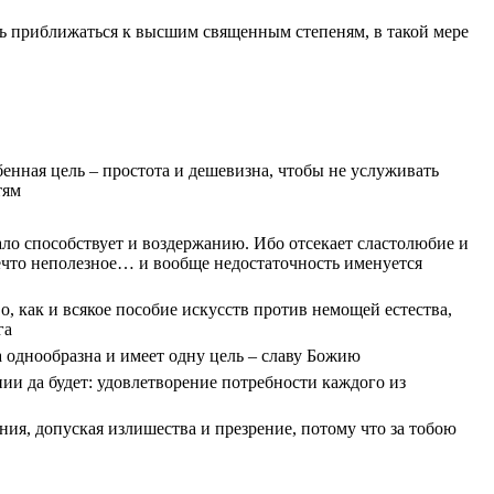
шь приближаться к высшим священным степеням, в такой мере
бенная цель – простота и дешевизна, чтобы не услуживать
тям
ло способствует и воздержанию. Ибо отсекает сластолюбие и
ечто неполезное… и вообще недостаточность именуется
о, как и всякое пособие искусств против немощей естества,
га
 однообразна и имеет одну цель – славу Божию
ии да будет: удовлетворение потребности каждого из
ния, допуская излишества и презрение, потому что за тобою