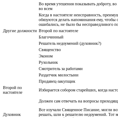
Во время утешения показывать доброту, во 
во всем
Когда в настоятеле неисправность, преиму
обязуются делать напоминания ему, чтобы о
ошибались, не было бы несправедливого п
Другие должности
Второй по настоятеле
Благочинный
Решатель недоумений (духовник?)
Священство
Эконом
Рухольник
Смотритель за работами
Раздатчик милостыни
Продавец-закупщик
Второй по
Избирается собором старейших, когда насто
настоятеле
Должен сам отвечать на вопросы приходя
Все изучали Священное Писание, могли во
Духовник
решать, шли к решателю недоумений. Тот м