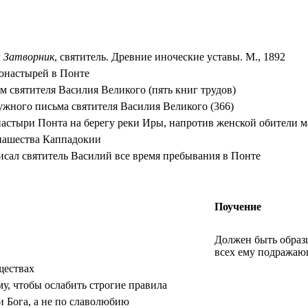
 Затворник
, святитель. Древние иноческие уставы. М., 1892
онастырей в Понте
м святителя Василия Великого (пять книг трудов)
жного письма святителя Василия Великого (366)
астыри Понта на берегу реки Иры, напротив женской обители ма
нашества Каппадокии
исал святитель Василий все время пребывания в Понте
Поучение
Должен быть образц
всех ему подража
ществах
му, чтобы ослабить строгие правила
и Бога, а не по славолюбию