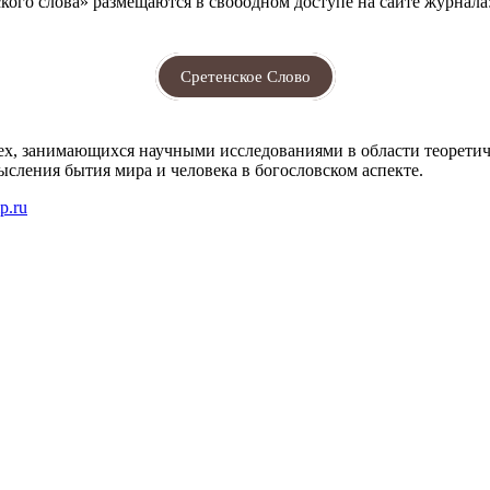
ого слова» размещаются в свободном доступе на сайте журнала
Сретенское Слово
ех, занимающихся научными исследованиями в области теоретиче
ысления бытия мира и человека в богословском аспекте.
p.ru