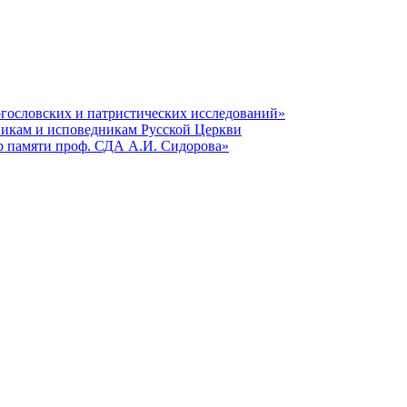
гословских и патристических исследований»
никам и исповедникам Русской Церкви
р памяти проф. СДА А.И. Сидорова»