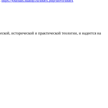
:
https://journals.sdamp.ru/index.php/slovo/index
ской, исторической и практической теологии, и надеется на