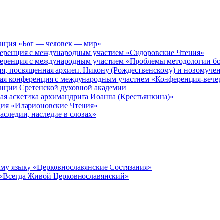
енция «Бог — человек — мир»
ференция с международным участием «Сидоровские Чтения»
ференция с международным участием «Проблемы методологии бо
ия, посвященная архиеп. Никону (Рождественскому) и новомуче
кая конференция с международным участием «Конференция-вече
енции Сретенской духовной академии
ая аскетика архимандрита Иоанна (Крестьянкина)»
ция «Иларионовские Чтения»
аследии, наследие в словах»
му языку «Церковнославянские Состязания»
 «Всегда Живой Церковнославянский»