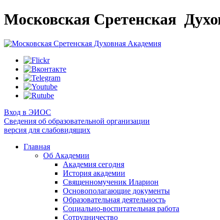
Московская Сретенская
Духо
Вход в ЭИОС
Сведения об образовательной организации
версия для слабовидящих
Главная
Об Академии
Академия сегодня
История академии
Священномученик Иларион
Основополагающие документы
Образовательная деятельность
Социально-воспитательная работа
Сотрудничество