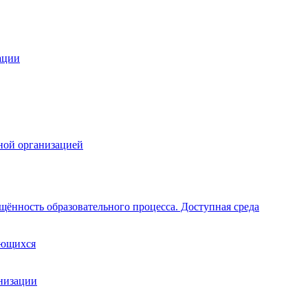
ации
ной организацией
щённость образовательного процесса. Доступная среда
ающихся
анизации