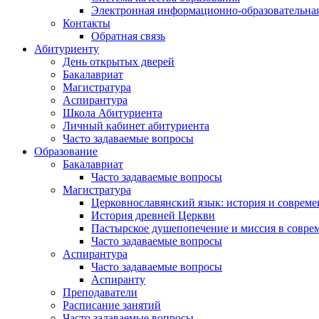
Электронная информационно-образовательная
Контакты
Обратная связь
Абитуриенту
День открытых дверей
Бакалавриат
Магистратура
Аспирантура
Школа Абитуриента
Личный кабинет абитуриента
Часто задаваемые вопросы
Образование
Бакалавриат
Часто задаваемые вопросы
Магистратура
Церковнославянский язык: история и совреме
История древней Церкви
Пастырское душепопечение и миссия в совре
Часто задаваемые вопросы
Аспирантура
Часто задаваемые вопросы
Аспиранту
Преподаватели
Расписание занятий
Часто задаваемые вопросы