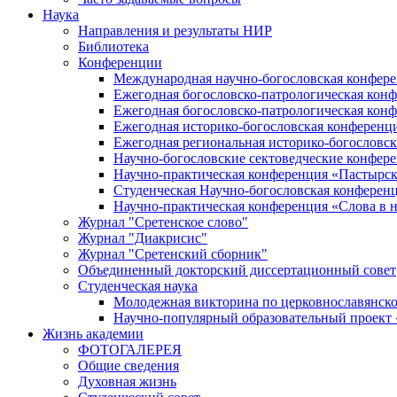
Наука
Направления и результаты НИР
Библиотека
Конференции
Международная научно-богословская конфер
Ежегодная богословско-патрологическая кон
Ежегодная богословско-патрологическая кон
Ежегодная историко-богословская конференц
Ежегодная региональная историко-богословс
Научно-богословские сектоведческие конфер
Научно-практическая конференция «Пастырск
Студенческая Научно-богословская конферен
Научно-практическая конференция «Cлова в н
Журнал "Сретенское слово"
Журнал "Диакрисис"
Журнал "Сретенский сборник"
Объединенный докторский диссертационный совет
Студенческая наука
Молодежная викторина по церковнославянско
Научно-популярный образовательный проект
Жизнь академии
ФОТОГАЛЕРЕЯ
Общие сведения
Духовная жизнь