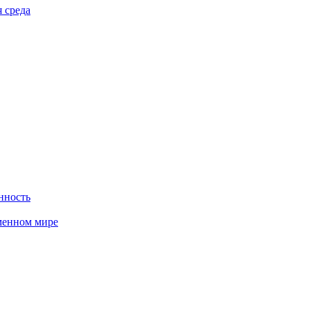
 среда
нность
менном мире