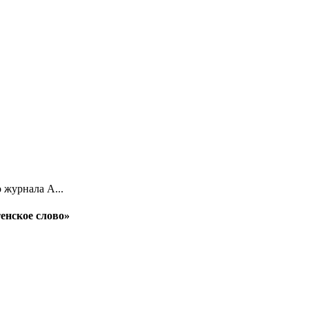
журнала А...
енское слово»