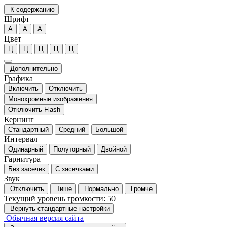
К содержанию
Шрифт
А
А
А
Цвет
Ц
Ц
Ц
Ц
Ц
Дополнительно
Графика
Включить
Отключить
Монохромные изображения
Отключить Flash
Кернинг
Стандартный
Средний
Большой
Интервал
Одинарный
Полуторный
Двойной
Гарнитура
Без засечек
С засечками
Звук
Отключить
Тише
Нормально
Громче
Текущий уровень громкости:
50
Вернуть стандартные настройки
Обычная версия сайта