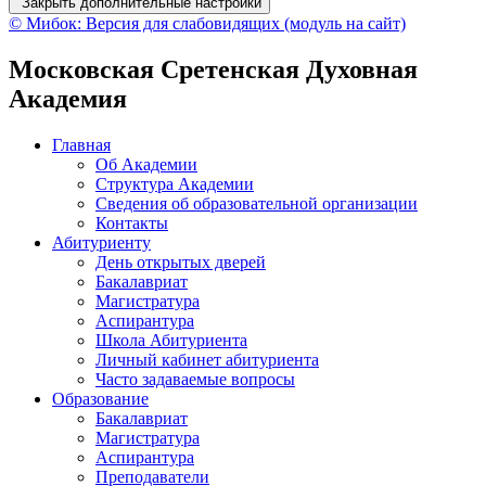
Закрыть дополнительные настройки
© Мибок: Версия для слабовидящих (модуль на сайт)
Московская Сретенская Духовная
Академия
Главная
Об Академии
Структура Академии
Сведения об образовательной организации
Контакты
Абитуриенту
День открытых дверей
Бакалавриат
Магистратура
Аспирантура
Школа Абитуриента
Личный кабинет абитуриента
Часто задаваемые вопросы
Образование
Бакалавриат
Магистратура
Аспирантура
Преподаватели