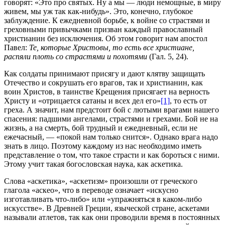
говорят: «Это про святых. Ну а мы — люди немощные, в миру
живем, мы уж так как-нибудь». Это, конечно, глубокое
заблуждение. К ежедневной борьбе, к войне со страстями и
греховными привычками призван каждый православный
христианин без исключения. Об этом говорит нам апостол
Павел:
Те, которые Христовы, то есть все христиане,
распяли плоть со страстями и похотями
(Гал. 5, 24).
Как солдаты принимают присягу и дают клятву защищать
Отечество и сокрушать его врагов, так и христианин, как
воин Христов, в таинстве Крещения присягает на верность
Христу и «отрицается сатаны и всех дел его»
[1]
, то есть от
греха. А значит, нам предстоит бой с лютыми врагами нашего
спасения: падшими ангелами, страстями и грехами. Бой не на
жизнь, а на смерть, бой трудный и ежедневный, если не
ежечасный, — «покой нам только снится». Однако врага надо
знать в лицо. Поэтому каждому из нас необходимо иметь
представление о том, что такое страсти и как бороться с ними.
Этому учит такая богословская наука, как аскетика.
Слова «аскетика», «аскетизм» произошли от греческого
глагола «аскео», что в переводе означает «искусно
изготавливать что-либо» или «упражняться в каком-либо
искусстве». В Древней Греции, языческой стране, аскетами
называли атлетов, так как они проводили время в постоянных