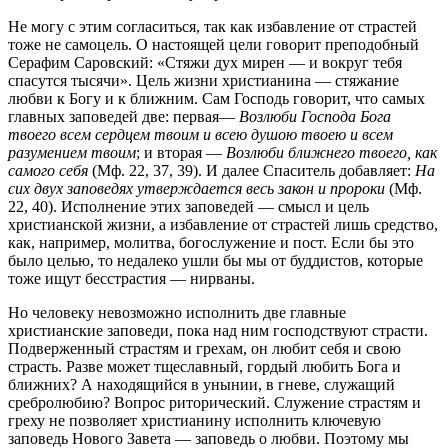
Не могу с этим согласиться, так как избавление от страстей
тоже не самоцель. О настоящей цели говорит преподобный
Серафим Саровский: «Стяжи дух мирен — и вокруг тебя
спасутся тысячи». Цель жизни христианина — стяжание
любви к Богу и к ближним. Сам Господь говорит, что самых
главных заповедей две: первая—
Возлюби Господа Бога
твоего всем сердцем твоим и всею душою твоею и всем
разумением твоим
; и вторая —
Возлюби ближнего твоего, как
самого себя
(Мф. 22, 37, 39). И далее Спаситель добавляет:
На
сих двух заповедях утверждается весь закон и пророки
(Мф.
22, 40). Исполнение этих заповедей — смысл и цель
христианской жизни, а избавление от страстей лишь средство,
как, например, молитва, богослужение и пост. Если бы это
было целью, то недалеко ушли бы мы от буддистов, которые
тоже ищут бесстрастия — нирваны.
Но человеку невозможно исполнить две главные
христианские заповеди, пока над ним господствуют страсти.
Подверженный страстям и грехам, он любит себя и свою
страсть. Разве может тщеславный, гордый любить Бога и
ближних? А находящийся в унынии, в гневе, служащий
сребролюбию? Вопрос риторический. Служение страстям и
греху не позволяет христианину исполнить ключевую
заповедь Нового Завета — заповедь о любви. Поэтому мы