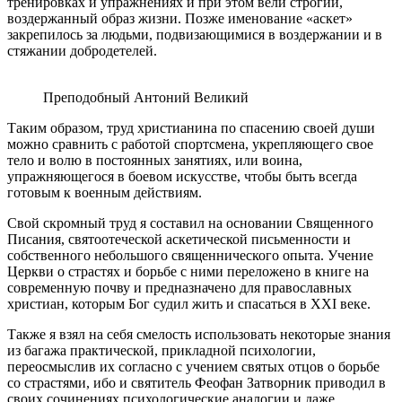
тренировках и упражнениях и при этом вели строгий,
воздержанный образ жизни. Позже именование «аскет»
закрепилось за людьми, подвизающимися в воздержании и в
стяжании добродетелей.
Преподобный Антоний Великий
Таким образом, труд христианина по спасению своей души
можно сравнить с работой спортсмена, укрепляющего свое
тело и волю в постоянных занятиях, или воина,
упражняющегося в боевом искусстве, чтобы быть всегда
готовым к военным действиям.
Свой скромный труд я составил на основании Священного
Писания, святоотеческой аскетической письменности и
собственного небольшого священнического опыта. Учение
Церкви о страстях и борьбе с ними переложено в книге на
современную почву и предназначено для православных
христиан, которым Бог судил жить и спасаться в ХХI веке.
Также я взял на себя смелость использовать некоторые знания
из багажа практической, прикладной психологии,
переосмыслив их согласно с учением святых отцов о борьбе
со страстями, ибо и святитель Феофан Затворник приводил в
своих сочинениях психологические аналогии и даже