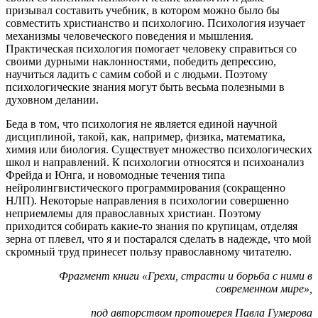
призывал составить учебник, в котором можно было бы
совместить христианство и психологию. Психология изучает
механизмы человеческого поведения и мышления.
Практическая психология помогает человеку справиться со
своими дурными наклонностями, победить депрессию,
научиться ладить с самим собой и с людьми. Поэтому
психологические знания могут быть весьма полезными в
духовном делании.
Беда в том, что психология не является единой научной
дисциплиной, такой, как, например, физика, математика,
химия или биология. Существует множество психологических
школ и направлений. К психологии относятся и психоанализ
Фрейда и Юнга, и новомодные течения типа
нейролингвистического программирования (сокращенно
НЛП). Некоторые направления в психологии совершенно
неприемлемы для православных христиан. Поэтому
приходится собирать какие-то знания по крупицам, отделяя
зерна от плевел, что я и постарался сделать в надежде, что мой
скромный труд принесет пользу православному читателю.
Фрагмент книги «Грехи, страсти и борьба с ними в
современном мире»,
под авторством
протоиерея Павла Гумерова