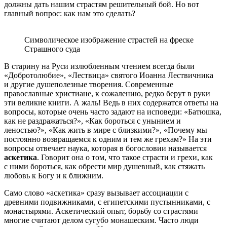
должны дать нашим страстям решительный бой. Но вот
главный вопрос: как нам это сделать?
Символическое изображение страстей на фреске
Страшного суда
В старину на Руси излюбленным чтением всегда были
«Добротолюбие», «Лествица» святого Иоанна Лествичника
и другие душеполезные творения. Современные
православные христиане, к сожалению, редко берут в руки
эти великие книги. А жаль! Ведь в них содержатся ответы на
вопросы, которые очень часто задают на исповеди: «Батюшка,
как не раздражаться?», «Как бороться с унынием и
леностью?», «Как жить в мире с близкими?», «Почему мы
постоянно возвращаемся к одним и тем же грехам?» На эти
вопросы отвечает наука, которая в богословии называется
аскетика
. Говорит она о том, что такое страсти и грехи, как
с ними бороться, как обрести мир душевный, как стяжать
любовь к Богу и к ближним.
Само слово «аскетика» сразу вызывает ассоциации с
древними подвижниками, с египетскими пустынниками, с
монастырями. Аскетический опыт, борьбу со страстями
многие считают делом сугубо монашеским. Часто люди