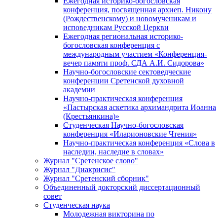
Ежегодная историко-богословская
конференция, посвященная архиеп. Никону
(Рождественскому) и новомученикам и
исповедникам Русской Церкви
Ежегодная региональная историко-
богословская конференция с
международным участием «Конференция-
вечер памяти проф. СДА А.И. Сидорова»
Научно-богословские сектоведческие
конференции Сретенской духовной
академии
Научно-практическая конференция
«Пастырская аскетика архимандрита Иоанна
(Крестьянкина)»
Студенческая Научно-богословская
конференция «Иларионовские Чтения»
Научно-практическая конференция «Cлова в
наследии, наследие в словах»
Журнал "Сретенское слово"
Журнал "Диакрисис"
Журнал "Сретенский сборник"
Объединенный докторский диссертационный
совет
Студенческая наука
Молодежная викторина по