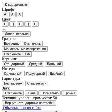
К содержанию
Шрифт
А
А
А
Цвет
Ц
Ц
Ц
Ц
Ц
Дополнительно
Графика
Включить
Отключить
Монохромные изображения
Отключить Flash
Кернинг
Стандартный
Средний
Большой
Интервал
Одинарный
Полуторный
Двойной
Гарнитура
Без засечек
С засечками
Звук
Отключить
Тише
Нормально
Громче
Текущий уровень громкости:
50
Вернуть стандартные настройки
Обычная версия сайта