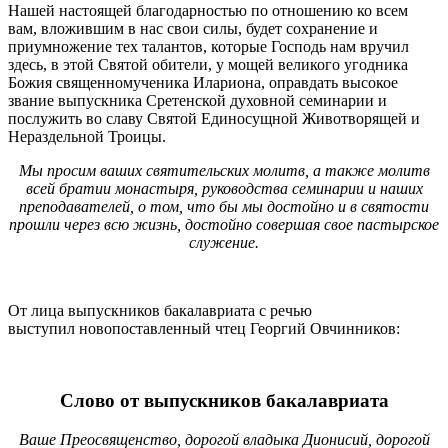
Нашей настоящей благодарностью по отношению ко всем
вам, вложившим в нас свои силы, будет сохранение и
приумножение тех талантов, которые Господь нам вручил
здесь, в этой Святой обители, у мощей великого угодника
Божия священномученика Илариона, оправдать высокое
звание выпускника Сретенской духовной семинарии и
послужить во славу Святой Единосущной Животворящей и
Нераздельной Троицы.
Мы просим ваших святительских молитв, а также молитв
всей братии монастыря, руководства семинарии и наших
преподавателей, о том, что бы мы достойно и в святости
прошли через всю жизнь, достойно совершая свое пастырское
служение.
От лица выпускников бакалавриата с речью
выступил новопоставленный чтец Георгий Овчинников:
Слово от выпускников бакалавриата
Ваше Преосвященство, дорогой владыка Дионисий, дорогой