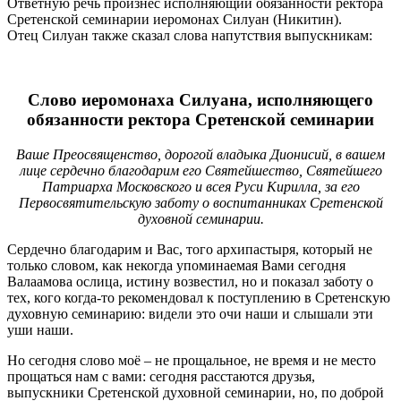
Ответную речь произнес исполняющий обязанности ректора
Сретенской семинарии иеромонах Силуан (Никитин).
Отец Силуан также сказал слова напутствия выпускникам:
Слово иеромонаха Силуана, исполняющего
обязанности ректора Сретенской семинарии
Ваше Преосвященство, дорогой владыка Дионисий, в вашем
лице сердечно благодарим его Святейшество, Святейшего
Патриарха Московского и всея Руси Кирилла, за его
Первосвятительскую заботу о воспитанниках Сретенской
духовной семинарии.
Сердечно благодарим и Вас, того архипастыря, который не
только словом, как некогда упоминаемая Вами сегодня
Валаамова ослица, истину возвестил, но и показал заботу о
тех, кого когда-то рекомендовал к поступлению в Сретенскую
духовную семинарию: видели это очи наши и слышали эти
уши наши.
Но сегодня слово моё – не прощальное, не время и не место
прощаться нам с вами: сегодня расстаются друзья,
выпускники Сретенской духовной семинарии, но, по доброй