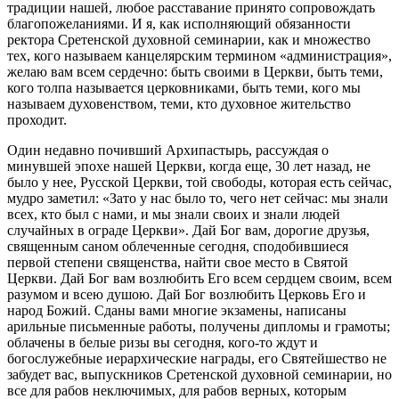
традиции нашей, любое расставание принято сопровождать
благопожеланиями. И я, как исполняющий обязанности
ректора Сретенской духовной семинарии, как и множество
тех, кого называем канцелярским термином «администрация»,
желаю вам всем сердечно: быть своими в Церкви, быть теми,
кого толпа называется церковниками, быть теми, кого мы
называем духовенством, теми, кто духовное жительство
проходит.
Один недавно почивший Архипастырь, рассуждая о
минувшей эпохе нашей Церкви, когда еще, 30 лет назад, не
было у нее, Русской Церкви, той свободы, которая есть сейчас,
мудро заметил: «Зато у нас было то, чего нет сейчас: мы знали
всех, кто был с нами, и мы знали своих и знали людей
случайных в ограде Церкви». Дай Бог вам, дорогие друзья,
священным саном облеченные сегодня, сподобившиеся
первой степени священства, найти свое место в Святой
Церкви. Дай Бог вам возлюбить Его всем сердцем своим, всем
разумом и всею душою. Дай Бог возлюбить Церковь Его и
народ Божий. Сданы вами многие экзамены, написаны
арильные письменные работы, получены дипломы и грамоты;
облачены в белые ризы вы сегодня, кого-то ждут и
богослужебные иерархические награды, его Святейшество не
забудет вас, выпускников Сретенской духовной семинарии, но
все для рабов неключимых, для рабов верных, которым