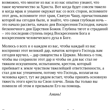
возможно, что многие из вас и из нас опытно узнают, что
такое мученичество за Христа. Вот когда будет совсем тяжело
и когда мрак и уныние окружат вас со всех сторон, вспомните
этот день, вспомните этот храм, Святую Чашу, причастниками
которой вы сегодня были, и знайте, что самая глубокая ночь –
это начало рассвета, начало дня Воскресения Господня, начало
бесконечного дня Царствия Божия. Глубина тягот и страданий
– это последняя ступень перед Воскресением Бога и
воскресением человеческого духа в Боге.
Молюсь о всех и о каждом из вас, чтобы каждый из вас
воспринял этот великий дар, начаток которого Господь вам
сегодня вручил, – дар священства в Церкви. Молюсь о том,
чтобы вы сохранили этот дар и чтобы он для вас стал не
тяжким искушением, испытанием, крестом, который
прибивает к земле чувством тяжелейшей ответственности, а
стал для вас утешением, потому что Господь, возлагая на
человека крест, тут же рядом встает, чтобы принять основную
тяжесть этого креста на Свои плечи. Лишь бы только вы
помнили об этом и призывали Его на помощь.
Аминь!