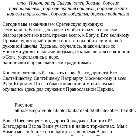
отец Иоанн, отец Силуан, отец Зосима, дорогие
преподаватели, дорогие братия обители, дорогие гости
нашего торжества, дорогие собратья, дорогие родители!
Сегодня мы заканчиваем Сретенскую духовную
семинарию. В этот день хочется обратиться со словами
благодарности ко всем, прежде всего, к Богу и Его великому
Промыслу, который привел нас в стены обители и нашей
духовной школы. Здесь мы обучались, знакомились со
многими удивительными людьми, открывали для себя знание
о Боге, укреплялись в вере,
наполнялись православными традициями.
Конечно, хотелось бы сказать слова благодарности Его
Святейшеству, Святейшему Патриарху Московскому и всея
Руси Кириллу. По его благословению и молитвам мы
обучались здесь для служения Православной Церкви.
Рисунок:
http://sdsmp.ru/upload/iblock/5fa/5faaf2b040c4e3b0ea1b1d8f
Ваше Преосвященство, дорогой владыка Дионисий!
Благодарим Вас за Ваше участие в наших торжествах. Мы с
Вами смогли ближе познакомиться во время Вашего