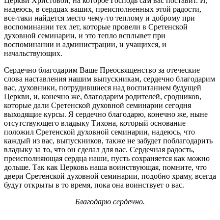
Церкви Христовой, на которое Господь сам вас поставит. И,
надеюсь, в сердцах ваших, преисполненных этой радости,
все-таки найдется место чему-то теплому и доброму при
воспоминании тех лет, которые провели в Сретенской
духовной семинарии, и это тепло всплывет при
воспоминании и администрации, и учащихся, и
начальствующих.
Сердечно благодарим Ваше Преосвященство за отеческие
слова наставления нашим выпускникам, сердечно благодарим
вас, духовники, потрудившиеся над воспитанием будущей
Церкви, и, конечно же, благодарим родителей, сродников,
которые дали Сретенской духовной семинарии сегодня
выходящие курсы. Я сердечно благодарю, конечно же, ныне
отсутствующего владыку Тихона, который основание
положил Сретенской духовной семинарии, надеюсь, что
каждый из вас, выпускников, также не забудет поблагодарить
владыку за то, что он сделал для вас. Сердечная радость,
преисполняющая сердца наши, пусть сохраняется как можно
дольше. Так как Церковь наша воинствующая, помните, что
двери Сретенской духовной семинарии, подобно храму, всегда
будут открыты в то время, пока она воинствует о вас.
Благодарю сердечно.