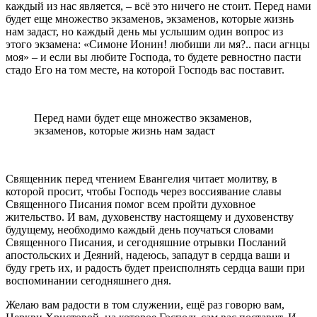
каждый из нас является, – всё это ничего не стоит. Перед нами
будет еще множество экзаменов, экзаменов, которые жизнь
нам задаст, но каждый день мы услышим один вопрос из
этого экзамена: «Симоне Ионин! любиши ли мя?.. паси агнцы
моя» – и если вы любите Господа, то будете ревностно пасти
стадо Его на том месте, на которой Господь вас поставит.
Перед нами будет еще множество экзаменов,
экзаменов, которые жизнь нам задаст
Священник перед чтением Евангелия читает молитву, в
которой просит, чтобы Господь через воссиявание славы
Священного Писания помог всем пройти духовное
жительство. И вам, духовенству настоящему и духовенству
будущему, необходимо каждый день поучаться словами
Священного Писания, и сегодняшние отрывки Посланий
апостольских и Деяний, надеюсь, западут в сердца ваши и
буду греть их, и радость будет преисполнять сердца ваши при
воспоминании сегодняшнего дня.
Желаю вам радости в том служении, ещё раз говорю вам,