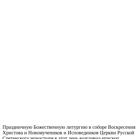
Праздничную Божественную литургию в соборе Воскресения
Христова и Новомучеников и Исповедников Церкви Русской
Сретенского монастыря в этот день возглавил епископ