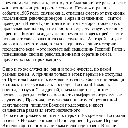
временем стал служить, потому что был занят, все реже и реже
– и в конце концов перестал совсем. Потом – страшные
события 1905 года, снятие сана, страшная смерть от рук своих
подельников-революционеров. Первый священник – святой
праведный Иоанн Кронштадтский, имя которого знает весь
православный народ, и не просто знает, а чувствует, что он, у
Престола Божия находясь, одновременно и здесь пребывает и
исполняет свое священническое служение. А второй – и уже
мало кто знает это имя, только люди, изучающие историю
последнего века, – это несчастный священник Георгий Гапон,
повешенный своими революционными соратниками за
предательство и провокацию.
Одно и то же служение, одни и те же чувства, но какой
разный конец! А причина только в этом: первый не отступал
от Престола Божия и, в каждый момент слабости или немощи
хватаясь за него, взывал к Господу: ‟Господи! Помоги,
очисти, вразуми!” – а другой, сначала один раз, потом
несколько раз дав себе возможность комфортно отдохнуть от
служения у Престола, не оставляя при этом общественной
деятельности, лишился Божией поддержки, и крест
священства раздавил этого несчастного.
Вы все пострижены во чтецы в церкви Воскресения Господня
и святых Новомучеников и Исповедников Русской Церкви.
Это еще одно напоминание вам и еще один завет. Вполне