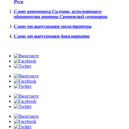
Руси
Слово иеромонаха Силуана, исполняющего
обязанности ректора Сретенской с
еминарии
Слово от выпускников
магистратуры
Слово от выпускников
бакалавриата