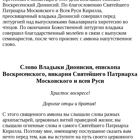
Воскресенский Дионисий. По благословению Святейшего
Патриарха Московского и Всея Руси Кирилла,
преосвященный владыка Дионисий совершил перед
литургией над выпускниками бакалавриата хиротесию во
чтецов. По окончании Божественной литургии владыка
совершил благодарственный молебен в связи с выпуском
семинаристов, после чего произнес с амвона напутственное
слово.
Слово Владыки Дионисия, епископа
Воскресенского, викария Святейшего Патриарха
Московского и всея Руси
Христос воскресе!
Дорогие отцы и братия!
С этого священного амвона вы слышали слова разных
архипастырей, церковных витий праведной жизни; вы
слышали огненные слова и самого Святейшего Патриарха
Кирилла. Поэтому мне, имеющему послушание сказать вам
нечто перед тем, как вы вступите на путь своего церковного