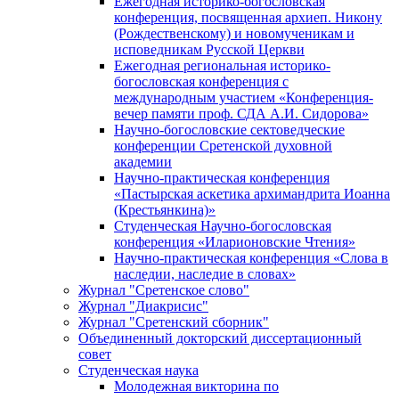
Ежегодная историко-богословская
конференция, посвященная архиеп. Никону
(Рождественскому) и новомученикам и
исповедникам Русской Церкви
Ежегодная региональная историко-
богословская конференция с
международным участием «Конференция-
вечер памяти проф. СДА А.И. Сидорова»
Научно-богословские сектоведческие
конференции Сретенской духовной
академии
Научно-практическая конференция
«Пастырская аскетика архимандрита Иоанна
(Крестьянкина)»
Студенческая Научно-богословская
конференция «Иларионовские Чтения»
Научно-практическая конференция «Cлова в
наследии, наследие в словах»
Журнал "Сретенское слово"
Журнал "Диакрисис"
Журнал "Сретенский сборник"
Объединенный докторский диссертационный
совет
Студенческая наука
Молодежная викторина по