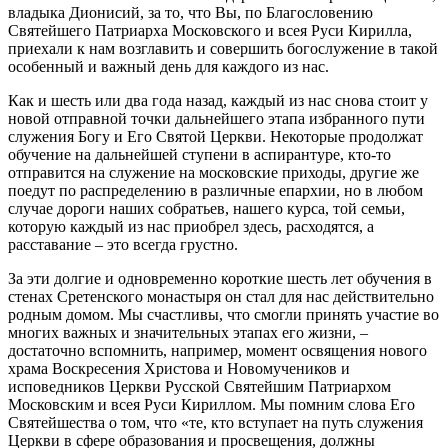
владыка Дионисий, за то, что Вы, по Благословению
Святейшего Патриарха Московского и всея Руси Кирилла,
приехали к нам возглавить и совершить богослужение в такой
особенный и важный день для каждого из нас.
Как и шесть или два года назад, каждый из нас снова стоит у
новой отправной точки дальнейшего этапа избранного пути
служения Богу и Его Святой Церкви. Некоторые продолжат
обучение на дальнейшей ступени в аспирантуре, кто-то
отправится на служение на московские приходы, другие же
поедут по распределению в различные епархии, но в любом
случае дороги наших собратьев, нашего курса, той семьи,
которую каждый из нас приобрел здесь, расходятся, а
расставание – это всегда грустно.
За эти долгие и одновременно короткие шесть лет обучения в
стенах Сретенского монастыря он стал для нас действительно
родным домом. Мы счастливы, что смогли принять участие во
многих важных и значительных этапах его жизни, –
достаточно вспомнить, например, момент освящения нового
храма Воскресения Христова и Новомучеников и
исповедников Церкви Русской Святейшим Патриархом
Московским и всея Руси Кириллом. Мы помним слова Его
Святейшества о том, что «те, кто вступает на путь служения
Церкви в сфере образования и просвещения, должны