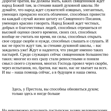
Дорогие братия, вы должны знать, каких священников ждет
народ Божий там, за стенами вашей духовной школы. Не
думайте, что народ ждет служителей изящных, элегантных,
умеющих прекрасно носить облачение, способных привести
на каждый случай жизни цитату из Священного Писания,
умеющих красиво говорить. Народ Божий ждет честных,
добрых и благочестивых людей, способных отрешиться от
высокой оценки своего времени, своих сил, способных
вообще не считать ни время, ни силы, способных открыть
свое сердце скорби и нужде, способных слышать и слушать. И
вас не просто ждут там, за стенами духовной школы, – вас
заждались уже! Ждут и надеются, что увидят именно таких
пастырей. Среди служащих сейчас священников большинство
таких: многие из них сразу стали ревностными и поняли
смысл своего служения, многих Господь провел через скорби,
через испытания, но, братия, нас мало, нас не хватает на всех.
И вы – наша помощь сейчас, а в будущем и наша смена.
Здесь, у Престола, вы способны обновиться духом;
только здесь и нигде больше
Но невозможно исполнить пастырские задачи человеческими