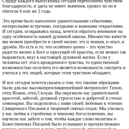
Сердце каждого выпускника сегодня переполнено чувством
благодарности, и здесь не имеет значения, провел ли он в
обители 6 или же 2 года.
Это время было наполнено удивительными событиями,
интересными встречами, поездками и важными открытиями.
И сегодня, оглядываясь назад, хочется обратить внимание на
одну особенность нашей духовной школы. Множество качеств
мы можем приобрести в своей жизни: это и знания, и опыт, и
дружба. Но есть и то, что особенно ценно – это чувство
радости жизни в Боге и присущей ей красоты, если можно так
выразиться, вкус к настоящей духовной жизни. Если у
человека нет этого врожденного чувства, то единственной
возможностью получить его является возможность смотреть и
учиться у тех людей, которые этим чувством обладают.
И вот сегодня хочется сказать о том, что такими образцами
были для нас высокопреосвященнейший митрополит Тихон,
отец Иоанн, отец Силуан. Вы окружили нас удивительной
красотой, заботой, должной строгостью и добротой в стенах
семинарии. Вы поделились с нами своей любовью к чтению
Священного Писания и творений святых отцов. Мы учились
у вас любви к стройному и чинному богослужению, вы
научили нас заботе о том, чтобы каждое слово молитвы и
Божественных Писаний было услышано и прочувствовано