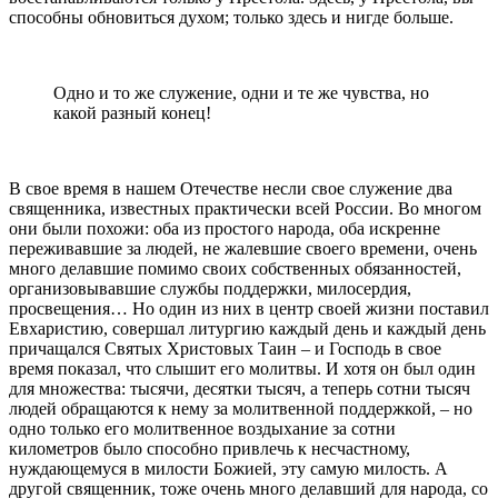
способны обновиться духом; только здесь и нигде больше.
Одно и то же служение, одни и те же чувства, но
какой разный конец!
В свое время в нашем Отечестве несли свое служение два
священника, известных практически всей России. Во многом
они были похожи: оба из простого народа, оба искренне
переживавшие за людей, не жалевшие своего времени, очень
много делавшие помимо своих собственных обязанностей,
организовывавшие службы поддержки, милосердия,
просвещения… Но один из них в центр своей жизни поставил
Евхаристию, совершал литургию каждый день и каждый день
причащался Святых Христовых Таин – и Господь в свое
время показал, что слышит его молитвы. И хотя он был один
для множества: тысячи, десятки тысяч, а теперь сотни тысяч
людей обращаются к нему за молитвенной поддержкой, – но
одно только его молитвенное воздыхание за сотни
километров было способно привлечь к несчастному,
нуждающемуся в милости Божией, эту самую милость. А
другой священник, тоже очень много делавший для народа, со