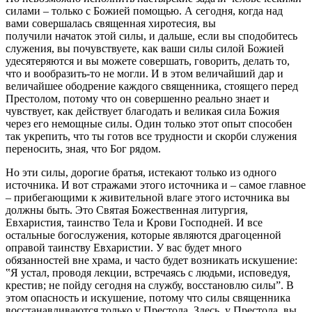
силами – только с Божией помощью. А сегодня, когда над
вами совершалась священная хиротесия, вы
получили начаток этой силы, и дальше, если вы сподобитесь
служения, вы почувствуете, как ваши силы силой Божией
удесятеряются и вы можете совершать, говорить, делать то,
что и вообразить-то не могли. И в этом величайший дар и
величайшее ободрение каждого священника, стоящего перед
Престолом, потому что он совершенно реально знает и
чувствует, как действует благодать и великая сила Божия
через его немощные силы. Один только этот опыт способен
так укрепить, что ты готов все трудности и скорби служения
переносить, зная, что Бог рядом.
Но эти силы, дорогие братья, истекают только из одного
источника. И вот стражами этого источника и – самое главное
– прибегающими к живительной влаге этого источника вы
должны быть. Это Святая Божественная литургия,
Евхаристия, таинство Тела и Крови Господней. И все
остальные богослужения, которые являются драгоценной
оправой таинству Евхаристии. У вас будет много
обязанностей вне храма, и часто будет возникать искушение:
‟Я устал, проводя лекции, встречаясь с людьми, исповедуя,
крестив; не пойду сегодня на службу, восстановлю силы”. В
этом опасность и искушение, потому что силы священника
восстанавливаются только у Престола. Здесь, у Престола, вы