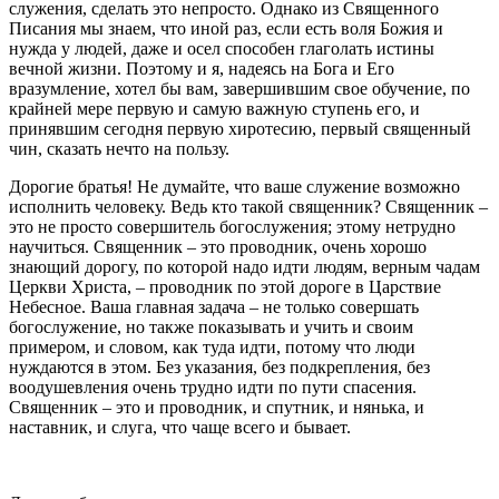
служения, сделать это непросто. Однако из Священного
Писания мы знаем, что иной раз, если есть воля Божия и
нужда у людей, даже и осел способен глаголать истины
вечной жизни. Поэтому и я, надеясь на Бога и Его
вразумление, хотел бы вам, завершившим свое обучение, по
крайней мере первую и самую важную ступень его, и
принявшим сегодня первую хиротесию, первый священный
чин, сказать нечто на пользу.
Дорогие братья! Не думайте, что ваше служение возможно
исполнить человеку. Ведь кто такой священник? Священник –
это не просто совершитель богослужения; этому нетрудно
научиться. Священник – это проводник, очень хорошо
знающий дорогу, по которой надо идти людям, верным чадам
Церкви Христа, – проводник по этой дороге в Царствие
Небесное. Ваша главная задача – не только совершать
богослужение, но также показывать и учить и своим
примером, и словом, как туда идти, потому что люди
нуждаются в этом. Без указания, без подкрепления, без
воодушевления очень трудно идти по пути спасения.
Священник – это и проводник, и спутник, и нянька, и
наставник, и слуга, что чаще всего и бывает.