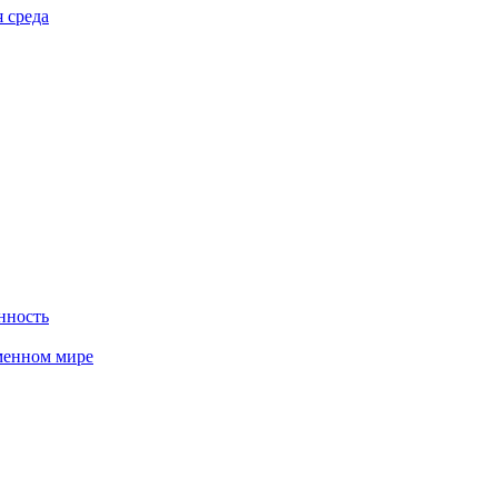
 среда
нность
менном мире