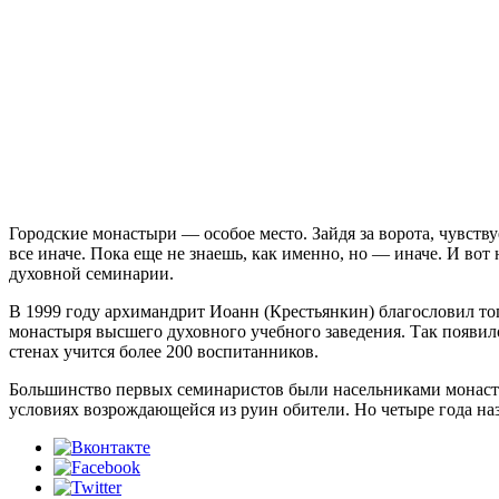
Городские монастыри — особое место. Зайдя за ворота, чувств
все иначе. Пока еще не знаешь, как именно, но — иначе. И во
духовной семинарии.
В 1999 году архимандрит Иоанн (Крестьянкин) благословил тог
монастыря высшего духовного учебного заведения. Так появил
стенах учится более 200 воспитанников.
Большинство первых семинаристов были насельниками монастыр
условиях возрождающейся из руин обители. Но четыре года наз