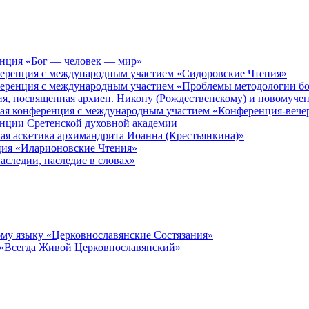
енция «Бог — человек — мир»
ференция с международным участием «Сидоровские Чтения»
ференция с международным участием «Проблемы методологии бо
ия, посвященная архиеп. Никону (Рождественскому) и новомуче
кая конференция с международным участием «Конференция-вече
енции Сретенской духовной академии
ая аскетика архимандрита Иоанна (Крестьянкина)»
ция «Иларионовские Чтения»
аследии, наследие в словах»
му языку «Церковнославянские Состязания»
 «Всегда Живой Церковнославянский»