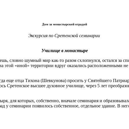
Дом за монастырской оградой
Экскурсия по Сретенской семинарии
Училище в монастыре
уешь, словно шумный мир как-то разом схлопнулся, остался за 
т на этой «иной» территории вдруг оказались расположенными не 
да еще отца Тихона (Шевкунова) просить у Святейшего Патриарх
ось Сретенское высшее духовное училище, через 5 лет преобраз
я, для которых, собственно, вначале семинария и образовывал
ад у семинарии появилось собственное, отдельное здание. В нег