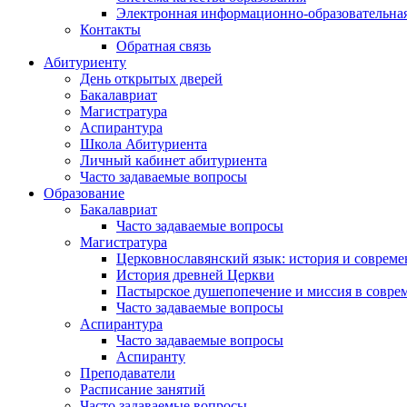
Электронная информационно-образовательная
Контакты
Обратная связь
Абитуриенту
День открытых дверей
Бакалавриат
Магистратура
Аспирантура
Школа Абитуриента
Личный кабинет абитуриента
Часто задаваемые вопросы
Образование
Бакалавриат
Часто задаваемые вопросы
Магистратура
Церковнославянский язык: история и совреме
История древней Церкви
Пастырское душепопечение и миссия в совре
Часто задаваемые вопросы
Аспирантура
Часто задаваемые вопросы
Аспиранту
Преподаватели
Расписание занятий
Часто задаваемые вопросы