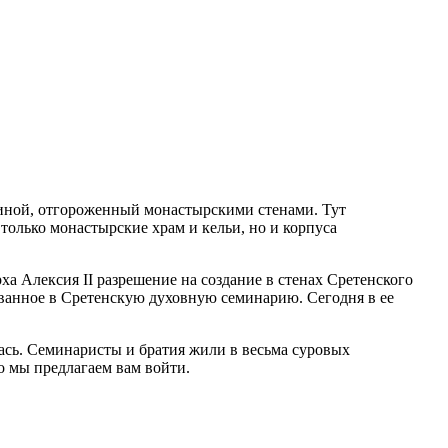
спиной, отгороженный монастырскими стенами. Тут
только монастырские храм и кельи, но и корпуса
а Алексия II разрешение на создание в стенах Сретенского
ованное в Сретенскую духовную семинарию. Сегодня в ее
ась. Семинаристы и братия жили в весьма суровых
о мы предлагаем вам войти.