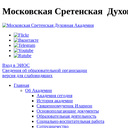
Московская Сретенская
Духо
Вход в ЭИОС
Сведения об образовательной организации
версия для слабовидящих
Главная
Об Академии
Академия сегодня
История академии
Священномученик Иларион
Основополагающие документы
Образовательная деятельность
Социально-воспитательная работа
Сотрудничество