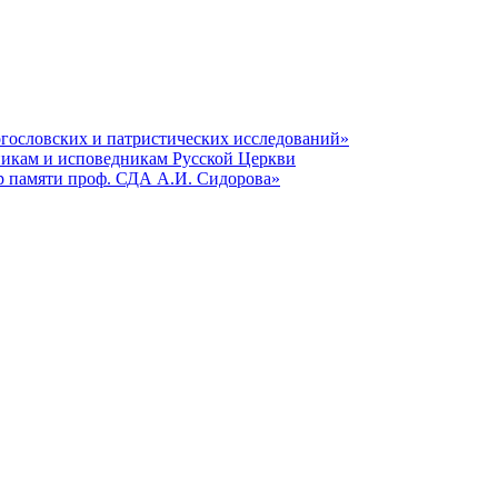
гословских и патристических исследований»
никам и исповедникам Русской Церкви
р памяти проф. СДА А.И. Сидорова»