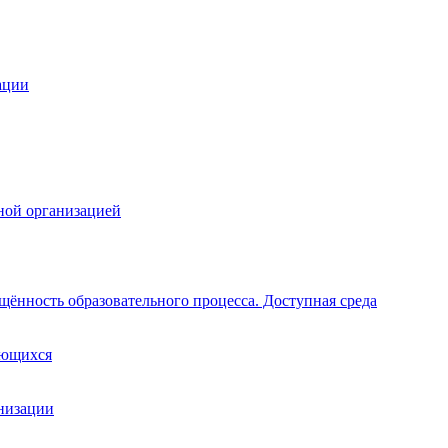
ации
ной организацией
щённость образовательного процесса. Доступная среда
ающихся
анизации