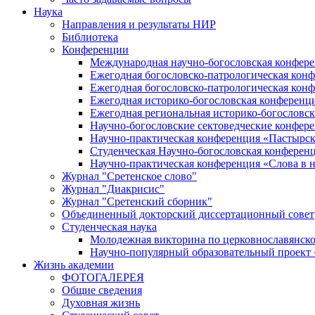
Наука
Направления и результаты НИР
Библиотека
Конференции
Международная научно-богословская конфер
Ежегодная богословско-патрологическая кон
Ежегодная богословско-патрологическая кон
Ежегодная историко-богословская конференц
Ежегодная региональная историко-богословс
Научно-богословские сектоведческие конфер
Научно-практическая конференция «Пастырск
Студенческая Научно-богословская конферен
Научно-практическая конференция «Cлова в н
Журнал "Сретенское слово"
Журнал "Диакрисис"
Журнал "Сретенский сборник"
Объединенный докторский диссертационный совет
Студенческая наука
Молодежная викторина по церковнославянско
Научно-популярный образовательный проект
Жизнь академии
ФОТОГАЛЕРЕЯ
Общие сведения
Духовная жизнь