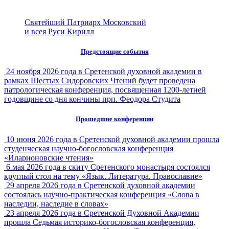
Святейший Патриарх Московский
и всея Руси Кирилл
Предстоящие события
24 ноября 2026 года в Сретенской духовной академии в
рамках Шестых Сидоровских Чтений будет проведена
патрологическая конференция, посвященная 1200-летней
годовщине со дня кончины прп. Феодора Студита
Прошедшие конференции
10 июня 2026 года в Сретенской духовной академии прошла
студенческая научно-богословская конференция
«Иларионовские чтения»
6 мая 2026 года в скиту Сретенского монастыря состоялся
круглый стол на тему «Язык. Литература. Православие»
29 апреля 2026 года в Сретенской духовной академии
состоялась научно-практическая конференция «Слова в
наследии, наследие в словах»
23 апреля 2026 года в Сретенской Духовной Академии
прошла Седьмая историко-богословская конференция,