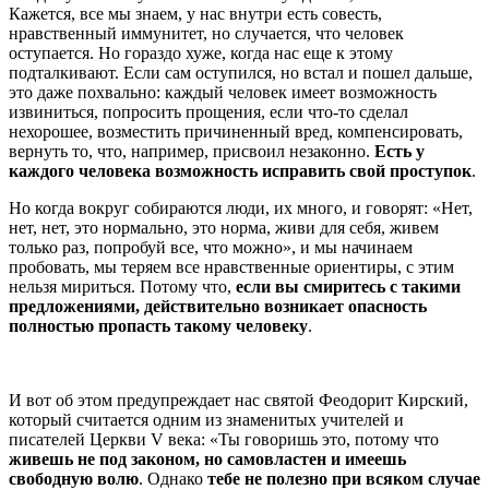
Кажется, все мы знаем, у нас внутри есть совесть,
нравственный иммунитет, но случается, что человек
оступается. Но гораздо хуже, когда нас еще к этому
подталкивают. Если сам оступился, но встал и пошел дальше,
это даже похвально: каждый человек имеет возможность
извиниться, попросить прощения, если что-то сделал
нехорошее, возместить причиненный вред, компенсировать,
вернуть то, что, например, присвоил незаконно.
Есть у
каждого человека возможность исправить свой проступок
.
Но когда вокруг собираются люди, их много, и говорят: «Нет,
нет, нет, это нормально, это норма, живи для себя, живем
только раз, попробуй все, что можно», и мы начинаем
пробовать, мы теряем все нравственные ориентиры, с этим
нельзя мириться. Потому что,
если вы смиритесь с такими
предложениями, действительно возникает опасность
полностью пропасть такому человеку
.
И вот об этом предупреждает нас святой Феодорит Кирский,
который считается одним из знаменитых учителей и
писателей Церкви V века: «Ты говоришь это, потому что
живешь не под законом, но самовластен и имеешь
свободную волю
. Однако
тебе не полезно при всяком случае