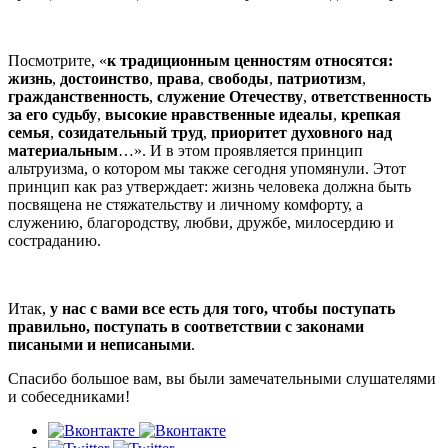
Посмотрите, «
к традиционным ценностям относятся:
жизнь
,
достоинство
,
права
,
свободы
,
патриотизм
,
гражданственность
,
служение Отечеству
,
ответственность
за его судьбу
,
высокие нравственные идеалы
,
крепкая
семья
,
созидательный труд
,
приоритет духовного над
материальным
…». И в этом проявляется принцип
альтруизма, о котором мы также сегодня упомянули. Этот
принцип как раз утверждает: жизнь человека должна быть
посвящена не стяжательству и личному комфорту, а
служению, благородству, любви, дружбе, милосердию и
состраданию.
Итак,
у нас с вами все есть для того, чтобы поступать
правильно, поступать в соответствии с законами
писаными и неписаными
.
Спасибо большое вам, вы были замечательными слушателями
и собеседниками!