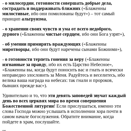
-
о милосердии
,
готовности совершать добрые дела,
сострадать и поддерживать ближних
(«Блаженны
милостивые
, ибо они помилованы будут») – тот самый
принцип
альтруизма
,
-
о хранении своих чувств и ума от всего недоброго,
дурного
(«Блаженны
чистые сердцем
, ибо они Бога узрят»),
-
об умении примирять враждующих
(«Блаженны
миротворцы
, ибо они будут наречены сынами Божиими»),
-
о готовности терпеть гонения за веру
(«Блаженны
изгнанные за правду
, ибо их есть Царство Небесное»,
«Блаженны вы, когда будут поносить вас и гнать и всячески
неправедно злословить за Меня. Радуйтесь и веселитесь, ибо
велика ваша награда на небесах: так гнали и пророков,
бывших прежде вас»).
Удивительно и то, что
эти девять заповедей звучат каждый
день во всех церквях мира во время совершения
Божественной литургии
! Если прислушаться, именно эти
слова Господа можно услышать в исполнении хора почти в
самом начале богослужения. Обратите внимание, когда
пойдете в храм, послушайте.