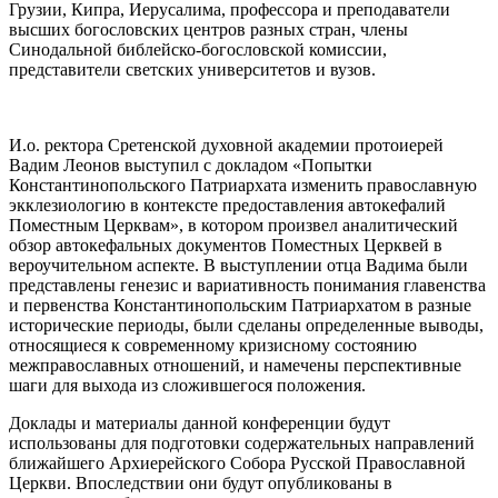
Грузии, Кипра, Иерусалима, профессора и преподаватели
высших богословских центров разных стран, члены
Синодальной библейско-богословской комиссии,
представители светских университетов и вузов.
И.о. ректора Сретенской духовной академии протоиерей
Вадим Леонов выступил с докладом «Попытки
Константинопольского Патриархата изменить православную
экклезиологию в контексте предоставления автокефалий
Поместным Церквам», в котором произвел аналитический
обзор автокефальных документов Поместных Церквей в
вероучительном аспекте. В выступлении отца Вадима были
представлены генезис и вариативность понимания главенства
и первенства Константинопольским Патриархатом в разные
исторические периоды, были сделаны определенные выводы,
относящиеся к современному кризисному состоянию
межправославных отношений, и намечены перспективные
шаги для выхода из сложившегося положения.
Доклады и материалы данной конференции будут
использованы для подготовки содержательных направлений
ближайшего Архиерейского Собора Русской Православной
Церкви. Впоследствии они будут опубликованы в