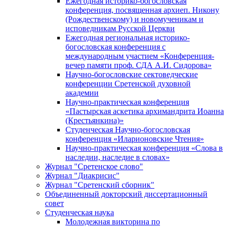
Ежегодная историко-богословская
конференция, посвященная архиеп. Никону
(Рождественскому) и новомученикам и
исповедникам Русской Церкви
Ежегодная региональная историко-
богословская конференция с
международным участием «Конференция-
вечер памяти проф. СДА А.И. Сидорова»
Научно-богословские сектоведческие
конференции Сретенской духовной
академии
Научно-практическая конференция
«Пастырская аскетика архимандрита Иоанна
(Крестьянкина)»
Студенческая Научно-богословская
конференция «Иларионовские Чтения»
Научно-практическая конференция «Cлова в
наследии, наследие в словах»
Журнал "Сретенское слово"
Журнал "Диакрисис"
Журнал "Сретенский сборник"
Объединенный докторский диссертационный
совет
Студенческая наука
Молодежная викторина по