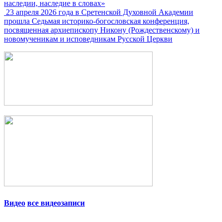
наследии, наследие в словах»
23 апреля 2026 года в Сретенской Духовной Академии
прошла Седьмая историко-богословская конференция,
посвященная архиепископу Никону (Рождественскому) и
новомученикам и исповедникам Русской Церкви
Видео
все видеозаписи