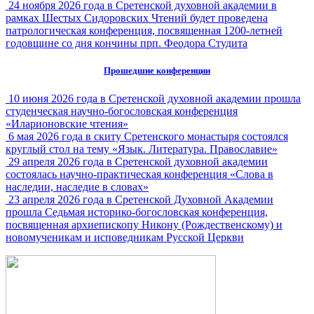
24 ноября 2026 года в Сретенской духовной академии в
рамках Шестых Сидоровских Чтений будет проведена
патрологическая конференция, посвященная 1200-летней
годовщине со дня кончины прп. Феодора Студита
Прошедшие конференции
10 июня 2026 года в Сретенской духовной академии прошла
студенческая научно-богословская конференция
«Иларионовские чтения»
6 мая 2026 года в скиту Сретенского монастыря состоялся
круглый стол на тему «Язык. Литература. Православие»
29 апреля 2026 года в Сретенской духовной академии
состоялась научно-практическая конференция «Слова в
наследии, наследие в словах»
23 апреля 2026 года в Сретенской Духовной Академии
прошла Седьмая историко-богословская конференция,
посвященная архиепископу Никону (Рождественскому) и
новомученикам и исповедникам Русской Церкви