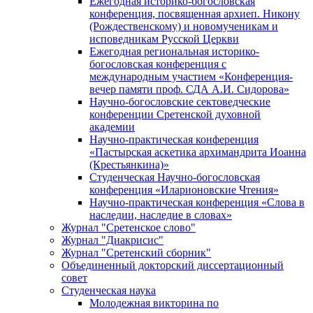
Ежегодная историко-богословская
конференция, посвященная архиеп. Никону
(Рождественскому) и новомученикам и
исповедникам Русской Церкви
Ежегодная региональная историко-
богословская конференция с
международным участием «Конференция-
вечер памяти проф. СДА А.И. Сидорова»
Научно-богословские сектоведческие
конференции Сретенской духовной
академии
Научно-практическая конференция
«Пастырская аскетика архимандрита Иоанна
(Крестьянкина)»
Студенческая Научно-богословская
конференция «Иларионовские Чтения»
Научно-практическая конференция «Cлова в
наследии, наследие в словах»
Журнал "Сретенское слово"
Журнал "Диакрисис"
Журнал "Сретенский сборник"
Объединенный докторский диссертационный
совет
Студенческая наука
Молодежная викторина по