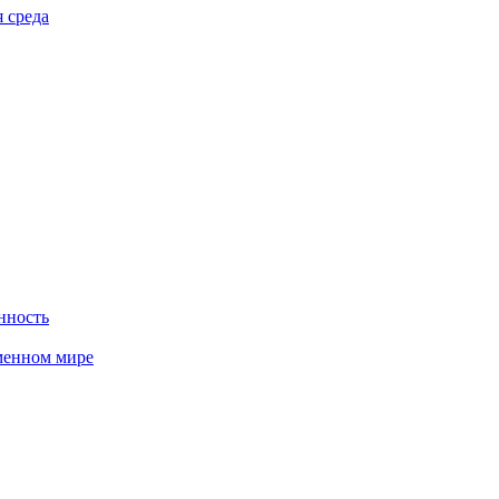
 среда
нность
менном мире