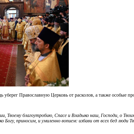
дь уберег Православную Церковь от расколов, а также особые п
и, Твоему благоутробию, Спасе и Владыко наш, Господи, о Твоих
яко Богу, приносим, и умиленно вопием: избави от всех бед люди Т