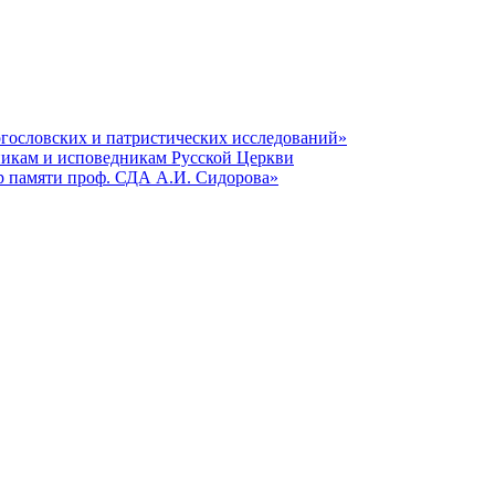
гословских и патристических исследований»
никам и исповедникам Русской Церкви
р памяти проф. СДА А.И. Сидорова»