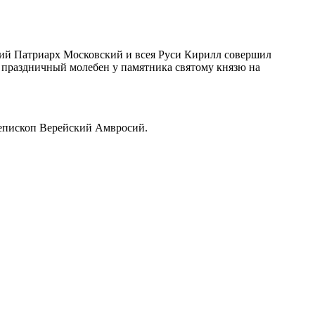
ший Патриарх Московский и всея Руси Кирилл совершил
 праздничный молебен у памятника святому князю на
иепископ Верейский Амвросий.