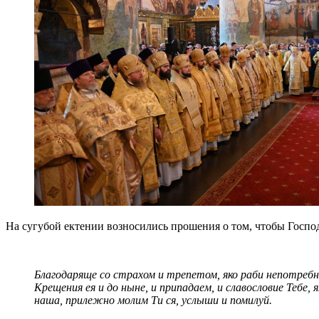
На сугубой ектении возносились прошения о том, чтобы Госпо
Благодаряще со страхом и трепетом, яко раби непотребни
Крещения ея и до ныне, и припадаем, и славословие Тебе, 
наша, прилежно молим Ти ся, услыши и помилуй.