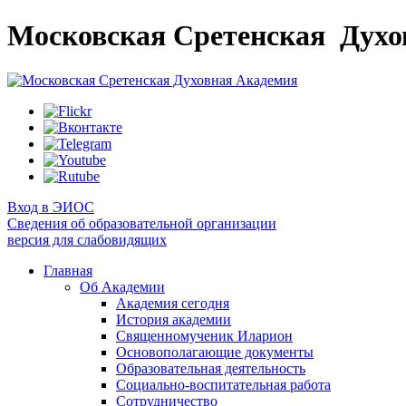
Московская Сретенская
Духо
Вход в ЭИОС
Сведения об образовательной организации
версия для слабовидящих
Главная
Об Академии
Академия сегодня
История академии
Священномученик Иларион
Основополагающие документы
Образовательная деятельность
Социально-воспитательная работа
Сотрудничество