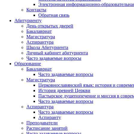
Электронная информационно-образовательная
Контакты
Обратная связь
Абитуриенту
День открытых дверей
Бакалавриат
Магистратура
Аспирантура
Школа Абитуриента
Личный кабинет абитуриента
Часто задаваемые вопросы
Образование
Бакалавриат
Часто задаваемые вопросы
Магистратура
Церковнославянский язык: история и совреме
История древней Церкви
Пастырское душепопечение и миссия в совре
Часто задаваемые вопросы
Аспирантура
Часто задаваемые вопросы
Аспиранту
Преподаватели
Расписание занятий
Часто задаваемые вопросы