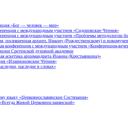
енция «Бог — человек — мир»
ференция с международным участием «Сидоровские Чтения»
ференция с международным участием «Проблемы методологии бо
ия, посвященная архиеп. Никону (Рождественскому) и новомуче
кая конференция с международным участием «Конференция-вече
енции Сретенской духовной академии
ая аскетика архимандрита Иоанна (Крестьянкина)»
ция «Иларионовские Чтения»
аследии, наследие в словах»
му языку «Церковнославянские Состязания»
 «Всегда Живой Церковнославянский»