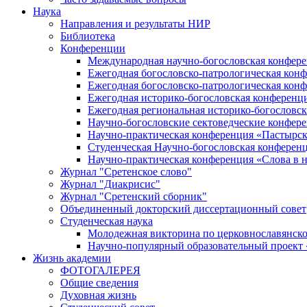
Наука
Направления и результаты НИР
Библиотека
Конференции
Международная научно-богословская конфер
Ежегодная богословско-патрологическая кон
Ежегодная богословско-патрологическая кон
Ежегодная историко-богословская конференц
Ежегодная региональная историко-богословс
Научно-богословские сектоведческие конфер
Научно-практическая конференция «Пастырск
Студенческая Научно-богословская конферен
Научно-практическая конференция «Cлова в н
Журнал "Сретенское слово"
Журнал "Диакрисис"
Журнал "Сретенский сборник"
Объединенный докторский диссертационный совет
Студенческая наука
Молодежная викторина по церковнославянско
Научно-популярный образовательный проект
Жизнь академии
ФОТОГАЛЕРЕЯ
Общие сведения
Духовная жизнь