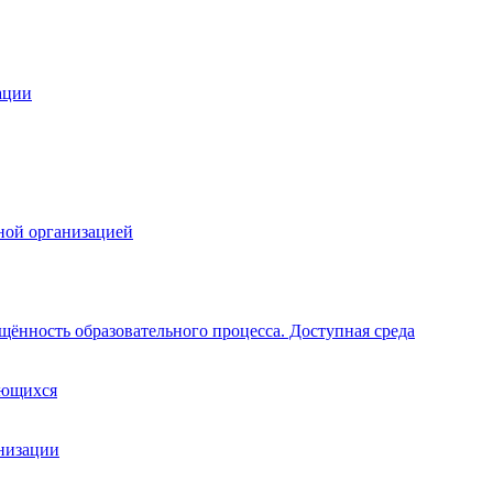
ации
ной организацией
щённость образовательного процесса. Доступная среда
ающихся
анизации