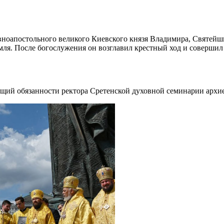
авноапостольного великого Киевского князя Владимира, Святей
ля. После богослужения он возглавил крестный ход и совершил
ющий обязанности ректора Сретенской духовной семинарии арх