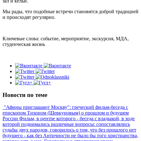
зал и кельи.
Мы рады, что подобные встречи становятся доброй традицией
и происходят регулярно.
Ключевые слова: событие, мероприятие, экскурсия, МДА,
студенческая жизнь
Новости по теме
"Афины приглашают Москву": греческий фильм-беседа с
епископом Тихоном (Шевкуновым) о прошлом и будущем
России
Фильм, в центре которого - беседа с владыкой, в ходе
которой поднимались различные вопросы: сопоставлялись
судьбы двух народов, говорилось о том, что без прошлого нет
будущего - как без Античности не было бы того христианства,