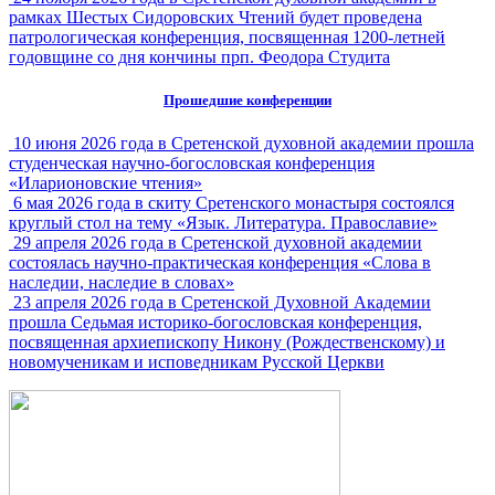
рамках Шестых Сидоровских Чтений будет проведена
патрологическая конференция, посвященная 1200-летней
годовщине со дня кончины прп. Феодора Студита
Прошедшие конференции
10 июня 2026 года в Сретенской духовной академии прошла
студенческая научно-богословская конференция
«Иларионовские чтения»
6 мая 2026 года в скиту Сретенского монастыря состоялся
круглый стол на тему «Язык. Литература. Православие»
29 апреля 2026 года в Сретенской духовной академии
состоялась научно-практическая конференция «Слова в
наследии, наследие в словах»
23 апреля 2026 года в Сретенской Духовной Академии
прошла Седьмая историко-богословская конференция,
посвященная архиепископу Никону (Рождественскому) и
новомученикам и исповедникам Русской Церкви