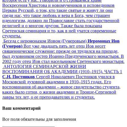
которое есть у нас. Говорили и о строящемся храме
Воскресения Христова и новомучеников и исповедников
Церкви Русской, о том, кто такие святые и живут ли они
среди нас, что такое любовь и вера в Бога, чем страшен
идеологизм, должно ли Православие стать государственной
религией и о многом другом. Также была показана
Сретенская семинария и то, как в ней учатся современные
студенты.
Беседа с иеромонахом Иовом (Гумеровым)
Иеромонах Иов
(Гумеров)
Вот уже двадцать пять лет отец Иов несет
священническое служение: прежде он трудился на приходе,
был духовником сестер Иоанно-Предтеченского монастыря. В
2002 году отец Иов стал насельником Сретенского монастыря.
АНТОЛОГИЯ СЕМИНАРСКОЙ ЖИЗНИ
ВОСПОМИНАНИЯ ОБ АКАДЕМИИ (1910–1915). ЧАСТЬ 1
С.Н. Постников
Сергей Николаевич Постников учился в
Московской духовной академии в 1910–1915 годах. Его
воспоминания об академии – живое свидетельство студента,
каких было сотни, о жизни академии и Троице-Сергиевой
лавры тех лет, о ее преподавателях и студентах.
Ваш комментарий
Все поля обязательны для заполнения