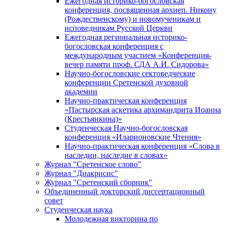
Ежегодная историко-богословская
конференция, посвященная архиеп. Никону
(Рождественскому) и новомученикам и
исповедникам Русской Церкви
Ежегодная региональная историко-
богословская конференция с
международным участием «Конференция-
вечер памяти проф. СДА А.И. Сидорова»
Научно-богословские сектоведческие
конференции Сретенской духовной
академии
Научно-практическая конференция
«Пастырская аскетика архимандрита Иоанна
(Крестьянкина)»
Студенческая Научно-богословская
конференция «Иларионовские Чтения»
Научно-практическая конференция «Cлова в
наследии, наследие в словах»
Журнал "Сретенское слово"
Журнал "Диакрисис"
Журнал "Сретенский сборник"
Объединенный докторский диссертационный
совет
Студенческая наука
Молодежная викторина по