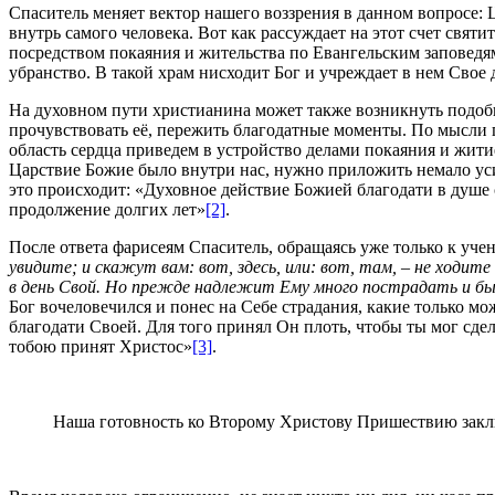
Спаситель меняет вектор нашего воззрения в данном вопросе: Ц
внутрь самого человека. Вот как рассуждает на этот счет свят
посредством покаяния и жительства по Евангельским заповедя
убранство. В такой храм нисходит Бог и учреждает в нем Свое
На духовном пути христианина может также возникнуть подобно
прочувствовать её, пережить благодатные моменты. По мысли п
область сердца приведем в устройство делами покаяния и жити
Царствие Божие было внутри нас, нужно приложить немало уси
это происходит: «Духовное действие Божией благодати в душе
продолжение долгих лет»
[2]
.
После ответа фарисеям Спаситель, обращаясь уже только к уч
увидите; и скажут вам: вот, здесь, или: вот, там, – не ходите
в день Свой. Но прежде надлежит Ему много пострадать и б
Бог вочеловечился и понес на Себе страдания, какие только мо
благодати Своей. Для того принял Он плоть, чтобы ты мог сдел
тобою принят Христос»
[3]
.
Наша готовность ко Второму Христову Пришествию заклю