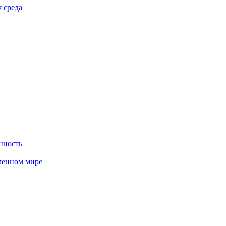
 среда
нность
менном мире