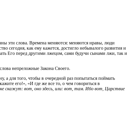
ечны эти слова. Времена меняются: меняются нравы, люди
тво сегодня, как ему кажется, достигло небывалого развития и
ать Его перед другими лжецом, сами будучи сынами лжи, так и
 слова непреложные Закона Своего.
у, а для того, чтобы в очередной раз попытаться поймать
жите его!», «И где же все то, о чем говориться в
 скажут: вот, оно здесь, или: вот, там. Ибо вот, Царствие