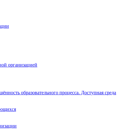
ации
ной организацией
щённость образовательного процесса. Доступная среда
ающихся
анизации