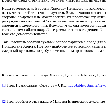
Время человека ограниченно, не знает никто ни дня, ни часа 
Наша готовность ко Второму Христову Пришествию заключается 
на то, что это действительно случится. Ведь очевидно же: из 
стороны, помрачен и не может воспринять просто так эту исти
рассуждает на этот счет: «Со всяким человеком неразлучна мы
стремятся к удовольствиям). Верующим же она помогает исцел
грехов, о чем найдем подробные размышления в творениях боль
Божьего домостроительства.
Так Спаситель обратил лукавый вопрос фарисеев в повод для 
Пришествие Христа. Поэтому прибудем же во все дни наши в по
смертный врасплох, но да будет жизнь наша приготовлением к 
Ключевые слова: проповедь, Христос, Царство Небесное, Царст
[1]
Прп. Исаак Сирин. Слово 55 // URL:
http://bible.optina.ru/new
[2]
Преподобного отца нашего Макария Египетского духовные бес