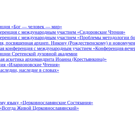
енция «Бог — человек — мир»
ференция с международным участием «Сидоровские Чтения»
ференция с международным участием «Проблемы методологии бо
ия, посвященная архиеп. Никону (Рождественскому) и новомуче
кая конференция с международным участием «Конференция-вече
енции Сретенской духовной академии
ая аскетика архимандрита Иоанна (Крестьянкина)»
ция «Иларионовские Чтения»
аследии, наследие в словах»
му языку «Церковнославянские Состязания»
 «Всегда Живой Церковнославянский»