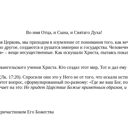
Во имя Отца, и Сына, и Святаго Духа!
ая Церковь, мы приходим в изумление от понимания того, как в
 другое, создаются и рушатся империи и государства. Человечес
» – вещи несущественные. Как искушали Христа, пытаясь показ
вангельского учения Христа. Кто создал этот мир, Тот и дал ему
к. 17:20). Спросили они это у Него не от того, что искали истин
тот вопрос, сформулированный по-разному: «Где же ваш Бог, пока
чает на это:
Не придет Царствие Божие приметным образом, и не
 причастником Его Божества