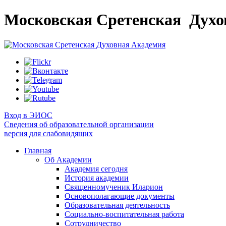
Московская Сретенская
Духо
Вход в ЭИОС
Сведения об образовательной организации
версия для слабовидящих
Главная
Об Академии
Академия сегодня
История академии
Священномученик Иларион
Основополагающие документы
Образовательная деятельность
Социально-воспитательная работа
Сотрудничество