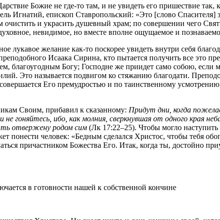
арствие Божие не где-то там, и не увидеть его пришествие так,
итель Игнатий, епископ Ставропольский: «Это [слово Спасителя]
м очистить и украсить душевный храм; по совершении чего Свят
 духовное, невидимое, но вместе вполне ощущаемое и познаваемо
е лукавое желание как-то поскорее увидеть внутри себя благода
реподобного Исаака Сирина, кто пытается получить все это пре
ем, благоугодным Богу; Господне же приидет само собою, если м
лий. Это называется подвигом ко стяжанию благодати. Преподо
 совершается Его премудростью и по таинственному усмотрению,
еникам Своим, прибавил к сказанному:
Придут дни, когда пожелае
 и не гоняйтесь, ибо, как молния, сверкнувшая от одного края не
ыть отвержену родом сим
(Лк 17:22–25). Чтобы могло наступить
жет понести человек: «Бедным сделался Христос, чтобы тебя обо
аться причастником Божества Его. Итак, когда ты, достойно при
чается в готовности нашей к собственной кончине