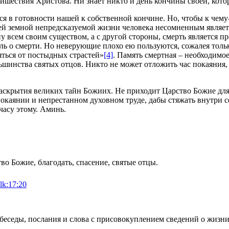
пришествия Христова. Ни знает никто и день кончины своей, кот
в готовности нашей к собственной кончине. Но, чтобы к чему-т
всей земной непредсказуемой жизни человека несомненным являет
ну всем своим существом, а с другой стороны, смерть является
сль о смерти. Но неверующие плохо ею пользуются, сожалея толь
яться от постыдных страстей»
[4]
. Память смертная – необходимое
шинства святых отцов. Никто не может отложить час покаяния, и
раскрытия великих тайн Божиих. Не приходит Царство Божие для
каянии и непрестанном духовном труде, дабы стяжать внутри себ
часу этому. Аминь.
во Божие, благодать, спасение, святые отцы.
:lk:17:20
еды, послания и слова с присовокуплением сведений о жизни и 