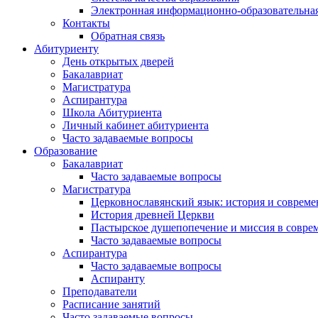
Электронная информационно-образовательная
Контакты
Обратная связь
Абитуриенту
День открытых дверей
Бакалавриат
Магистратура
Аспирантура
Школа Абитуриента
Личный кабинет абитуриента
Часто задаваемые вопросы
Образование
Бакалавриат
Часто задаваемые вопросы
Магистратура
Церковнославянский язык: история и совреме
История древней Церкви
Пастырское душепопечение и миссия в совре
Часто задаваемые вопросы
Аспирантура
Часто задаваемые вопросы
Аспиранту
Преподаватели
Расписание занятий
Часто задаваемые вопросы