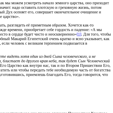
 как мы можем усмотреть начало земного царства, оно приходит
 значит: надо оставить плотскую и греховную жизнь, потом
ый Дух осеняет его, совершает окончательное очищение и
е царство».
ть, разглядеть её приметным образом. Хочется как-то
жде времени, приобретает себе гордость и падение: «А мы
есто в сердце будет чисто и неоскверненно»
[1]
. Для того, чтобы
бный Макарий Египетский очень кратко и ясно указывает, как
 если человек с великим терпением подвизается в
те видеть хотя один из дней Сына человеческого, и не
ба, блистает до другого края неба, так будет Сын Человеческий
 Его Царство как внутри нас, так и по Втором Пришествии Его,
гатить или чтобы передать тебе необходимую часть от богатства
уготовившись, приемлешь благодать Его, тогда говорится, что