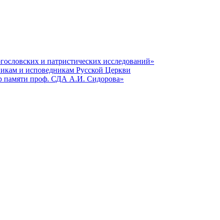
гословских и патристических исследований»
никам и исповедникам Русской Церкви
р памяти проф. СДА А.И. Сидорова»