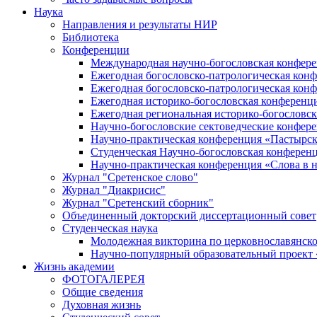
Наука
Направления и результаты НИР
Библиотека
Конференции
Международная научно-богословская конфер
Ежегодная богословско-патрологическая кон
Ежегодная богословско-патрологическая кон
Ежегодная историко-богословская конференц
Ежегодная региональная историко-богословс
Научно-богословские сектоведческие конфер
Научно-практическая конференция «Пастырск
Студенческая Научно-богословская конферен
Научно-практическая конференция «Cлова в н
Журнал "Сретенское слово"
Журнал "Диакрисис"
Журнал "Сретенский сборник"
Объединенный докторский диссертационный совет
Студенческая наука
Молодежная викторина по церковнославянско
Научно-популярный образовательный проект
Жизнь академии
ФОТОГАЛЕРЕЯ
Общие сведения
Духовная жизнь