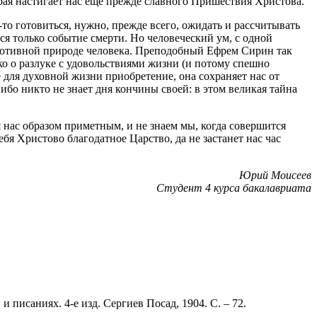
орая настигает нас еще прежде славного Пришествия Христова.
о готовиться, нужно, прежде всего, ожидать и рассчитывать
ся только событие смерти. Но человеческий ум, с одной
 противной природе человека. Преподобный Ефрем Сирин так
ко о разлуке с удовольствиями жизни (и потому спешно
 для духовной жизни приобретение, она сохраняет нас от
бо никто не знает дня кончины своей: в этом великая тайна
 нас образом приметным, и не знаем мы, когда совершится
я Христово благодатное Царство, да не застанет нас час
Юрий Моисеев
Студент 4 курса бакалавриата
писаниях. 4-е изд. Сергиев Посад, 1904. С. – 72.