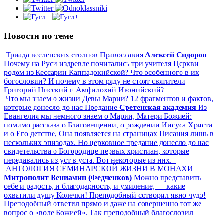
Новости по теме
Триада вселенских столпов Православия
Алексей Сидоров
Почему на Руси издревле почитались три учителя Церкви
родом из Кессарии Каппадокийской? Что особенного в их
богословии? И почему в этом ряду не стоят святители
Григорий Нисский и Амфилохий Иконийский?
Что мы знаем о жизни Девы Марии? 12 фрагментов и фактов,
которые донесло до нас Предание
Сретенская академия
Из
Евангелия мы немного знаем о Марии, Матери Божией:
помимо рассказа о Благовещении, о рождении Иисуса Христа
и о Его детстве, Она появляется на страницах Писания лишь в
нескольких эпизодах. Но церковное предание донесло до нас
свидетельства о Богородице первых христиан, которые
передавались из уст в уста. Вот некоторые из них.
АНТОЛОГИЯ СЕМИНАРСКОЙ ЖИЗНИ В МОНАХИ
Митрополит Вениамин (Федченков)
Можно представить
себе и радость, и благодарность, и умиление, — какие
охватили душу Колечки! Преподобный сотворил явно чудо!
Преподобный ответил прямо и даже на совершенно тот же
вопрос о «воле Божией». Так преподобный благословил