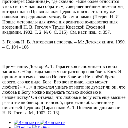
протоиерея Сабинина)», где сказано: «Еще более относится
это к святым нашим собратиям, совершеннейшим нежели мы,
которых наша Православная Церковь признает к тому же
нашими посредниками между Богом и нами» (Петров Н. И.
Новые материалы для изучения религиозно-нравственных
воззрений Н. В. Гоголя // Труды Киевской Духовной
академии. 1902. Т. 2. № 6. С. 315). См. наст. изд., с. 357.
3. Гоголь Н. В. Авторская исповедь. – М.: Детская книга, 1990.
– С. 104 - 106
Примечание: Доктор А. Т. Тарасенков вспоминает в своих
записках. «Однажды зашел у нас разговор о любви к Богу. Я
припомнил ему слова из Нового Завета: «Не любяй брата
своего, его же виде, Бога, Его же не виде, како может
любити?» <…> и пожелал узнать от него: не думает ли он, что
любовь к Богу можно выражать только любовью к
человечеству? Он отвечал, что любовь к Богу есть еще высшее
развитие любви христианской, прекрасно объясненное у
писателей Церкви» (Тарасенков А. Т. Последние дни жизни
Н. В. Гоголя. М., 1902. С. 13).