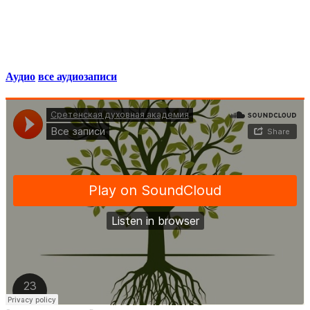
Аудио
все аудиозаписи