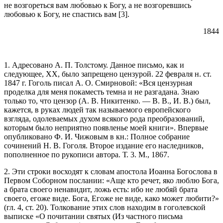
не возгореться вам любовью к Богу, а не возгоревшись
любовью к Богу, не спастись вам [3].
1844
1. Адресовано А. П. Толстому. Данное письмо, как и
следующее, XX, было запрещено цензурой. 22 февраля н. ст.
1847 г. Гоголь писал А. О. Смирновой: «Вся цензурная
проделка для меня покаместь темна и не разгадана. Знаю
только то, что цензор (А. В. Никитенко. — В. В., И. В.) был,
кажется, в руках людей так называемого европейского
взгляда, одолеваемых духом всякого рода преобразований,
которым было неприятно появленье моей книги». Впервые
опубликовано Ф. И. Чижовым в кн.: Полное собрание
сочинений Н. В. Гоголя. Второе издание его наследников,
пополненное по рукописи автора. Т. 3. М., 1867.
2. Эти строки восходят к словам апостола Иоанна Богослова в
Первом Соборном послании: «Аще кто речет, яко люблю Бога,
а брата своего ненавидит, ложь есть: ибо не любяй брата
своего, егоже виде. Бога, Егоже не виде, како может любити?»
(гл. 4, ст. 20). Толкование этих слов находим в гоголевской
выписке «О почитании святых (Из частного письма