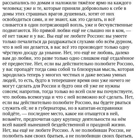
рассыпались по домам и наложили тяжёлое ярмо на каждого
человека; уже и те, которые приняли добровольно к себе в
домы этих страшных врагов душевных, хотят от них
освободиться сами, и не знают, как это сделать, и всё
сливается в один потрясающий вопль, уже и бесчувственные
подвигаются. Но прямой любви ещё не слышно ни в ком, —
её нет также и у вас. Вы ещё не любите Россию: вы умеете
только печалиться да раздражаться слухами обо всём дурном,
что в ней ни делается, в вас всё это производит только одну
чёрствую досаду да уныние. Нет, это ещё не любовь, далеко
вам до любви, это разве только одно слишком ещё отдалённое
её предвестие. Нет, если вы действительно полюбите Россию,
у вас пропадёт тогда сама собой та близорукая мысль, которая
зародилась теперь у многих честных и даже весьма умных
людей, то есть, будто в теперешнее время они уже ничего не
могут сделать для России и будто они ей уже не нужны
совсем; напротив, тогда только во всей силе вы почувствуете,
что любовь всемогуща и что с ней возможно всё сделать. Нет,
если вы действительно полюбите Россию, вы будете рваться
служить ей; не в губернаторы, но в капитан-исправники
пойдёте, — последнее место, какое ни отыщется в ней,
возьмёте, предпочитая одну крупицу деятельности на нём
всей вашей нынешней бездейственной и праздной жизни.
Нет, вы ещё не любите Россию. А не полюбивши России, не
полюбить вам своих братьев, а не полюбивши своих братьев,