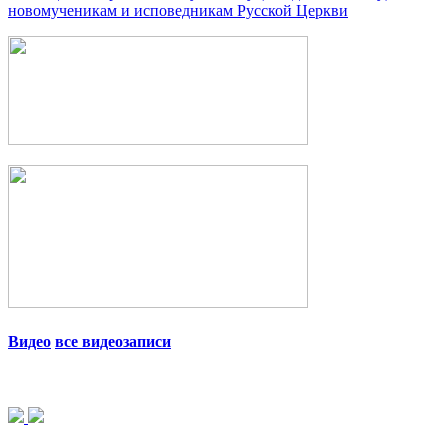
новомученикам и исповедникам Русской Церкви
Видео
все видеозаписи