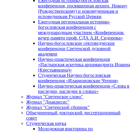
Ежегодная историко-богословская
конференция, посвященная архиеп. Никону
(Рождественскому) и новомученикам и
исповедникам Русской Церкви
Ежегодная региональная историко-
богословская конференция с
международным участием «Конференция-
вечер памяти проф. СДА А.И. Сидорова»
Научно-богословские сектоведческие
конференции Сретенской духовной
академии
Научно-практическая конференция
«Пастырская аскетика архимандрита Иоанна
(Крестьянкина)»
Студенческая Научно-богословская
конференция «Иларионовские Чтения»
Научно-практическая конференция «Cлова в
наследии, наследие в словах»
Журнал "Сретенское слово"
Журнал "Диакрисис"
Журнал "Сретенский сборник"
Объединенный докторский диссертационный
совет
Студенческая наука
Молодежная викторина по