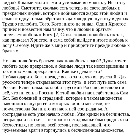
видал? Какими молитвами и усильями вымолить у Него эту
любовь? Смотрите, сколько есть теперь на свете добрых и
прекрасных людей, которые добиваются жарко этой любви и
слышат одну только чёрствость да холодную пустоту в душах.
Трудно полюбить Того, Кого никто не видал. Один Христос
принёс и возвестил нам тайну, что в любви к братьям
получаем любовь к Богу. [2] Стоит только полюбить их так,
как приказал Христос, и сама собой выйдет в итоге любовь к
Богу Самому. Идите же в мир и приобретите прежде любовь к
братьям.
Но как полюбить братьев, как полюбить людей? Душа хочет
любить одно прекрасное, а бедные люди так несовершенны и
так в них мало прекрасного! Как же сделать это?
Поблагодарите Бога прежде всего за то, что вы русский. Для
русского теперь открывается этот путь, и этот путь есть сама
Россия. Если только возлюбит русский Россию, возлюбит и
всё, что ни есть в России. К этой любви нас ведёт теперь Сам
Бог. Без болезней и страданий, которые в таком множестве
накопились внутри её и которых виною мы сами, не
почувствовал бы никто из нас к ней состраданья. А
состраданье есть уже начало любви. Уже крики на бесчинства,
неправды и взятки — не просто негодованье благородных на
бесчестных, но вопль всей земли, послышавшей, что
чужеземные враги вторгнулись в бесчисленном множестве,