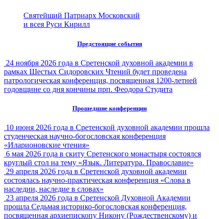
Святейший Патриарх Московский
и всея Руси Кирилл
Предстоящие события
24 ноября 2026 года в Сретенской духовной академии в
рамках Шестых Сидоровских Чтений будет проведена
патрологическая конференция, посвященная 1200-летней
годовщине со дня кончины прп. Феодора Студита
Прошедшие конференции
10 июня 2026 года в Сретенской духовной академии прошла
студенческая научно-богословская конференция
«Иларионовские чтения»
6 мая 2026 года в скиту Сретенского монастыря состоялся
круглый стол на тему «Язык. Литература. Православие»
29 апреля 2026 года в Сретенской духовной академии
состоялась научно-практическая конференция «Слова в
наследии, наследие в словах»
23 апреля 2026 года в Сретенской Духовной Академии
прошла Седьмая историко-богословская конференция,
посвященная архиепископу Никону (Рождественскому) и