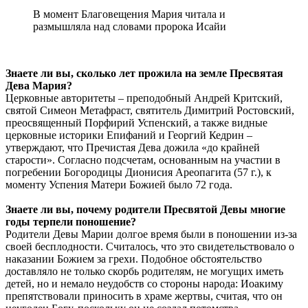
В момент Благовещения Мария читала и
размышляла над словами пророка Исайи
Знаете ли вы, сколько лет прожила на земле Пресвятая
Дева Мария?
Церковные авторитеты – преподобный Андрей Критский,
святой Симеон Метафраст, святитель Димитрий Ростовский,
преосвященный Порфирий Успенский, а также видные
церковные историки Епифаний и Георгий Кедрин –
утверждают, что Пречистая Дева дожила «до крайней
старости». Согласно подсчетам, основанным на участии в
погребении Богородицы Дионисия Ареопагита (57 г.), к
моменту Успения Матери Божией было 72 года.
Знаете ли вы, почему родители Пресвятой Девы многие
годы терпели поношение?
Родители Девы Марии долгое время были в поношении из-за
своей бесплодности. Считалось, что это свидетельствовало о
наказании Божием за грехи. Подобное обстоятельство
доставляло не только скорбь родителям, не могущих иметь
детей, но и немало неудобств со стороны народа: Иоакиму
препятствовали приносить в храме жертвы, считая, что он