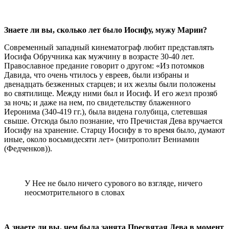
Знаете ли вы, сколько лет было Иосифу, мужу Марии?
Современный западный кинематограф любит представлять
Иосифа Обручника как мужчину в возрасте 30-40 лет.
Православное предание говорит о другом: «Из потомков
Давида, что очень чтилось у евреев, были избраны и
двенадцать безженных старцев; и их жезлы были положены
во святилище. Между ними был и Иосиф. И его жезл прозяб
за ночь; и даже на нем, по свидетельству блаженного
Иеронима (340-419 гг.), была видена голубица, слетевшая
свыше. Отсюда было познание, что Пречистая Дева вручается
Иосифу на хранение. Старцу Иосифу в то время было, думают
иные, около восьмидесяти лет» (митрополит Вениамин
(Федченков)).
У Нее не было ничего сурового во взгляде, ничего
неосмотрительного в словах
А знаете ли вы, чем была занята Пресвятая Дева в момент