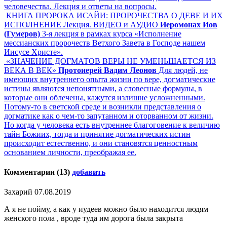
человечества. Лекция и ответы на вопросы.
КНИГА ПРОРОКА ИСАЙИ: ПРОРОЧЕСТВА О ДЕВЕ И ИХ
ИСПОЛНЕНИЕ Лекция. ВИДЕО и АУДИО
Иеромонах Иов
(Гумеров)
3-я лекция в рамках курса «Исполнение
мессианских пророчеств Ветхого Завета в Господе нашем
Иисусе Христе».
«ЗНАЧЕНИЕ ДОГМАТОВ ВЕРЫ НЕ УМЕНЬШАЕТСЯ ИЗ
ВЕКА В ВЕК»
Протоиерей Вадим Леонов
Для людей, не
имеющих внутреннего опыта жизни по вере, догматические
истины являются непонятными, а словесные формулы, в
которые они облечены, кажутся излишне усложненными.
Потому-то в светской среде и возникли представления о
догматике как о чем-то запутанном и оторванном от жизни.
Но когда у человека есть внутреннее благоговение к величию
тайн Божиих, тогда и принятие догматических истин
происходит естественно, и они становятся ценностным
основанием личности, преображая ее.
Комментарии (13)
добавить
Захарий
07.08.2019
А я не пойму, а как у иудеев можно было находится людям
женского пола , вроде туда им дорога была закрыта