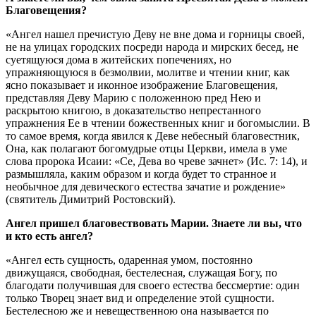
Благовещения?
«Ангел нашел пречистую Деву не вне дома и горницы своей,
не на улицах городских посреди народа и мирских бесед, не
суетящуюся дома в житейских попечениях, но
упражняющуюся в безмолвии, молитве и чтении книг, как
ясно показывает и иконное изображение Благовещения,
представляя Деву Марию с положенною пред Нею и
раскрытою книгою, в доказательство непрестанного
упражнения Ее в чтении божественных книг и богомыслии. В
то самое время, когда явился к Деве небесный благовестник,
Она, как полагают богомудрые отцы Церкви, имела в уме
слова пророка Исаии: «Се, Дева во чреве зачнет» (Ис. 7: 14), и
размышляла, каким образом и когда будет то странное и
необычное для девического естества зачатие и рождение»
(святитель Димитрий Ростовский).
Ангел пришел благовествовать Марии. Знаете ли вы, что
и кто есть ангел?
«Ангел есть сущность, одаренная умом, постоянно
движущаяся, свободная, бестелесная, служащая Богу, по
благодати получившая для своего естества бессмертие: один
только Творец знает вид и определение этой сущности.
Бестелесною же и невещественною она называется по