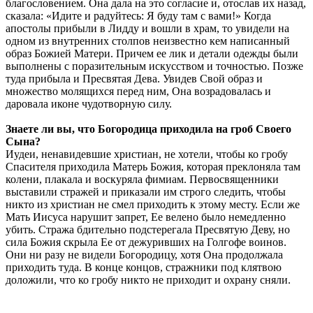
благословением. Она дала на это согласие и, отослав их назад,
сказала: «Идите и радуйтесь: Я буду там с вами!» Когда
апостолы прибыли в Лидду и вошли в храм, то увидели на
одном из внутренних столпов неизвестно кем написанный
образ Божией Матери. Причем ее лик и детали одежды были
выполнены с поразительным искусством и точностью. Позже
туда прибыла и Пресвятая Дева. Увидев Свой образ и
множество молящихся перед ним, Она возрадовалась и
даровала иконе чудотворную силу.
Знаете ли вы, что Богородица приходила на гроб Своего
Сына?
Иудеи, ненавидевшие христиан, не хотели, чтобы ко гробу
Спасителя приходила Матерь Божия, которая преклоняла там
колени, плакала и воскуряла фимиам. Первосвященники
выставили стражей и приказали им строго следить, чтобы
никто из христиан не смел приходить к этому месту. Если же
Мать Иисуса нарушит запрет, Ее велено было немедленно
убить. Стража бдительно подстерегала Пресвятую Деву, но
сила Божия скрыла Ее от дежуривших на Голгофе воинов.
Они ни разу не видели Богородицу, хотя Она продолжала
приходить туда. В конце концов, стражники под клятвою
доложили, что ко гробу никто не приходит и охрану сняли.