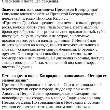
Спасителя и после Его рождения.
Знаете ли вы, как выглядела Пресвятая Богородица?
Описание внешнего облика Пресвятой Богородицы дал
церковный историк Никифор Каллист:
«Пресвятая Дева была среднего или немного выше среднего
роста, волосы золотистые, глаза быстрые, цвета маслины,
брови дугообразные и черноватые, нос продолговатый, губы
цветущие, лицо не круглое и не острое, а несколько
продолговатое, руки и пальцы длинные. У Нее не было
ничего сурового во взгляде, ничего неосмотрительного в
словах, – свидетельствует святой Амвросий. В беседах с
другими Она сохраняла спокойствие, не смеялась, не
возмущалась и не гневалась. Ее движения скромны, поступь
тихая, голос ровный, так что внешний вид олицетворяет
чистоту Ее души».
Есть ли где-то икона Богородицы, написанная с Нее при ее
земной жизни?
Пресвятая Богородица так же, как и Спаситель, явила свой
нерукотворный образ в городе Лидде еще при жизни.
Апостолы Петр и Иоанн проповедовали в Самарии, где
новообращенные соорудили в городе Лидде храм во славу
Пресвятой Девы. По возвращении в Иерусалим апостолы
умоляли ее освятить этот храм своим посещением и