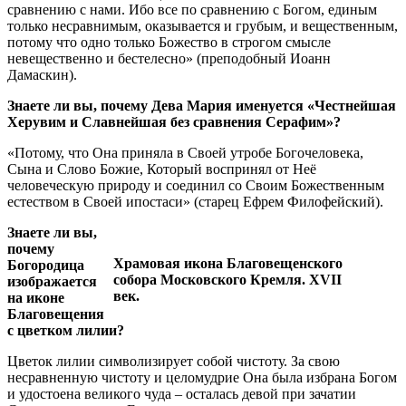
сравнению с нами. Ибо все по сравнению с Богом, единым
только несравнимым, оказывается и грубым, и вещественным,
потому что одно только Божество в строгом смысле
невещественно и бестелесно» (преподобный Иоанн
Дамаскин).
Знаете ли вы, почему Дева Мария именуется «Честнейшая
Херувим и Славнейшая без сравнения Серафим»?
«Потому, что Она приняла в Своей утробе Богочеловека,
Сына и Слово Божие, Который воспринял от Неё
человеческую природу и соединил со Своим Божественным
естеством в Своей ипостаси» (старец Ефрем Филофейский).
Знаете ли вы,
почему
Храмовая икона Благовещенского
Богородица
собора Московского Кремля. XVII
изображается
век.
на иконе
Благовещения
с цветком лилии?
Цветок лилии символизирует собой чистоту. За свою
несравненную чистоту и целомудрие Она была избрана Богом
и удостоена великого чуда – осталась девой при зачатии