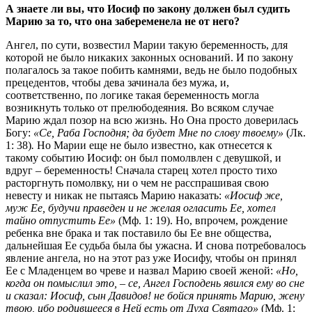
А знаете ли вы, что Иосиф по закону должен был судить
Марию за то, что она забеременела не от него?
Ангел, по сути, возвестил Марии такую беременность, для
которой не было никаких законных оснований. И по закону
полагалось за такое побить камнями, ведь не было подобных
прецедентов, чтобы дева зачинала без мужа, и,
соответственно, по логике такая беременность могла
возникнуть только от прелюбодеяния. Во всяком случае
Марию ждал позор на всю жизнь. Но Она просто доверилась
Богу:
«Се, Раба Господня; да будет Мне по слову твоему»
(Лк.
1: 38)
.
Но Марии еще не было известно, как отнесется к
такому событию Иосиф: он был помолвлен с девушкой, и
вдруг – беременность! Сначала старец хотел просто тихо
расторгнуть помолвку, ни о чем не расспрашивая свою
невесту и никак не пытаясь Марию наказать:
«Иосиф же,
муж Ее, будучи праведен и не желая огласить Ее, хотел
тайно отпустить Ее»
(Мф. 1: 19). Но, впрочем, рождение
ребенка вне брака и так поставило бы Ее вне общества,
дальнейшая Ее судьба была бы ужасна. И снова потребовалось
явление ангела, но на этот раз уже Иосифу, чтобы он принял
Ее с Младенцем во чреве и назвал Марию своей женой:
«Но,
когда он помыслил это,
–
се, Ангел Господень явился ему во сне
и сказал: Иосиф, сын Давидов! не бойся принять Марию, жену
твою, ибо родившееся в Ней есть от Духа Святаго»
(Мф. 1: