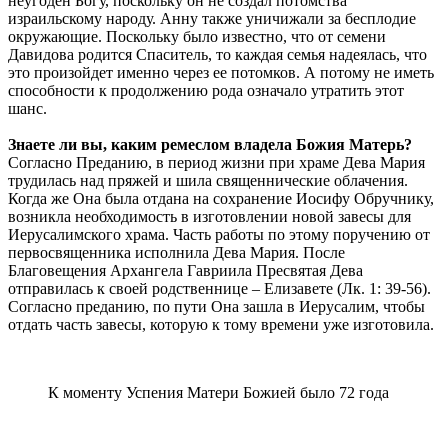
неугоден Богу, поскольку он не создал потомства
израильскому народу. Анну также уничижали за бесплодие
окружающие. Поскольку было известно, что от семени
Давидова родится Спаситель, то каждая семья надеялась, что
это произойдет именно через ее потомков. А потому не иметь
способности к продолжению рода означало утратить этот
шанс.
Знаете ли вы, каким ремеслом владела Божия Матерь?
Согласно Преданию, в период жизни при храме Дева Мария
трудилась над пряжей и шила священнические облачения.
Когда же Она была отдана на сохранение Иосифу Обручнику,
возникла необходимость в изготовлении новой завесы для
Иерусалимского храма. Часть работы по этому поручению от
первосвященника исполнила Дева Мария. После
Благовещения Архангела Гавриила Пресвятая Дева
отправилась к своей родственнице – Елизавете (Лк. 1: 39-56).
Согласно преданию, по пути Она зашла в Иерусалим, чтобы
отдать часть завесы, которую к тому времени уже изготовила.
К моменту Успения Матери Божией было 72 года