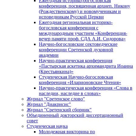
Ежегодная историко-богословская
конференция, посвященная архиеп. Никону
(Рождественскому) и новомученикам и
исповедникам Русской Церкви
Ежегодная региональная историко-
богословская конференция с
международным участием «Конференция-
вечер памяти проф. СДА А.И. Сидорова»
Научно-богословские сектоведческие
конференции Сретенской духовной
академии
Научно-практическая конференция
«Пастырская аскетика архимандрита Иоанна
(Крестьянкина)»
Студенческая Научно-богословская
конференция «Иларионовские Чтения»
Научно-практическая конференция «Cлова в
наследии, наследие в словах»
Журнал "Сретенское слово"
Журнал "Диакрисис"
Журнал "Сретенский сборник"
Объединенный докторский диссертационный
совет
Студенческая наука
Молодежная викторина по