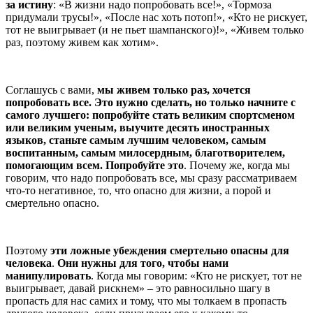
за истину
: «В жизни надо попробовать все!», «Тормоза
придумали трусы!», «После нас хоть потоп!», «Кто не рискует,
тот не выигрывает (и не пьет шампанского)!», «Живем только
раз, поэтому живем как хотим».
Соглашусь с вами,
мы живем только раз, хочется
попробовать все. Это нужно сделать, но только начните с
самого лучшего: попробуйте стать великим спортсменом
или великим ученым, выучите десять иностранных
языков, станьте самым лучшим человеком, самым
воспитанным, самым милосердным, благотворителем,
помогающим всем. Попробуйте это
. Почему же, когда мы
говорим, что надо попробовать все, мы сразу рассматриваем
что-то негативное, то, что опасно для жизни, а порой и
смертельно опасно.
Поэтому
эти ложные убеждения смертельно опасны для
человека
.
Они нужны для того, чтобы нами
манипулировать
. Когда мы говорим: «Кто не рискует, тот не
выигрывает, давай рискнем» – это равносильно шагу в
пропасть для нас самих и тому, что мы толкаем в пропасть