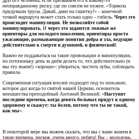
другого человека, если призываем его к какому-то
неоправданному риску, где он совсем не нужен. «Тормоза
придумали трусы. Давай, дави на гашетку!» – конечной
точкой маршрута может стать только одно – гибель.
Через это
происходит манипуляция
.
Не позволяйте собой
манипулировать
. И
через это задаются ложные же
ориентиры для молодого поколения, ориентиры просто
ужасающие, размывающие понятия добра и зла, ведущие
действительно к смерти и духовной, и физической!
Важно не поддаваться на такие провокации и манипуляции,
но потихоньку день за днём делать то, что действительно (и
мы это знаем!) «хорошо»: убираться, чистить зубы, соблюдать
правила.
Современная ситуация вполне подходит под то описание,
которое дал когда-то святой нашей Церкви, основатель
монашества преподобный Антоний Великий: «
Наступят
последние времена, когда девять больных придут к одному
здоровому и скажут: ты болен, потому что ты не такой,
как мы
».
В некоторой мере мы можем сказать, что мы с вами живем в
такие времена, рисков, очень много, ребята! Вы – молодежь,