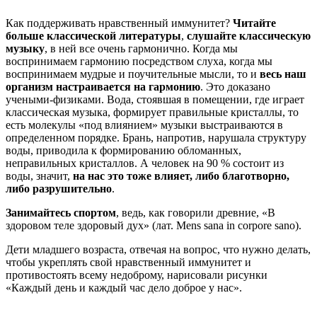
Как поддерживать нравственный иммунитет?
Читайте
больше классической литературы
,
слушайте классическую
музыку
, в ней все очень гармонично. Когда мы
воспринимаем гармонию посредством слуха, когда мы
воспринимаем мудрые и поучительные мысли, то и
весь наш
организм настраивается на гармонию
. Это доказано
учеными-физиками. Вода, стоявшая в помещении, где играет
классическая музыка, формирует правильные кристаллы, то
есть молекулы «под влиянием» музыки выстраиваются в
определенном порядке. Брань, напротив, нарушала структуру
воды, приводила к формированию обломанных,
неправильных кристаллов. А человек на 90 % состоит из
воды, значит,
на нас это тоже влияет, либо благотворно,
либо разрушительно
.
Занимайтесь спортом
, ведь, как говорили древние, «В
здоровом теле здоровый дух» (лат. Mens sana in corpore sano).
Дети младшего возраста, отвечая на вопрос, что нужно делать,
чтобы укреплять свой нравственный иммунитет и
противостоять всему недоброму, нарисовали рисунки
«Каждый день и каждый час дело доброе у нас».