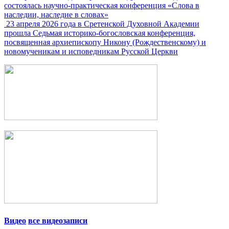
состоялась научно-практическая конференция «Слова в
наследии, наследие в словах»
23 апреля 2026 года в Сретенской Духовной Академии
прошла Седьмая историко-богословская конференция,
посвященная архиепископу Никону (Рождественскому) и
новомученикам и исповедникам Русской Церкви
Видео
все видеозаписи