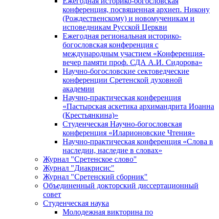
Ежегодная историко-богословская
конференция, посвященная архиеп. Никону
(Рождественскому) и новомученикам и
исповедникам Русской Церкви
Ежегодная региональная историко-
богословская конференция с
международным участием «Конференция-
вечер памяти проф. СДА А.И. Сидорова»
Научно-богословские сектоведческие
конференции Сретенской духовной
академии
Научно-практическая конференция
«Пастырская аскетика архимандрита Иоанна
(Крестьянкина)»
Студенческая Научно-богословская
конференция «Иларионовские Чтения»
Научно-практическая конференция «Cлова в
наследии, наследие в словах»
Журнал "Сретенское слово"
Журнал "Диакрисис"
Журнал "Сретенский сборник"
Объединенный докторский диссертационный
совет
Студенческая наука
Молодежная викторина по