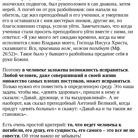
иноческих подвигов, был рукоположен в сан диакона, затем
иерей. А погиб он от рук разбойников: они напали на
обитель, где жил преподобный и его ученики, и умертвили
его и оставшихся с ним шестерых иноков, другие же, по
благословению старца, успели уйти. Замечательно, что когда
ученики стали просить преподобного уйти вместе с ними, он
ответил: «Я уже много лет ожидаю времени, когда на мне
исполнится слово Владыки моего, Господа Иисуса Христа,
сказавшего:
Вси, приемшии нож, ножом погибнут
(Мф.
26:52)». Такое было у бывшего разбойника предание себя в
руки Божии.
Поэтому
в человеке заложена возможность исправиться
.
Любой человек, даже совершивший в своей жизни
множество самых плохих поступков, может исправиться
.
Только нужно его поместить в определенную среду. Это наша
задача, чтобы мы, «девять здоровых», пришли к нему и
сказали: «Давай, дружище, и ты выздоравливай». А не
наоборот, как сказал преподобный Антоний Великий, когда
придут «девять больных» и скажут: «Давай-ка и ты таким же
становись».
Есть очень простой критерий:
то, что ведет человека к
погибели, его душу, его сущность, его самого – это все не по
совести
. Об этом важно не забывать!