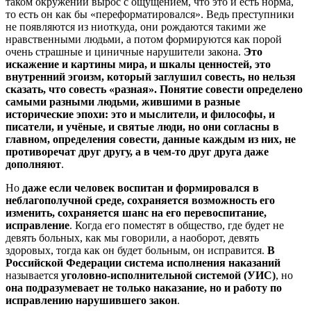
таком окружении вырос с ощущением, что это и есть норма,
то есть он как бы «переформатировался». Ведь преступники
не появляются из ниоткуда, они рождаются такими же
нравственными людьми, а потом формируются как порой
очень страшные и циничные нарушители закона.
Это
искажение и картины мира, и шкалы ценностей, это
внутренний эгоизм, который заглушил совесть, но нельзя
сказать, что совесть «разная». Понятие совести определено
самыми разными людьми, жившими в разные
исторические эпохи: это и мыслители, и философы, и
писатели, и учёные, и святые люди, но они согласны в
главном, определения совести, данные каждым из них, не
противоречат друг другу, а в чем-то друг друга даже
дополняют
.
Но
даже если человек воспитан и формировался в
неблагополучной среде, сохраняется возможность его
изменить, сохраняется шанс на его перевоспитание,
исправление
. Когда его поместят в общество, где будет не
девять больных, как мы говорили, а наоборот, девять
здоровых, тогда как он будет больным, он исправится.
В
Российской Федерации система исполнения наказаний
называется
уголовно-исполнительной системой (УИС)
, но
она подразумевает не только наказание, но и работу по
исправлению нарушившего закон
.