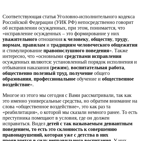
Соответствующая статья Уголовно-исполнительного кодекса
Российской Федерации (УИК РФ) непосредственно говорит
об исправлении осужденных, при этом, понимается, что
«исправление осужденных – это формирование у них
уважительного
отношения
к человеку
,
обществу
,
труду
,
нормам
,
правилам
и
традициям
человеческого
общежития
и стимулирование
правопослушного поведения
». Также
интересно, что «основными
средствами исправления
осужденных являются: установленный порядок исполнения и
отбывания наказания (
режим
),
воспитательная работа
,
общественно полезный труд
,
получение
общего
образования
,
профессиональное
обучение и
общественное
воздействие
».
Многое из этого мы сегодня с Вами рассматривали, так как
это именно универсальные средства, но обратим внимание на
слова «общественное воздействие», это как раз та
«реабилитация», о которой мы сказали немного ранее. То есть
преступника помещают в условия, где он должен
исправиться. Видел
детей с так называемым девиантным
поведением, то есть это склонность к совершению
правонарушений, которая уже с детства в них
проявляется в силу неправильного воспитания
. У них