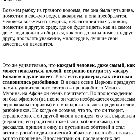
Возьмем рыбку из грязного водоема, где она была чуть жива,
поместим в свежую воду, в аквариум, и она преобразится.
Человека возьмем из трудных, неблагоприятных условий,
поместим в другую среду, где он будет видеть, как на самом
деле люди должны общаться, как они должны помогать друг
другу, проявлять уважение, милосердие, лучшие свои
качества, он изменится.
Это же удивительно, что
каждый человек, даже самый, как
может показаться, плохой, все равно внутри эту «искру
Божию» в душе имеет
. У нас
есть примеры, как святыми
становились разбойники
. В начале осени Церковь празднует
память удивительного святого – преподобного Моисея
Мурина, на Афоне он очень почитается. По происхождению
он был эфиопом (на иконе он часто изображается седовласым
чернокожим стариком) и с молодости являлся предводителем
разбойников. Но когда он осознал, что то, что он творит, –
страшное зло, а он другой жизни не видел, его так вырастили
(вероятно, его родители тоже были разбойниками), он
раскаялся, пришел в одну из пустынных обителей и стал
вести строгий подвижнический образ жизни, чтобы стяжать
вот это прощение. Впоследствии он, после многих лет