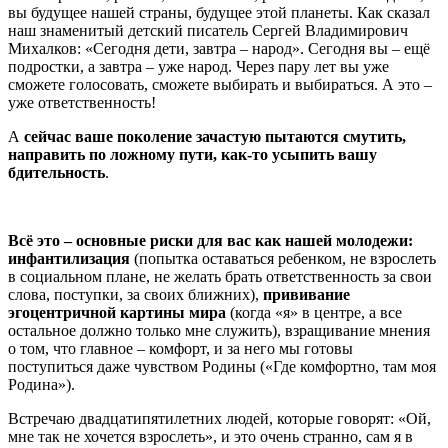
вы будущее нашей страны, будущее этой планеты. Как сказал
наш знаменитый детский писатель Сергей Владимирович
Михалков: «Сегодня дети, завтра – народ». Сегодня вы – ещё
подростки, а завтра – уже народ. Через пару лет вы уже
сможете голосовать, сможете выбирать и выбираться. А это –
уже ответственность!
А
сейчас ваше поколение зачастую пытаются смутить,
направить по ложному пути, как-то усыпить вашу
бдительность
.
Всё это – основные риски для вас как нашей молодежи:
инфантилизация
(попытка оставаться ребенком, не взрослеть
в социальном плане, не желать брать ответственность за свои
слова, поступки, за своих ближних),
прививание
эгоцентричной картины мира
(когда «я» в центре, а все
остальное должно только мне служить), взращивание мнения
о том, что главное – комфорт, и за него мы готовы
поступиться даже чувством Родины («Где комфортно, там моя
Родина»).
Встречаю двадцатипятилетних людей, которые говорят: «Ой,
мне так не хочется взрослеть», и это очень странно, сам я в