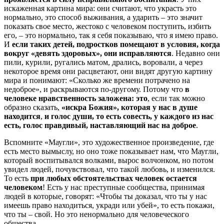
искаженная картина мира: они считают, что украсть это
нормально, это способ выживания, а ударить – это значит
показать свое место, жестоко с человеком поступить, избить
его, – это нормально, так я себя показываю, что я имею право.
И
если таких детей, подростков помещают в условия, когда
вокруг «девять здоровых», они исправляются
. Недавно они
пили, курили, ругались матом, дрались, воровали, а через
некоторое время они расцветают, они видят другую картину
мира и понимают: «Сколько же времени потрачено на
недоброе», и раскрываются по-другому. Потому что
в
человеке нравственность заложена: это
, если так можно
образно сказать,
«искра Божия», которая у нас в душе
находится
,
и голос души, то есть совесть, у каждого из нас
есть, голос правдивый, наставляющий нас на доброе
.
Вспомните «Маугли», это художественное произведение, где
есть место вымыслу, но оно тоже показывает нам, что Маугли,
который воспитывался волками, вырос волчонком, но потом
увидел людей, почувствовал, что такой любовь, и изменился.
То есть
при любых обстоятельствах человек остается
человеком
! Есть у нас преступные сообщества, принимая
людей в которые, говорят: «Чтобы ты доказал, что ты у нас
имеешь право находиться, укради или убей», то есть покажи,
что ты – свой. Но это ненормально для человеческого
общества.