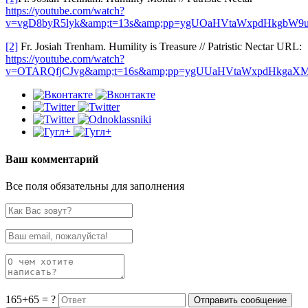
https://youtube.com/watch?
v=vgD8byR5lyk&amp;t=13s&amp;pp=ygUOaHVtaWxpdHkgbW
[2]
Fr. Josiah Trenham. Humility is Treasure // Patristic Nectar URL:
https://youtube.com/watch?
v=OTARQfjCJvg&amp;t=16s&amp;pp=ygUUaHVtaWxpdHkgaX
Ваш комментарий
Все поля обязательны для заполнения
165+65 = ?