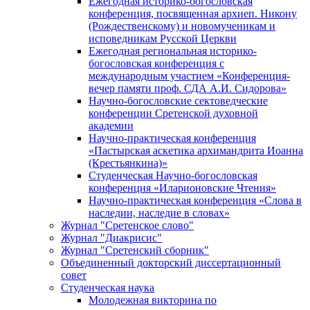
Ежегодная историко-богословская
конференция, посвященная архиеп. Никону
(Рождественскому) и новомученикам и
исповедникам Русской Церкви
Ежегодная региональная историко-
богословская конференция с
международным участием «Конференция-
вечер памяти проф. СДА А.И. Сидорова»
Научно-богословские сектоведческие
конференции Сретенской духовной
академии
Научно-практическая конференция
«Пастырская аскетика архимандрита Иоанна
(Крестьянкина)»
Студенческая Научно-богословская
конференция «Иларионовские Чтения»
Научно-практическая конференция «Cлова в
наследии, наследие в словах»
Журнал "Сретенское слово"
Журнал "Диакрисис"
Журнал "Сретенский сборник"
Объединенный докторский диссертационный
совет
Студенческая наука
Молодежная викторина по