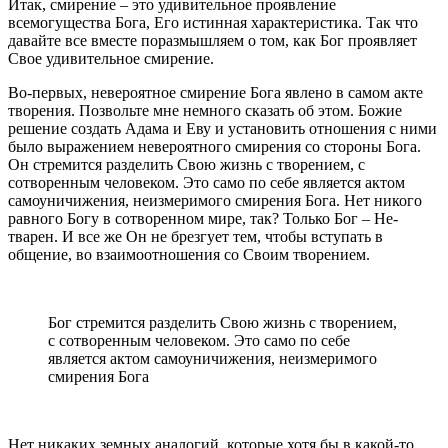
Итак, смирение – это удивительное проявление
всемогущества Бога, Его истинная характеристика. Так что
давайте все вместе поразмышляем о том, как Бог проявляет
Свое удивительное смирение.
Во-первых, невероятное смирение Бога явлено в самом акте
творения. Позвольте мне немного сказать об этом. Божие
решение создать Адама и Еву и установить отношения с ними
было выражением невероятного смирения со стороны Бога.
Он стремится разделить Свою жизнь с творением, с
сотворенным человеком. Это само по себе является актом
самоуничижения, неизмеримого смирения Бога. Нет никого
равного Богу в сотворенном мире, так? Только Бог – Не-
тварен. И все же Он не брезгует тем, чтобы вступать в
общение, во взаимоотношения со Своим творением.
Бог стремится разделить Свою жизнь с творением,
с сотворенным человеком. Это само по себе
является актом самоуничижения, неизмеримого
смирения Бога
Нет никаких земных аналогий, которые хотя бы в какой-то