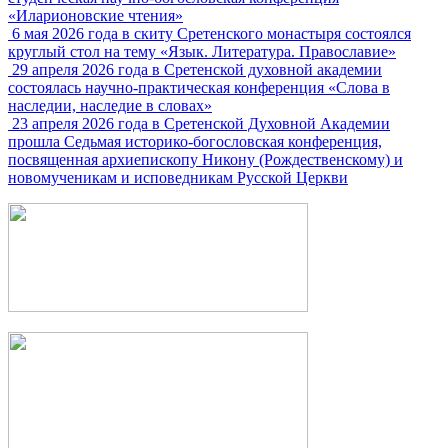
«Иларионовские чтения»
6 мая 2026 года в скиту Сретенского монастыря состоялся
круглый стол на тему «Язык. Литература. Православие»
29 апреля 2026 года в Сретенской духовной академии
состоялась научно-практическая конференция «Слова в
наследии, наследие в словах»
23 апреля 2026 года в Сретенской Духовной Академии
прошла Седьмая историко-богословская конференция,
посвященная архиепископу Никону (Рождественскому) и
новомученикам и исповедникам Русской Церкви