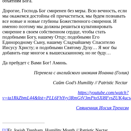
объятиям Бога.
Дорогие, Господь Бог смиренен без меры. Всю вечность, если
мы окажемся достойны ей причаститься, мы будем познавать
все новые и новые глубины Божественного смирения. И
именно поэтому мы должны решиться культивировать
смирение в своем собственном сердце, чтобы стать
подобными Богу, нашему Отцу; подобными Его
Единородному Сыну, нашему Сладчайшему Спасителю
Иисусу Христу; и подобными Святому Духу… Я мог бы
добавить еще многое к вышесказанному, но не буду…
Да пребудет с Вами Бог! Аминь.
Перевела с английского инокиня Иоанна (Голик)
Сайт God’s Humility // Patristic Nectar
https://youtube.com/watch?
v=ta1RkZbmL44&list=PLL6FhYvy3RmGtV3mPtoSXl8FvsZUK4uc
Священник Иосия Тренхэм
[1]
Fr. Josiah Trenham. Humility Month // Patristic Nectar