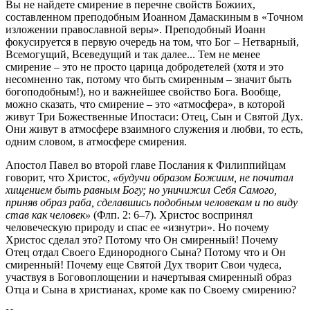
Вы не найдете смирение в перечне свойств Божиих,
составленном преподобным Иоанном Дамаскиным в «Точном
изложении православной веры». Преподобный Иоанн
фокусируется в первую очередь на том, что Бог – Нетварный,
Всемогущий, Всеведущий и так далее... Тем не менее
смирение – это не просто царица добродетелей (хотя и это
несомненно так, потому что быть смиренным – значит быть
богоподобным!), но и важнейшее свойство Бога. Вообще,
можно сказать, что смирение – это «атмосфера», в которой
живут Три Божественные Ипостаси: Отец, Сын и Святой Дух.
Они живут в атмосфере взаимного служения и любви, то есть,
одним словом, в атмосфере смирения.
Апостол Павел во второй главе Послания к Филиппийцам
говорит, что Христос,
«будучи образом Божиим, не почитал
хищением быть равным Богу; но уничижил Себя Самого,
приняв образ раба, сделавшись подобным человекам и по виду
став как человек»
(Флп. 2: 6–7). Христос воспринял
человеческую природу и спас ее «изнутри». Но почему
Христос сделал это? Потому что Он смиренный! Почему
Отец отдал Своего Единородного Сына? Потому что и Он
смиренный! Почему еще Святой Дух творит Свои чудеса,
участвуя в Боговоплощении и начертывая смиренный образ
Отца и Сына в христианах, кроме как по Своему смирению?