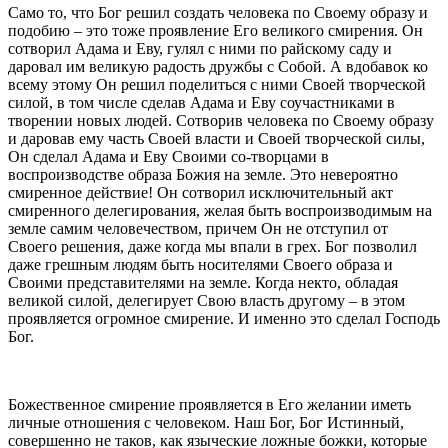
Само то, что Бог решил создать человека по Своему образу и
подобию – это тоже проявление Его великого смирения. Он
сотворил Адама и Еву, гулял с ними по райскому саду и
даровал им великую радость дружбы с Собой. А вдобавок ко
всему этому Он решил поделиться с ними Своей творческой
силой, в том числе сделав Адама и Еву соучастниками в
творении новых людей. Сотворив человека по Своему образу
и даровав ему часть Своей власти и Своей творческой силы,
Он сделал Адама и Еву Своими со-творцами в
воспроизводстве образа Божия на земле. Это невероятно
смиренное действие! Он сотворил исключительный акт
смиренного делегирования, желая быть воспроизводимым на
земле самим человечеством, причем Он не отступил от
Своего решения, даже когда мы впали в грех. Бог позволил
даже грешным людям быть носителями Своего образа и
Своими представителями на земле. Когда некто, обладая
великой силой, делегирует Свою власть другому – в этом
проявляется огромное смирение. И именно это сделал Господь
Бог.
Божественное смирение проявляется в Его желании иметь
личные отношения с человеком. Наш Бог, Бог Истинный,
совершенно не таков, как языческие ложные божки, которые