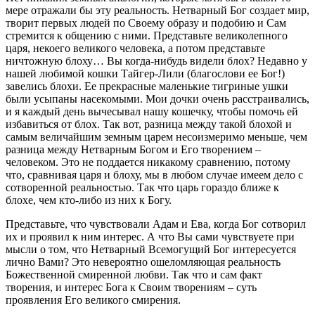
мере отражали бы эту реальность. Нетварный Бог создает мир,
творит первых людей по Своему образу и подобию и Сам
стремится к общению с ними. Представьте великолепного
царя, некоего великого человека, а потом представьте
ничтожную блоху… Вы когда-нибудь видели блох? Недавно у
нашей любимой кошки Тайгер-Лили (благослови ее Бог!)
завелись блохи. Ее прекрасные маленькие тигриные ушки
были усыпаны насекомыми. Мои дочки очень расстраивались,
и я каждый день вычесывал нашу кошечку, чтобы помочь ей
избавиться от блох. Так вот, разница между такой блохой и
самым величайшим земным царем несоизмеримо меньше, чем
разница между Нетварным Богом и Его творением –
человеком. Это не поддается никакому сравнению, потому
что, сравнивая царя и блоху, мы в любом случае имеем дело с
сотворенной реальностью. Так что царь гораздо ближе к
блохе, чем кто-либо из них к Богу.
Представьте, что чувствовали Адам и Ева, когда Бог сотворил
их и проявил к ним интерес. А что Вы сами чувствуете при
мысли о том, что Нетварный Всемогущий Бог интересуется
лично Вами? Это невероятно ошеломляющая реальность
Божественной смиренной любви. Так что и сам факт
творения, и интерес Бога к Своим творениям – суть
проявления Его великого смирения.