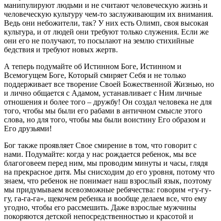
манипулируют людьми и не считают человеческую жизнь и
человеческую культуру чем-то заслуживающим их внимания.
Ведь они небожители, так? У них есть Олимп, своя высокая
культура, и от людей они требуют только служения. Если же
они его не получают, то посылают на землю стихийные
бедствия и требуют новых жертв.
А теперь подумайте об Истинном Боге, Истинном и
Всемогущем Боге, Который смиряет Себя и не только
поддерживает все творение Своей Божественной Жизнью, но
и лично общается с Адамом, устанавливает с Ним личные
отношения и более того – дружбу! Он создал человека не для
того, чтобы мы были его рабами в античном смысле этого
слова, но для того, чтобы мы были воистину Его образом и
Его друзьями!
Бог также проявляет Свое смирение в том, что говорит с
нами. Подумайте: когда у нас рождается ребенок, мы все
благоговеем перед ним, мы проводим минуты и часы, глядя
на прекрасное дитя. Мы снисходим до его уровня, потому что
знаем, что ребенок не понимает наш взрослый язык, поэтому
мы придумываем всевозможные ребячества: говорим «гу-гу-
гу, га-га-га», щекочем ребенка и вообще делаем все, что ему
угодно, чтобы его рассмешить. Даже взрослые мужчины
покоряются детской непосредственностью и красотой и