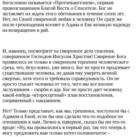
богословии называется «Протоевангелием», первым
провозглашением Благой Вести о Спасителе. Бог не
заставляет их ждать этого обетования в течение сотен лет.
Нет, по Своей смиренной любви к человеку Он сразу же
после грехопадения вселяет в Адама и Еву великую надежду
на возвращение в рай.
И, наконец, посмотрите на смиренное дело спасения,
совершенное Господом Иисусом Христом! Смирение Бога
проявилось не только в смиренном терпении человеческого
греха, что, безусловно, уже много. Бог не просто продлевает
существование человека, не давая ему умереть вечной
смертью, хотя этого и требовала справедливость. Он не
просто спасает человека от того, чего мы все вполне
заслуживаем – скорби и ада. Бог не просто дает человеку
какой-нибудь «второсортный» план восстановления,
сопряженный с наказанием.
Нет! Только представьте, как мы, грешники, поступили бы с
Адамом и Евой, если бы они сделали что-то подобное по
отношению к нам. Лично я, наверное, сказал бы им что-то
вроде: «Ну, вы провалились в первый раз, так что теперь я
могу предложить вам только нечто половинчатое –