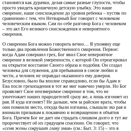
становятся как дурачки, делая самые разные глупости, чтобы
просто увидеть крошечную детскую улыбку. Это наше
смирение, наше снисхождение до уровня ребенка – пустяк по
сравнению с тем, что Нетварный Бог говорит с человеком
человеческим языком. Сам по себе разговор Бога с человеком
– это акт Его великого снисхождения и невероятного
смирения.
О смирении Бога можно говорить вечно… Я упомяну еще
только два проявления Божественного смирения. Первое:
когда Адам совершил грех, Бог явил Свое невероятное
смирение в великой умеренности, с которой Он отреагировал
на открытое восстание Своего образа и подобия. Он создал
человека для служения, для пребывания в союзе любви и
чести, а человек не оправдал оказанного ему доверия.
Безусловно, было бы вполне справедливо, если бы Адам и
Ева после грехопадения в тот же миг навечно умерли. Но Бог
проявляет Свое неизмеримое смирение в том, что не
уничтожает наших прародителей сразу же, а лишь изгоняет из
рая. И куда изгоняет? Не дальше, чем за райские врата, чтобы
они помнили место, откуда были изгнаны, слышали эхо рая и
внимали призывам к покаянию и возвращению в объятия
Бога. Причем Бог не дает им страдать слишком долго и тут же
пророчествует об их грядущем спасении. Он говорит, что
«семя жены сокрушит главу змия»
(см.: Быт. 3: 15) – это в