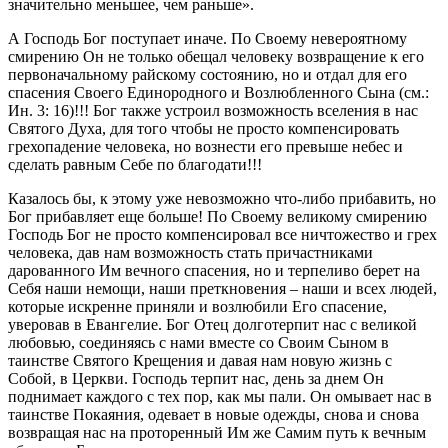
значительно меньшее, чем раньше».
А Господь Бог поступает иначе. По Своему невероятному
смирению Он не только обещал человеку возвращение к его
первоначальному райскому состоянию, но и отдал для его
спасения Своего Единородного и Возлюбленного Сына (см.:
Ин. 3: 16)!!! Бог также устроил возможность вселения в нас
Святого Духа, для того чтобы не просто компенсировать
грехопадение человека, но вознести его превыше небес и
сделать равным Себе по благодати!!!
Казалось бы, к этому уже невозможно что-либо прибавить, но
Бог прибавляет еще больше! По Своему великому смирению
Господь Бог не просто компенсировал все ничтожество и грех
человека, дав нам возможность стать причастниками
дарованного Им вечного спасения, но и терпеливо берет на
Себя наши немощи, наши преткновения – наши и всех людей,
которые искренне приняли и возлюбили Его спасение,
уверовав в Евангелие. Бог Отец долготерпит нас с великой
любовью, соединяясь с нами вместе со Своим Сыном в
таинстве Святого Крещения и давая нам новую жизнь с
Собой, в Церкви. Господь терпит нас, день за днем Он
поднимает каждого с тех пор, как мы пали. Он омывает нас в
таинстве Покаяния, одевает в новые одежды, снова и снова
возвращая нас на проторенный Им же Самим путь к вечным