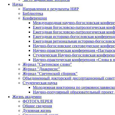
Наука
Направления и результаты НИР
Библиотека
Конференции
Международная научно-богословская конфер
Ежегодная богословско-патрологическая кон
Ежегодная богословско-патрологическая кон
Ежегодная историко-богословская конференц
Ежегодная региональная историко-богословс
Научно-богословские сектоведческие конфер
Научно-практическая конференция «Пастырск
Студенческая Научно-богословская конферен
Научно-практическая конференция «Cлова в н
Журнал "Сретенское слово"
Журнал "Диакрисис"
Журнал "Сретенский сборник"
Объединенный докторский диссертационный совет
Студенческая наука
Молодежная викторина по церковнославянско
Научно-популярный образовательный проект
Жизнь академии
ФОТОГАЛЕРЕЯ
Общие сведения
Духовная жизнь