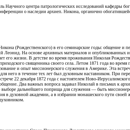
 Научного центра патрологических исследований кафедры бого
онференции о наследии архиеп. Никона, органично обогатившей
кона (Рождественского) в его семинарские годы: общение и п
й Леонид. На основе архивных материалов и опубликованных и
т его жизни. В детстве во время проживания Николая Рождестве
риходского священника своего села. Летом 1871 года во время 
ование и опыт миссионерского служения в Америке. Эта встреча
для него в течение тех лет был духовным наставником. При пер
встрече 22 декабря 1872 года с настоятелем Ново-Иерусалимск
е общение. Два важных вопроса задавал Николай в письмах к ар
о выборе дальнейшего поприща для служения — быть миссионеро
ия в духовной академии, а в избрании монашеского пути свое
 духовником.