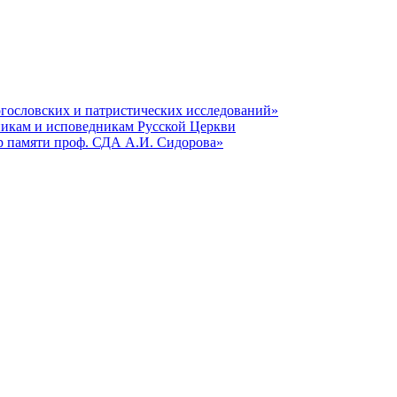
гословских и патристических исследований»
никам и исповедникам Русской Церкви
р памяти проф. СДА А.И. Сидорова»