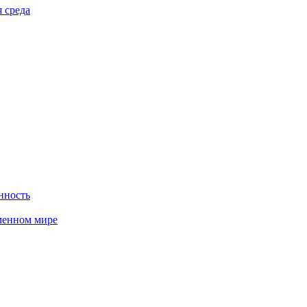
 среда
нность
менном мире