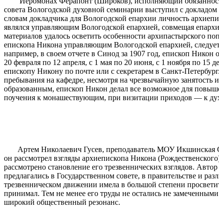
Иеромонах Ферапонт (Широков), исполняющий обязанности н
совета Вологодской духовной семинарии выступил с докладом 
словам докладчика для Вологодской епархии личность архиепис
являлся управляющим Вологодской епархией, совмещая епархиа
материалов удалось осветить особенности архипастырского п
епископа Никона управляющим Вологодской епархией, следует 
например, в своем отчете в Синод за 1907 год, епископ Никон
20 февраля по 12 апреля, с 1 мая по 20 июня, с 1 ноября по 15
епископу Никону по почте или с секретарем в Санкт-Петербург
пребывания на кафедре, несмотря на чрезвычайную занятость 
образованным, епископ Никон делал все возможное для повыше
поучения к монашествующим, при визитации приходов — к дух
Артем Николаевич Гусев, преподаватель МОУ Икшинская СОШ
он рассмотрел взгляды архиепископа Никона (Рождественского)
рассмотрено становление его трезвеннических взглядов. Авто
предлагались в Государственном совете, в правительстве и ра
трезвенническом движении имела в большой степени просветит
принимал. Тем не менее его труды не остались не замеченным
широкий общественный резонанс.