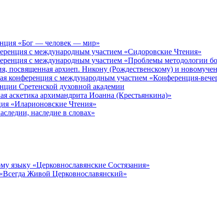
енция «Бог — человек — мир»
ференция с международным участием «Сидоровские Чтения»
ференция с международным участием «Проблемы методологии бо
ия, посвященная архиеп. Никону (Рождественскому) и новомуче
кая конференция с международным участием «Конференция-вече
енции Сретенской духовной академии
ая аскетика архимандрита Иоанна (Крестьянкина)»
ция «Иларионовские Чтения»
аследии, наследие в словах»
му языку «Церковнославянские Состязания»
 «Всегда Живой Церковнославянский»