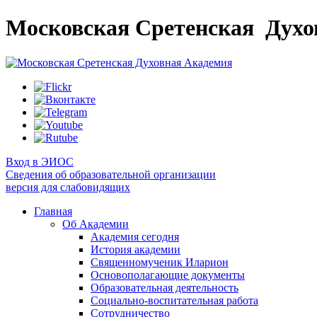
Московская Сретенская
Духо
Вход в ЭИОС
Сведения об образовательной организации
версия для слабовидящих
Главная
Об Академии
Академия сегодня
История академии
Священномученик Иларион
Основополагающие документы
Образовательная деятельность
Социально-воспитательная работа
Сотрудничество