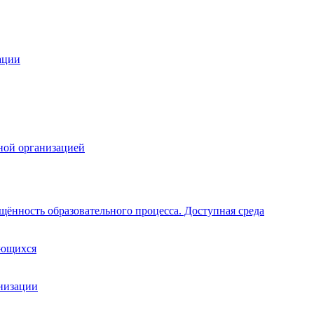
ации
ной организацией
щённость образовательного процесса. Доступная среда
ающихся
анизации