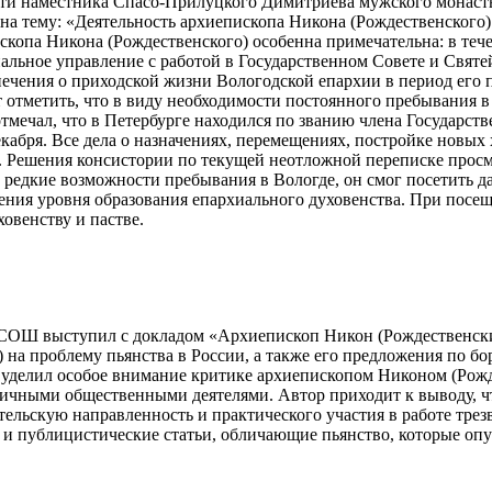
аместника Спасо-Прилуцкого Димитриева мужского монастыря,
на тему: «Деятельность архиепископа Никона (Рождественского)
копа Никона (Рождественского) особенна примечательна: в течен
льное управление с работой в Государственном Совете и Святе
опечения о приходской жизни Вологодской епархии в период ег
отметить, что в виду необходимости постоянного пребывания в 
 отмечал, что в Петербурге находился по званию члена Государс
 декабря. Все дела о назначениях, перемещениях, постройке новы
. Решения консистории по текущей неотложной переписке просма
и редкие возможности пребывания в Вологде, он смог посетить 
ния уровня образования епархиального духовенства. При посещ
овенству и пастве.
 выступил с докладом «Архиепископ Никон (Рождественский) 
 на проблему пьянства в России, а также его предложения по б
р уделил особое внимание критике архиепископом Никоном (Рож
зличными общественными деятелями. Автор приходит к выводу, ч
ельскую направленность и практического участия в работе тре
и и публицистические статьи, обличающие пьянство, которые оп