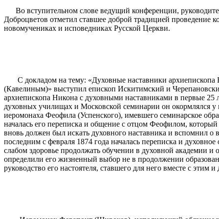
Во вступительном слове ведущий конференции, руководитель
Доброцветов отметил ставшее доброй традицией проведение к
новомучениках и исповедниках Русской Церкви.
С докладом на тему: «Духовные наставники архиепископа Ни
(Кавелиным)» выступил епископ Искитимский и Черепановски
архиепископа Никона с духовными наставниками в первые 25 ле
духовных училищах и Московской семинарии он окормлялся у п
иеромонаха Феофила (Успенского), имевшего семинарское образ
началась его переписка и общение с отцом Феофилом, который 
вновь должен был искать духовного наставника и вспомнил о 
последним с февраля 1874 года началась переписка и духовно
слабом здоровье продолжать обучении в духовной академии и 
определили его жизненный выбор не в продолжении образован
руководство его настоятеля, ставшего для него вместе с этим и