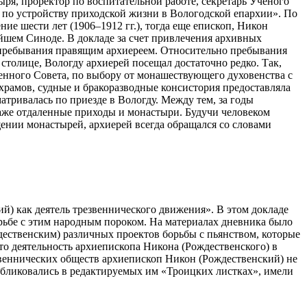
 проректор по воспитательной работе, секретарь Ученого
 по устройству приходской жизни в Вологодской епархии». По
ие шести лет (1906–1912 гг.), тогда еще епископ, Никон
йшем Синоде. В докладе за счет привлечения архивных
о пребывания правящим архиереем. Относительно пребывания
столице, Вологду архиерей посещал достаточно редко. Так,
твенного Совета, по выбору от монашествующего духовенства с
х храмов, судные и бракоразводные консистория предоставляла
тривалась по приезде в Вологду. Между тем, за годы
даже отдаленные приходы и монастыри. Будучи человеком
ении монастырей, архиерей всегда обращался со словами
как деятель трезвеннического движения». В этом докладе
орьбе с этим народным пороком. На материалах дневника было
дественским) различных проектов борьбы с пьянством, которые
то деятельность архиепископа Никона (Рождественского) в
звеннических обществ архиепископ Никон (Рождественский) не
убликовались в редактируемых им «Троицких листках», имели