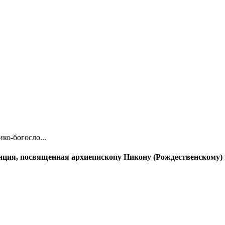
ко-богосло...
нция, посвященная архиепископу Никону (Рождественскому)