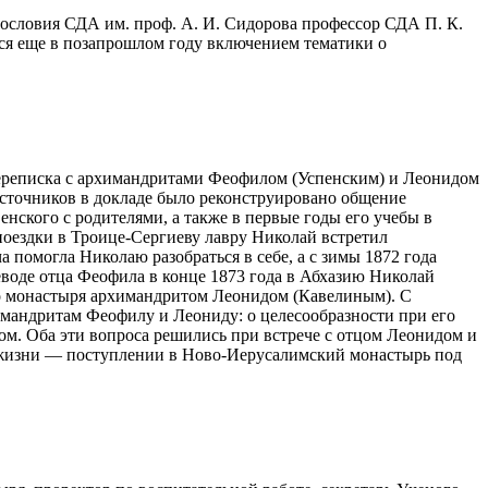
словия СДА им. проф. А. И. Сидорова профессор СДА П. К.
ся еще в позапрошлом году включением тематики о
ереписка с архимандритами Феофилом (Успенским) и Леонидом
сточников в докладе было реконструировано общение
нского с родителями, а также в первые годы его учебы в
поездки в Троице-Сергиеву лавру Николай встретил
 помогла Николаю разобраться в себе, а с зимы 1872 года
еводе отца Феофила в конце 1873 года в Абхазию Николай
ого монастыря архимандритом Леонидом (Кавелиным). С
химандритам Феофилу и Леониду: о целесообразности при его
м. Оба эти вопроса решились при встрече с отцом Леонидом и
й жизни — поступлении в Ново-Иерусалимский монастырь под