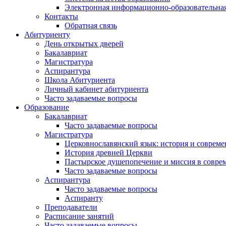
Электронная информационно-образовательная
Контакты
Обратная связь
Абитуриенту
День открытых дверей
Бакалавриат
Магистратура
Аспирантура
Школа Абитуриента
Личный кабинет абитуриента
Часто задаваемые вопросы
Образование
Бакалавриат
Часто задаваемые вопросы
Магистратура
Церковнославянский язык: история и совреме
История древней Церкви
Пастырское душепопечение и миссия в совре
Часто задаваемые вопросы
Аспирантура
Часто задаваемые вопросы
Аспиранту
Преподаватели
Расписание занятий
Часто задаваемые вопросы