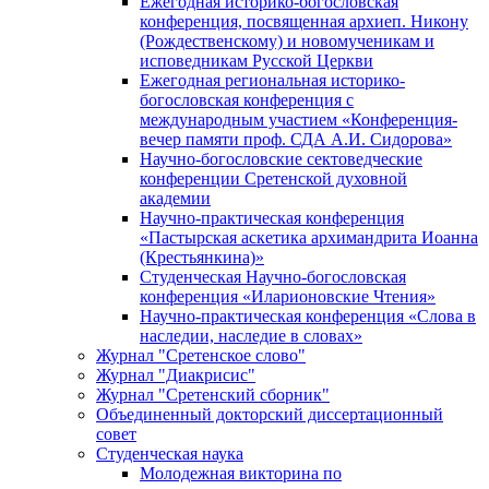
Ежегодная историко-богословская
конференция, посвященная архиеп. Никону
(Рождественскому) и новомученикам и
исповедникам Русской Церкви
Ежегодная региональная историко-
богословская конференция с
международным участием «Конференция-
вечер памяти проф. СДА А.И. Сидорова»
Научно-богословские сектоведческие
конференции Сретенской духовной
академии
Научно-практическая конференция
«Пастырская аскетика архимандрита Иоанна
(Крестьянкина)»
Студенческая Научно-богословская
конференция «Иларионовские Чтения»
Научно-практическая конференция «Cлова в
наследии, наследие в словах»
Журнал "Сретенское слово"
Журнал "Диакрисис"
Журнал "Сретенский сборник"
Объединенный докторский диссертационный
совет
Студенческая наука
Молодежная викторина по