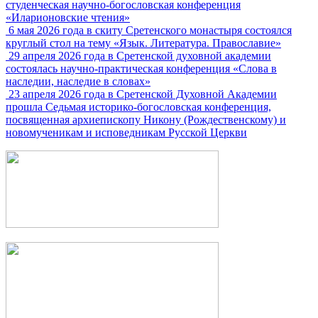
студенческая научно-богословская конференция
«Иларионовские чтения»
6 мая 2026 года в скиту Сретенского монастыря состоялся
круглый стол на тему «Язык. Литература. Православие»
29 апреля 2026 года в Сретенской духовной академии
состоялась научно-практическая конференция «Слова в
наследии, наследие в словах»
23 апреля 2026 года в Сретенской Духовной Академии
прошла Седьмая историко-богословская конференция,
посвященная архиепископу Никону (Рождественскому) и
новомученикам и исповедникам Русской Церкви