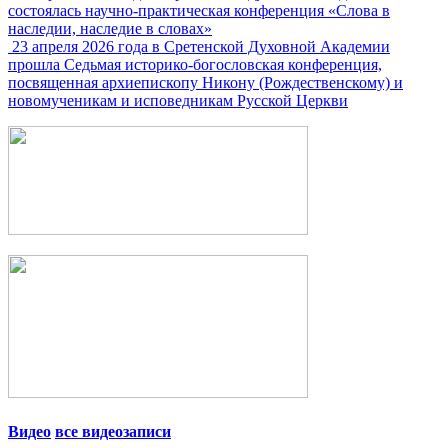
состоялась научно-практическая конференция «Слова в
наследии, наследие в словах»
23 апреля 2026 года в Сретенской Духовной Академии
прошла Седьмая историко-богословская конференция,
посвященная архиепископу Никону (Рождественскому) и
новомученикам и исповедникам Русской Церкви
Видео
все видеозаписи