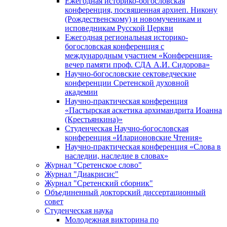
Ежегодная историко-богословская
конференция, посвященная архиеп. Никону
(Рождественскому) и новомученикам и
исповедникам Русской Церкви
Ежегодная региональная историко-
богословская конференция с
международным участием «Конференция-
вечер памяти проф. СДА А.И. Сидорова»
Научно-богословские сектоведческие
конференции Сретенской духовной
академии
Научно-практическая конференция
«Пастырская аскетика архимандрита Иоанна
(Крестьянкина)»
Студенческая Научно-богословская
конференция «Иларионовские Чтения»
Научно-практическая конференция «Cлова в
наследии, наследие в словах»
Журнал "Сретенское слово"
Журнал "Диакрисис"
Журнал "Сретенский сборник"
Объединенный докторский диссертационный
совет
Студенческая наука
Молодежная викторина по