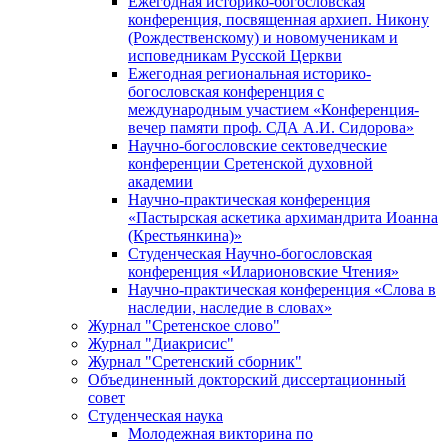
Ежегодная историко-богословская
конференция, посвященная архиеп. Никону
(Рождественскому) и новомученикам и
исповедникам Русской Церкви
Ежегодная региональная историко-
богословская конференция с
международным участием «Конференция-
вечер памяти проф. СДА А.И. Сидорова»
Научно-богословские сектоведческие
конференции Сретенской духовной
академии
Научно-практическая конференция
«Пастырская аскетика архимандрита Иоанна
(Крестьянкина)»
Студенческая Научно-богословская
конференция «Иларионовские Чтения»
Научно-практическая конференция «Cлова в
наследии, наследие в словах»
Журнал "Сретенское слово"
Журнал "Диакрисис"
Журнал "Сретенский сборник"
Объединенный докторский диссертационный
совет
Студенческая наука
Молодежная викторина по