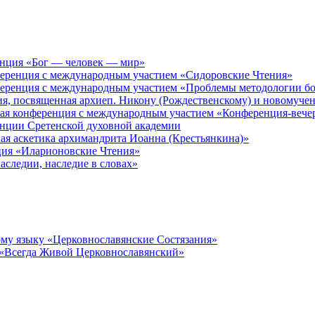
енция «Бог — человек — мир»
ференция с международным участием «Сидоровские Чтения»
ференция с международным участием «Проблемы методологии бо
ия, посвященная архиеп. Никону (Рождественскому) и новомуче
кая конференция с международным участием «Конференция-вече
енции Сретенской духовной академии
ая аскетика архимандрита Иоанна (Крестьянкина)»
ция «Иларионовские Чтения»
аследии, наследие в словах»
му языку «Церковнославянские Состязания»
 «Всегда Живой Церковнославянский»