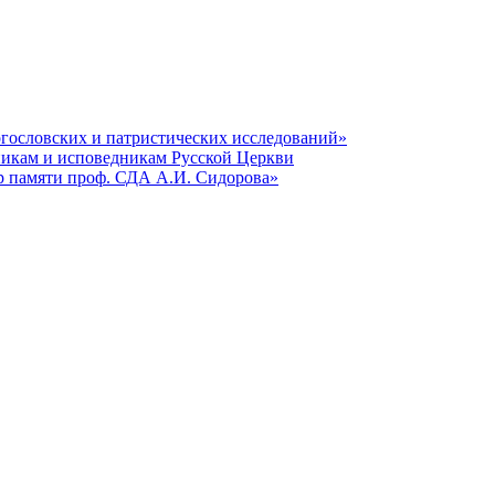
гословских и патристических исследований»
никам и исповедникам Русской Церкви
р памяти проф. СДА А.И. Сидорова»