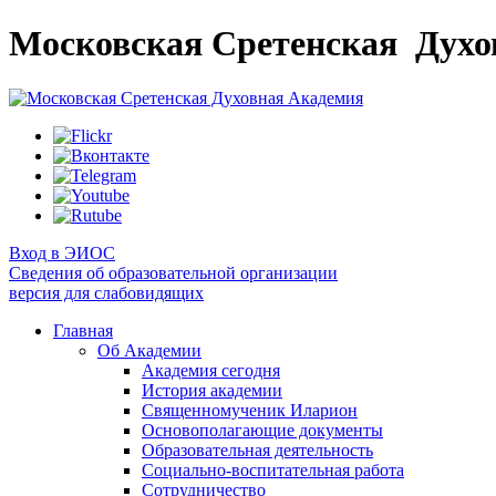
Московская Сретенская
Духо
Вход в ЭИОС
Сведения об образовательной организации
версия для слабовидящих
Главная
Об Академии
Академия сегодня
История академии
Священномученик Иларион
Основополагающие документы
Образовательная деятельность
Социально-воспитательная работа
Сотрудничество