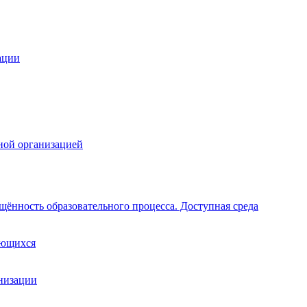
ации
ной организацией
щённость образовательного процесса. Доступная среда
ающихся
анизации