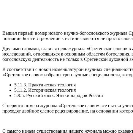
Вышел первый номер нового научно-богословского журнала Сре
познание Бога и стремление к истине являются не просто сло
Другими словами, главная цель журнала «Сретенское слово» в
исследований, относящихся к основным областям богословия, ц
богословскую деятельность не только в Сретенской духовной ак
В соответствии с новой номенклатурой научных специальносте
«Сретенское слово» избраны три научные специальности, кото
5.11.3. Практическая теология
5.11.2. Историческая теология
5.9.5. Русский язык. Языки народов России
С первого номера журнала «Сретенское слово» все статьи уч
проходят двойное слепое рецензирование, на основании котор
С самого начала существования нашего журнала можно охаракт