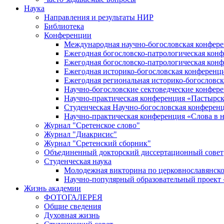
Наука
Направления и результаты НИР
Библиотека
Конференции
Международная научно-богословская конфер
Ежегодная богословско-патрологическая кон
Ежегодная богословско-патрологическая кон
Ежегодная историко-богословская конференц
Ежегодная региональная историко-богословс
Научно-богословские сектоведческие конфер
Научно-практическая конференция «Пастырск
Студенческая Научно-богословская конферен
Научно-практическая конференция «Cлова в н
Журнал "Сретенское слово"
Журнал "Диакрисис"
Журнал "Сретенский сборник"
Объединенный докторский диссертационный совет
Студенческая наука
Молодежная викторина по церковнославянско
Научно-популярный образовательный проект
Жизнь академии
ФОТОГАЛЕРЕЯ
Общие сведения
Духовная жизнь