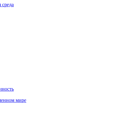
 среда
нность
менном мире