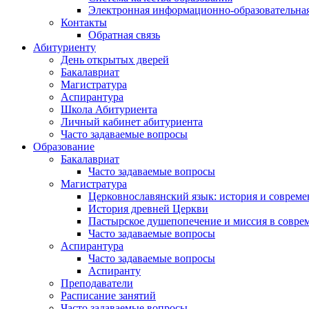
Электронная информационно-образовательная
Контакты
Обратная связь
Абитуриенту
День открытых дверей
Бакалавриат
Магистратура
Аспирантура
Школа Абитуриента
Личный кабинет абитуриента
Часто задаваемые вопросы
Образование
Бакалавриат
Часто задаваемые вопросы
Магистратура
Церковнославянский язык: история и совреме
История древней Церкви
Пастырское душепопечение и миссия в совре
Часто задаваемые вопросы
Аспирантура
Часто задаваемые вопросы
Аспиранту
Преподаватели
Расписание занятий
Часто задаваемые вопросы