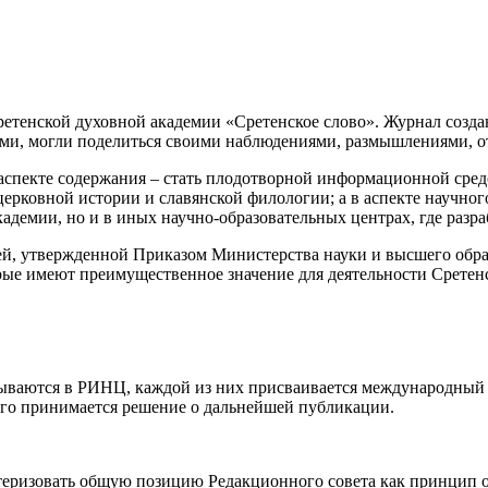
тенской духовной академии «Сретенское слово». Журнал создан
вами, могли поделиться своими наблюдениями, размышлениями, 
 аспекте содержания – стать плодотворной информационной сре
ерковной истории и славянской филологии; а в аспекте научног
адемии, но и в иных научно-образовательных центрах, где разра
й, утвержденной Приказом Министерства науки и высшего образо
рые имеют преимущественное значение для деятельности Сретен
итываются в РИНЦ, каждой из них присваивается международный
ого принимается решение о дальнейшей публикации.
еризовать общую позицию Редакционного совета как принцип от