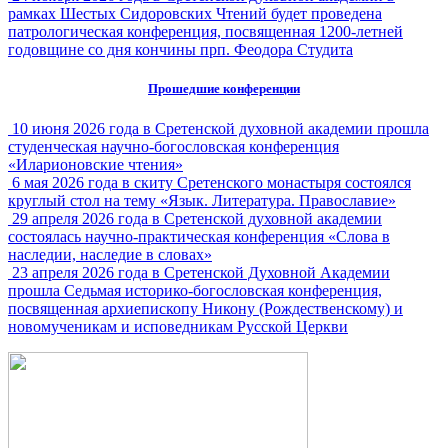
рамках Шестых Сидоровских Чтений будет проведена
патрологическая конференция, посвященная 1200-летней
годовщине со дня кончины прп. Феодора Студита
Прошедшие конференции
10 июня 2026 года в Сретенской духовной академии прошла
студенческая научно-богословская конференция
«Иларионовские чтения»
6 мая 2026 года в скиту Сретенского монастыря состоялся
круглый стол на тему «Язык. Литература. Православие»
29 апреля 2026 года в Сретенской духовной академии
состоялась научно-практическая конференция «Слова в
наследии, наследие в словах»
23 апреля 2026 года в Сретенской Духовной Академии
прошла Седьмая историко-богословская конференция,
посвященная архиепископу Никону (Рождественскому) и
новомученикам и исповедникам Русской Церкви