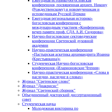
Ежегодная историко-богословская
конференция, посвященная архиеп. Никону
(Рождественскому) и новомученикам и
исповедникам Русской Церкви
Ежегодная региональная историко-
богословская конференция с
международным участием «Конференция-
вечер памяти проф. СДА А.И. Сидорова»
Научно-богословские сектоведческие
конференции Сретенской духовной
академии
Научно-практическая конференция
«Пастырская аскетика архимандрита Иоанна
(Крестьянкина)»
Студенческая Научно-богословская
конференция «Иларионовские Чтения»
Научно-практическая конференция «Cлова в
наследии, наследие в словах»
Журнал "Сретенское слово"
Журнал "Диакрисис"
Журнал "Сретенский сборник"
Объединенный докторский диссертационный
совет
Студенческая наука
Молодежная викторина по