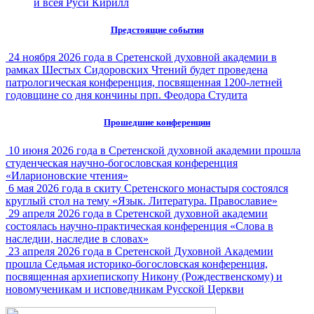
и всея Руси Кирилл
Предстоящие события
24 ноября 2026 года в Сретенской духовной академии в
рамках Шестых Сидоровских Чтений будет проведена
патрологическая конференция, посвященная 1200-летней
годовщине со дня кончины прп. Феодора Студита
Прошедшие конференции
10 июня 2026 года в Сретенской духовной академии прошла
студенческая научно-богословская конференция
«Иларионовские чтения»
6 мая 2026 года в скиту Сретенского монастыря состоялся
круглый стол на тему «Язык. Литература. Православие»
29 апреля 2026 года в Сретенской духовной академии
состоялась научно-практическая конференция «Слова в
наследии, наследие в словах»
23 апреля 2026 года в Сретенской Духовной Академии
прошла Седьмая историко-богословская конференция,
посвященная архиепископу Никону (Рождественскому) и
новомученикам и исповедникам Русской Церкви