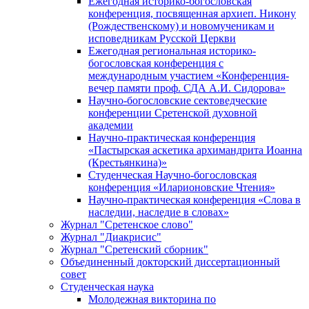
Ежегодная историко-богословская
конференция, посвященная архиеп. Никону
(Рождественскому) и новомученикам и
исповедникам Русской Церкви
Ежегодная региональная историко-
богословская конференция с
международным участием «Конференция-
вечер памяти проф. СДА А.И. Сидорова»
Научно-богословские сектоведческие
конференции Сретенской духовной
академии
Научно-практическая конференция
«Пастырская аскетика архимандрита Иоанна
(Крестьянкина)»
Студенческая Научно-богословская
конференция «Иларионовские Чтения»
Научно-практическая конференция «Cлова в
наследии, наследие в словах»
Журнал "Сретенское слово"
Журнал "Диакрисис"
Журнал "Сретенский сборник"
Объединенный докторский диссертационный
совет
Студенческая наука
Молодежная викторина по