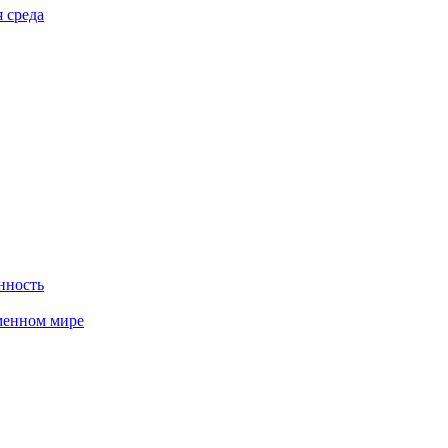
 среда
нность
менном мире