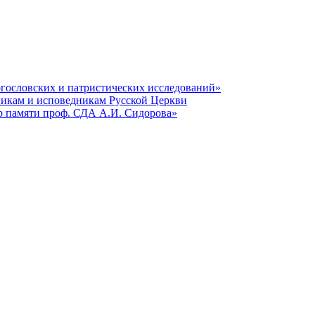
гословских и патристических исследований»
никам и исповедникам Русской Церкви
р памяти проф. СДА А.И. Сидорова»