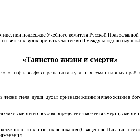
оэтике, при поддержке Учебного комитета Русской Православно
и светских вузов принять участие во II международной научно-
«Таинство жизни и смерти»
словов и философов в решении актуальных гуманитарных пробл
ь жизни (тела, души, духа); признаки жизни; начало жизни в б
изнаки смерти и способы определения момента смерти; смерть те
надлежность этих прав; их основания (Священное Писание, псих
рименения.