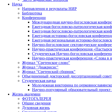
Наука
Направления и результаты НИР
Библиотека
Конференции
Международная научно-богословская конфер
Ежегодная богословско-патрологическая кон
Ежегодная богословско-патрологическая кон
Ежегодная историко-богословская конференц
Ежегодная региональная историко-богословс
Научно-богословские сектоведческие конфер
Научно-практическая конференция «Пастырск
Студенческая Научно-богословская конферен
Научно-практическая конференция «Cлова в н
Журнал "Сретенское слово"
Журнал "Диакрисис"
Журнал "Сретенский сборник"
Объединенный докторский диссертационный совет
Студенческая наука
Молодежная викторина по церковнославянско
Научно-популярный образовательный проект
Жизнь академии
ФОТОГАЛЕРЕЯ
Общие сведения
Духовная жизнь