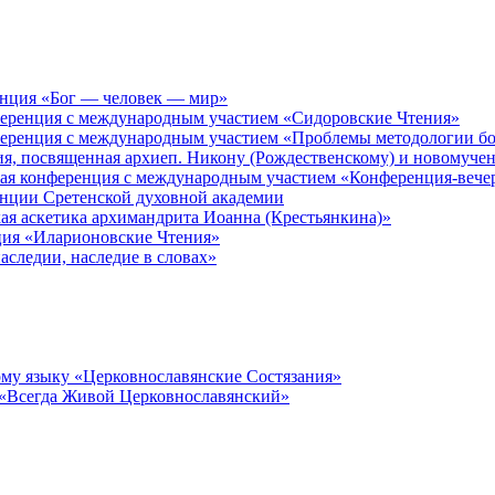
енция «Бог — человек — мир»
ференция с международным участием «Сидоровские Чтения»
ференция с международным участием «Проблемы методологии бо
ия, посвященная архиеп. Никону (Рождественскому) и новомуче
кая конференция с международным участием «Конференция-вече
енции Сретенской духовной академии
ая аскетика архимандрита Иоанна (Крестьянкина)»
ция «Иларионовские Чтения»
аследии, наследие в словах»
му языку «Церковнославянские Состязания»
 «Всегда Живой Церковнославянский»