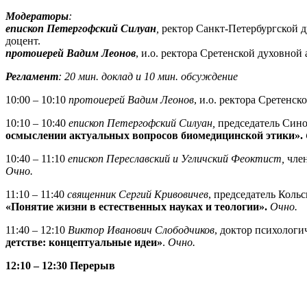
Модераторы
:
епископ Петергофский Силуан
,
ректор Санкт-Петербургской д
доцент.
протоиерей Вадим Леонов
, и.о. ректора Сретенской духовной
Регламент
: 20 мин. доклад и 10 мин. обсуждение
10:00 – 10:10
протоиерей Вадим Леонов
, и.о. ректора Сретенс
10:10 – 10:40
епископ Петергофский Силуан
,
председатель Сино
осмыслении актуальных вопросов биомедицинской этики»
.
10:40 – 11:10
епископ Переславский и Угличский Феоктист,
чле
Очно.
11:10 – 11:40
священник Сергий Кривовичев
, председатель Коль
«Понятие жизни в естественных науках и теологии».
Очно.
11:40 – 12:10
Виктор Иванович Слободчиков
, доктор психологи
детстве: концептуальные идеи»
.
Очно.
12:10 – 12:30 Перерыв