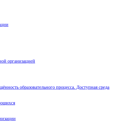
ации
ной организацией
щённость образовательного процесса. Доступная среда
ающихся
анизации