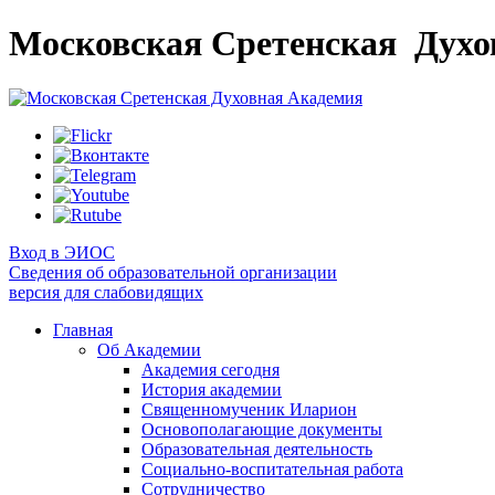
Московская Сретенская
Духо
Вход в ЭИОС
Сведения об образовательной организации
версия для слабовидящих
Главная
Об Академии
Академия сегодня
История академии
Священномученик Иларион
Основополагающие документы
Образовательная деятельность
Социально-воспитательная работа
Сотрудничество