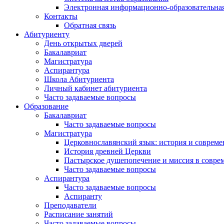
Электронная информационно-образовательная
Контакты
Обратная связь
Абитуриенту
День открытых дверей
Бакалавриат
Магистратура
Аспирантура
Школа Абитуриента
Личный кабинет абитуриента
Часто задаваемые вопросы
Образование
Бакалавриат
Часто задаваемые вопросы
Магистратура
Церковнославянский язык: история и совреме
История древней Церкви
Пастырское душепопечение и миссия в совре
Часто задаваемые вопросы
Аспирантура
Часто задаваемые вопросы
Аспиранту
Преподаватели
Расписание занятий
Часто задаваемые вопросы