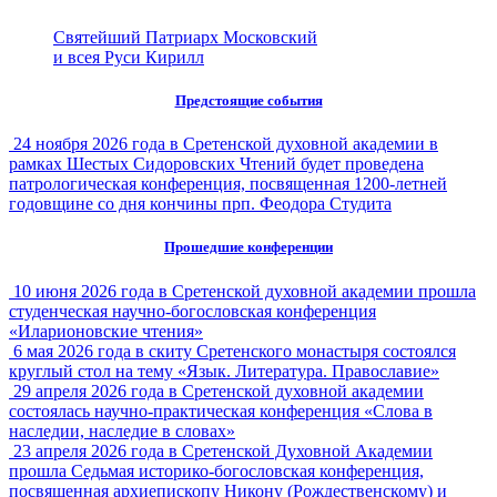
Святейший Патриарх Московский
и всея Руси Кирилл
Предстоящие события
24 ноября 2026 года в Сретенской духовной академии в
рамках Шестых Сидоровских Чтений будет проведена
патрологическая конференция, посвященная 1200-летней
годовщине со дня кончины прп. Феодора Студита
Прошедшие конференции
10 июня 2026 года в Сретенской духовной академии прошла
студенческая научно-богословская конференция
«Иларионовские чтения»
6 мая 2026 года в скиту Сретенского монастыря состоялся
круглый стол на тему «Язык. Литература. Православие»
29 апреля 2026 года в Сретенской духовной академии
состоялась научно-практическая конференция «Слова в
наследии, наследие в словах»
23 апреля 2026 года в Сретенской Духовной Академии
прошла Седьмая историко-богословская конференция,
посвященная архиепископу Никону (Рождественскому) и