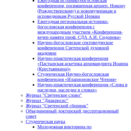
Ежегодная историко-богословская
конференция, посвященная архиеп. Никону
(Рождественскому) и новомученикам и
исповедникам Русской Церкви
Ежегодная региональная историко-
богословская конференция с
международным участием «Конференция-
вечер памяти проф. СДА А.И. Сидорова»
Научно-богословские сектоведческие
конференции Сретенской духовной
академии
Научно-практическая конференция
«Пастырская аскетика архимандрита Иоанна
(Крестьянкина)»
Студенческая Научно-богословская
конференция «Иларионовские Чтения»
Научно-практическая конференция «Cлова в
наследии, наследие в словах»
Журнал "Сретенское слово"
Журнал "Диакрисис"
Журнал "Сретенский сборник"
Объединенный докторский диссертационный
совет
Студенческая наука
Молодежная викторина по