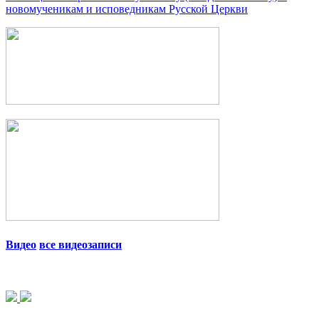
новомученикам и исповедникам Русской Церкви
Видео
все видеозаписи