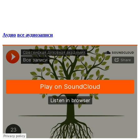
Аудио
все аудиозаписи