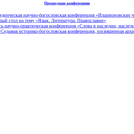
Прошедшие конференции
туденческая научно-богословская конференция «Иларионовские 
глый стол на тему «Язык. Литература. Православие»
сь научно-практическая конференция «Слова в наследии, наследи
 Седьмая историко-богословская конференция, посвященная ар