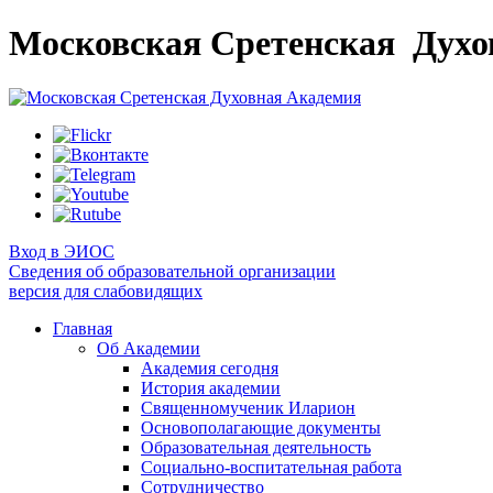
Московская Сретенская
Духо
Вход в ЭИОС
Сведения об образовательной организации
версия для слабовидящих
Главная
Об Академии
Академия сегодня
История академии
Священномученик Иларион
Основополагающие документы
Образовательная деятельность
Социально-воспитательная работа
Сотрудничество