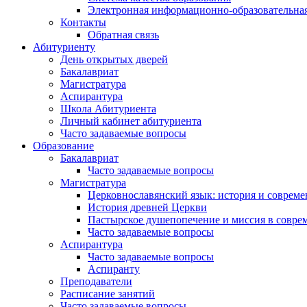
Электронная информационно-образовательная
Контакты
Обратная связь
Абитуриенту
День открытых дверей
Бакалавриат
Магистратура
Аспирантура
Школа Абитуриента
Личный кабинет абитуриента
Часто задаваемые вопросы
Образование
Бакалавриат
Часто задаваемые вопросы
Магистратура
Церковнославянский язык: история и совреме
История древней Церкви
Пастырское душепопечение и миссия в совре
Часто задаваемые вопросы
Аспирантура
Часто задаваемые вопросы
Аспиранту
Преподаватели
Расписание занятий
Часто задаваемые вопросы