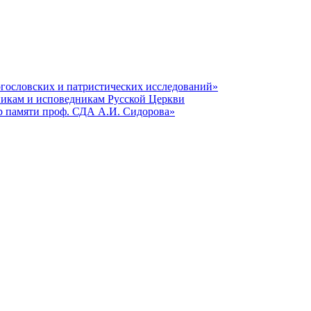
гословских и патристических исследований»
никам и исповедникам Русской Церкви
р памяти проф. СДА А.И. Сидорова»