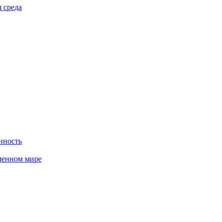
 среда
нность
менном мире