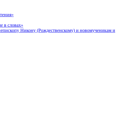
чтения»
е в словах»
хиепископу Никону (Рождественскому) и новомученикам и