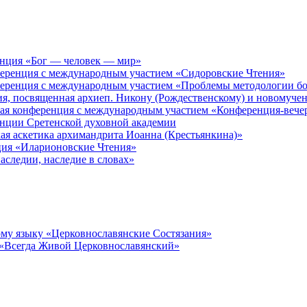
енция «Бог — человек — мир»
ференция с международным участием «Сидоровские Чтения»
ференция с международным участием «Проблемы методологии бо
ия, посвященная архиеп. Никону (Рождественскому) и новомуче
кая конференция с международным участием «Конференция-вече
енции Сретенской духовной академии
ая аскетика архимандрита Иоанна (Крестьянкина)»
ция «Иларионовские Чтения»
аследии, наследие в словах»
му языку «Церковнославянские Состязания»
 «Всегда Живой Церковнославянский»