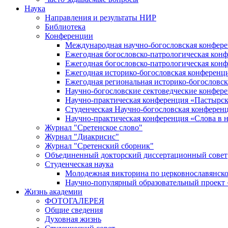
Наука
Направления и результаты НИР
Библиотека
Конференции
Международная научно-богословская конфер
Ежегодная богословско-патрологическая кон
Ежегодная богословско-патрологическая кон
Ежегодная историко-богословская конференц
Ежегодная региональная историко-богословс
Научно-богословские сектоведческие конфер
Научно-практическая конференция «Пастырск
Студенческая Научно-богословская конферен
Научно-практическая конференция «Cлова в н
Журнал "Сретенское слово"
Журнал "Диакрисис"
Журнал "Сретенский сборник"
Объединенный докторский диссертационный совет
Студенческая наука
Молодежная викторина по церковнославянско
Научно-популярный образовательный проект
Жизнь академии
ФОТОГАЛЕРЕЯ
Общие сведения
Духовная жизнь