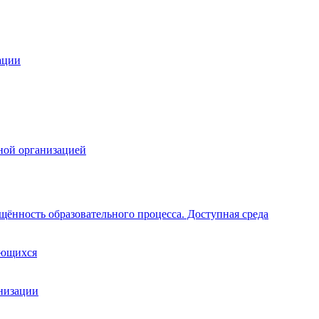
ации
ной организацией
щённость образовательного процесса. Доступная среда
ающихся
анизации