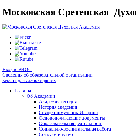
Московская Сретенская
Духо
Вход в ЭИОС
Сведения об образовательной организации
версия для слабовидящих
Главная
Об Академии
Академия сегодня
История академии
Священномученик Иларион
Основополагающие документы
Образовательная деятельность
Социально-воспитательная работа
Сотрудничество