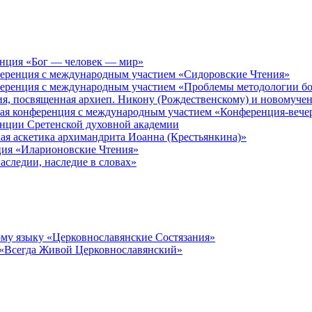
енция «Бог — человек — мир»
ференция с международным участием «Сидоровские Чтения»
ференция с международным участием «Проблемы методологии бо
ия, посвященная архиеп. Никону (Рождественскому) и новомуче
кая конференция с международным участием «Конференция-вече
енции Сретенской духовной академии
ая аскетика архимандрита Иоанна (Крестьянкина)»
ция «Иларионовские Чтения»
аследии, наследие в словах»
му языку «Церковнославянские Состязания»
 «Всегда Живой Церковнославянский»