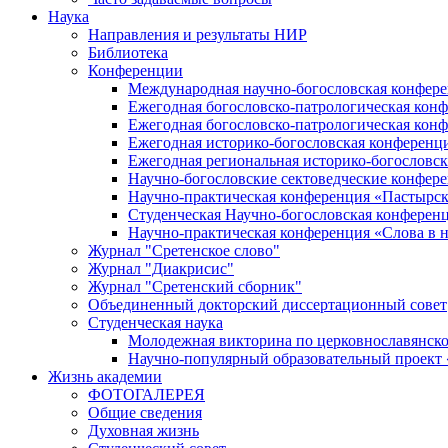
Наука
Направления и результаты НИР
Библиотека
Конференции
Международная научно-богословская конфер
Ежегодная богословско-патрологическая кон
Ежегодная богословско-патрологическая кон
Ежегодная историко-богословская конференц
Ежегодная региональная историко-богословс
Научно-богословские сектоведческие конфер
Научно-практическая конференция «Пастырск
Студенческая Научно-богословская конферен
Научно-практическая конференция «Cлова в н
Журнал "Сретенское слово"
Журнал "Диакрисис"
Журнал "Сретенский сборник"
Объединенный докторский диссертационный совет
Студенческая наука
Молодежная викторина по церковнославянско
Научно-популярный образовательный проект
Жизнь академии
ФОТОГАЛЕРЕЯ
Общие сведения
Духовная жизнь