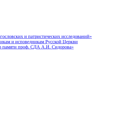
гословских и патристических исследований»
никам и исповедникам Русской Церкви
р памяти проф. СДА А.И. Сидорова»