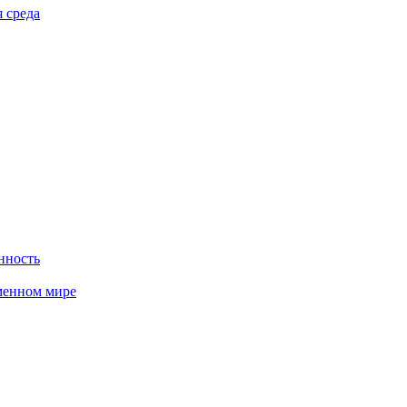
 среда
нность
менном мире