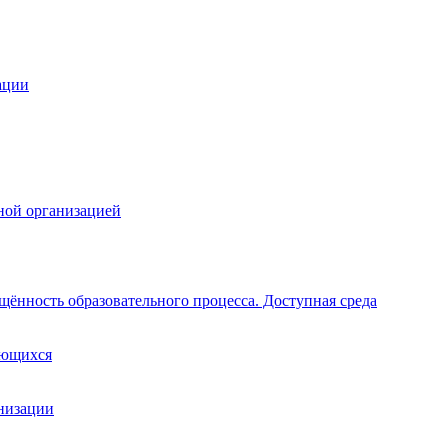
ации
ной организацией
щённость образовательного процесса. Доступная среда
ающихся
анизации