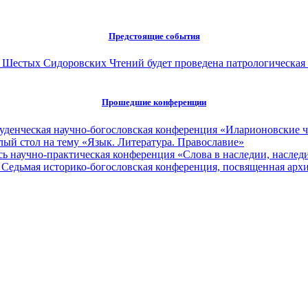
Предстоящие события
ах Шестых Сидоровских Чтений будет проведена патрологическая
Прошедшие конференции
туденческая научно-богословская конференция «Иларионовские 
глый стол на тему «Язык. Литература. Православие»
сь научно-практическая конференция «Слова в наследии, наследи
 Седьмая историко-богословская конференция, посвященная ар