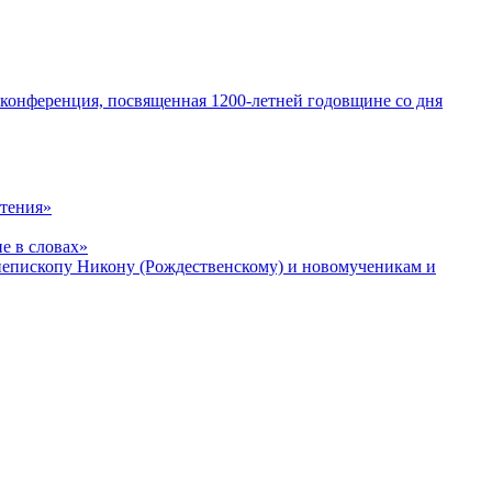
 конференция, посвященная 1200-летней годовщине со дня
чтения»
е в словах»
хиепископу Никону (Рождественскому) и новомученикам и