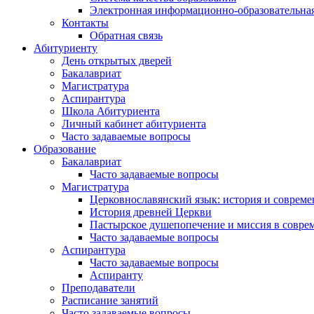
Электронная информационно-образовательная
Контакты
Обратная связь
Абитуриенту
День открытых дверей
Бакалавриат
Магистратура
Аспирантура
Школа Абитуриента
Личный кабинет абитуриента
Часто задаваемые вопросы
Образование
Бакалавриат
Часто задаваемые вопросы
Магистратура
Церковнославянский язык: история и совреме
История древней Церкви
Пастырское душепопечение и миссия в совре
Часто задаваемые вопросы
Аспирантура
Часто задаваемые вопросы
Аспиранту
Преподаватели
Расписание занятий
Часто задаваемые вопросы