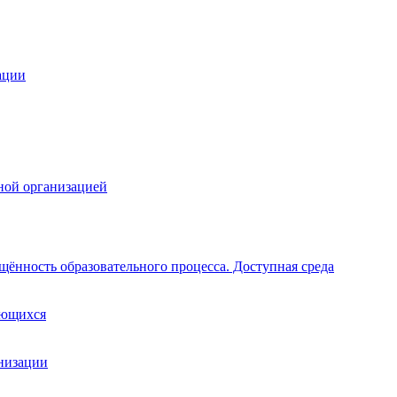
ации
ной организацией
щённость образовательного процесса. Доступная среда
ающихся
анизации