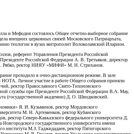
илла и Мефодия состоялось Общее отчетно-выборное собрание
тдела внешних церковных связей Московского Патриархата,
нию теологии в вузах митрополит Волоколамский Иларион.
озлов, референт Управления Президента Российской
Президенте Российской Федерации А. В. Третьяков, директор
 В. Рябко, ректор НИЯУ «МИФИ» М. Н. Стриханов.
рание проходило в очно-дистанционном режиме. В зале
ов НОТА. Личное участие в работе Общего собрания приняли
ичий, ректор Православного Свято-Тихоновского
нной службы при Президенте Российской Федерации В.А. Мау,
ута (государственной академии) Д. О. Швидковский.
номики» Я. И. Кузьминов, ректор Мордовского
иверситета М. Н. Артеменков, ректор Кубанского
ов, ректор Северо-Кавказского федерального университета Д.
ора Новгородского государственного университета имени
го института М.З. Гаджидадаев, ректор Пятигорского
 Ушинского М. В. Груздев, ректор Уральского государственного