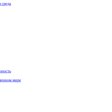
 среда
нность
менном мире