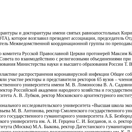
спирантуры и докторантуры имени святых равноапостольных Кир
ТА), которое возглавил президент ассоциации, председатель О
атель Межведомственной координационной группы по преподава
го комитета Русской Православной Церкви протоиерей Максим К
 Совета по взаимодействию с религиозными объединениями при 
азования Министерства науки и высшего образования России Т.
илактике распространения коронавирусной инфекции Общее соб
яли участие ректоры и представители ректоров 65 вузов – член
рственного университета имени М. В. Ломоносова В. А. Садовн
ектор Российской академии народного хозяйства и государстве
итета А. В. Лубков, ректор Московского архитектурного инстит
ионального исследовательского университета «Высшая школа эко
вьева М. В. Антонова, ректор Смоленского государственного ун
ого государственного гуманитарного университета А.Б. Безбород
кого университета им. А. И. Герцена С. И. Богданов, и. о. рект
итута (Москва) М.А. Быкова, ректор Дагестанского гуманитарно
ского государственного педагогического университета им. К. Д.