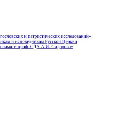
гословских и патристических исследований»
никам и исповедникам Русской Церкви
р памяти проф. СДА А.И. Сидорова»