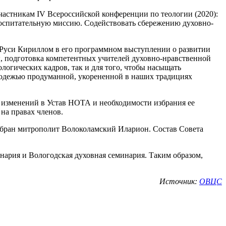
стникам IV Всероссийской конференции по теологии (2020):
воспитательную миссию. Содействовать сбережению духовно-
 Руси Кириллом в его программном выступлении о развитии
бы, подготовка компетентных учителей духовно-нравственной
логических кадров, так и для того, чтобы насыщать
лодежью продуманной, укорененной в наших традициях
 изменений в Устав НОТА и необходимости избрания ее
на правах членов.
збран митрополит Волоколамский Иларион. Состав Совета
ария и Вологодская духовная семинария. Таким образом,
Источник:
ОВЦС