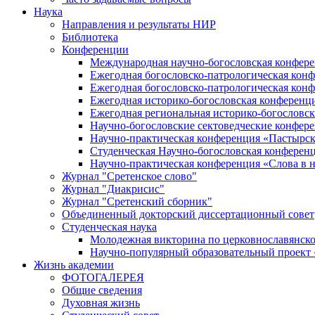
Наука
Направления и результаты НИР
Библиотека
Конференции
Международная научно-богословская конфер
Ежегодная богословско-патрологическая кон
Ежегодная богословско-патрологическая кон
Ежегодная историко-богословская конференц
Ежегодная региональная историко-богословс
Научно-богословские сектоведческие конфер
Научно-практическая конференция «Пастырск
Студенческая Научно-богословская конферен
Научно-практическая конференция «Cлова в н
Журнал "Сретенское слово"
Журнал "Диакрисис"
Журнал "Сретенский сборник"
Объединенный докторский диссертационный совет
Студенческая наука
Молодежная викторина по церковнославянско
Научно-популярный образовательный проект
Жизнь академии
ФОТОГАЛЕРЕЯ
Общие сведения
Духовная жизнь