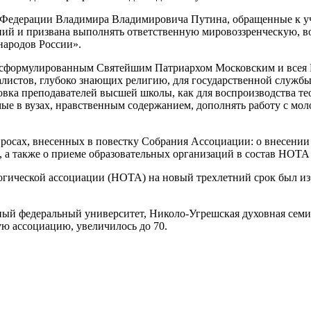
Федерации Владимира Владимировича Путина, обращенные к уча
аний и призвана выполнять ответственную мировоззренческую, 
народов России».
м, сформулированным Святейшим Патриархом Московским и всея
циалистов, глубоко знающих религию, для государственной служ
товка преподавателей высшей школы, как для воспроизводства тео
ые в вузах, нравственным содержанием, дополнять работу с мо
росах, внесенных в повестку Собрания Ассоциации: о внесении
 а также о приеме образовательных организаций в состав НОТА 
логической ассоциации (НОТА) на новый трехлетний срок был и
ый федеральный университет, Николо-Угрешская духовная семин
ую ассоциацию, увеличилось до 70.