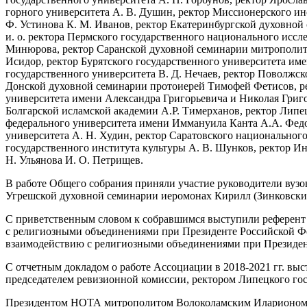
горного университета А. В. Душин, ректор Миссионерского ин
Ф. Устинова К. М. Иванов, ректор Екатеринбургской духовной
и. о. ректора Пермского государственного национального иссле
Минюрова, ректор Саранской духовной семинарии митрополи
Исидор, ректор Бурятского государственного университета им
государственного университета В. Д. Нечаев, ректор Поволжс
Донской духовной семинарии протоиерей Тимофей Фетисов, ре
университета имени Александра Григорьевича и Николая Григор
Болгарской исламской академии А.Р. Тимерханов, ректор Липе
федерального университета имени Иммануила Канта А.А. Федор
университета А. Н. Худин, ректор Саратовского национального
государственного института культуры А. В. Шунков, ректор Ин
Н. Ульянова И. О. Петрищев.
В работе Общего собрания приняли участие руководители вузо
Угрешской духовной семинарии иеромонах Кирилл (Зинковски
С приветственным словом к собравшимся выступили референт 
с религиозными объединениями при Президенте Российской Фед
взаимодействию с религиозными объединениями при Президент
С отчетным докладом о работе Ассоциации в 2018-2021 гг. 
председателем ревизионной комиссии, ректором Липецкого гос
Президентом НОТА митрополитом Волоколамским Иларионом бы