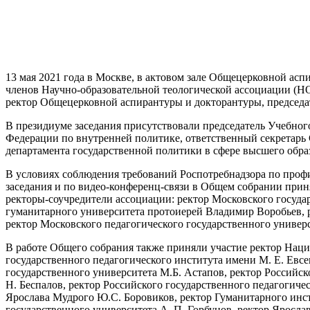
13 мая 2021 года в Москве, в актовом зале Общецерковной а
членов Научно-образовательной теологической ассоциации (НО
ректор Общецерковной аспирантуры и докторантуры, председ
В президиуме заседания присутствовали председатель Учебно
Федерации по внутренней политике, ответственный секретарь
департамента государственной политики в сфере высшего обр
В условиях соблюдения требований Роспотребнадзора по проф
заседания и по видео-конференц-связи в Общем собрании прин
ректоры-соучредители ассоциации: ректор Московского госуда
гуманитарного университета протоиерей Владимир Воробьев, р
ректор Московского педагогического государственного универс
В работе Общего собрания также приняли участие ректор Нац
государственного педагогического института имени М. Е. Евсе
государственного университета М.Б. Астапов, ректор Российск
Н. Беспалов, ректор Российского государственного педагогичес
Ярослава Мудрого Ю.С. Боровиков, ректор Гуманитарного инст
государственного университета А. П. Горбунов, ректор Ярослав