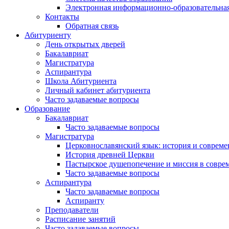
Электронная информационно-образовательная
Контакты
Обратная связь
Абитуриенту
День открытых дверей
Бакалавриат
Магистратура
Аспирантура
Школа Абитуриента
Личный кабинет абитуриента
Часто задаваемые вопросы
Образование
Бакалавриат
Часто задаваемые вопросы
Магистратура
Церковнославянский язык: история и совреме
История древней Церкви
Пастырское душепопечение и миссия в совре
Часто задаваемые вопросы
Аспирантура
Часто задаваемые вопросы
Аспиранту
Преподаватели
Расписание занятий
Часто задаваемые вопросы