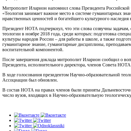
Митрополит Иларион напомнил слова Президента Российской 
«Теология занимает важное место в системе гуманитарных зн
нравственных ценностей и богатейшего культурного наследия 
Президент НОТА подчеркнул, что эти слова созвучны задача
теологии в ноябре 2018 года, среди которых: подготовка спе
культуры народов России – для работы в школе, а также подго
гуманитарное знание, гуманитарные дисциплины, преподаваем
воспитательной компонентой.
После завершения доклада митрополит Иларион сообщил о воп
Президента, исполнительного директора, членов Совета НОТА,
В ходе голосования президентом Научно-образовательной тео
Ассоциации был обновлен.
В состав НОТА на правах членов были приняты Дальневосточн
число вузов, входящих в Научно-образовательную теологическ