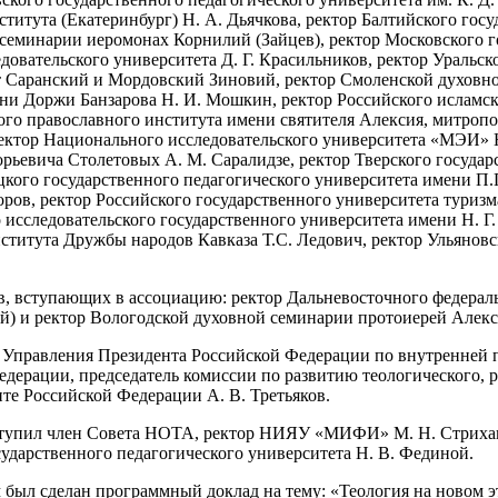
ститута (Екатеринбург) Н. А. Дьячкова, ректор Балтийского г
 семинарии иеромонах Корнилий (Зайцев), ректор Московского г
довательского университета Д. Г. Красильников, ректор Уральск
т Саранский и Мордовский Зиновий, ректор Смоленской духов
ени Доржи Банзарова Н. И. Мошкин, ректор Российского исламск
кого православного института имени святителя Алексия, митро
ктор Национального исследовательского университета «МЭИ» Н
ьевича Столетовых А. М. Саралидзе, ректор Тверского государст
цкого государственного педагогического университета имени П
ов, ректор Российского государственного университета туризма
 исследовательского государственного университета имени Н. Г
ститута Дружбы народов Кавказа Т.С. Ледович, ректор Ульяновс
в, вступающих в ассоциацию: ректор Дальневосточного федерал
й) и ректор Вологодской духовной семинарии протоиерей Алек
Управления Президента Российской Федерации по внутренней п
ерации, председатель комиссии по развитию теологического, р
е Российской Федерации А. В. Третьяков.
выступил член Совета НОТА, ректор НИЯУ «МИФИ» М. Н. Стриха
ударственного педагогического университета Н. В. Фединой.
л сделан программный доклад на тему: «Теология на новом эт