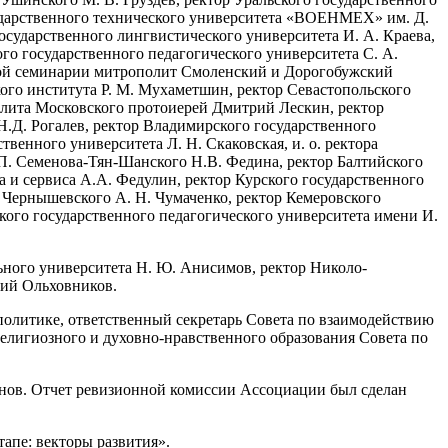
осударственного технического университета «ВОЕНМЕХ» им. Д.
осударственного лингвистического университета И. А. Краева,
ого государственного педагогического университета С. А.
ной семинарии митрополит Смоленский и Дорогобужский
ого института Р. М. Мухаметшин, ректор Севастопольского
полита Московского протоиерей Дмитрий Лескин, ректор
.Д. Рогалев, ректор Владимирского государственного
венного университета Л. Н. Скаковская, и. о. ректора
.П. Семенова-Тян-Шанского Н.В. Федина, ректор Балтийского
 и сервиса А.А. Федулин, ректор Курского государственного
. Чернышевского А. Н. Чумаченко, ректор Кемеровского
кого государственного педагогического университета имени И.
ьного университета Н. Ю. Анисимов, ректор Николо-
сий Ольховников.
олитике, ответственный секретарь Совета по взаимодействию
елигиозного и духовно-нравственного образования Совета по
нов. Отчет ревизионной комиссии Ассоциации был сделан
апе: векторы развития».