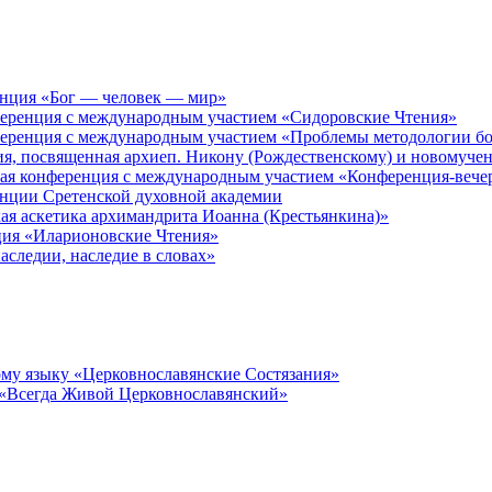
енция «Бог — человек — мир»
ференция с международным участием «Сидоровские Чтения»
ференция с международным участием «Проблемы методологии бо
ия, посвященная архиеп. Никону (Рождественскому) и новомуче
кая конференция с международным участием «Конференция-вече
енции Сретенской духовной академии
ая аскетика архимандрита Иоанна (Крестьянкина)»
ция «Иларионовские Чтения»
аследии, наследие в словах»
му языку «Церковнославянские Состязания»
 «Всегда Живой Церковнославянский»