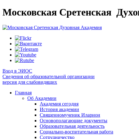
Московская Сретенская
Духо
Вход в ЭИОС
Сведения об образовательной организации
версия для слабовидящих
Главная
Об Академии
Академия сегодня
История академии
Священномученик Иларион
Основополагающие документы
Образовательная деятельность
Социально-воспитательная работа
Сотрудничество